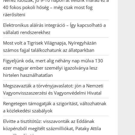
Nehéz időszak, jó 9-10 napon át velünk marad ez a
40 fokos pokoli hőség – még csak most fog
ráerősíteni
Elektronikus aláírás integráció – Így kapcsolható a
vállalati rendszerekhez
Most volt a Tigrisek Világnapja, Nyíregyházán
számos fajjal találkozhatunk az állatparkban
Figyeljünk oda, mert alig néhány nap múlva 130
ezer magyar ember személyi igazolványa lesz
hirtelen használhatatlan
Megszavazták a törvényjavaslatot: jön a Nemzeti
Vagyonvisszaszerzési és Vagyonvédelmi Hivatal
Rengetegen támogatják a szigorítást, változhatnak
a közlekedési szabályok
Elvitte a tisztítótűz: visszavonták az Eddának
közpénzből megítélt százmilliókat, Pataky Attila