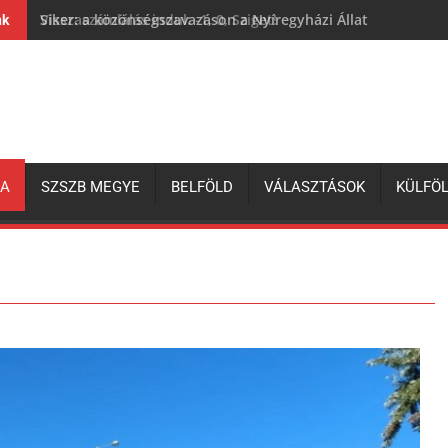
Siker: a közönségszavazáson a Nyíregyházi Állatpark lett a 
nk
ZA
SZSZB MEGYE
BELFÖLD
VÁLASZTÁSOK
KÜLFÖ