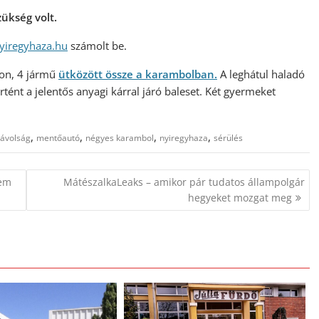
zükség volt.
yiregyhaza.hu
számolt be.
ron, 4 jármű
ütközött össze a karambolban.
A leghátul haladó
rtént a jelentős anyagi kárral járó baleset. Két gyermeket
,
,
,
,
távolság
mentőautó
négyes karambol
nyiregyhaza
sérülés
sem
MátészalkaLeaks – amikor pár tudatos állampolgár
hegyeket mozgat meg