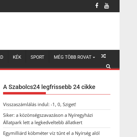
legkedveltebb állatkert
LD
KÉK
SPORT
MÉG TÖBB ROVAT
A Szabolcs24 legfrissebb 24 cikke
Visszaszámlálás indul: -1, 0, Sziget!
Siker: a közönségszavazáson a Nyíregyházi
Állatpark lett a legkedveltebb állatkert
Egymilliárd köbméter víz tűnt el a Nyírség alól