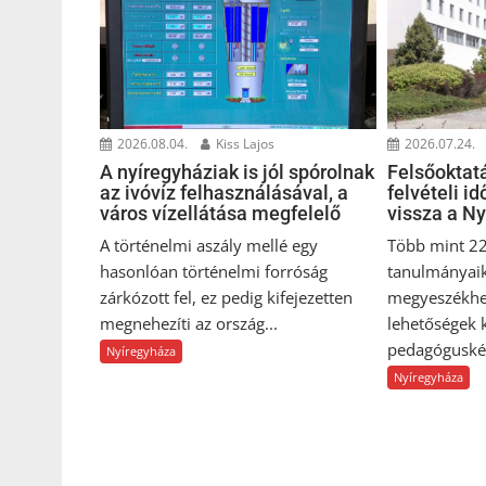
2026.08.04.
Kiss Lajos
2026.07.24.
A nyíregyháziak is jól spórolnak
Felsőoktat
az ivóvíz felhasználásával, a
felvételi i
város vízellátása megfelelő
vissza a N
A történelmi aszály mellé egy
Több mint 22
hasonlóan történelmi forróság
tanulmányai
zárkózott fel, ez pedig kifejezetten
megyeszékhel
megnehezíti az ország...
lehetőségek 
pedagóguskép
Nyíregyháza
Nyíregyháza