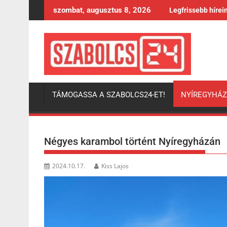
Skip
szombat, augusztus 8, 2026
Legfrissebb hírei
to
content
TÁMOGASSA A SZABOLCS24-ET!
NYÍREGYHÁ
Négyes karambol történt Nyíregyházán
2024.10.17.
Kiss Lajos