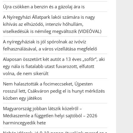
Újra csökken a benzin és a gázolaj ára is
A Nyíregyházi Állatpark lakói számára is nagy
kihívás az elhúzódó, intenzív hőhullám,
viselkedésük is némileg megváltozik (VIDEÓVAL)
A nyíregyháziak is jól spórolnak az ivóvíz
felhasználásával, a város vízellátása megfelelő
Alaposan összetört két autót a 13 éves „sofőr”, aki
egy nála is fiatalabb utast fuvarozott, elfutott
volna, de nem sikerült
Nem halasztották a focimeccseket, Újpesten
rosszul lett, Csákváron pedig el is hunyt mérkőzés
közben egy játékos
Magyarország jobban látszik közelről –
Médiaszemle a független helyi sajtóból – 2026
harmincegyedik hete