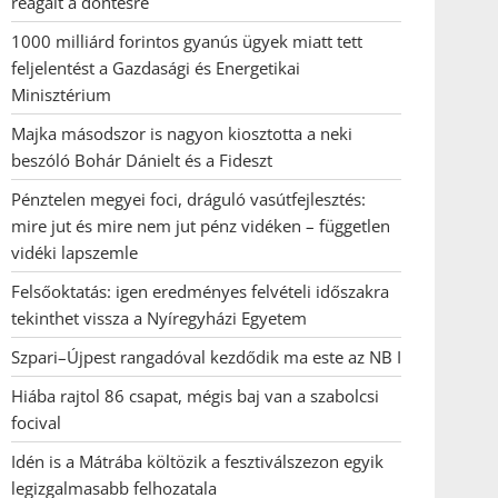
reagált a döntésre
1000 milliárd forintos gyanús ügyek miatt tett
feljelentést a Gazdasági és Energetikai
Minisztérium
Majka másodszor is nagyon kiosztotta a neki
beszóló Bohár Dánielt és a Fideszt
Pénztelen megyei foci, dráguló vasútfejlesztés:
mire jut és mire nem jut pénz vidéken – független
vidéki lapszemle
Felsőoktatás: igen eredményes felvételi időszakra
tekinthet vissza a Nyíregyházi Egyetem
Szpari–Újpest rangadóval kezdődik ma este az NB I
Hiába rajtol 86 csapat, mégis baj van a szabolcsi
focival
Idén is a Mátrába költözik a fesztiválszezon egyik
legizgalmasabb felhozatala