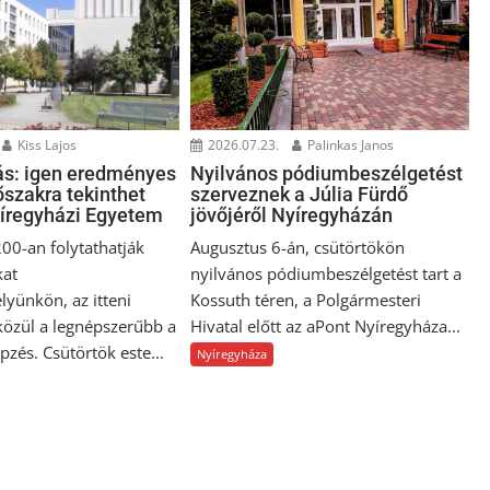
Kiss Lajos
2026.07.23.
Palinkas Janos
ás: igen eredményes
Nyilvános pódiumbeszélgetést
dőszakra tekinthet
szerveznek a Júlia Fürdő
yíregyházi Egyetem
jövőjéről Nyíregyházán
00-an folytathatják
Augusztus 6-án, csütörtökön
kat
nyilvános pódiumbeszélgetést tart a
yünkön, az itteni
Kossuth téren, a Polgármesteri
közül a legnépszerűbb a
Hivatal előtt az aPont Nyíregyháza...
zés. Csütörtök este...
Nyíregyháza