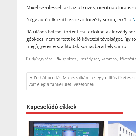
Mivel sérüléssel járt az ütközés, mentőautóra is s
Négy autó ütközött össze az Inczédy soron, erről a
N
Ráfutásos baleset történt csütörtökön az Inczédy so
gépkocsi nem tartott kellő követési távolságot, így tö
megfigyelésre szállítottak kórházba a helyszínről.
,
,
,
Nyíregyháza
gépkocsi
inczédy sor
karambol
követési 
Bejegyzés
Felháborodás Mátészalkán: az egymilliós fizetés 
navigáció
volt elég a tankerületi vezetőnek
Kapcsolódó cikkek