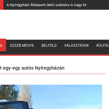
A Nyíregyházi Állatpark lakói számára is nagy kihívás az elh
ZA
SZSZB MEGYE
BELFÖLD
VÁLASZTÁSOK
KÜLFÖ
ott egy-egy autós Nyíregyházán