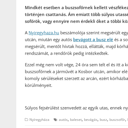
Mindkét esetben a buszsofőrnek kellett vészfékez
történjen csattanás. Ám emiatt több súlyos utass
sofőrök, vagy ennyire nem érdekli őket a többi k
A
Nyiregyhaza.hu
beszámolója szerint megsérült egy
utcán, miután egy autós
bevágott a busz elé
és a so
megsérült, mentőt hívtak hozzá, ellátták, majd kórház
rendszámát, a rendőrök pedig intézkedtek.
Ezzel még nem volt vége, 24 óra sem telt el és itt a 
buszsofőrnek a járművét a Kosbor utcán, amikor elé v
komoly sérüléseket szerzett az arcán, ezért kórházba v
körülményeit.
Súlyos fejsérülést szenvedett az egyik utas, ennek 
,
,
,
,
,
Nyíregyháza
autós
baleset
bevágás
busz
buszsofőr