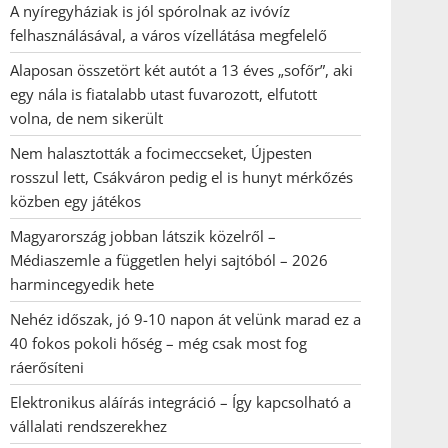
A nyíregyháziak is jól spórolnak az ivóvíz
felhasználásával, a város vízellátása megfelelő
Alaposan összetört két autót a 13 éves „sofőr”, aki
egy nála is fiatalabb utast fuvarozott, elfutott
volna, de nem sikerült
Nem halasztották a focimeccseket, Újpesten
rosszul lett, Csákváron pedig el is hunyt mérkőzés
közben egy játékos
Magyarország jobban látszik közelről –
Médiaszemle a független helyi sajtóból – 2026
harmincegyedik hete
Nehéz időszak, jó 9-10 napon át velünk marad ez a
40 fokos pokoli hőség – még csak most fog
ráerősíteni
Elektronikus aláírás integráció – Így kapcsolható a
vállalati rendszerekhez