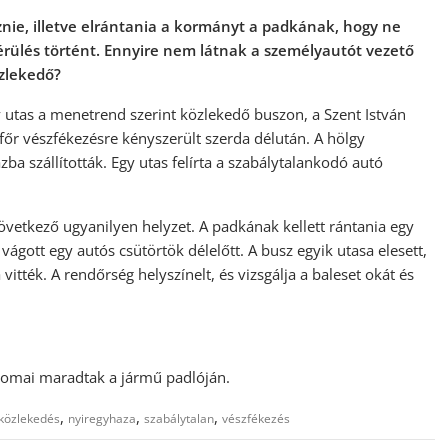
nie, illetve elrántania a kormányt a padkának, hogy ne
érülés történt. Ennyire nem látnak a személyautót vezető
özlekedő?
 utas a menetrend szerint közlekedő buszon, a Szent István
főr vészfékezésre kényszerült szerda délután. A hölgy
ba szállították. Egy utas felírta a szabálytalankodó autó
következő ugyanilyen helyzet. A padkának kellett rántania egy
ágott egy autós csütörtök délelőtt. A busz egyik utasa elesett,
itték. A rendőrség helyszínelt, és vizsgálja a baleset okát és
nyomai maradtak a jármű padlóján.
,
,
,
közlekedés
nyiregyhaza
szabálytalan
vészfékezés