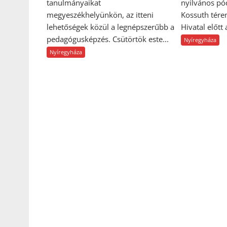
tanulmányaikat
nyilvános pó
megyeszékhelyünkön, az itteni
Kossuth tére
lehetőségek közül a legnépszerűbb a
Hivatal előtt
pedagógusképzés. Csütörtök este...
Nyíregyháza
Nyíregyháza