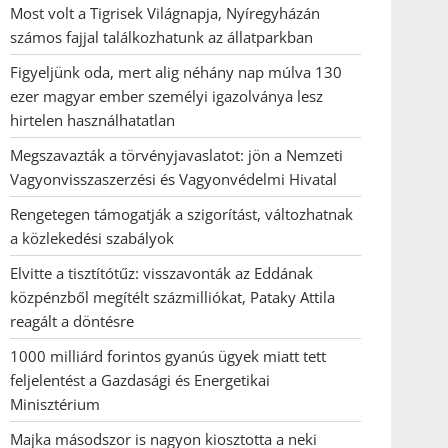
Most volt a Tigrisek Világnapja, Nyíregyházán
számos fajjal találkozhatunk az állatparkban
Figyeljünk oda, mert alig néhány nap múlva 130
ezer magyar ember személyi igazolványa lesz
hirtelen használhatatlan
Megszavazták a törvényjavaslatot: jön a Nemzeti
Vagyonvisszaszerzési és Vagyonvédelmi Hivatal
Rengetegen támogatják a szigorítást, változhatnak
a közlekedési szabályok
Elvitte a tisztítótűz: visszavonták az Eddának
közpénzből megítélt százmilliókat, Pataky Attila
reagált a döntésre
1000 milliárd forintos gyanús ügyek miatt tett
feljelentést a Gazdasági és Energetikai
Minisztérium
Majka másodszor is nagyon kiosztotta a neki