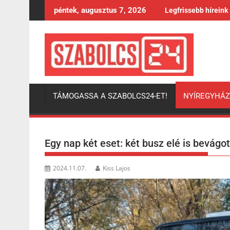
Skip
péntek, augusztus 7, 2026
Legfrissebb híreink
to
content
TÁMOGASSA A SZABOLCS24-ET!
NYÍREGYHÁ
Egy nap két eset: két busz elé is bevág
2024.11.07.
Kiss Lajos