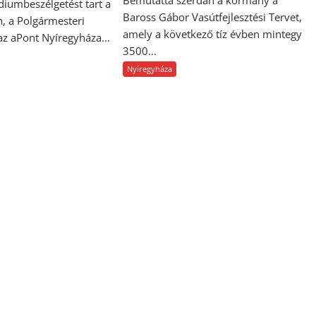
Bemutatta szerdán a kormány a
diumbeszélgetést tart a
Baross Gábor Vasútfejlesztési Tervet,
n, a Polgármesteri
amely a következő tíz évben mintegy
 az aPont Nyíregyháza...
3500...
Nyíregyháza