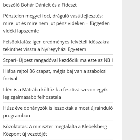
beszóló Bohár Dánielt és a Fideszt
Pénztelen megyei foci, dráguló vasútfejlesztés:
mire jut és mire nem jut pénz vidéken – független
vidéki lapszemle
Felsőoktatás: igen eredményes felvételi időszakra
tekinthet vissza a Nyíregyházi Egyetem
Szpari–Újpest rangadóval kezdődik ma este az NB I
Hiába rajtol 86 csapat, mégis baj van a szabolcsi
focival
Idén is a Mátrába költözik a fesztiválszezon egyik
legizgalmasabb felhozatala
Húsz éve dohányzók is leszoktak a most újrainduló
programban
Közoktatás: A miniszter megtalálta a Klebelsberg
Központ új vezetőjét