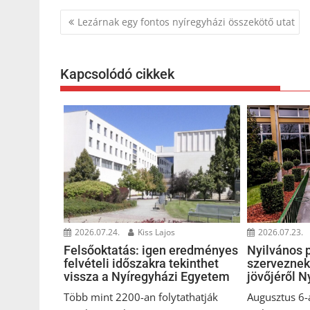
Bejegyzés
Lezárnak egy fontos nyíregyházi összekötő utat
navigáció
Kapcsolódó cikkek
2026.07.24.
Kiss Lajos
2026.07.23.
Felsőoktatás: igen eredményes
Nyilvános 
felvételi időszakra tekinthet
szerveznek
vissza a Nyíregyházi Egyetem
jövőjéről 
Több mint 2200-an folytathatják
Augusztus 6-