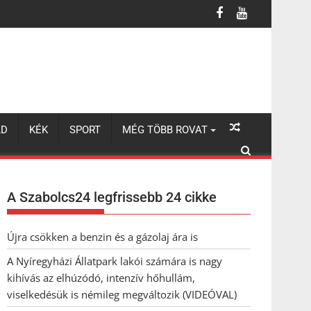
úzódó, intenzív hőhullám, viselkedésük is némileg megváltozik (VI
LD
KÉK
SPORT
MÉG TÖBB ROVAT
A Szabolcs24 legfrissebb 24 cikke
Újra csökken a benzin és a gázolaj ára is
A Nyíregyházi Állatpark lakói számára is nagy
kihívás az elhúzódó, intenzív hőhullám,
viselkedésük is némileg megváltozik (VIDEÓVAL)