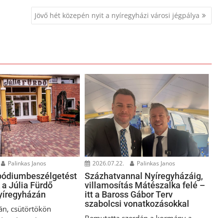
Jövő hét közepén nyit a nyíregyházi városi jégpálya
Palinkas Janos
2026.07.22.
Palinkas Janos
pódiumbeszélgetést
Százhatvannal Nyíregyházáig,
 a Júlia Fürdő
villamosítás Mátészalka felé –
Nyíregyházán
itt a Baross Gábor Terv
szabolcsi vonatkozásokkal
án, csütörtökön