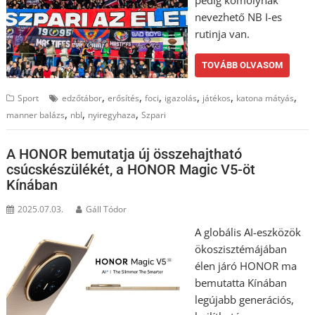
pedig komolynak
nevezhető NB I-es
rutinja van.
TOVÁBB OLVASOM
,
,
,
,
,
,
Sport
edzőtábor
erősítés
foci
igazolás
játékos
katona mátyás
,
,
,
manner balázs
nbI
nyiregyhaza
Szpari
A HONOR bemutatja új összehajtható
csúcskészülékét, a HONOR Magic V5-öt
Kínában
2025.07.03.
Gáll Tódor
A globális AI-eszközök
ökoszisztémájában
élen járó HONOR ma
bemutatta Kínában
legújabb generációs,