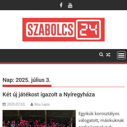
Skip
to
content
Nap:
2025. július 3.
Két új játékost igazolt a Nyíregyháza
2025.07.03.
Kiss Lajos
Egyikük korosztályos
válogatott, másikuknak