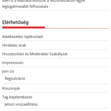
Idén is a Mátrába költözik a fesztiválszezon egyik
legizgalmasabb felhozatala
Elérhetőség
Adatkezelési tájékoztató
Hirdetési árak
Hozzászólási és Moderálási Szabályzat
Impresszum
Join Us
Regisztráció
Köszönjük
Tag bejelentkezés
Jelszó visszaállítása