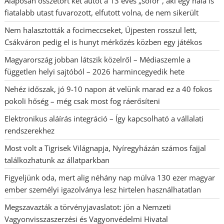
Alaposan összetört két autót a 13 éves „sofőr”, aki egy nála is
fiatalabb utast fuvarozott, elfutott volna, de nem sikerült
Nem halasztották a focimeccseket, Újpesten rosszul lett,
Csákváron pedig el is hunyt mérkőzés közben egy játékos
Magyarország jobban látszik közelről – Médiaszemle a
független helyi sajtóból – 2026 harmincegyedik hete
Nehéz időszak, jó 9-10 napon át velünk marad ez a 40 fokos
pokoli hőség – még csak most fog ráerősíteni
Elektronikus aláírás integráció – Így kapcsolható a vállalati
rendszerekhez
Most volt a Tigrisek Világnapja, Nyíregyházán számos fajjal
találkozhatunk az állatparkban
Figyeljünk oda, mert alig néhány nap múlva 130 ezer magyar
ember személyi igazolványa lesz hirtelen használhatatlan
Megszavazták a törvényjavaslatot: jön a Nemzeti
Vagyonvisszaszerzési és Vagyonvédelmi Hivatal