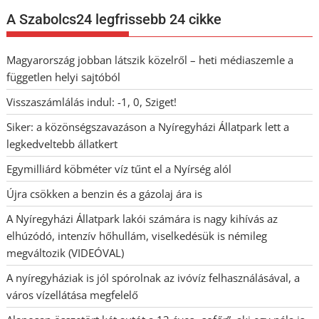
A Szabolcs24 legfrissebb 24 cikke
Magyarország jobban látszik közelről – heti médiaszemle a
független helyi sajtóból
Visszaszámlálás indul: -1, 0, Sziget!
Siker: a közönségszavazáson a Nyíregyházi Állatpark lett a
legkedveltebb állatkert
Egymilliárd köbméter víz tűnt el a Nyírség alól
Újra csökken a benzin és a gázolaj ára is
A Nyíregyházi Állatpark lakói számára is nagy kihívás az
elhúzódó, intenzív hőhullám, viselkedésük is némileg
megváltozik (VIDEÓVAL)
A nyíregyháziak is jól spórolnak az ivóvíz felhasználásával, a
város vízellátása megfelelő