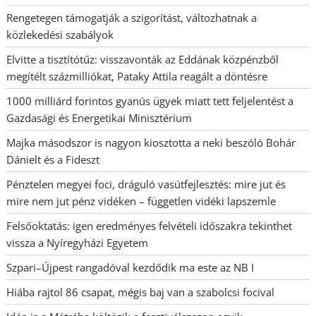
Rengetegen támogatják a szigorítást, változhatnak a
közlekedési szabályok
Elvitte a tisztítótűz: visszavonták az Eddának közpénzből
megítélt százmilliókat, Pataky Attila reagált a döntésre
1000 milliárd forintos gyanús ügyek miatt tett feljelentést a
Gazdasági és Energetikai Minisztérium
Majka másodszor is nagyon kiosztotta a neki beszóló Bohár
Dánielt és a Fideszt
Pénztelen megyei foci, dráguló vasútfejlesztés: mire jut és
mire nem jut pénz vidéken – független vidéki lapszemle
Felsőoktatás: igen eredményes felvételi időszakra tekinthet
vissza a Nyíregyházi Egyetem
Szpari–Újpest rangadóval kezdődik ma este az NB I
Hiába rajtol 86 csapat, mégis baj van a szabolcsi focival