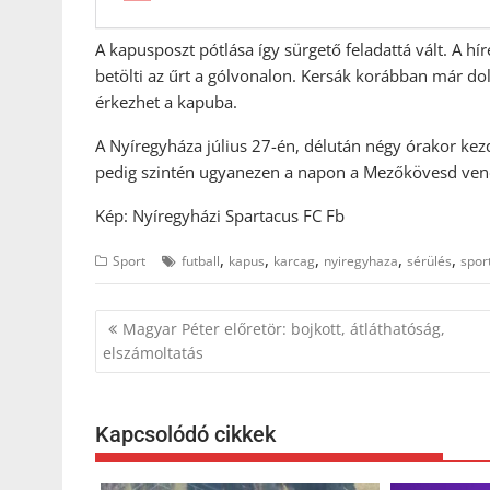
A kapusposzt pótlása így sürgető feladattá vált. A hí
betölti az űrt a gólvonalon. Kersák korábban már dolg
érkezhet a kapuba.
A Nyíregyháza július 27-én, délután négy órakor kez
pedig szintén ugyanezen a napon a Mezőkövesd ven
Kép: Nyíregyházi Spartacus FC Fb
,
,
,
,
,
Sport
futball
kapus
karcag
nyiregyhaza
sérülés
spor
Bejegyzés
Magyar Péter előretör: bojkott, átláthatóság,
navigáció
elszámoltatás
Kapcsolódó cikkek