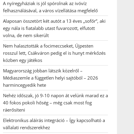
A nyíregyháziak is jól spórolnak az ivóvíz
felhasználásával, a város vízellátása megfelelő
Alaposan összetört két autót a 13 éves „sofőr”, aki
egy nála is fiatalabb utast fuvarozott, elfutott
volna, de nem sikerült
Nem halasztották a focimeccseket, Újpesten
rosszul lett, Csákváron pedig el is hunyt mérkőzés
közben egy játékos
Magyarország jobban látszik közelről –
Médiaszemle a független helyi sajtóból – 2026
harmincegyedik hete
Nehéz időszak, jó 9-10 napon át velünk marad ez a
40 fokos pokoli hőség – még csak most fog
ráerősíteni
Elektronikus aláírás integráció – Így kapcsolható a
vállalati rendszerekhez