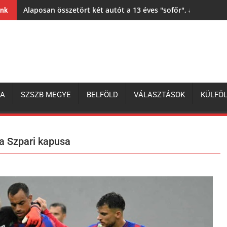
Alaposan összetört két autót a 13 éves "sofőr", aki egy nála
ink
ZA
SZSZB MEGYE
BELFÖLD
VÁLASZTÁSOK
KÜLFÖ
 a Szpari kapusa