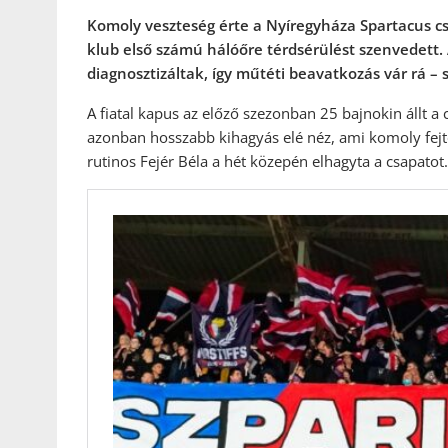
Komoly veszteség érte a Nyíregyháza Spartacus cs
klub első számú hálóőre térdsérülést szenvedett.
diagnosztizáltak, így műtéti beavatkozás vár rá – 
A fiatal kapus az előző szezonban 25 bajnokin állt a
azonban hosszabb kihagyás elé néz, ami komoly fejt
rutinos Fejér Béla a hét közepén elhagyta a csapatot.