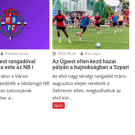
Palinkas Janos
2026.06.24.
Kiss Lajos
est rangadóval
Az Újpest ellen kezd hazai
a este az NB I
pályán a bajnokságban a Szpari
rakor a Városi
Az első nagy térségi rangadót máris
ezdődik a labdarúgó NB
augusztus elején rendezik a
es szezonjának
Debrecen ellen, megtudhattuk az
e: a...
első kör...
Sport