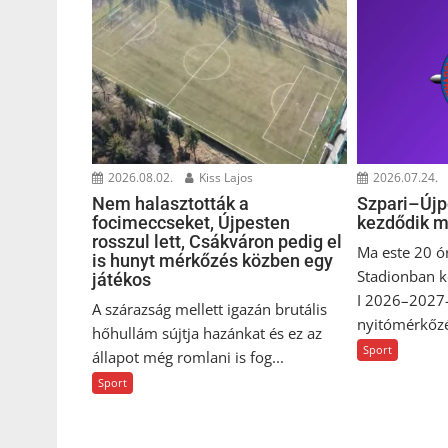
2026.08.02.
Kiss Lajos
2026.07.24.
Nem halasztották a
Szpari–Újp
focimeccseket, Újpesten
kezdődik m
rosszul lett, Csákváron pedig el
Ma este 20 ó
is hunyt mérkőzés közben egy
Stadionban k
játékos
I 2026–2027-
A szárazság mellett igazán brutális
nyitómérkőzés
hőhullám sújtja hazánkat és ez az
Sport
állapot még romlani is fog...
Sport