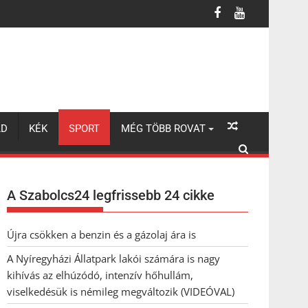
 is fiatalabb utast fuvarozott, elfutott volna, de nem sikerült
LD
KÉK
SPORT
MÉG TÖBB ROVAT
A Szabolcs24 legfrissebb 24 cikke
Újra csökken a benzin és a gázolaj ára is
A Nyíregyházi Állatpark lakói számára is nagy
kihívás az elhúzódó, intenzív hőhullám,
viselkedésük is némileg megváltozik (VIDEÓVAL)