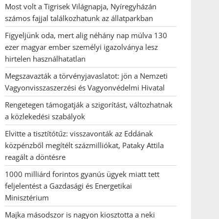
Most volt a Tigrisek Világnapja, Nyíregyházán
számos fajjal találkozhatunk az állatparkban
Figyeljünk oda, mert alig néhány nap múlva 130
ezer magyar ember személyi igazolványa lesz
hirtelen használhatatlan
Megszavazták a törvényjavaslatot: jön a Nemzeti
Vagyonvisszaszerzési és Vagyonvédelmi Hivatal
Rengetegen támogatják a szigorítást, változhatnak
a közlekedési szabályok
Elvitte a tisztítótűz: visszavonták az Eddának
közpénzből megítélt százmilliókat, Pataky Attila
reagált a döntésre
1000 milliárd forintos gyanús ügyek miatt tett
feljelentést a Gazdasági és Energetikai
Minisztérium
Majka másodszor is nagyon kiosztotta a neki