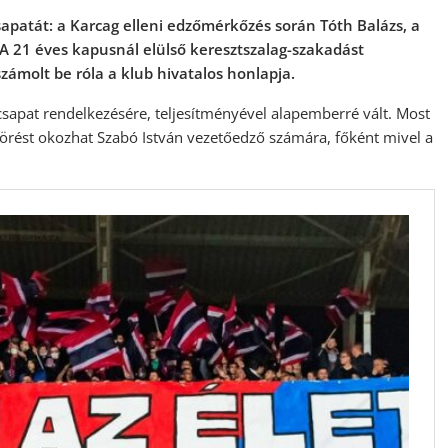
apatát: a Karcag elleni edzőmérkőzés során Tóth Balázs, a
 A 21 éves kapusnál elülső keresztszalag-szakadást
számolt be róla a klub hivatalos honlapja.
 csapat rendelkezésére, teljesítményével alapemberré vált. Most
örést okozhat Szabó István vezetőedző számára, főként mivel a