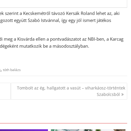
rek szerint a Kecskemétről távozó Kersák Roland lehet az, aki
ozott együtt Szabó Istvánnal, így egy jól ismert játékos
di meg a Kisvárda ellen a pontvadászatot az NBI-ben, a Karcag
dégeként mutatkozik be a másodosztályban.
,
t
tóth balázs
Tombolt az ég, hallgatott a vasút – viharkáosz-történtek
Szabolcsból