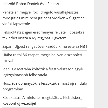
beszóló Bohár Dánielt és a Fideszt
Pénztelen megyei foci, dráguló vasútfejlesztés:
mire jut és mire nem jut pénz vidéken – független
vidéki lapszemle
Felsőoktatás: igen eredményes felvételi időszakra
tekinthet vissza a Nyíregyházi Egyetem
Szpari–Újpest rangadóval kezdődik ma este az NB I
Hiába rajtol 86 csapat, mégis baj van a szabolcsi
focival
Idén is a Mátrába költözik a fesztiválszezon egyik
legizgalmasabb felhozatala
Húsz éve dohányzók is leszoktak a most újrainduló
programban
Közoktatás: A miniszter megtalálta a Klebelsberg
Központ új vezetőjét