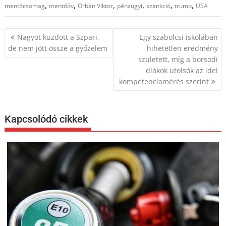
,
,
,
,
,
,
mentőcsomag
mentőöv
Orbán Viktor
pénzügyi
szankció
trump
USA
Bejegyzés
Nagyot küzdött a Szpari,
Egy szabolcsi iskolában
navigáció
de nem jött össze a győzelem
hihetetlen eredmény
született, míg a borsodi
diákok utolsók az idei
kompetenciamérés szerint
Kapcsolódó cikkek