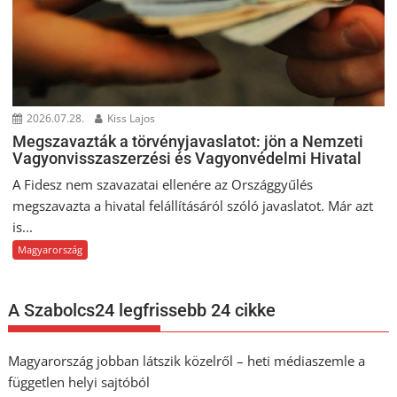
2026.07.28.
Kiss Lajos
Megszavazták a törvényjavaslatot: jön a Nemzeti
Vagyonvisszaszerzési és Vagyonvédelmi Hivatal
A Fidesz nem szavazatai ellenére az Országgyűlés
megszavazta a hivatal felállításáról szóló javaslatot. Már azt
is...
Magyarország
A Szabolcs24 legfrissebb 24 cikke
Magyarország jobban látszik közelről – heti médiaszemle a
független helyi sajtóból