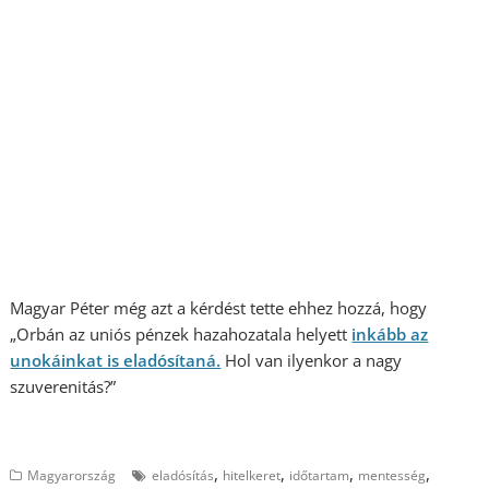
Magyar Péter még azt a kérdést tette ehhez hozzá, hogy
„Orbán az uniós pénzek hazahozatala helyett
inkább az
unokáinkat is eladósítaná.
Hol van ilyenkor a nagy
szuverenitás?”
,
,
,
,
Magyarország
eladósítás
hitelkeret
időtartam
mentesség