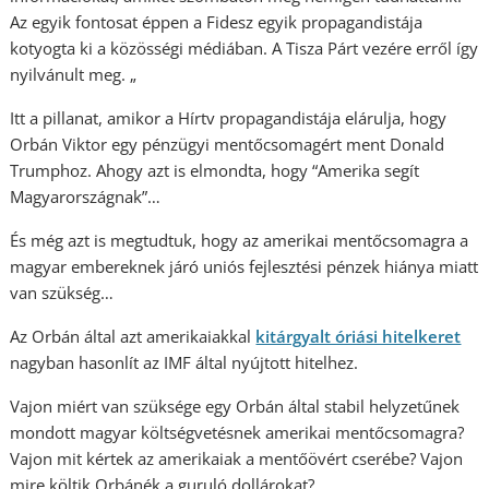
Az egyik fontosat éppen a Fidesz egyik propagandistája
kotyogta ki a közösségi médiában. A Tisza Párt vezére erről így
nyilvánult meg. „
Itt a pillanat, amikor a Hírtv propagandistája elárulja, hogy
Orbán Viktor egy pénzügyi mentőcsomagért ment Donald
Trumphoz. Ahogy azt is elmondta, hogy “Amerika segít
Magyarországnak”…
És még azt is megtudtuk, hogy az amerikai mentőcsomagra a
magyar embereknek járó uniós fejlesztési pénzek hiánya miatt
van szükség…
Az Orbán által azt amerikaiakkal
kitárgyalt óriási hitelkeret
nagyban hasonlít az IMF által nyújtott hitelhez.
Vajon miért van szüksége egy Orbán által stabil helyzetűnek
mondott magyar költségvetésnek amerikai mentőcsomagra?
Vajon mit kértek az amerikaiak a mentőövért cserébe? Vajon
mire költik Orbánék a guruló dollárokat?