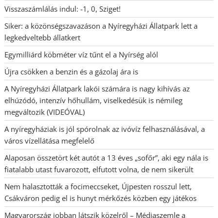
Visszaszámlálás indul: -1, 0, Sziget!
Siker: a közönségszavazáson a Nyíregyházi Állatpark lett a
legkedveltebb állatkert
Egymilliárd köbméter víz tűnt el a Nyírség alól
Újra csökken a benzin és a gázolaj ára is
A Nyíregyházi Állatpark lakói számára is nagy kihívás az
elhúzódó, intenzív hőhullám, viselkedésük is némileg
megváltozik (VIDEÓVAL)
A nyíregyháziak is jól spórolnak az ivóvíz felhasználásával, a
város vízellátása megfelelő
Alaposan összetört két autót a 13 éves „sofőr”, aki egy nála is
fiatalabb utast fuvarozott, elfutott volna, de nem sikerült
Nem halasztották a focimeccseket, Újpesten rosszul lett,
Csákváron pedig el is hunyt mérkőzés közben egy játékos
Magyarország jobban látszik közelről – Médiaszemle a