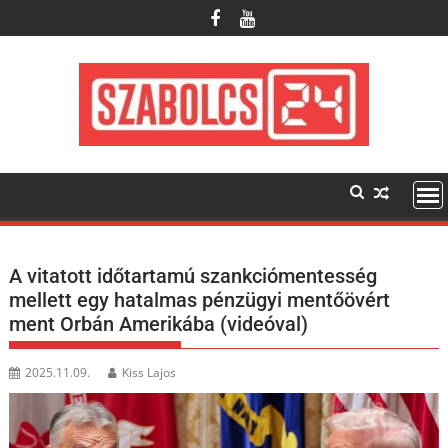
Skip
to
content
A vitatott időtartamú szankciómentesség
mellett egy hatalmas pénzügyi mentőövért
ment Orbán Amerikába (videóval)
2025.11.09.
Kiss Lajos