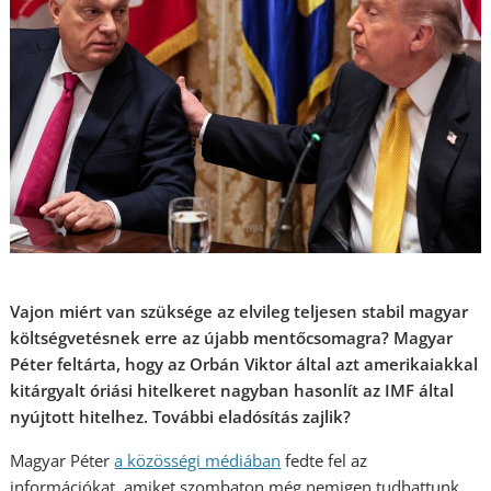
Vajon miért van szüksége az elvileg teljesen stabil magyar
költségvetésnek erre az újabb mentőcsomagra? Magyar
Péter feltárta, hogy az Orbán Viktor által azt amerikaiakkal
kitárgyalt óriási hitelkeret nagyban hasonlít az IMF által
nyújtott hitelhez. További eladósítás zajlik?
Magyar Péter
a közösségi médiá
ban
fedte fel az
információkat, amiket szombaton még nemigen tudhattunk.