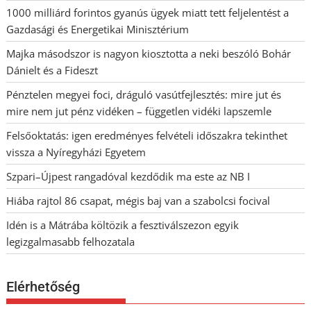
1000 milliárd forintos gyanús ügyek miatt tett feljelentést a
Gazdasági és Energetikai Minisztérium
Majka másodszor is nagyon kiosztotta a neki beszóló Bohár
Dánielt és a Fideszt
Pénztelen megyei foci, dráguló vasútfejlesztés: mire jut és
mire nem jut pénz vidéken – független vidéki lapszemle
Felsőoktatás: igen eredményes felvételi időszakra tekinthet
vissza a Nyíregyházi Egyetem
Szpari–Újpest rangadóval kezdődik ma este az NB I
Hiába rajtol 86 csapat, mégis baj van a szabolcsi focival
Idén is a Mátrába költözik a fesztiválszezon egyik
legizgalmasabb felhozatala
Elérhetőség