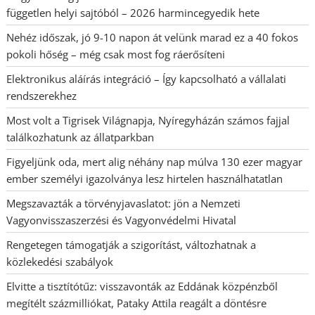
független helyi sajtóból – 2026 harmincegyedik hete
Nehéz időszak, jó 9-10 napon át velünk marad ez a 40 fokos
pokoli hőség – még csak most fog ráerősíteni
Elektronikus aláírás integráció – Így kapcsolható a vállalati
rendszerekhez
Most volt a Tigrisek Világnapja, Nyíregyházán számos fajjal
találkozhatunk az állatparkban
Figyeljünk oda, mert alig néhány nap múlva 130 ezer magyar
ember személyi igazolványa lesz hirtelen használhatatlan
Megszavazták a törvényjavaslatot: jön a Nemzeti
Vagyonvisszaszerzési és Vagyonvédelmi Hivatal
Rengetegen támogatják a szigorítást, változhatnak a
közlekedési szabályok
Elvitte a tisztítótűz: visszavonták az Eddának közpénzből
megítélt százmilliókat, Pataky Attila reagált a döntésre