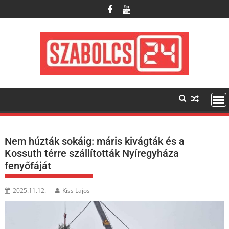
Skip
to
content
Nem húzták sokáig: máris kivágták és a
Kossuth térre szállították Nyíregyháza
fenyőfáját
2025.11.12.
Kiss Lajos