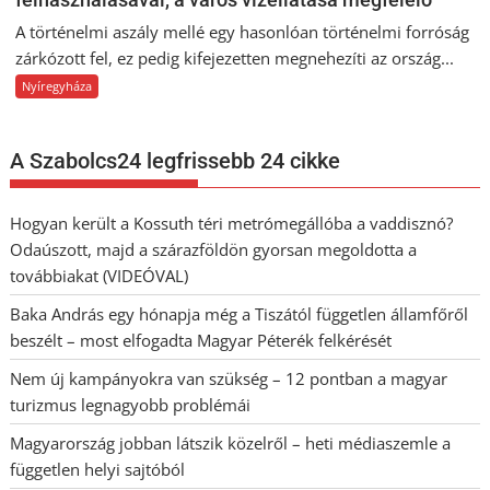
A történelmi aszály mellé egy hasonlóan történelmi forróság
zárkózott fel, ez pedig kifejezetten megnehezíti az ország...
Nyíregyháza
A Szabolcs24 legfrissebb 24 cikke
Hogyan került a Kossuth téri metrómegállóba a vaddisznó?
Odaúszott, majd a szárazföldön gyorsan megoldotta a
továbbiakat (VIDEÓVAL)
Baka András egy hónapja még a Tiszától független államfőről
beszélt – most elfogadta Magyar Péterék felkérését
Nem új kampányokra van szükség – 12 pontban a magyar
turizmus legnagyobb problémái
Magyarország jobban látszik közelről – heti médiaszemle a
független helyi sajtóból