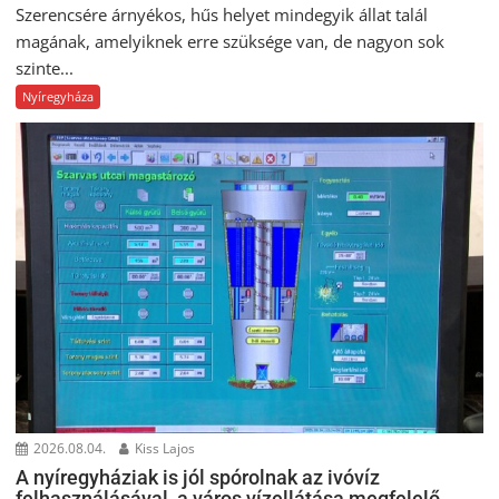
Szerencsére árnyékos, hűs helyet mindegyik állat talál
magának, amelyiknek erre szüksége van, de nagyon sok
szinte...
Nyíregyháza
2026.08.04.
Kiss Lajos
A nyíregyháziak is jól spórolnak az ivóvíz
felhasználásával, a város vízellátása megfelelő