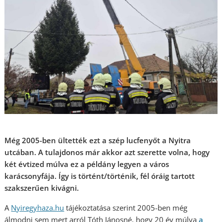
Még 2005-ben ültették ezt a szép lucfenyőt a Nyitra
utcában. A tulajdonos már akkor azt szerette volna, hogy
két évtized múlva ez a példány legyen a város
karácsonyfája. Így is történt/történik, fél óráig tartott
szakszerűen kivágni.
A
Nyiregyhaza.hu
tájékoztatása szerint 2005-ben még
álmodni sem mert arról Tóth Jánosné, hogy 20 év múlva
a