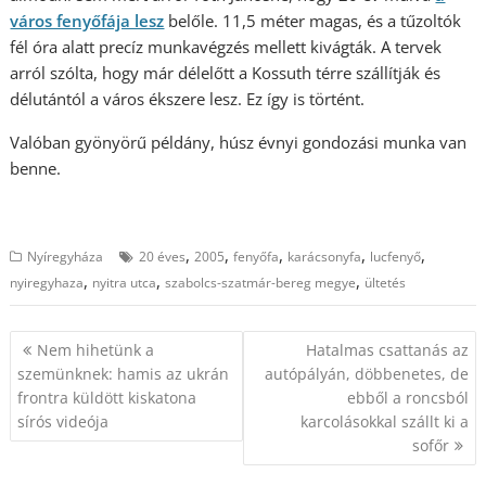
város fenyőfája lesz
belőle. 11,5 méter magas, és a tűzoltók
fél óra alatt precíz munkavégzés mellett kivágták. A tervek
arról szólta, hogy már délelőtt a Kossuth térre szállítják és
délutántól a város ékszere lesz. Ez így is történt.
Valóban gyönyörű példány, húsz évnyi gondozási munka van
benne.
,
,
,
,
,
Nyíregyháza
20 éves
2005
fenyőfa
karácsonyfa
lucfenyő
,
,
,
nyiregyhaza
nyitra utca
szabolcs-szatmár-bereg megye
ültetés
Bejegyzés
Nem hihetünk a
Hatalmas csattanás az
navigáció
szemünknek: hamis az ukrán
autópályán, döbbenetes, de
frontra küldött kiskatona
ebből a roncsból
sírós videója
karcolásokkal szállt ki a
sofőr