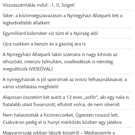
Visszaszámlálás indul: -1, 0, Sziget!
Siker: a közönségszavazáson a Nyíregyházi Állatpark lett a
legkedveltebb állatkert
Egymilliárd köbméter víz tűnt el a Nyírség alól
Újra csökken a benzin és a gázolaj ára is
A Nyíregyházi Állatpark lakói számára is nagy kihívás az
elhúzódó, intenzív hőhullám, viselkedésük is némileg
megváltozik (VIDEÓVAL)
A nyíregyháziak is jól spórolnak az ivóvíz felhasználásával, a
város vízellátása megfelelő
Alaposan összetört két autót a 13 éves „sofőr”, aki egy nála is
fiatalabb utast fuvarozott, elfutott volna, de nem sikerült
Nem halasztották a focimeccseket, Újpesten rosszul lett,
Csákváron pedig el is hunyt mérkőzés közben egy játékos
Magyarország jobban látszik közelről – Médiaszemle a