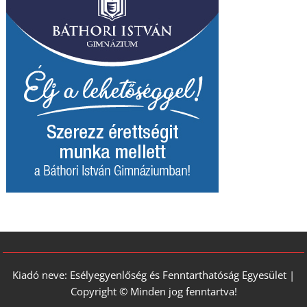
Kiadó neve: Esélyegyenlőség és Fenntarthatóság Egyesület |
Copyright © Minden jog fenntartva!