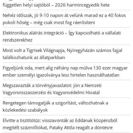
független helyi sajtóból – 2026 harmincegyedik hete
Nehéz időszak, jó 9-10 napon át velünk marad ez a 40 fokos
pokoli hőség – még csak most fog ráerősíteni
Elektronikus aláírás integráció – Így kapcsolható a vállalati
rendszerekhez
Most volt a Tigrisek Világnapja, Nyíregyházán számos fajjal
találkozhatunk az állatparkban
Figyeljünk oda, mert alig néhány nap múlva 130 ezer magyar
ember személyi igazolványa lesz hirtelen használhatatlan
Megszavazták a törvényjavaslatot: jön a Nemzeti
Vagyonvisszaszerzési és Vagyonvédelmi Hivatal
Rengetegen támogatják a szigorítást, változhatnak a
közlekedési szabályok
Elvitte a tisztítótűz: visszavonták az Eddának közpénzből
megítélt százmilliókat, Pataky Attila reagált a döntésre