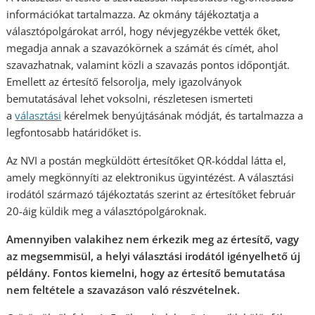
információkat tartalmazza. Az okmány tájékoztatja a
választópolgárokat arról, hogy névjegyzékbe vették őket,
megadja annak a szavazókörnek a számát és címét, ahol
szavazhatnak, valamint közli a szavazás pontos időpontját.
Emellett az értesítő felsorolja, mely igazolványok
bemutatásával lehet voksolni, részletesen ismerteti
a
választási
kérelmek benyújtásának módját, és tartalmazza a
legfontosabb határidőket is.
Az NVI a postán megküldött értesítőket QR-kóddal látta el,
amely megkönnyíti az elektronikus ügyintézést. A választási
irodától származó tájékoztatás szerint az értesítőket február
20-áig küldik meg a választópolgároknak.
Amennyiben valakihez nem érkezik meg az értesítő, vagy
az megsemmisül, a helyi választási irodától igényelhető új
példány.
Fontos kiemelni, hogy az értesítő bemutatása
nem feltétele a szavazáson való részvételnek.