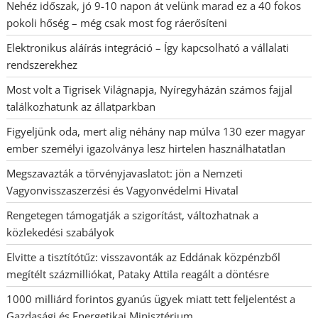
Nehéz időszak, jó 9-10 napon át velünk marad ez a 40 fokos
pokoli hőség – még csak most fog ráerősíteni
Elektronikus aláírás integráció – Így kapcsolható a vállalati
rendszerekhez
Most volt a Tigrisek Világnapja, Nyíregyházán számos fajjal
találkozhatunk az állatparkban
Figyeljünk oda, mert alig néhány nap múlva 130 ezer magyar
ember személyi igazolványa lesz hirtelen használhatatlan
Megszavazták a törvényjavaslatot: jön a Nemzeti
Vagyonvisszaszerzési és Vagyonvédelmi Hivatal
Rengetegen támogatják a szigorítást, változhatnak a
közlekedési szabályok
Elvitte a tisztítótűz: visszavonták az Eddának közpénzből
megítélt százmilliókat, Pataky Attila reagált a döntésre
1000 milliárd forintos gyanús ügyek miatt tett feljelentést a
Gazdasági és Energetikai Minisztérium