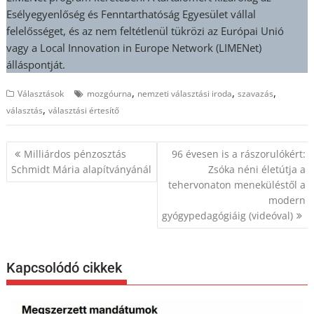
Esélyegyenlőség és Fenntarthatóság Egyesület vállal
felelősséget, és az nem feltétlenül tükrözi az Európai Unió
vagy a Local Innovation in Europe Network (LIMENet)
álláspontját.
,
,
,
Választások
mozgóurna
nemzeti választási iroda
szavazás
,
választás
választási értesítő
Bejegyzés
Milliárdos pénzosztás
96 évesen is a rászorulókért:
navigáció
Schmidt Mária alapítványánál
Zsóka néni életútja a
tehervonaton meneküléstől a
modern
gyógypedagógiáig (videóval)
Kapcsolódó cikkek