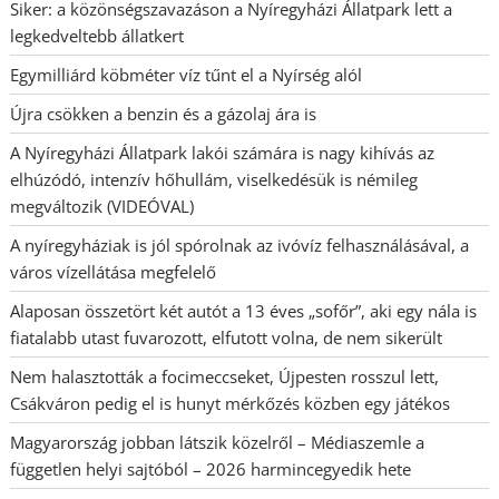
Siker: a közönségszavazáson a Nyíregyházi Állatpark lett a
legkedveltebb állatkert
Egymilliárd köbméter víz tűnt el a Nyírség alól
Újra csökken a benzin és a gázolaj ára is
A Nyíregyházi Állatpark lakói számára is nagy kihívás az
elhúzódó, intenzív hőhullám, viselkedésük is némileg
megváltozik (VIDEÓVAL)
A nyíregyháziak is jól spórolnak az ivóvíz felhasználásával, a
város vízellátása megfelelő
Alaposan összetört két autót a 13 éves „sofőr”, aki egy nála is
fiatalabb utast fuvarozott, elfutott volna, de nem sikerült
Nem halasztották a focimeccseket, Újpesten rosszul lett,
Csákváron pedig el is hunyt mérkőzés közben egy játékos
Magyarország jobban látszik közelről – Médiaszemle a
független helyi sajtóból – 2026 harmincegyedik hete