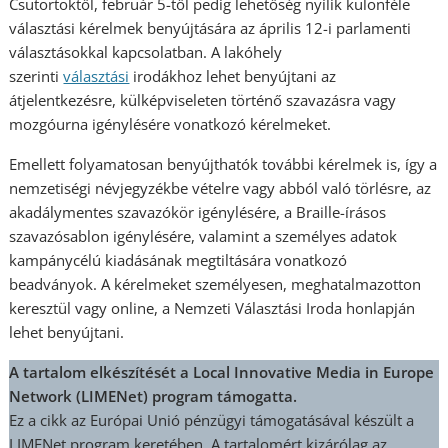
Csütörtöktől, február 5-től pedig lehetőség nyílik különféle
választási kérelmek benyújtására az április 12-i parlamenti
választásokkal kapcsolatban. A lakóhely
szerinti
választási
irodákhoz lehet benyújtani az
átjelentkezésre, külképviseleten történő szavazásra vagy
mozgóurna igénylésére vonatkozó kérelmeket.
Emellett folyamatosan benyújthatók további kérelmek is, így a
nemzetiségi névjegyzékbe vételre vagy abból való törlésre, az
akadálymentes szavazókör igénylésére, a Braille-írásos
szavazósablon igénylésére, valamint a személyes adatok
kampánycélú kiadásának megtiltására vonatkozó
beadványok. A kérelmeket személyesen, meghatalmazotton
keresztül vagy online, a Nemzeti Választási Iroda honlapján
lehet benyújtani.
A tartalom elkészítését a Local Innovative Media in Europe
Network (LIMENet) program támogatta.
Ez a cikk az Európai Unió pénzügyi támogatásával készült a
LIMENet program keretében. A tartalomért kizárólag az