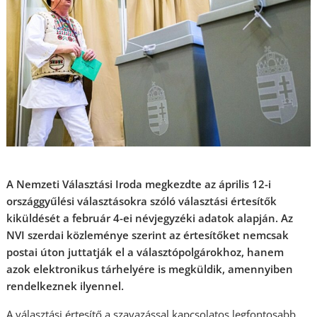
A Nemzeti Választási Iroda megkezdte az április 12-i
országgyűlési választásokra szóló választási értesítők
kiküldését a február 4-ei névjegyzéki adatok alapján. Az
NVI szerdai közleménye szerint az értesítőket nemcsak
postai úton juttatják el a választópolgárokhoz, hanem
azok elektronikus tárhelyére is megküldik, amennyiben
rendelkeznek ilyennel.
A választási értesítő a szavazással kapcsolatos legfontosabb