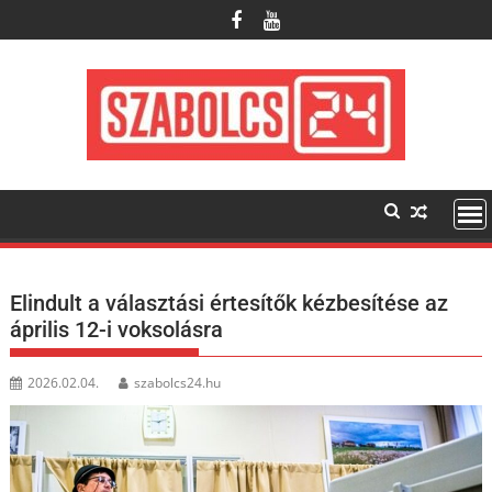
Skip
to
content
Elindult a választási értesítők kézbesítése az
április 12-i voksolásra
2026.02.04.
szabolcs24.hu