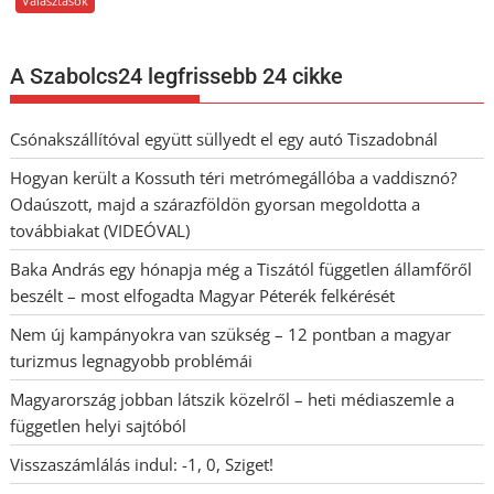
Választások
A Szabolcs24 legfrissebb 24 cikke
Csónakszállítóval együtt süllyedt el egy autó Tiszadobnál
Hogyan került a Kossuth téri metrómegállóba a vaddisznó?
Odaúszott, majd a szárazföldön gyorsan megoldotta a
továbbiakat (VIDEÓVAL)
Baka András egy hónapja még a Tiszától független államfőről
beszélt – most elfogadta Magyar Péterék felkérését
Nem új kampányokra van szükség – 12 pontban a magyar
turizmus legnagyobb problémái
Magyarország jobban látszik közelről – heti médiaszemle a
független helyi sajtóból
Visszaszámlálás indul: -1, 0, Sziget!