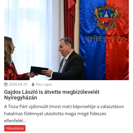
2026.04.29.
Kiss Lajos
Gajdos László is átvette megbízólevelét
Nyíregyházán
A Tisza Párt újdonsült (most már) képviselője a választáson
hatalmas fölénnyel utasította maga mögé fideszes
ellenfelét...
Választások