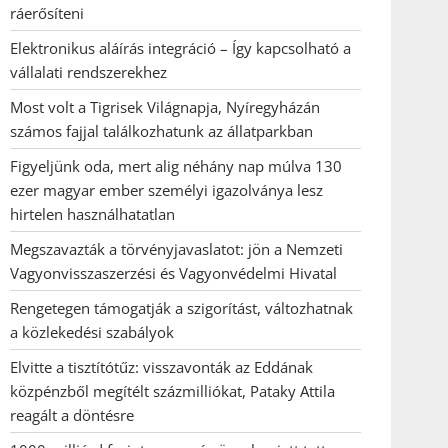
ráerősíteni
Elektronikus aláírás integráció – Így kapcsolható a
vállalati rendszerekhez
Most volt a Tigrisek Világnapja, Nyíregyházán
számos fajjal találkozhatunk az állatparkban
Figyeljünk oda, mert alig néhány nap múlva 130
ezer magyar ember személyi igazolványa lesz
hirtelen használhatatlan
Megszavazták a törvényjavaslatot: jön a Nemzeti
Vagyonvisszaszerzési és Vagyonvédelmi Hivatal
Rengetegen támogatják a szigorítást, változhatnak
a közlekedési szabályok
Elvitte a tisztítótűz: visszavonták az Eddának
közpénzből megítélt százmilliókat, Pataky Attila
reagált a döntésre