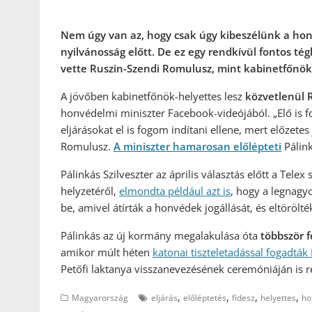
Nem úgy van az, hogy csak úgy kibeszélünk a honv
nyilvánosság előtt. De ez egy rendkívül fontos té
vette Ruszin-Szendi Romulusz, mint kabinetfőnök-h
A jövőben kabinetfőnök-helyettes lesz
közvetlenül 
honvédelmi miniszter Facebook-videójából. „Elő is fo
eljárásokat el is fogom indítani ellene, mert előzete
Romulusz.
A miniszter hamarosan előlépteti
Pálink
Pálinkás Szilveszter az április választás előtt a Tel
helyzetéről,
elmondta például azt is
, hogy a legnagy
be, amivel átírták a honvédek jogállását, és eltörölté
Pálinkás az új kormány megalakulása óta
többször 
amikor múlt héten
katonai tiszteletadással fogadták
Petőfi laktanya visszanevezésének ceremóniáján is ré
,
,
,
,
Magyarország
eljárás
előléptetés
fidesz
helyettes
ho