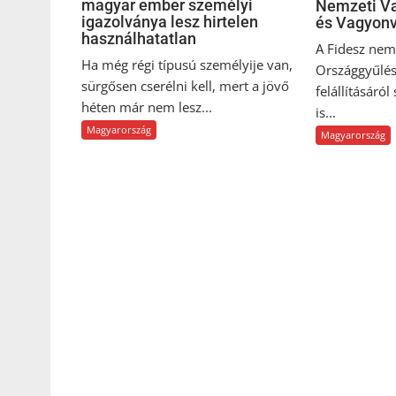
magyar ember személyi
Nemzeti Va
igazolványa lesz hirtelen
és Vagyonv
használhatatlan
A Fidesz nem 
Ha még régi típusú személyije van,
Országgyűlés
sürgősen cserélni kell, mert a jövő
felállításáról
héten már nem lesz...
is...
Magyarország
Magyarország