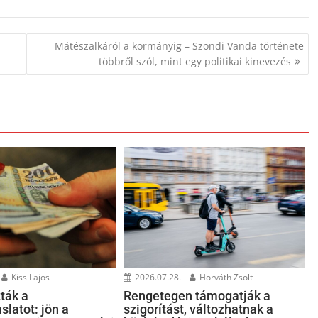
Mátészalkáról a kormányig – Szondi Vanda története
többről szól, mint egy politikai kinevezés
Kiss Lajos
2026.07.28.
Horváth Zsolt
ták a
Rengetegen támogatják a
slatot: jön a
szigorítást, változhatnak a