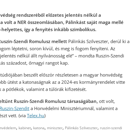
édség rendszeréből előzetes jelentés nélkül a
gla volt a NER összeomlásában, Pálinkást saját maga mellé
elyettes, így a fenyítés inkább szimbolikus.
Ruszin-Szendi Romulusz mellett
Pálinkás Szilveszter, derül ki a
gom léptetni, soron kívül, és meg is fogom fenyíteni. Az
s jelentés nélkül állt nyilvánosság elé” – mondta Ruszin-Szendi
ás századost, őrnagyi rangot kap.
ex stúdiójában beszélt először részletesen a magyar honvédség
obb ütést a katonaságnak az a 2024-es kormányrendelet vitte
k a pótlékok, valamint a túlórák kifizetését.
feltűnt Ruszin-Szendi Romulusz társaságában,
ott volt,
 Ruszin-Szendit
a Honvédelmi Minisztériumnál, valamint a
szt vett. (via
Telex.hu
)
,
,
,
,
,
nvédelem
kabinet
katona
miniszter
Pálinkás Szilveszter
ruszin-szendi