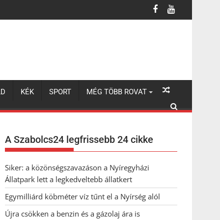
LD
KÉK
SPORT
MÉG TÖBB ROVAT
A Szabolcs24 legfrissebb 24 cikke
Siker: a közönségszavazáson a Nyíregyházi
Állatpark lett a legkedveltebb állatkert
Egymilliárd köbméter víz tűnt el a Nyírség alól
Újra csökken a benzin és a gázolaj ára is