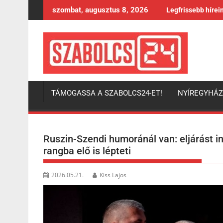
Skip
szombat, augusztus 8, 2026
Legfrissebb hírei
to
content
TÁMOGASSA A SZABOLCS24-ET!
NYÍREGYHÁ
Ruszin-Szendi humoránál van: eljárást in
rangba elő is lépteti
2026.05.21.
Kiss Lajos