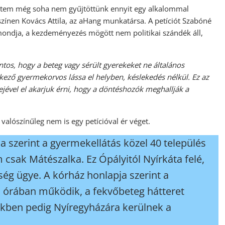
rintem még soha nem gyűjtöttünk ennyit egy alkalommal
ínen Kovács Attila, az aHang munkatársa. A petíciót Szabóné
zt mondja, a kezdeményezés mögött nem politikai szándék áll,
tos, hogy a beteg vagy sérült gyerekeket ne általános
ező gyermekorvos lássa el helyben, késlekedés nélkül. Ez az
erejével el akarjuk érni, hogy a döntéshozók meghallják a
valószínűleg nem is egy petícióval ér véget.
a szerint a gyermekellátás közel 40 település
 csak Mátészalka. Ez Ópályitól Nyírkáta felé,
ség ügye. A kórház honlapja szerint a
 órában működik, a fekvőbeteg hátteret
tekben pedig Nyíregyházára kerülnek a