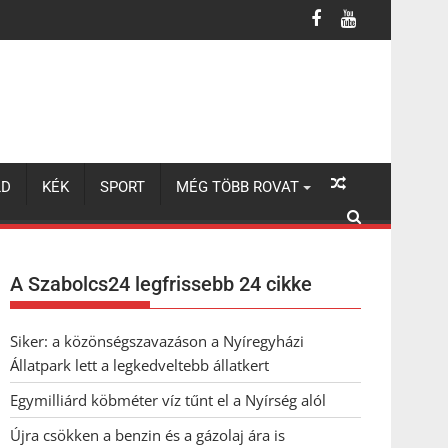
LD
KÉK
SPORT
MÉG TÖBB ROVAT
A Szabolcs24 legfrissebb 24 cikke
Siker: a közönségszavazáson a Nyíregyházi
Állatpark lett a legkedveltebb állatkert
Egymilliárd köbméter víz tűnt el a Nyírség alól
Újra csökken a benzin és a gázolaj ára is