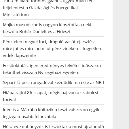
1000 milliárd forintos gyanús ügyek miatt tett
feljelentést a Gazdasági és Energetikai
Minisztérium
Majka másodszor is nagyon kiosztotta a neki
beszóló Bohár Dánielt és a Fideszt
Pénztelen megyei foci, dráguló vasútfejlesztés:
mire jut és mire nem jut pénz vidéken – független
vidéki lapszemle
Felsőoktatás: igen eredményes felvételi időszakra
tekinthet vissza a Nyíregyházi Egyetem
Szpari–Újpest rangadóval kezdődik ma este az NB I
Hiába rajtol 86 csapat, mégis baj van a szabolcsi
focival
Idén is a Mátrába költözik a fesztiválszezon egyik
legizgalmasabb felhozatala
Húsz éve dohányzók is leszoktak a most újrainduló