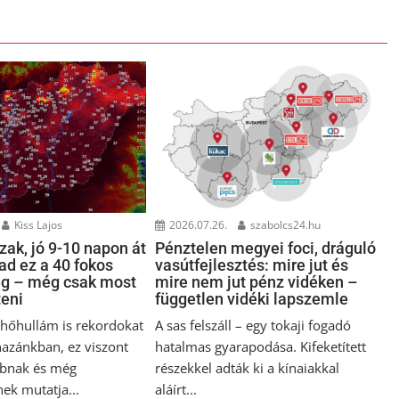
Kiss Lajos
2026.07.26.
szabolcs24.hu
ak, jó 9-10 napon át
Pénztelen megyei foci, dráguló
ad ez a 40 fokos
vasútfejlesztés: mire jut és
ég – még csak most
mire nem jut pénz vidéken –
teni
független vidéki lapszemle
i hőhullám is rekordokat
A sas felszáll – egy tokaji fogadó
hazánkban, ez viszont
hatalmas gyarapodása. Kifeketített
bnak és még
részekkel adták ki a kínaiakkal
ek mutatja...
aláírt...