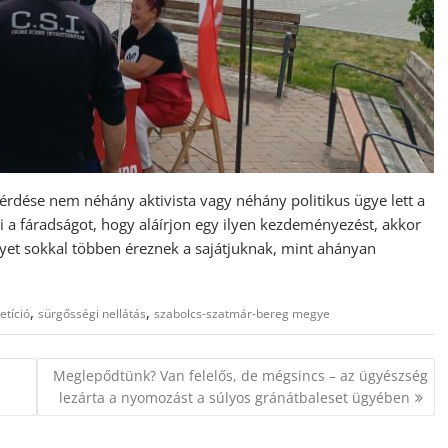
 kérdése nem néhány aktivista vagy néhány politikus ügye lett a
i a fáradságot, hogy aláírjon egy ilyen kezdeményezést, akkor
yet sokkal többen éreznek a sajátjuknak, mint ahányan
,
,
etíció
sürgősségi nellátás
szabolcs-szatmár-bereg megye
Meglepődtünk? Van felelős, de mégsincs – az ügyészség
lezárta a nyomozást a súlyos gránátbaleset ügyében