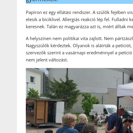
Papíron ez egy ellátási rendszer. A szülők fejében 
elesik a biciklivel. Allergiás reakció lép fel. Fullad
keresnek. Talán ez magyarázza azt is, miért álltak m
A helyszínen nem politikai vita zajlott. Nem pártzász
Nagyszülők kérdeztek. Olyanok is aláírták a petíciót
szervezők szerint a vasárnapi eredménnyel a petíci
nem jelent változást.