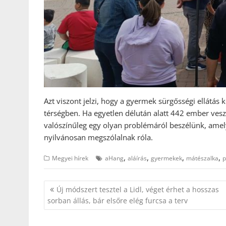
Azt viszont jelzi, hogy a gyermek sürgősségi ellátás
térségben. Ha egyetlen délután alatt 442 ember vesz
valószínűleg egy olyan problémáról beszélünk, amel
nyilvánosan megszólalnak róla.
,
,
,
,
Megyei hírek
aHang
aláírás
gyermekek
mátészalka
p
Bejegyzés
Új módszert tesztel a Lidl, véget érhet a hosszas
navigáció
sorban állás, bár elsőre elég furcsa a terv