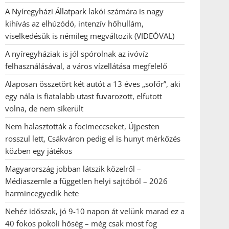
A Nyíregyházi Állatpark lakói számára is nagy
kihívás az elhúzódó, intenzív hőhullám,
viselkedésük is némileg megváltozik (VIDEÓVAL)
A nyíregyháziak is jól spórolnak az ivóvíz
felhasználásával, a város vízellátása megfelelő
Alaposan összetört két autót a 13 éves „sofőr”, aki
egy nála is fiatalabb utast fuvarozott, elfutott
volna, de nem sikerült
Nem halasztották a focimeccseket, Újpesten
rosszul lett, Csákváron pedig el is hunyt mérkőzés
közben egy játékos
Magyarország jobban látszik közelről –
Médiaszemle a független helyi sajtóból – 2026
harmincegyedik hete
Nehéz időszak, jó 9-10 napon át velünk marad ez a
40 fokos pokoli hőség – még csak most fog