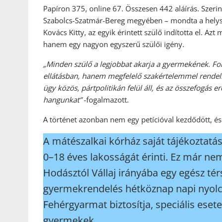
Papíron 375, online 67. Összesen 442 aláírás. Sze
Szabolcs-Szatmár-Bereg megyében – mondta a helysz
Kovács Kitty, az egyik érintett szülő indította el. A
hanem egy nagyon egyszerű szülői igény.
„Minden szülő a legjobbat akarja a gyermekének. Fon
ellátásban, hanem megfelelő szakértelemmel rendelk
ügy közös, pártpolitikán felül áll, és az összefogás 
hangunkat”
-fogalmazott.
A történet azonban nem egy petícióval kezdődött, és 
A mátészalkai kórház saját tájékoztatás
0–18 éves lakosságát érinti. Ez már nem
Hodásztól Vállaj irányába egy egész tér
gyermekrendelés hétköznap napi nyolc
Fehérgyarmat biztosítja, speciális ese
gyermekek.