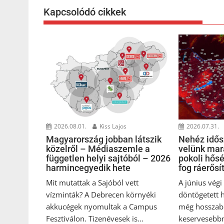
Kapcsolódó cikkek
2026.08.01.
Kiss Lajos
2026.07.31.
Magyarország jobban látszik
Nehéz idősz
közelről – Médiaszemle a
velünk mar
független helyi sajtóból – 2026
pokoli hős
harmincegyedik hete
fog ráerősí
Mit mutattak a Sajóból vett
A június vég
vízminták? A Debrecen környéki
döntögetett 
akkucégek nyomultak a Campus
még hosszab
Fesztiválon. Tizenévesek is...
keservesebbn