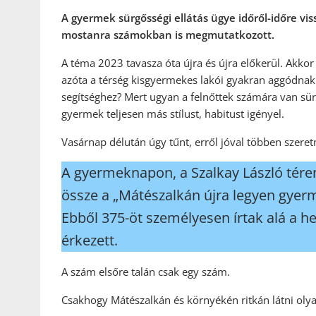
A gyermek sürgősségi ellátás ügye időről-időre v
mostanra számokban is megmutatkozott.
A téma 2023 tavasza óta újra és újra előkerül. Akkor
azóta a térség kisgyermekes lakói gyakran aggódnak 
segítséghez? Mert ugyan a felnőttek számára van sürgő
gyermek teljesen más stílust, habitust igényel.
Vasárnap délután úgy tűnt, erről jóval többen szeret
A gyermeknapon, a Szalkay László téren 
össze a „Mátészalkán újra legyen gyerm
Ebből 375-öt személyesen írtak alá a h
érkezett.
A szám elsőre talán csak egy szám.
Csakhogy Mátészalkán és környékén ritkán látni olya