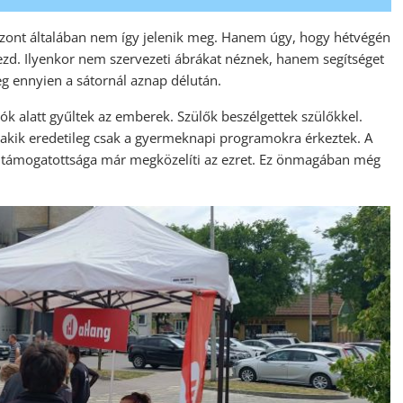
viszont általában nem így jelenik meg. Hanem úgy, hogy hétvégén
ni kezd. Ilyenkor nem szervezeti ábrákat néznek, hanem segítséget
eg ennyien a sátornál aznap délután.
lók alatt gyűltek az emberek. Szülők beszélgettek szülőkkel.
, akik eredetileg csak a gyermeknapi programokra érkeztek. A
ó támogatottsága már megközelíti az ezret. Ez önmagában még