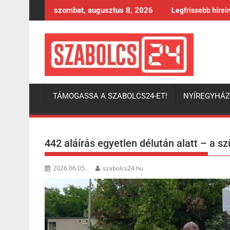
Skip
szombat, augusztus 8, 2026
Legfrissebb hírei
to
content
TÁMOGASSA A SZABOLCS24-ET!
NYÍREGYHÁ
442 aláírás egyetlen délután alatt – a 
2026.06.05.
szabolcs24.hu