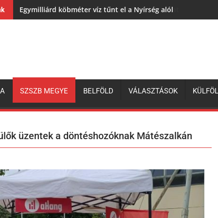
Egymilliárd köbméter víz tűnt el a Nyírség alól
nk
ZA
SZSZB MEGYE
BELFÖLD
VÁLASZTÁSOK
KÜLFÖ
szülők üzentek a döntéshozóknak Mátészalkán