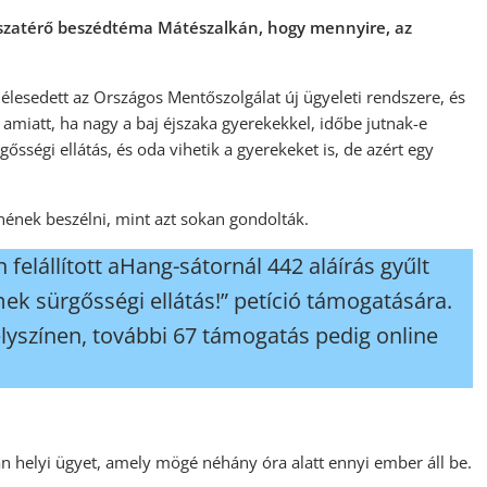
isszatérő beszédtéma Mátészalkán, hogy mennyire, az
 élesedett az Országos Mentőszolgálat új ügyeleti rendszere, és
amiatt, ha nagy a baj éjszaka gyerekekkel, időbe jutnak-e
sségi ellátás, és oda vihetik a gyerekeket is, de azért egy
nének beszélni, mint azt sokan gondolták.
felállított aHang-sátornál 442 aláírás gyűlt
ek sürgősségi ellátás!” petíció támogatására.
elyszínen, további 67 támogatás pedig online
n helyi ügyet, amely mögé néhány óra alatt ennyi ember áll be.