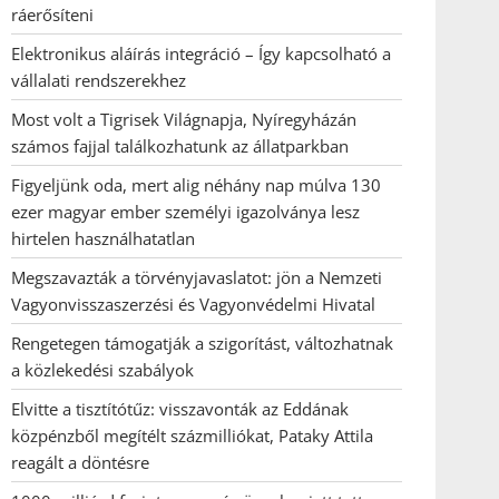
ráerősíteni
Elektronikus aláírás integráció – Így kapcsolható a
vállalati rendszerekhez
Most volt a Tigrisek Világnapja, Nyíregyházán
számos fajjal találkozhatunk az állatparkban
Figyeljünk oda, mert alig néhány nap múlva 130
ezer magyar ember személyi igazolványa lesz
hirtelen használhatatlan
Megszavazták a törvényjavaslatot: jön a Nemzeti
Vagyonvisszaszerzési és Vagyonvédelmi Hivatal
Rengetegen támogatják a szigorítást, változhatnak
a közlekedési szabályok
Elvitte a tisztítótűz: visszavonták az Eddának
közpénzből megítélt százmilliókat, Pataky Attila
reagált a döntésre