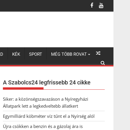
LD
KÉK
SPORT
MÉG TÖBB ROVAT
A Szabolcs24 legfrissebb 24 cikke
Siker: a közönségszavazáson a Nyíregyházi
Állatpark lett a legkedveltebb állatkert
Egymilliárd köbméter víz tűnt el a Nyírség alól
Újra csökken a benzin és a gázolaj ára is