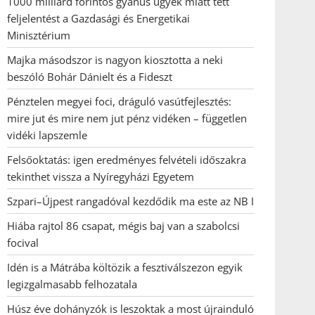
1000 milliárd forintos gyanús ügyek miatt tett
feljelentést a Gazdasági és Energetikai
Minisztérium
Majka másodszor is nagyon kiosztotta a neki
beszóló Bohár Dánielt és a Fideszt
Pénztelen megyei foci, dráguló vasútfejlesztés:
mire jut és mire nem jut pénz vidéken – független
vidéki lapszemle
Felsőoktatás: igen eredményes felvételi időszakra
tekinthet vissza a Nyíregyházi Egyetem
Szpari–Újpest rangadóval kezdődik ma este az NB I
Hiába rajtol 86 csapat, mégis baj van a szabolcsi
focival
Idén is a Mátrába költözik a fesztiválszezon egyik
legizgalmasabb felhozatala
Húsz éve dohányzók is leszoktak a most újrainduló