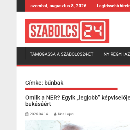
Skip
szombat, augusztus 8, 2026
Legfrissebb hírei
to
content
TÁMOGASSA A SZABOLCS24-ET!
NYÍREGYHÁ
Címke:
bűnbak
Omlik a NER? Egyik „legjobb” képviselője
bukásáért
2026.04.14.
Kiss Lajos