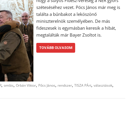
hogy a súlyos Fidesz-vereség a NER gyors
széteséséhez vezet. Pócs János már meg is
találta a bűnbakot a leköszönő
miniszterelnök személyében. De más
fideszesek is egymásban keresik a hibát,
megtalálták már Bayer Zsoltot is.
TOVÁBB OLVASOM
,
,
,
,
,
,
,
R
omlás
Orbán Viktor
Pőcs János
rendszer
TISZA PÁrt
választások