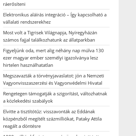
ráerősíteni
Elektronikus aláírás integráció – Így kapcsolható a
vállalati rendszerekhez
Most volt a Tigrisek Világnapja, Nyíregyházán
számos fajjal találkozhatunk az állatparkban
Figyeljünk oda, mert alig néhány nap múlva 130
ezer magyar ember személyi igazolványa lesz
hirtelen használhatatlan
Megszavazták a törvényjavaslatot: jön a Nemzeti
Vagyonvisszaszerzési és Vagyonvédelmi Hivatal
Rengetegen támogatják a szigorítást, változhatnak
a közlekedési szabályok
Elvitte a tisztítótűz: visszavonták az Eddának
közpénzből megítélt százmilliókat, Pataky Attila
reagált a döntésre