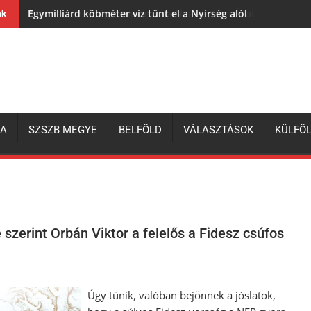
Egymilliárd köbméter víz tűnt el a Nyírség alól
nk
ZA
SZSZB MEGYE
BELFÖLD
VÁLASZTÁSOK
KÜLFÖ
 szerint Orbán Viktor a felelős a Fidesz csúfos
Úgy tűnik, valóban bejönnek a jóslatok,