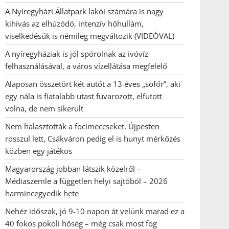
A Nyíregyházi Állatpark lakói számára is nagy
kihívás az elhúzódó, intenzív hőhullám,
viselkedésük is némileg megváltozik (VIDEÓVAL)
A nyíregyháziak is jól spórolnak az ivóvíz
felhasználásával, a város vízellátása megfelelő
Alaposan összetört két autót a 13 éves „sofőr”, aki
egy nála is fiatalabb utast fuvarozott, elfutott
volna, de nem sikerült
Nem halasztották a focimeccseket, Újpesten
rosszul lett, Csákváron pedig el is hunyt mérkőzés
közben egy játékos
Magyarország jobban látszik közelről –
Médiaszemle a független helyi sajtóból – 2026
harmincegyedik hete
Nehéz időszak, jó 9-10 napon át velünk marad ez a
40 fokos pokoli hőség – még csak most fog