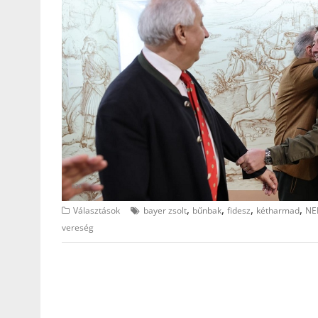
,
,
,
,
Választások
bayer zsolt
bűnbak
fidesz
kétharmad
NE
vereség