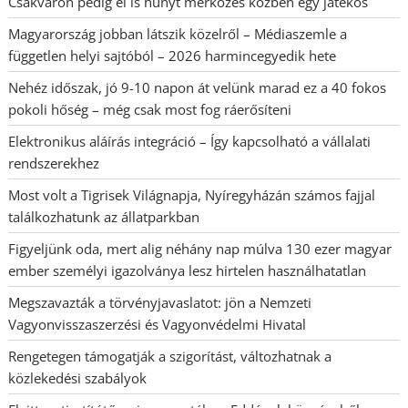
Csákváron pedig el is hunyt mérkőzés közben egy játékos
Magyarország jobban látszik közelről – Médiaszemle a
független helyi sajtóból – 2026 harmincegyedik hete
Nehéz időszak, jó 9-10 napon át velünk marad ez a 40 fokos
pokoli hőség – még csak most fog ráerősíteni
Elektronikus aláírás integráció – Így kapcsolható a vállalati
rendszerekhez
Most volt a Tigrisek Világnapja, Nyíregyházán számos fajjal
találkozhatunk az állatparkban
Figyeljünk oda, mert alig néhány nap múlva 130 ezer magyar
ember személyi igazolványa lesz hirtelen használhatatlan
Megszavazták a törvényjavaslatot: jön a Nemzeti
Vagyonvisszaszerzési és Vagyonvédelmi Hivatal
Rengetegen támogatják a szigorítást, változhatnak a
közlekedési szabályok