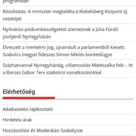
programban
Közoktatás: A miniszter megtalálta a Klebelsberg Központ új
vezetőjét
Nyilvános pódiumbeszélgetést szerveznek a Júlia Fürdő
jövőjéről Nyíregyházán
Elveszett a mentelmi jog, újraindult a parlamentből kiesett
Szabolcs megyei fideszes Simon Miklós büntetőügye
Százhatvannal Nyíregyházáig, villamosítás Mátészalka felé – itt
a Baross Gábor Terv szabolcsi vonatkozásokkal
Elérhetőség
Adatkezelési tájékoztató
Hirdetési árak
Hozzászólási és Moderálási Szabályzat