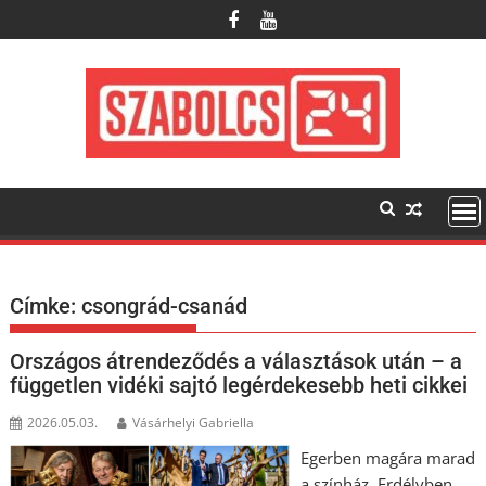
Skip
to
content
Címke:
csongrád-csanád
Országos átrendeződés a választások után – a
független vidéki sajtó legérdekesebb heti cikkei
2026.05.03.
Vásárhelyi Gabriella
Egerben magára marad
a színház, Erdélyben