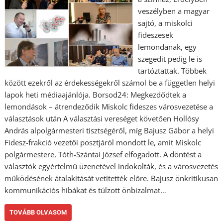
veszélyben a magyar
sajtó, a miskolci
fideszesek
lemondanak, egy
szegedit pedig le is
tartóztattak. Többek
között ezekről az érdekességekről számol be a független helyi
lapok heti médiaajánlója. Borsod24: Megkezdődtek a
lemondások – átrendeződik Miskolc fideszes városvezetése a
választások után A választási vereséget követően Hollósy
András alpolgármesteri tisztségéről, míg Bajusz Gábor a helyi
Fidesz-frakció vezetői posztjáról mondott le, amit Miskolc
polgármestere, Tóth-Szántai József elfogadott. A döntést a
választók egyértelmű üzenetével indokolták, és a városvezetés
működésének átalakítását vetítették előre. Bajusz önkritikusan
kommunikációs hibákat és túlzott önbizalmat…
TOVÁBB OLVASOM