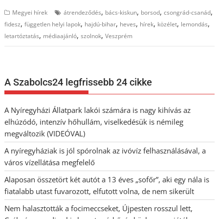
,
,
,
,
Megyei hírek
átrendeződés
bács-kiskun
borsod
csongrád-csanád
,
,
,
,
,
,
,
fidesz
független helyi lapok
hajdú-bihar
heves
hírek
közélet
lemondás
,
,
,
letartóztatás
médiaajánló
szolnok
Veszprém
A Szabolcs24 legfrissebb 24 cikke
A Nyíregyházi Állatpark lakói számára is nagy kihívás az
elhúzódó, intenzív hőhullám, viselkedésük is némileg
megváltozik (VIDEÓVAL)
A nyíregyháziak is jól spórolnak az ivóvíz felhasználásával, a
város vízellátása megfelelő
Alaposan összetört két autót a 13 éves „sofőr”, aki egy nála is
fiatalabb utast fuvarozott, elfutott volna, de nem sikerült
Nem halasztották a focimeccseket, Újpesten rosszul lett,