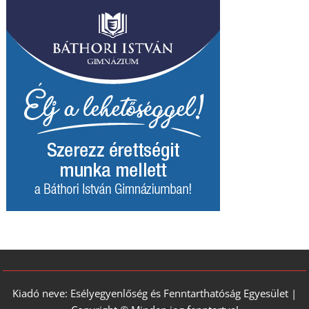
Kiadó neve: Esélyegyenlőség és Fenntarthatóság Egyesület |