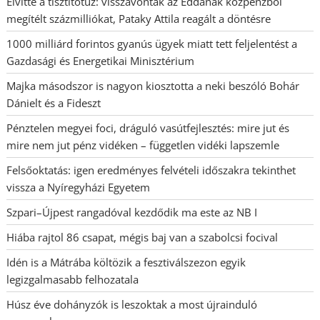
Elvitte a tisztítótűz: visszavonták az Eddának közpénzből
megítélt százmilliókat, Pataky Attila reagált a döntésre
1000 milliárd forintos gyanús ügyek miatt tett feljelentést a
Gazdasági és Energetikai Minisztérium
Majka másodszor is nagyon kiosztotta a neki beszóló Bohár
Dánielt és a Fideszt
Pénztelen megyei foci, dráguló vasútfejlesztés: mire jut és
mire nem jut pénz vidéken – független vidéki lapszemle
Felsőoktatás: igen eredményes felvételi időszakra tekinthet
vissza a Nyíregyházi Egyetem
Szpari–Újpest rangadóval kezdődik ma este az NB I
Hiába rajtol 86 csapat, mégis baj van a szabolcsi focival
Idén is a Mátrába költözik a fesztiválszezon egyik
legizgalmasabb felhozatala
Húsz éve dohányzók is leszoktak a most újrainduló