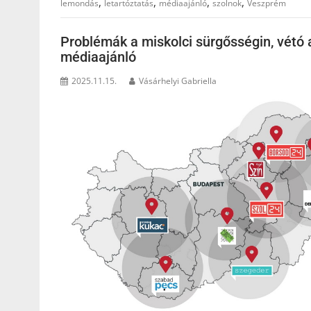
,
,
,
,
lemondás
letartóztatás
médiaajánló
szolnok
Veszprém
Problémák a miskolci sürgősségin, vétó 
médiaajánló
2025.11.15.
Vásárhelyi Gabriella