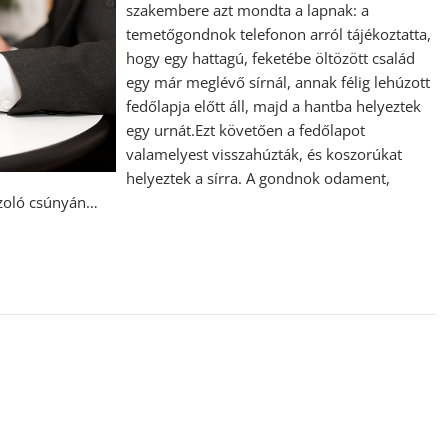
szakembere azt mondta a lapnak: a
temetőgondnok telefonon arról tájékoztatta,
hogy egy hattagú, feketébe öltözött család
egy már meglévő sírnál, annak félig lehúzott
fedőlapja előtt áll, majd a hantba helyeztek
egy urnát.Ezt követően a fedőlapot
valamelyest visszahúzták, és koszorúkat
helyeztek a sírra. A gondnok odament,
szoló csúnyán…