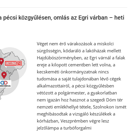
a pécsi közgyűlésen, omlás az Egri várban – heti
Véget nem érő várakozások a miskolci
sürgősségin, kődaráló a lakóházak mellett
Hajdúböszörményben, az Egri várnál a falak
ereje a kilopott cementben lett volna, a
kecskeméti önkormányzatnak nincs
tudomása a saját tulajdonában lévő cégek
alkalmazottairól, a pécsi közgyűlésben
vétózott a polgármester, a gyakorlatban
nem igazán hoz hasznot a szegedi Dóm tér
nemzeti emlékhellyé tétele, Szolnokon ismét
meghibásodtak a vizsgáló készülékek a
kórházban, Veszprémben végre lesz
jelzőlámpa a turbóforgalmi