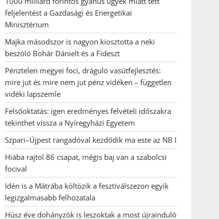
1000 milliárd forintos gyanús ügyek miatt tett
feljelentést a Gazdasági és Energetikai
Minisztérium
Majka másodszor is nagyon kiosztotta a neki
beszóló Bohár Dánielt és a Fideszt
Pénztelen megyei foci, dráguló vasútfejlesztés:
mire jut és mire nem jut pénz vidéken – független
vidéki lapszemle
Felsőoktatás: igen eredményes felvételi időszakra
tekinthet vissza a Nyíregyházi Egyetem
Szpari–Újpest rangadóval kezdődik ma este az NB I
Hiába rajtol 86 csapat, mégis baj van a szabolcsi
focival
Idén is a Mátrába költözik a fesztiválszezon egyik
legizgalmasabb felhozatala
Húsz éve dohányzók is leszoktak a most újrainduló