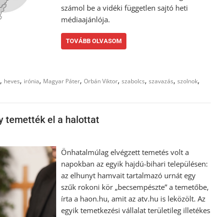
számol be a vidéki független sajtó heti
médiaajánlója.
TOVÁBB OLVASOM
,
,
,
,
,
,
,
,
heves
irónia
Magyar Páter
Orbán Viktor
szabolcs
szavazás
szolnok
 temették el a halottat
Önhatalmúlag elvégzett temetés volt a
napokban az egyik hajdú-bihari településen:
az elhunyt hamvait tartalmazó urnát egy
szűk rokoni kör „becsempészte” a temetőbe,
írta a haon.hu, amit az atv.hu is leközölt. Az
egyik temetkezési vállalat területileg illetékes