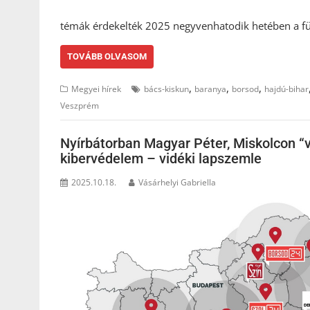
témák érdekelték 2025 negyvenhatodik hetében a függ
TOVÁBB OLVASOM
,
,
,
Megyei hírek
bács-kiskun
baranya
borsod
hajdú-bihar
Veszprém
Nyírbátorban Magyar Péter, Miskolcon “
kibervédelem – vidéki lapszemle
2025.10.18.
Vásárhelyi Gabriella