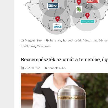
,
,
,
,
Megyei hírek
baranya
borsod
csőd
fidesz
hajdú-bihar
,
TISZA PÁrt
Veszprém
Becsempészték az urnát a temetőbe, úgy
2023.01.02.
szabolcs24.hu