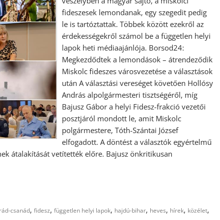
veszélyben a magyar sajtó, a miskolci
fideszesek lemondanak, egy szegedit pedig
le is tartóztattak. Többek között ezekről az
érdekességekről számol be a független helyi
lapok heti médiaajánlója. Borsod24:
Megkezdődtek a lemondások – átrendeződik
Miskolc fideszes városvezetése a választások
után A választási vereséget követően Hollósy
András alpolgármesteri tisztségéről, míg
Bajusz Gábor a helyi Fidesz-frakció vezetői
posztjáról mondott le, amit Miskolc
polgármestere, Tóth-Szántai József
elfogadott. A döntést a választók egyértelmű
 átalakítását vetítették előre. Bajusz önkritikusan
,
,
,
,
,
,
,
rád-csanád
fidesz
független helyi lapok
hajdú-bihar
heves
hírek
közélet