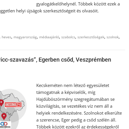
gyalogátkelőhelynél. Többek között ezek a
etlen helyi újságok szerkesztőségeit és olvasóit.
,
,
,
,
,
,
,
heves
magyarország
médiaajánló
szabolcs
szerkesztőségek
szolnok
vicc-szavazás”, Egerben csőd, Veszprémben
Kecskeméten nem létező egyesületet
támogatnak a képviselők, míg
Hajdúböszörmény szegregátumában se
közvilágítás, se vezetékes víz nem áll a
helyiek rendelkezésére. Szolnokot elkerülte
a szerencse, Eger pedig a csőd szélén áll.
Többek között ezekről az érdekességekről