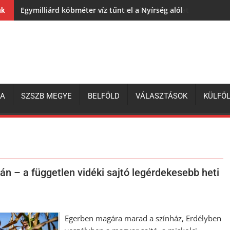
Egymilliárd köbméter víz tűnt el a Nyírség alól
nk
ZA
SZSZB MEGYE
BELFÖLD
VÁLASZTÁSOK
KÜLFÖ
n – a független vidéki sajtó legérdekesebb heti
Egerben magára marad a színház, Erdélyben