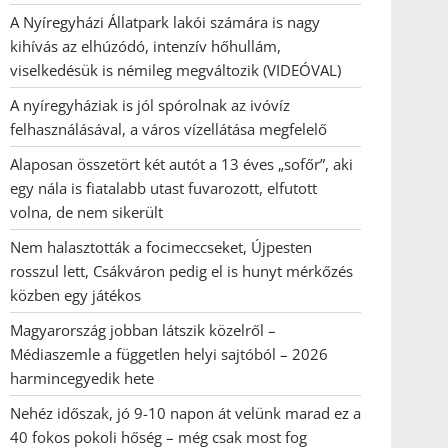
A Nyíregyházi Állatpark lakói számára is nagy
kihívás az elhúzódó, intenzív hőhullám,
viselkedésük is némileg megváltozik (VIDEÓVAL)
A nyíregyháziak is jól spórolnak az ivóvíz
felhasználásával, a város vízellátása megfelelő
Alaposan összetört két autót a 13 éves „sofőr”, aki
egy nála is fiatalabb utast fuvarozott, elfutott
volna, de nem sikerült
Nem halasztották a focimeccseket, Újpesten
rosszul lett, Csákváron pedig el is hunyt mérkőzés
közben egy játékos
Magyarország jobban látszik közelről –
Médiaszemle a független helyi sajtóból – 2026
harmincegyedik hete
Nehéz időszak, jó 9-10 napon át velünk marad ez a
40 fokos pokoli hőség – még csak most fog