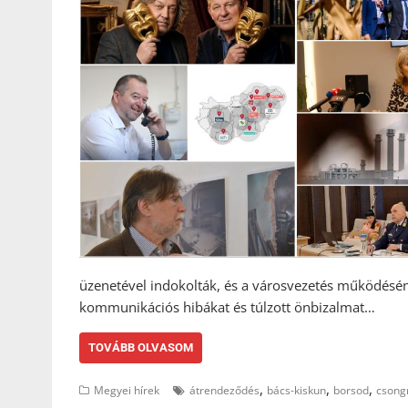
üzenetével indokolták, és a városvezetés működésének
kommunikációs hibákat és túlzott önbizalmat…
TOVÁBB OLVASOM
,
,
,
Megyei hírek
átrendeződés
bács-kiskun
borsod
csong