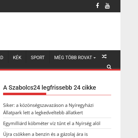
LD
KÉK
SPORT
MÉG TÖBB ROVAT
A Szabolcs24 legfrissebb 24 cikke
Siker: a közönségszavazáson a Nyíregyházi
Állatpark lett a legkedveltebb állatkert
Egymilliárd köbméter víz tűnt el a Nyírség alól
Újra csökken a benzin és a gázolaj ára is