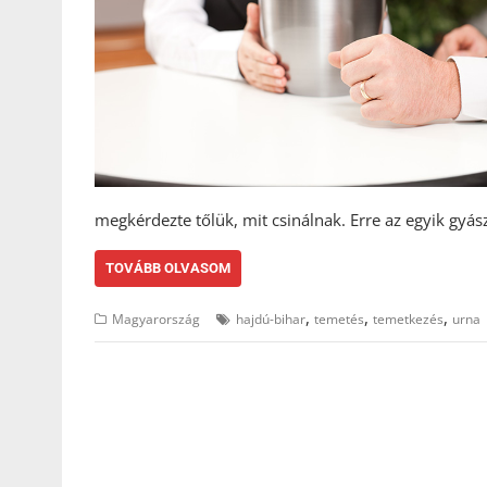
megkérdezte tőlük, mit csinálnak. Erre az egyik gyá
TOVÁBB OLVASOM
,
,
,
Magyarország
hajdú-bihar
temetés
temetkezés
urna