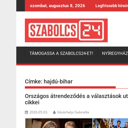
Skip
szombat, augusztus 8, 2026
Legfrissebb hírei
to
content
TÁMOGASSA A SZABOLCS24-ET!
NYÍREGYHÁ
Címke:
hajdú-bihar
Országos átrendeződés a választások utá
cikkei
2026.05.03.
Vásárhelyi Gabriella