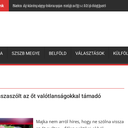
Nem új kampányokra van szükség – 12 pontban a magyar 
ink
ZA
SZSZB MEGYE
BELFÖLD
VÁLASZTÁSOK
KÜLFÖ
szaszólt az őt valótlanságokkal támadó
Majka nem arról híres, hogy ne szólna vissza