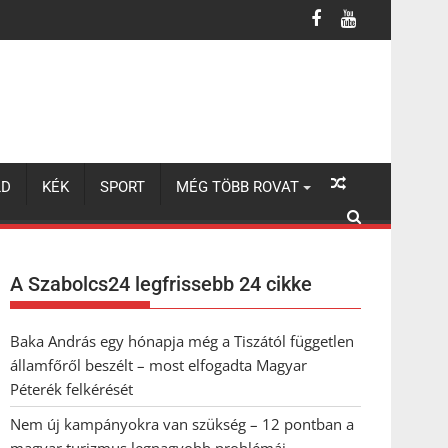
turizmus legnagyobb problémái
LD
KÉK
SPORT
MÉG TÖBB ROVAT
A Szabolcs24 legfrissebb 24 cikke
Baka András egy hónapja még a Tiszától független
államfőről beszélt – most elfogadta Magyar
Péterék felkérését
Nem új kampányokra van szükség – 12 pontban a