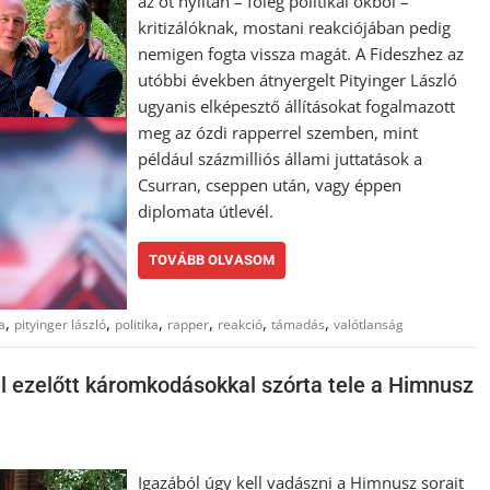
az őt nyíltan – főleg politikai okból –
kritizálóknak, mostani reakciójában pedig
nemigen fogta vissza magát. A Fideszhez az
utóbbi években átnyergelt Pityinger László
ugyanis elképesztő állításokat fogalmazott
meg az ózdi rapperrel szemben, mint
például százmilliós állami juttatások a
Csurran, cseppen után, vagy éppen
diplomata útlevél.
TOVÁBB OLVASOM
,
,
,
,
,
,
a
pityinger lászló
politika
rapper
reakció
támadás
valótlanság
l ezelőtt káromkodásokkal szórta tele a Himnusz
Igazából úgy kell vadászni a Himnusz sorait