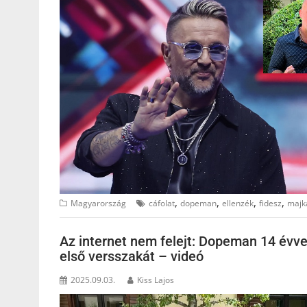
,
,
,
,
Magyarország
cáfolat
dopeman
ellenzék
fidesz
majk
Az internet nem felejt: Dopeman 14 évve
első versszakát – videó
2025.09.03.
Kiss Lajos