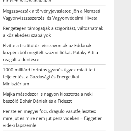
hirtelen használhatatlan
Megszavazták a törvényjavaslatot: jön a Nemzeti
Vagyonvisszaszerzési és Vagyonvédelmi Hivatal
Rengetegen támogatják a szigorítást, változhatnak
a közlekedési szabályok
Elvitte a tisztítótűz: visszavonták az Eddának
közpénzből megítélt százmilliókat, Pataky Attila
reagált a döntésre
1000 milliárd forintos gyanús ügyek miatt tett
feljelentést a Gazdasági és Energetikai
Minisztérium
Majka másodszor is nagyon kiosztotta a neki
beszóló Bohár Dánielt és a Fideszt
Pénztelen megyei foci, dráguló vasútfejlesztés:
mire jut és mire nem jut pénz vidéken – független
vidéki lapszemle