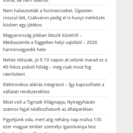
volna, de nem sikerült
Nem halasztották a focimeccseket, Újpesten
rosszul lett, Csákváron pedig el is hunyt mérkőzés
közben egy játékos
Magyarország jobban látszik közelről –
Médiaszemle a független helyi sajtóból – 2026
harmincegyedik hete
Nehéz időszak, jó 9-10 napon át velünk marad ez a
40 fokos pokoli hőség – még csak most fog
ráerősíteni
Elektronikus aláírás integráció – Így kapcsolható a
vállalati rendszerekhez
Most volt a Tigrisek Világnapja, Nyíregyházán
számos fajjal találkozhatunk az állatparkban
Figyeljünk oda, mert alig néhány nap múlva 130
ezer magyar ember személyi igazolványa lesz