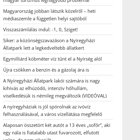
magyar turizmus legnagyobb problémái
Magyarország jobban látszik közelről – heti
médiaszemle a független helyi sajtóból
Visszaszámlálás indul: -1, 0, Sziget!
Siker: a közönségszavazáson a Nyíregyházi
Állatpark lett a legkedveltebb állatkert
Egymilliárd köbméter víz tűnt el a Nyírség alól
Újra csökken a benzin és a gázolaj ára is
A Nyíregyházi Állatpark lakói számára is nagy
kihívás az elhúzódó, intenzív hőhullám,
viselkedésük is némileg megváltozik (VIDEÓVAL)
A nyíregyháziak is jól spórolnak az ivóvíz
felhasználásával, a város vízellátása megfelelő
Alaposan összetört két autót a 13 éves „sofőr”, aki
egy nála is fiatalabb utast fuvarozott, elfutott