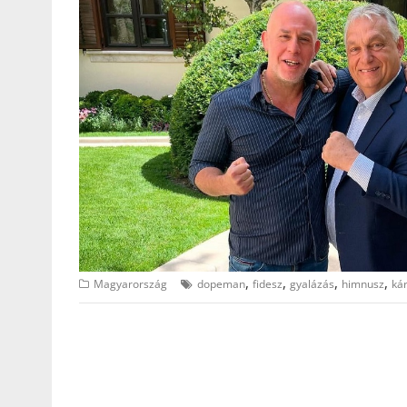
,
,
,
,
Magyarország
dopeman
fidesz
gyalázás
himnusz
ká