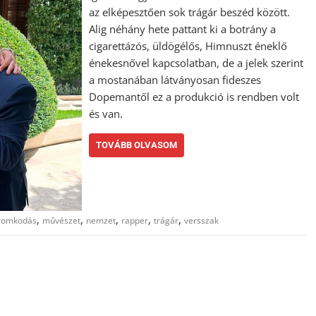
az elképesztően sok trágár beszéd között.
Alig néhány hete pattant ki a botrány a
cigarettázós, üldögélős, Himnuszt éneklő
énekesnővel kapcsolatban, de a jelek szerint
a mostanában látványosan fideszes
Dopemantől ez a produkció is rendben volt
és van.
TOVÁBB OLVASOM
,
,
,
,
,
romkodás
művészet
nemzet
rapper
trágár
versszak