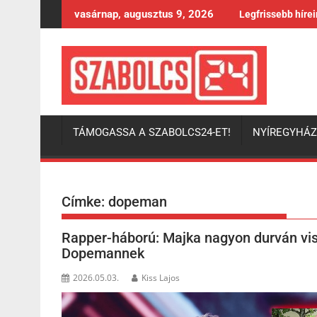
Skip
vasárnap, augusztus 9, 2026
Legfrissebb híre
to
content
TÁMOGASSA A SZABOLCS24-ET!
NYÍREGYHÁ
Címke:
dopeman
Rapper-háború: Majka nagyon durván vis
Dopemannek
2026.05.03.
Kiss Lajos