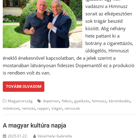
vadászni a Himnusz
sorait az elképesztően
sok trágár beszéd
között. Alig néhány
hete pattant ki a
botrány a cigarettázós,
üldögélős, Himnuszt
éneklő énekesnővel kapcsolatban, de a jelek szerint a
mostanában látványosan fideszes Dopemantől ez a produkció
is rendben volt és van.
TOVÁBB OLVASOM
,
,
,
,
,
Magyarország
dopeman
fidesz
gyalázás
himnusz
káromkodás
,
,
,
,
művészet
nemzet
rapper
trágár
versszak
A magyar kultúra napja
2025.01.22.
Vásárhelyi Gabriella