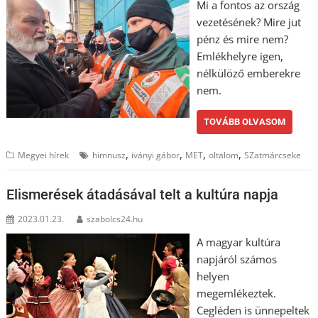
Mi a fontos az ország
vezetésének? Mire jut
pénz és mire nem?
Emlékhelyre igen,
nélkülöző emberekre
nem.
TOVÁBB OLVASOM
,
,
,
,
Megyei hírek
himnusz
iványi gábor
MET
oltalom
SZatmárcseke
Elismerések átadásával telt a kultúra napja
2023.01.23.
szabolcs24.hu
A magyar kultúra
napjáról számos
helyen
megemlékeztek.
Cegléden is ünnepeltek