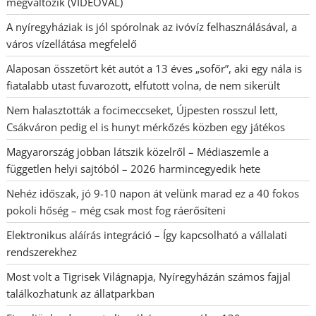
megváltozik (VIDEÓVAL)
A nyíregyháziak is jól spórolnak az ivóvíz felhasználásával, a
város vízellátása megfelelő
Alaposan összetört két autót a 13 éves „sofőr”, aki egy nála is
fiatalabb utast fuvarozott, elfutott volna, de nem sikerült
Nem halasztották a focimeccseket, Újpesten rosszul lett,
Csákváron pedig el is hunyt mérkőzés közben egy játékos
Magyarország jobban látszik közelről – Médiaszemle a
független helyi sajtóból – 2026 harmincegyedik hete
Nehéz időszak, jó 9-10 napon át velünk marad ez a 40 fokos
pokoli hőség – még csak most fog ráerősíteni
Elektronikus aláírás integráció – Így kapcsolható a vállalati
rendszerekhez
Most volt a Tigrisek Világnapja, Nyíregyházán számos fajjal
találkozhatunk az állatparkban