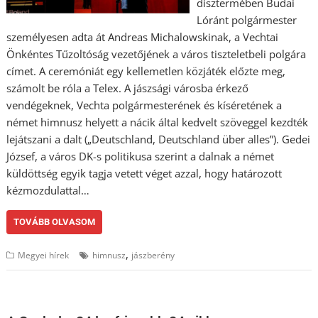
dísztermében Budai
Lóránt polgármester
személyesen adta át Andreas Michalowskinak, a Vechtai
Önkéntes Tűzoltóság vezetőjének a város tiszteletbeli polgára
címet. A ceremóniát egy kellemetlen közjáték előzte meg,
számolt be róla a Telex. A jászsági városba érkező
vendégeknek, Vechta polgármesterének és kíséretének a
német himnusz helyett a nácik által kedvelt szöveggel kezdték
lejátszani a dalt („Deutschland, Deutschland über alles”). Gedei
József, a város DK-s politikusa szerint a dalnak a német
küldöttség egyik tagja vetett véget azzal, hogy határozott
kézmozdulattal…
TOVÁBB OLVASOM
,
Megyei hírek
himnusz
jászberény