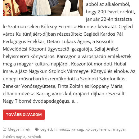
abból az alkalomból,
hogy 200 évvel ezelőtt,
január 22-én tisztázta
le Szatmárcsekén Kölcsey Ferenc a Himnusz kéziratát. Cegléd
város Kultúrájáért-díjban részesültek: Ceglédi Kardos Pál
Pedagógus Énekkar, Détári-Lukács Ágnes, a Kossuth
Művelődési Központ ügyvezető igazgatója, Szilaj Anikó
helyismereti könyvtáros. Karcagon a városházán emlékeztek
meg a magyar kultúra napjáról. Köszöntőt mondott Hubai
Imre, a Jász-Nagykun-Szolnok Vármegyei Közgyűlés elnöke. Az
ünnepi műsorban közreműködött a Szolnoki Szimfonikus
Zenekar Vonósegyüttese, Finta Zoltán és Koppány Mária
előadóművész. Karcag város kultúrájáért díjban részesült:
Nagy Tiborné óvodapedagógus, a…
TOVÁBB OLVASOM
,
,
,
,
Megyei hírek
cegléd
himnusz
karcag
kölcsey ferenc
magyar
,
kultúra napja
szolnok