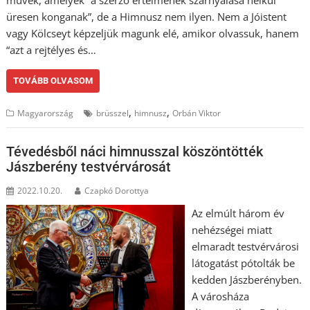
művek, amelyek “a szerző értelmének szárnyalása nélkül
üresen konganak”, de a Himnusz nem ilyen. Nem a Jóistent
vagy Kölcseyt képzeljük magunk elé, amikor olvassuk, hanem
“azt a rejtélyes és…
TOVÁBB OLVASOM
,
,
Magyarország
brüsszel
himnusz
Orbán Viktor
Tévedésből náci himnusszal köszöntötték
Jászberény testvérvárosát
2022.10.20.
Czapkó Dorottya
Az elmúlt három év
nehézségei miatt
elmaradt testvérvárosi
látogatást pótolták be
kedden Jászberényben.
A városháza