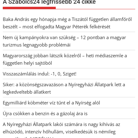
A Szabolcs24 legfrissebb 24 cikke
Baka András egy hónapja még a Tiszától független államfőről
beszélt – most elfogadta Magyar Péterék felkérését
Nem új kampányokra van szükség – 12 pontban a magyar
turizmus legnagyobb problémái
Magyarország jobban látszik közelről – heti médiaszemle a
független helyi sajtóból
Visszaszámlálás indul: -1, 0, Sziget!
Siker: a közönségszavazáson a Nyíregyházi Állatpark lett a
legkedveltebb állatkert
Egymilliárd köbméter víz tűnt el a Nyírség alól
Újra csökken a benzin és a gázolaj ára is
A Nyíregyházi Állatpark lakói számára is nagy kihívás az
elhúzódó, intenzív hőhullám, viselkedésük is némileg