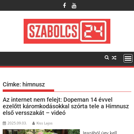
Skip
to
content
Címke:
himnusz
Az internet nem felejt: Dopeman 14 évvel
ezelőtt káromkodásokkal szórta tele a Himnusz
első versszakát – videó
2025.09.03.
Kiss Lajos
Igazából úgy kell