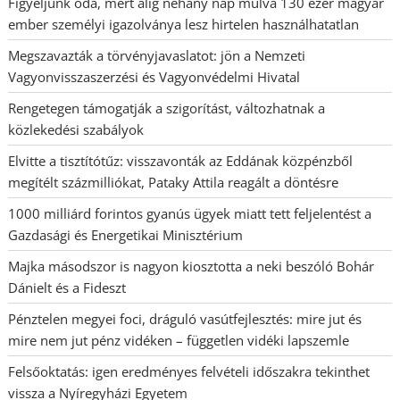
Figyeljünk oda, mert alig néhány nap múlva 130 ezer magyar
ember személyi igazolványa lesz hirtelen használhatatlan
Megszavazták a törvényjavaslatot: jön a Nemzeti
Vagyonvisszaszerzési és Vagyonvédelmi Hivatal
Rengetegen támogatják a szigorítást, változhatnak a
közlekedési szabályok
Elvitte a tisztítótűz: visszavonták az Eddának közpénzből
megítélt százmilliókat, Pataky Attila reagált a döntésre
1000 milliárd forintos gyanús ügyek miatt tett feljelentést a
Gazdasági és Energetikai Minisztérium
Majka másodszor is nagyon kiosztotta a neki beszóló Bohár
Dánielt és a Fideszt
Pénztelen megyei foci, dráguló vasútfejlesztés: mire jut és
mire nem jut pénz vidéken – független vidéki lapszemle
Felsőoktatás: igen eredményes felvételi időszakra tekinthet
vissza a Nyíregyházi Egyetem