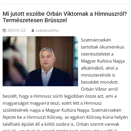
Mi jutott eszébe Orbán Viktornak a Himnuszról?
Természetesen Brüsszel
2023.01.22.
szabolcs24.hu
Szatmárcsekén
tartottak ökumenikus
istentiszteletet a
Magyar Kultúra Napja
alkalmából, ahol a
miniszterelnök is
beszédet mondott.
Orbán Viktor arról
beszélt, hogy a Himnusz sűríti legjobban össze azt, ami a
magyarságot magyarrá teszi, ezért lett a Himnusz
születésének napja a Magyar Kultúra Napja. Szatmárcsekén
fejezte be a Himnuszt Kölcsey, az egykori Kölcsey-kúria helyén
található épület áll a költő szobra is. Orbán szerint vannak