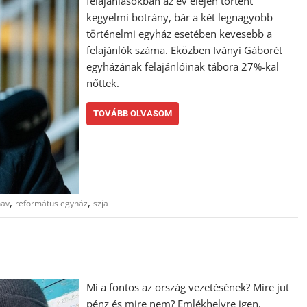
felajánlásokban az év elején történt
kegyelmi botrány, bár a két legnagyobb
történelmi egyház esetében kevesebb a
felajánlók száma. Eközben Iványi Gáborét
egyházának felajánlóinak tábora 27%-kal
nőttek.
TOVÁBB OLVASOM
,
,
nav
református egyház
szja
Mi a fontos az ország vezetésének? Mire jut
pénz és mire nem? Emlékhelyre igen,