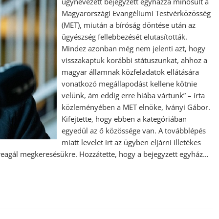
úgynevezett bejegyzett egyházzá minősült a
Magyarországi Evangéliumi Testvérközösség
(MET), miután a bíróság döntése után az
ügyészség fellebbezését elutasították.
Mindez azonban még nem jelenti azt, hogy
visszakaptuk korábbi státuszunkat, ahhoz a
magyar államnak közfeladatok ellátására
vonatkozó megállapodást kellene kötnie
velünk, ám eddig erre hiába vártunk” – írta
közleményében a MET elnöke, Iványi Gábor.
Kifejtette, hogy ebben a kategóriában
egyedül az ő közössége van. A továbblépés
miatt levelet írt az ügyben eljárni illetékes
agál megkeresésükre. Hozzátette, hogy a bejegyzett egyház…