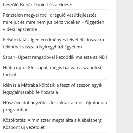
beszóló Bohár Dánielt és a Fideszt
Pénztelen megyei foci, dráguló vasútfejlesztés:
mire jut és mire nem jut pénz vidéken – független
vidéki lapszemle
Felsőoktatás: igen eredményes felvételi időszakra
tekinthet vissza a Nyíregyházi Egyetem
Szpari–Újpest rangadóval kezdődik ma este az NB I
Hiába rajtol 86 csapat, mégis baj van a szabolcsi
focival
Idén is a Mátrába költözik a fesztiválszezon egyik
legizgalmasabb felhozatala
Húsz éve dohányzók is leszoktak a most újrainduló
programban
Közoktatás: A miniszter megtalálta a Klebelsberg
Központ új vezetőjét