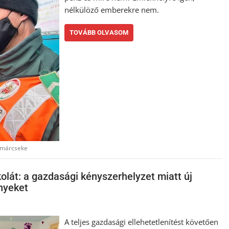
nélkülöző emberekre nem.
TOVÁBB OLVASOM
tmárcseke
lát: a gazdasági kényszerhelyzet miatt új
nyeket
A teljes gazdasági ellehetetlenítést követően