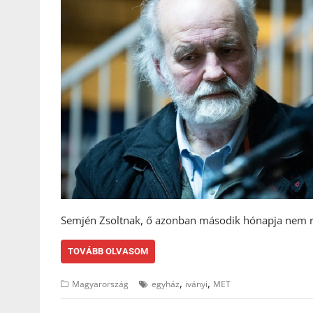
Semjén Zsoltnak, ő azonban második hónapja nem re
TOVÁBB OLVASOM
,
,
Magyarország
egyház
iványi
MET