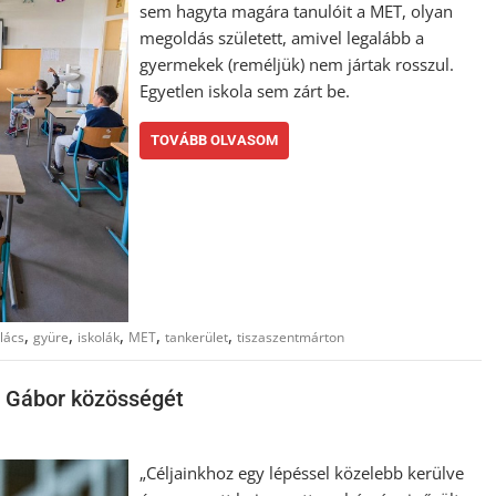
sem hagyta magára tanulóit a MET, olyan
megoldás született, amivel legalább a
gyermekek (reméljük) nem jártak rosszul.
Egyetlen iskola sem zárt be.
TOVÁBB OLVASOM
,
,
,
,
,
lács
gyüre
iskolák
MET
tankerület
tiszaszentmárton
i Gábor közösségét
„Céljainkhoz egy lépéssel közelebb kerülve