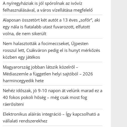
A nyíregyháziak is jól spórolnak az ivóvíz
felhasználásával, a város vízellátása megfelelő
Alaposan összetört két autót a 13 éves „sofőr”, aki
egy nála is fiatalabb utast fuvarozott, elfutott
volna, de nem sikerült
Nem halasztották a focimeccseket, Újpesten
rosszul lett, Csákváron pedig el is hunyt mérkőzés
közben egy játékos
Magyarország jobban látszik közelről –
Médiaszemle a független helyi sajtóból – 2026
harmincegyedik hete
Nehéz időszak, jó 9-10 napon át velünk marad ez a
40 fokos pokoli hőség – még csak most fog
ráerősíteni
Elektronikus aláírás integráció – Így kapcsolható a
vállalati rendszerekhez