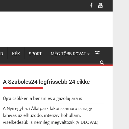
úzódó, intenzív hőhullám, viselkedésük is némileg megváltozik (VI
LD
KÉK
SPORT
MÉG TÖBB ROVAT
A Szabolcs24 legfrissebb 24 cikke
Újra csökken a benzin és a gázolaj ára is
A Nyíregyházi Állatpark lakói számára is nagy
kihívás az elhúzódó, intenzív hőhullám,
viselkedésük is némileg megváltozik (VIDEÓVAL)