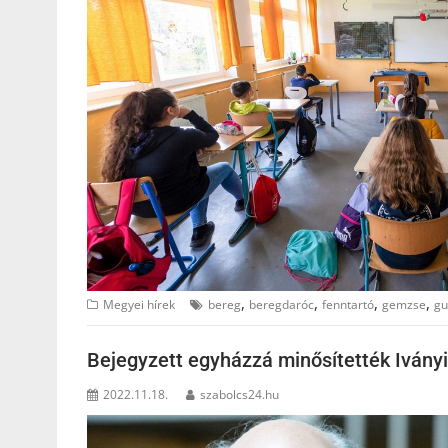
,
,
,
,
Megyei hírek
bereg
beregdaróc
fenntartó
gemzse
gu
Bejegyzett egyházzá minősítették Ivány
2022.11.18.
szabolcs24.hu