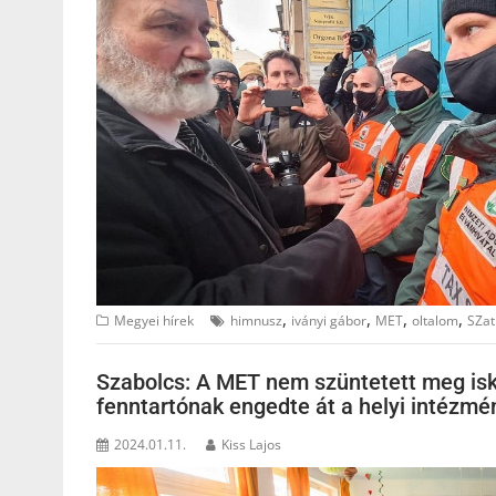
,
,
,
,
Megyei hírek
himnusz
iványi gábor
MET
oltalom
SZa
Szabolcs: A MET nem szüntetett meg isko
fenntartónak engedte át a helyi intézmé
2024.01.11.
Kiss Lajos