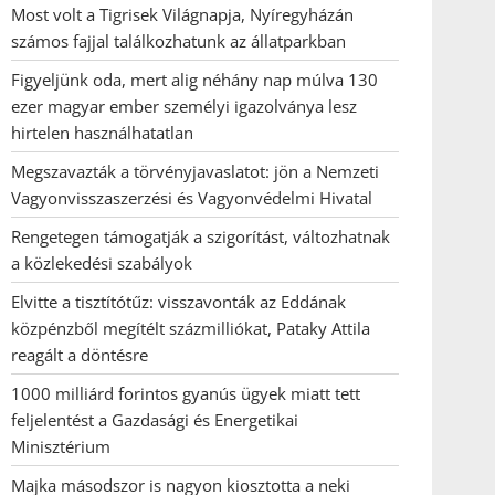
Most volt a Tigrisek Világnapja, Nyíregyházán
számos fajjal találkozhatunk az állatparkban
Figyeljünk oda, mert alig néhány nap múlva 130
ezer magyar ember személyi igazolványa lesz
hirtelen használhatatlan
Megszavazták a törvényjavaslatot: jön a Nemzeti
Vagyonvisszaszerzési és Vagyonvédelmi Hivatal
Rengetegen támogatják a szigorítást, változhatnak
a közlekedési szabályok
Elvitte a tisztítótűz: visszavonták az Eddának
közpénzből megítélt százmilliókat, Pataky Attila
reagált a döntésre
1000 milliárd forintos gyanús ügyek miatt tett
feljelentést a Gazdasági és Energetikai
Minisztérium
Majka másodszor is nagyon kiosztotta a neki