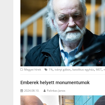
,
,
,
,
Megyei hírek
1%
iványi gábor
katolikus egyház
MET
Emberek helyett monumentumok
2024.08.10.
Palinkas Janos