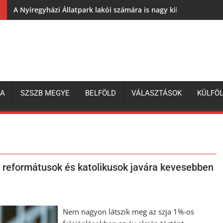
A Nyíregyházi Állatpark lakói számára is nagy kihívás az elh
ZA
SZSZB MEGYE
BELFÖLD
VÁLASZTÁSOK
KÜLFÖ
a reformátusok és katolikusok javára kevesebben
Nem nagyon látszik meg az szja 1%-os