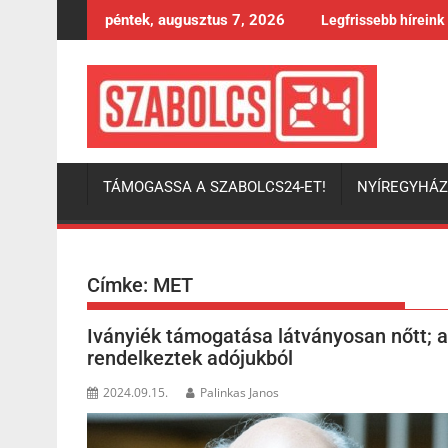
Skip
péntek, augusztus 7, 2026
Legfrissebb híreink
to
content
TÁMOGASSA A SZABOLCS24-ET!
NYÍREGYHÁ
Címke:
MET
Iványiék támogatása látványosan nőtt; 
rendelkeztek adójukból
2024.09.15.
Palinkas Janos