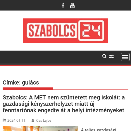
Skip
to
content
Címke:
gulács
Szabolcs: A MET nem szüntetett meg iskolát: a
gazdasági kényszerhelyzet miatt új
fenntartónak engedte át a helyi intézményeket
2024.01.11.
Kiss Lajos
A teljes gazdasági