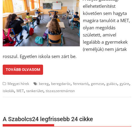
ellehetetlenítést
követően sem hagyta
magára tanulóit a MET,
olyan megoldás
született, amivel
legalább a gyermekek
(reméljük) nem jártak
rosszul. Egyetlen iskola sem zárt be.
TOVÁBB OLVASOM
,
,
,
,
,
,
Megyei hírek
bereg
beregdaróc
fenntartó
gemzse
gulács
gyüre
,
,
,
iskolák
MET
tankerület
tiszaszentmárton
A Szabolcs24 legfrissebb 24 cikke