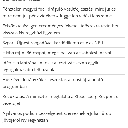
Pénztelen megyei foci, dráguló vasútfejlesztés: mire jut és
mire nem jut pénz vidéken – független vidéki lapszemle
Felsőoktatás: igen eredményes felvételi időszakra tekinthet
vissza a Nyíregyházi Egyetem
Szpari–Újpest rangadóval kezdődik ma este az NB I
Hiába rajtol 86 csapat, mégis baj van a szabolcsi focival
Idén is a Mátrába költözik a fesztiválszezon egyik
legizgalmasabb felhozatala
Húsz éve dohányzók is leszoktak a most újrainduló
programban
Közoktatás: A miniszter megtalálta a Klebelsberg Központ új
vezetőjét
Nyilvános pódiumbeszélgetést szerveznek a Júlia Fürdő
jövőjéről Nyíregyházán