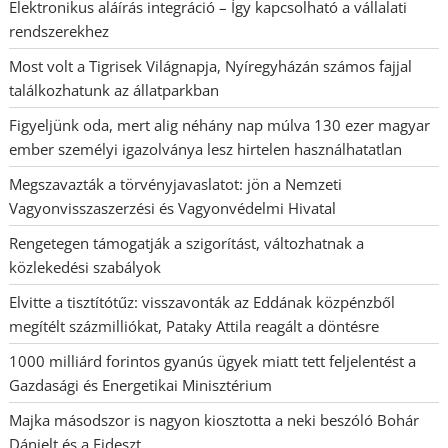
Elektronikus aláírás integráció – Így kapcsolható a vállalati
rendszerekhez
Most volt a Tigrisek Világnapja, Nyíregyházán számos fajjal
találkozhatunk az állatparkban
Figyeljünk oda, mert alig néhány nap múlva 130 ezer magyar
ember személyi igazolványa lesz hirtelen használhatatlan
Megszavazták a törvényjavaslatot: jön a Nemzeti
Vagyonvisszaszerzési és Vagyonvédelmi Hivatal
Rengetegen támogatják a szigorítást, változhatnak a
közlekedési szabályok
Elvitte a tisztítótűz: visszavonták az Eddának közpénzből
megítélt százmilliókat, Pataky Attila reagált a döntésre
1000 milliárd forintos gyanús ügyek miatt tett feljelentést a
Gazdasági és Energetikai Minisztérium
Majka másodszor is nagyon kiosztotta a neki beszóló Bohár
Dánielt és a Fideszt