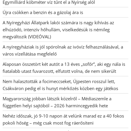
Egymilliárd köbméter víz tűnt el a Nyírség alól
Újra csökken a benzin és a gázolaj ára is
A Nyíregyházi Állatpark lakói számára is nagy kihívás az
elhúzódó, intenzív hőhullám, viselkedésük is némileg
megváltozik (VIDEÓVAL)
A nyíregyháziak is jól spórolnak az ivóvíz felhasználásával, a
város vízellátása megfelelő
Alaposan összetört két autót a 13 éves „sofőr”, aki egy nála is
fiatalabb utast fuvarozott, elfutott volna, de nem sikerült
Nem halasztották a focimeccseket, Újpesten rosszul lett,
Csákváron pedig el is hunyt mérkőzés közben egy játékos
Magyarország jobban látszik közelről – Médiaszemle a
független helyi sajtóból – 2026 harmincegyedik hete
Nehéz időszak, jó 9-10 napon át velünk marad ez a 40 fokos
pokoli hőség – még csak most fog ráerősíteni