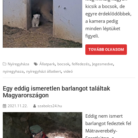
kicsik a bocsok, de
egyre érdeklődőbbek,
a kamera pedig
minden léptüket
figyeli.
TOVÁBB OLVASOM
,
,
,
,
Nyíregyháza
Állatpark
bocsok
felfedezés
Jegesmedve
,
,
nyiregyhaza
nyíregyházi állatkert
videó
Egy eddig ismeretlen barlangot találtak
Magyarországon
2021.11.22.
szabolcs24.hu
Eddig nem ismert
barlangot fedeztek fel
Mátraverebély-
Szentkúton, a