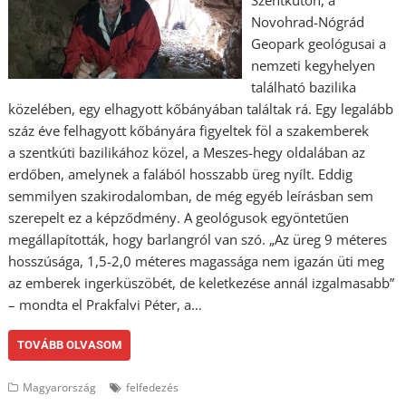
Novohrad-Nógrád
Geopark geológusai a
nemzeti kegyhelyen
található bazilika
közelében, egy elhagyott kőbányában találtak rá. Egy legalább
száz éve felhagyott kőbányára figyeltek föl a szakemberek
a szentkúti bazilikához közel, a Meszes-hegy oldalában az
erdőben, amelynek a falából hosszabb üreg nyílt. Eddig
semmilyen szakirodalomban, de még egyéb leírásban sem
szerepelt ez a képződmény. A geológusok egyöntetűen
megállapították, hogy barlangról van szó. „Az üreg 9 méteres
hosszúsága, 1,5-2,0 méteres magassága nem igazán üti meg
az emberek ingerküszöbét, de keletkezése annál izgalmasabb”
– mondta el Prakfalvi Péter, a…
TOVÁBB OLVASOM
Magyarország
felfedezés