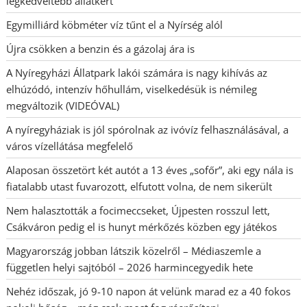
legkedveltebb állatkert
Egymilliárd köbméter víz tűnt el a Nyírség alól
Újra csökken a benzin és a gázolaj ára is
A Nyíregyházi Állatpark lakói számára is nagy kihívás az
elhúzódó, intenzív hőhullám, viselkedésük is némileg
megváltozik (VIDEÓVAL)
A nyíregyháziak is jól spórolnak az ivóvíz felhasználásával, a
város vízellátása megfelelő
Alaposan összetört két autót a 13 éves „sofőr”, aki egy nála is
fiatalabb utast fuvarozott, elfutott volna, de nem sikerült
Nem halasztották a focimeccseket, Újpesten rosszul lett,
Csákváron pedig el is hunyt mérkőzés közben egy játékos
Magyarország jobban látszik közelről – Médiaszemle a
független helyi sajtóból – 2026 harmincegyedik hete
Nehéz időszak, jó 9-10 napon át velünk marad ez a 40 fokos