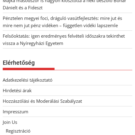
Majka másodszor is nagyon kiosztotta a neki beszóló Bohár
Dánielt és a Fideszt
Pénztelen megyei foci, dráguló vasútfejlesztés: mire jut és
mire nem jut pénz vidéken – független vidéki lapszemle
Felsőoktatás: igen eredményes felvételi időszakra tekinthet
vissza a Nyíregyházi Egyetem
Elérhetőség
Adatkezelési tájékoztató
Hirdetési árak
Hozzászólási és Moderálási Szabályzat
Impresszum
Join Us
Regisztráció