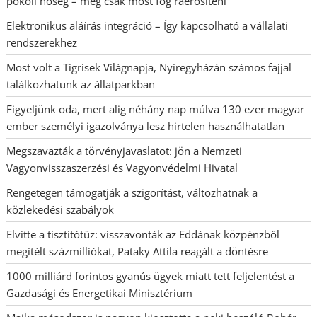
pokoli hőség – még csak most fog ráerősíteni
Elektronikus aláírás integráció – Így kapcsolható a vállalati
rendszerekhez
Most volt a Tigrisek Világnapja, Nyíregyházán számos fajjal
találkozhatunk az állatparkban
Figyeljünk oda, mert alig néhány nap múlva 130 ezer magyar
ember személyi igazolványa lesz hirtelen használhatatlan
Megszavazták a törvényjavaslatot: jön a Nemzeti
Vagyonvisszaszerzési és Vagyonvédelmi Hivatal
Rengetegen támogatják a szigorítást, változhatnak a
közlekedési szabályok
Elvitte a tisztítótűz: visszavonták az Eddának közpénzből
megítélt százmilliókat, Pataky Attila reagált a döntésre
1000 milliárd forintos gyanús ügyek miatt tett feljelentést a
Gazdasági és Energetikai Minisztérium