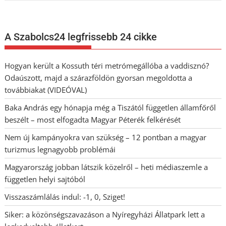
A Szabolcs24 legfrissebb 24 cikke
Hogyan került a Kossuth téri metrómegállóba a vaddisznó?
Odaúszott, majd a szárazföldön gyorsan megoldotta a
továbbiakat (VIDEÓVAL)
Baka András egy hónapja még a Tiszától független államfőről
beszélt – most elfogadta Magyar Péterék felkérését
Nem új kampányokra van szükség – 12 pontban a magyar
turizmus legnagyobb problémái
Magyarország jobban látszik közelről – heti médiaszemle a
független helyi sajtóból
Visszaszámlálás indul: -1, 0, Sziget!
Siker: a közönségszavazáson a Nyíregyházi Állatpark lett a