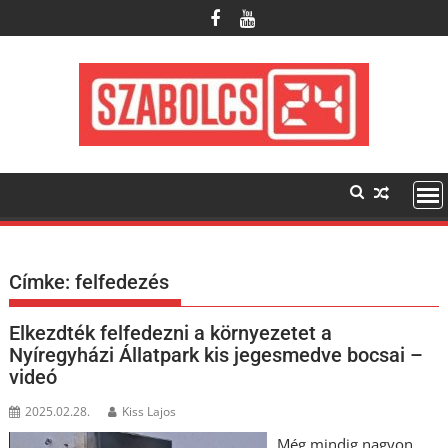
Skip
to
content
Címke:
felfedezés
Elkezdték felfedezni a környezetet a
Nyíregyházi Állatpark kis jegesmedve bocsai –
videó
2025.02.28.
Kiss Lajos
Még mindig nagyon