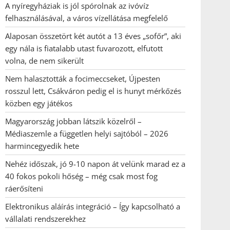
A nyíregyháziak is jól spórolnak az ivóvíz
felhasználásával, a város vízellátása megfelelő
Alaposan összetört két autót a 13 éves „sofőr”, aki
egy nála is fiatalabb utast fuvarozott, elfutott
volna, de nem sikerült
Nem halasztották a focimeccseket, Újpesten
rosszul lett, Csákváron pedig el is hunyt mérkőzés
közben egy játékos
Magyarország jobban látszik közelről –
Médiaszemle a független helyi sajtóból – 2026
harmincegyedik hete
Nehéz időszak, jó 9-10 napon át velünk marad ez a
40 fokos pokoli hőség – még csak most fog
ráerősíteni
Elektronikus aláírás integráció – Így kapcsolható a
vállalati rendszerekhez