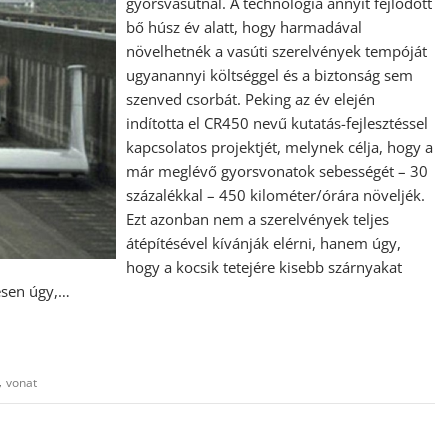
gyorsvasútnál. A technológia annyit fejlődött
bő húsz év alatt, hogy harmadával
növelhetnék a vasúti szerelvények tempóját
ugyanannyi költséggel és a biztonság sem
szenved csorbát. Peking az év elején
indította el CR450 nevű kutatás-fejlesztéssel
kapcsolatos projektjét, melynek célja, hogy a
már meglévő gyorsvonatok sebességét – 30
százalékkal – 450 kilométer/órára növeljék.
Ezt azonban nem a szerelvények teljes
átépítésével kívánják elérni, hanem úgy,
hogy a kocsik tetejére kisebb szárnyakat
jesen úgy,…
,
vonat