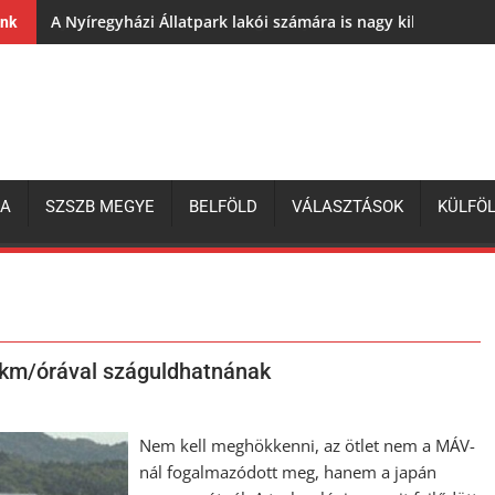
A Nyíregyházi Állatpark lakói számára is nagy kihívás az e
ink
ZA
SZSZB MEGYE
BELFÖLD
VÁLASZTÁSOK
KÜLFÖ
 km/órával száguldhatnának
Nem kell meghökkenni, az ötlet nem a MÁV-
nál fogalmazódott meg, hanem a japán