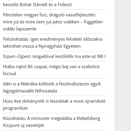
beszóló Bohár Dánielt és a Fideszt
Pénztelen megyei foci, dráguló vasútfejlesztés:
mire jut és mire nem jut pénz vidéken – független
vidéki lapszemle
Felsőoktatás: igen eredményes felvételi időszakra
tekinthet vissza a Nyíregyházi Egyetem
Szpari–Újpest rangadóval kezdődik ma este az NB I
Hiába rajtol 86 csapat, mégis baj van a szabolcsi
focival
Idén is a Mátrába költözik a fesztiválszezon egyik
legizgalmasabb felhozatala
Húsz éve dohányzók is leszoktak a most újrainduló
programban
Közoktatás: A miniszter megtalálta a Klebelsberg
Központ új vezetőjét