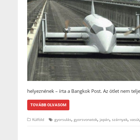
helyeznének – írta a Bangkok Post. Az ötlet nem tel
TOVÁBB OLVASOM
,
,
,
,
Külföld
gyorsulás
gyorsvonatok
japán
szárnyak
vasút