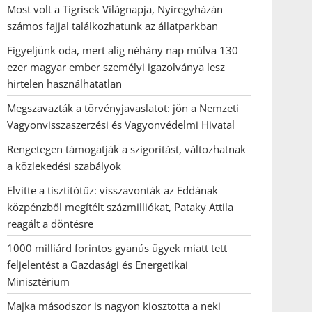
Most volt a Tigrisek Világnapja, Nyíregyházán
számos fajjal találkozhatunk az állatparkban
Figyeljünk oda, mert alig néhány nap múlva 130
ezer magyar ember személyi igazolványa lesz
hirtelen használhatatlan
Megszavazták a törvényjavaslatot: jön a Nemzeti
Vagyonvisszaszerzési és Vagyonvédelmi Hivatal
Rengetegen támogatják a szigorítást, változhatnak
a közlekedési szabályok
Elvitte a tisztítótűz: visszavonták az Eddának
közpénzből megítélt százmilliókat, Pataky Attila
reagált a döntésre
1000 milliárd forintos gyanús ügyek miatt tett
feljelentést a Gazdasági és Energetikai
Minisztérium
Majka másodszor is nagyon kiosztotta a neki