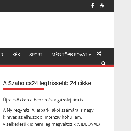
lhúzódó, intenzív hőhullám, viselkedésük is némileg megváltozik 
LD
KÉK
SPORT
MÉG TÖBB ROVAT
A Szabolcs24 legfrissebb 24 cikke
Újra csökken a benzin és a gázolaj ára is
A Nyíregyházi Állatpark lakói számára is nagy
kihívás az elhúzódó, intenzív hőhullám,
viselkedésük is némileg megváltozik (VIDEÓVAL)