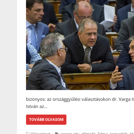
bizonyos: az országgyűlési választásokon dr. Varga I
István az…
TOVÁBB OLVASOM
,
,
,
,
Választások
azonos név
ellenzék
fidesz
kamujelölt
ké