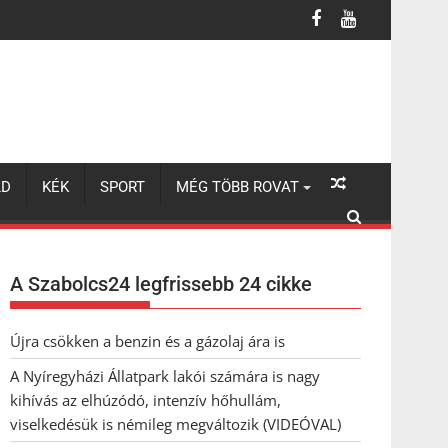
lhúzódó, intenzív hőhullám, viselkedésük is némileg megváltozik 
LD
KÉK
SPORT
MÉG TÖBB ROVAT
A Szabolcs24 legfrissebb 24 cikke
Újra csökken a benzin és a gázolaj ára is
A Nyíregyházi Állatpark lakói számára is nagy
kihívás az elhúzódó, intenzív hőhullám,
viselkedésük is némileg megváltozik (VIDEÓVAL)