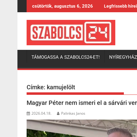
Skip
csütörtök, augusztus 6, 2026
Legfrissebb híre
to
content
TÁMOGASSA A SZABOLCS24-ET!
NYÍREGYHÁ
Címke:
kamujelölt
Magyar Péter nem ismeri el a sárvári ve
2026.04.18.
Palinkas Janos