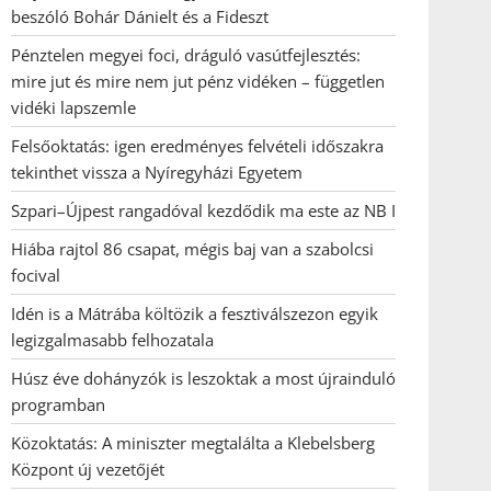
beszóló Bohár Dánielt és a Fideszt
Pénztelen megyei foci, dráguló vasútfejlesztés:
mire jut és mire nem jut pénz vidéken – független
vidéki lapszemle
Felsőoktatás: igen eredményes felvételi időszakra
tekinthet vissza a Nyíregyházi Egyetem
Szpari–Újpest rangadóval kezdődik ma este az NB I
Hiába rajtol 86 csapat, mégis baj van a szabolcsi
focival
Idén is a Mátrába költözik a fesztiválszezon egyik
legizgalmasabb felhozatala
Húsz éve dohányzók is leszoktak a most újrainduló
programban
Közoktatás: A miniszter megtalálta a Klebelsberg
Központ új vezetőjét