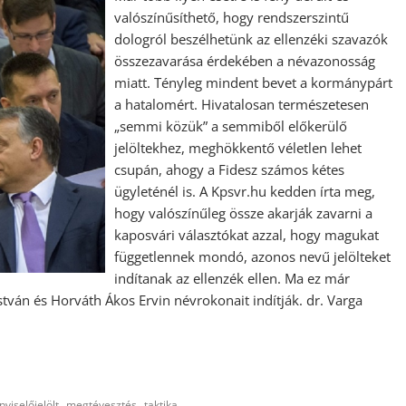
valószínűsíthető, hogy rendszerszintű
dologról beszélhetünk az ellenzéki szavazók
összezavarása érdekében a névazonosság
miatt. Tényleg mindent bevet a kormánypárt
a hatalomért. Hivatalosan természetesen
„semmi közük” a semmiből előkerülő
jelöltekhez, meghökkentő véletlen lehet
csupán, ahogy a Fidesz számos kétes
ügyleténél is. A Kpsvr.hu kedden írta meg,
hogy valószínűleg össze akarják zavarni a
kaposvári választókat azzal, hogy magukat
függetlennek mondó, azonos nevű jelölteket
indítanak az ellenzék ellen. Ma ez már
stván és Horváth Ákos Ervin névrokonait indítják. dr. Varga
,
,
pviselőjelölt
megtévesztés
taktika