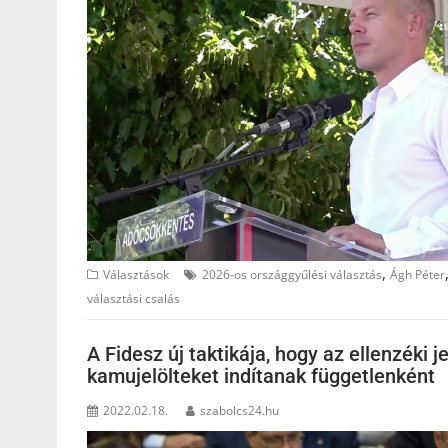
,
Választások
2026-os országgyűlési választás
Ágh Péter
választási csalás
A Fidesz új taktikája, hogy az ellenzéki 
kamujelölteket indítanak függetlenként
2022.02.18.
szabolcs24.hu