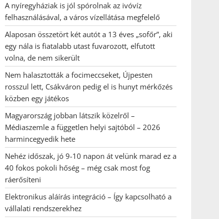
A nyíregyháziak is jól spórolnak az ivóvíz
felhasználásával, a város vízellátása megfelelő
Alaposan összetört két autót a 13 éves „sofőr”, aki
egy nála is fiatalabb utast fuvarozott, elfutott
volna, de nem sikerült
Nem halasztották a focimeccseket, Újpesten
rosszul lett, Csákváron pedig el is hunyt mérkőzés
közben egy játékos
Magyarország jobban látszik közelről –
Médiaszemle a független helyi sajtóból – 2026
harmincegyedik hete
Nehéz időszak, jó 9-10 napon át velünk marad ez a
40 fokos pokoli hőség – még csak most fog
ráerősíteni
Elektronikus aláírás integráció – Így kapcsolható a
vállalati rendszerekhez