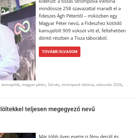
kiderült: a tiszás Strompová Viktória
mindössze 258 szavazattal maradt el a
fideszes Ágh Pétertől – miközben egy
Magyar Péter nevű, a Fideszhez kötődő
kamujelölt 909 voksot vitt el, feltehetően
döntő részben a Tisza táborából.
TOVÁBB OLVASOM
,
,
,
,
,
,
kamujelölt
magyar péter
Sárvár
strompová viktória
választás 2026
jelöltekkel teljesen megegyező nevű
Már több ilyen esetre is fény derült és