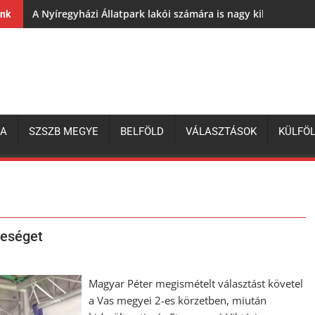
A Nyíregyházi Állatpark lakói számára is nagy kihívás az e
ink
ZA
SZSZB MEGYE
BELFÖLD
VÁLASZTÁSOK
KÜLFÖ
reséget
Magyar Péter megismételt választást követel
a Vas megyei 2-es körzetben, miután