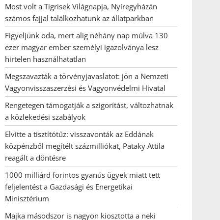
Most volt a Tigrisek Világnapja, Nyíregyházán
számos fajjal találkozhatunk az állatparkban
Figyeljünk oda, mert alig néhány nap múlva 130
ezer magyar ember személyi igazolványa lesz
hirtelen használhatatlan
Megszavazták a törvényjavaslatot: jön a Nemzeti
Vagyonvisszaszerzési és Vagyonvédelmi Hivatal
Rengetegen támogatják a szigorítást, változhatnak
a közlekedési szabályok
Elvitte a tisztítótűz: visszavonták az Eddának
közpénzből megítélt százmilliókat, Pataky Attila
reagált a döntésre
1000 milliárd forintos gyanús ügyek miatt tett
feljelentést a Gazdasági és Energetikai
Minisztérium
Majka másodszor is nagyon kiosztotta a neki