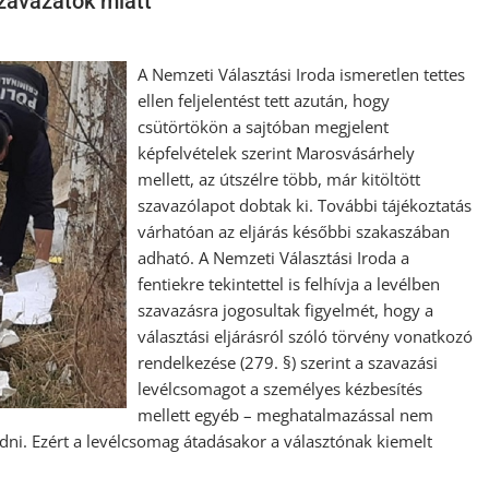
szavazatok miatt
A Nemzeti Választási Iroda ismeretlen tettes
ellen feljelentést tett azután, hogy
csütörtökön a sajtóban megjelent
képfelvételek szerint Marosvásárhely
mellett, az útszélre több, már kitöltött
szavazólapot dobtak ki. További tájékoztatás
várhatóan az eljárás későbbi szakaszában
adható. A Nemzeti Választási Iroda a
fentiekre tekintettel is felhívja a levélben
szavazásra jogosultak figyelmét, hogy a
választási eljárásról szóló törvény vonatkozó
rendelkezése (279. §) szerint a szavazási
levélcsomagot a személyes kézbesítés
mellett egyéb – meghatalmazással nem
 adni. Ezért a levélcsomag átadásakor a választónak kiemelt