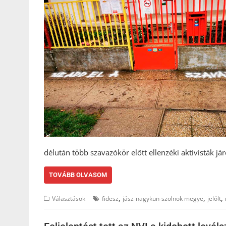
délután több szavazókör előtt ellenzéki aktivisták jár
TOVÁBB OLVASOM
,
,
,
Választások
fidesz
jász-nagykun-szolnok megye
jelölt