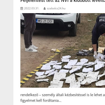
Feljelentést tett az NVI a kidobott levél
2022.03.31.
szabolcs24.hu
rendelkező – személy általi kézbesítéssel is le lehet
figyelmet kell fordítania…