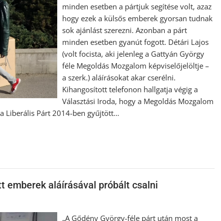
minden esetben a pártjuk segítése volt, azaz
hogy ezek a külsős emberek gyorsan tudnak
sok ajánlást szerezni. Azonban a párt
minden esetben gyanút fogott. Détári Lajos
(volt focista, aki jelenleg a Gattyán György
féle Megoldás Mozgalom képviselőjelöltje –
a szerk.) aláírásokat akar cserélni.
Kihangosított telefonon hallgatja végig a
Választási Iroda, hogy a Megoldás Mozgalom
 a Liberális Párt 2014-ben gyűjtött…
tt emberek aláírásával próbált csalni
„A Gődény György-féle párt után most a