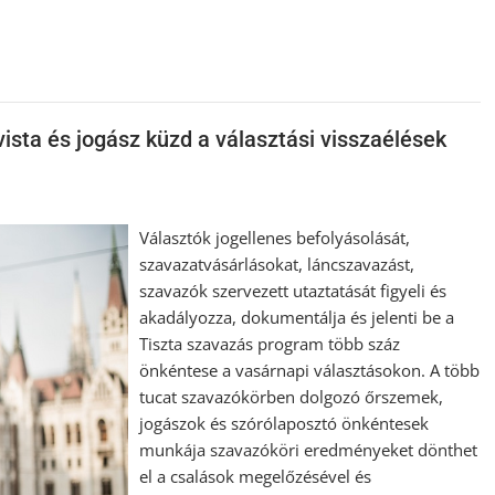
vista és jogász küzd a választási visszaélések
Választók jogellenes befolyásolását,
szavazatvásárlásokat, láncszavazást,
szavazók szervezett utaztatását figyeli és
akadályozza, dokumentálja és jelenti be a
Tiszta szavazás program több száz
önkéntese a vasárnapi választásokon. A több
tucat szavazókörben dolgozó őrszemek,
jogászok és szórólaposztó önkéntesek
munkája szavazóköri eredményeket dönthet
el a csalások megelőzésével és