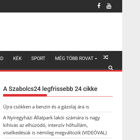
úzódó, intenzív hőhullám, viselkedésük is némileg megváltozik (VI
LD
KÉK
SPORT
MÉG TÖBB ROVAT
A Szabolcs24 legfrissebb 24 cikke
Újra csökken a benzin és a gázolaj ára is
A Nyíregyházi Állatpark lakói számára is nagy
kihívás az elhúzódó, intenzív hőhullám,
viselkedésük is némileg megváltozik (VIDEÓVAL)