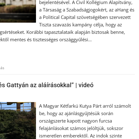
bejelentésével. A Civil Kollégium Alapítvány,
a Társaság a Szabadságjogokért, az aHang és
a Political Capital szövetségében szervezett
Tiszta szavazás kampány célja, hogy az
gsértéseket. Korábbi tapasztalataik alapján biztosak benne,
sektől mentes és tisztességes országgyűlési…
lás
és Gattyán az aláírásokkal” | videó
A Magyar Kétfarkú Kutya Párt arról számolt
be, hogy az ajánlásgyűjtésük során
országszerte kapott nagyon furcsa
felajánlásokat számos jelöltjük, sokszor
ismeretlen emberektől. Az indok szinte