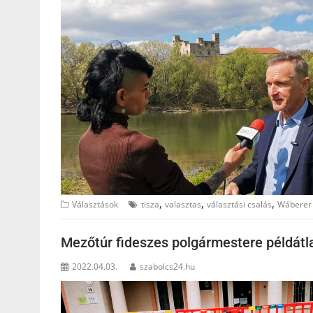
,
,
,
Választások
tisza
valasztas
választási csalás
Wáberer
Mezőtúr fideszes polgármestere példátla
2022.04.03.
szabolcs24.hu