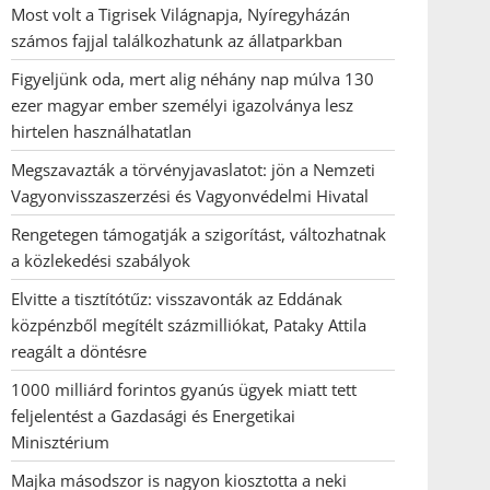
Most volt a Tigrisek Világnapja, Nyíregyházán
számos fajjal találkozhatunk az állatparkban
Figyeljünk oda, mert alig néhány nap múlva 130
ezer magyar ember személyi igazolványa lesz
hirtelen használhatatlan
Megszavazták a törvényjavaslatot: jön a Nemzeti
Vagyonvisszaszerzési és Vagyonvédelmi Hivatal
Rengetegen támogatják a szigorítást, változhatnak
a közlekedési szabályok
Elvitte a tisztítótűz: visszavonták az Eddának
közpénzből megítélt százmilliókat, Pataky Attila
reagált a döntésre
1000 milliárd forintos gyanús ügyek miatt tett
feljelentést a Gazdasági és Energetikai
Minisztérium
Majka másodszor is nagyon kiosztotta a neki