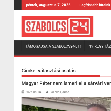
Skip
péntek, augusztus 7, 2026
Legfrissebb híreink
to
content
TÁMOGASSA A SZABOLCS24-ET!
NYÍREGYHÁ
Címke:
választási csalás
Magyar Péter nem ismeri el a sárvári ve
2026.04.18.
Palinkas Janos