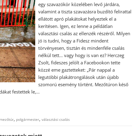
egy szavazókör közelében levő járdára,
valamint a tiszta szavazásra buzdító felirattal
ellátott apró plakátokat helyeztek el a
kerítésen. Igen, ez lenne a példátlan
választási csalás az ellenzék részéről. Milyen
jó is tudni, hogy a Fidesz mindent
törvényesen, tisztán és mindenféle csalás
nélkül tett… vagy hogy is van ez? Herczeg
Zsolt, fideszes jelölt a Facebookon tette
közzé eme gaztetteket: „Pár nappal a
legutóbbi plakátrongálások után újabb
szomorú esemény történt. Mezőtúron késő
dákat festettek le,…
,
,
mezőtúr
polgármester
választási csalás