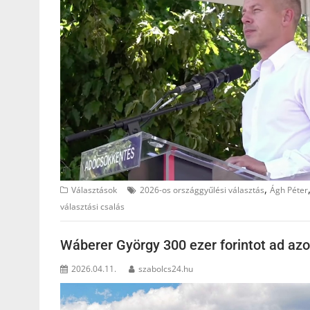
,
Választások
2026-os országgyűlési választás
Ágh Péter
választási csalás
Wáberer György 300 ezer forintot ad azok
2026.04.11.
szabolcs24.hu