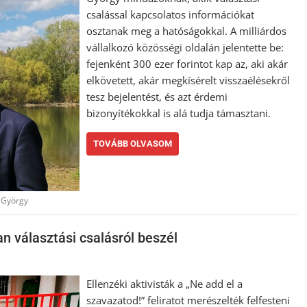
csalással kapcsolatos információkat
osztanak meg a hatóságokkal. A milliárdos
vállalkozó közösségi oldalán jelentette be:
fejenként 300 ezer forintot kap az, aki akár
elkövetett, akár megkísérelt visszaélésekről
tesz bejelentést, és azt érdemi
bizonyítékokkal is alá tudja támasztani.
TOVÁBB OLVASOM
 György
n választási csalásról beszél
Ellenzéki aktivisták a „Ne add el a
szavazatod!” feliratot merészelték felfesteni