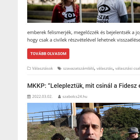
emberek felismerjék, megelőzzék és bejelentsék a jo
hogy csak a civilek részvételével lehetnek visszaélé
TOVÁBB OLVASOM
,
,
Választások
szavazatszámláló
választás
választási csa
MKKP: “Lelepleztük, mit csinál a Fidesz 
2022.03.02.
szabolcs24.hu