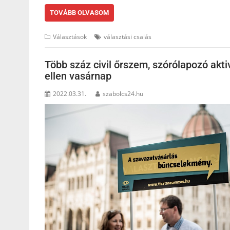
TOVÁBB OLVASOM
Választások
választási csalás
Több száz civil őrszem, szórólapozó akti
ellen vasárnap
2022.03.31.
szabolcs24.hu