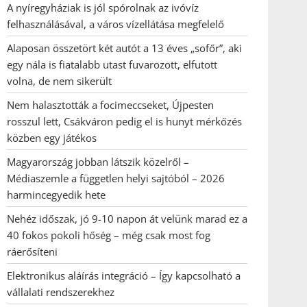
A nyíregyháziak is jól spórolnak az ivóvíz
felhasználásával, a város vízellátása megfelelő
Alaposan összetört két autót a 13 éves „sofőr”, aki
egy nála is fiatalabb utast fuvarozott, elfutott
volna, de nem sikerült
Nem halasztották a focimeccseket, Újpesten
rosszul lett, Csákváron pedig el is hunyt mérkőzés
közben egy játékos
Magyarország jobban látszik közelről –
Médiaszemle a független helyi sajtóból – 2026
harmincegyedik hete
Nehéz időszak, jó 9-10 napon át velünk marad ez a
40 fokos pokoli hőség – még csak most fog
ráerősíteni
Elektronikus aláírás integráció – Így kapcsolható a
vállalati rendszerekhez