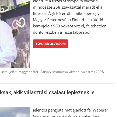
kiderült: a tiszás Strompová Viktória
mindössze 258 szavazattal maradt el a
fideszes Ágh Pétertől – miközben egy
Magyar Péter nevű, a Fideszhez kötődő
kamujelölt 909 voksot vitt el, feltehetően
döntő részben a Tisza táborából.
TOVÁBB OLVASOM
,
,
,
,
,
,
kamujelölt
magyar péter
Sárvár
strompová viktória
választás 2026
nak, akik választási csalást lepleznek le
Jelentős pénzjutalmat ajánlott fel Wáberer
György mindazoknak, akik választási