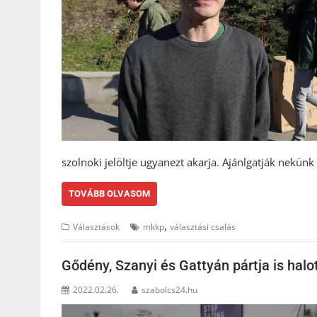
szolnoki jelöltje ugyanezt akarja. Ajánlgatják nekünk
TOVÁBB OLVASOM
,
Választások
mkkp
választási csalás
Gődény, Szanyi és Gattyán pártja is halo
2022.02.26.
szabolcs24.hu