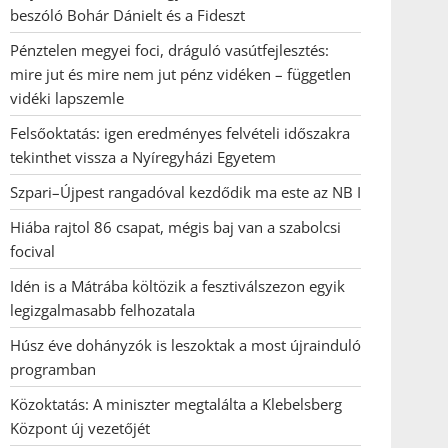
beszóló Bohár Dánielt és a Fideszt
Pénztelen megyei foci, dráguló vasútfejlesztés:
mire jut és mire nem jut pénz vidéken – független
vidéki lapszemle
Felsőoktatás: igen eredményes felvételi időszakra
tekinthet vissza a Nyíregyházi Egyetem
Szpari–Újpest rangadóval kezdődik ma este az NB I
Hiába rajtol 86 csapat, mégis baj van a szabolcsi
focival
Idén is a Mátrába költözik a fesztiválszezon egyik
legizgalmasabb felhozatala
Húsz éve dohányzók is leszoktak a most újrainduló
programban
Közoktatás: A miniszter megtalálta a Klebelsberg
Központ új vezetőjét