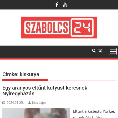
Skip
to
content
Címke:
kiskutya
Egy aranyos eltűnt kutyust keresnek
Nyíregyházán
2024.01.25.
Kiss Lajos
Eltűnt a kistestű Yorkie,
napok óta hiába