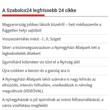
A Szabolcs24 legfrissebb 24 cikke
Magyarország jobban látszik közelről – heti médiaszemle a
független helyi sajtóból
Visszaszámlálás indul: -1, 0, Sziget!
Siker: a közönségszavazáson a Nyíregyházi Állatpark lett a
legkedveltebb állatkert
Egymilliárd köbméter víz tűnt el a Nyírség alól
Újra csökken a benzin és a gázolaj ára is
A Nyíregyházi Állatpark lakói számára is nagy kihívás az
elhúzódó, intenzív hőhullám, viselkedésük is némileg
megváltozik (VIDEÓVAL)
A nyíregyháziak is jól spórolnak az ivóvíz felhasználásával, a
város vízellátása megfelelő