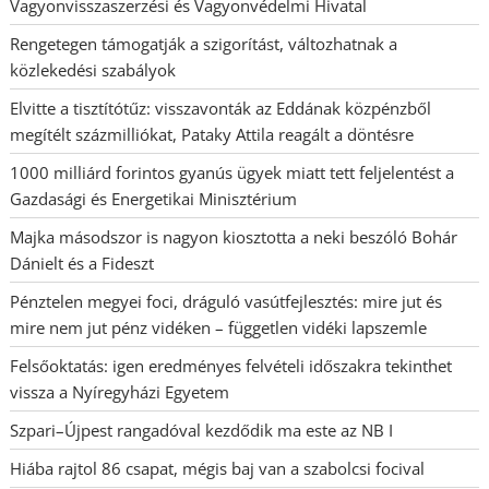
Vagyonvisszaszerzési és Vagyonvédelmi Hivatal
Rengetegen támogatják a szigorítást, változhatnak a
közlekedési szabályok
Elvitte a tisztítótűz: visszavonták az Eddának közpénzből
megítélt százmilliókat, Pataky Attila reagált a döntésre
1000 milliárd forintos gyanús ügyek miatt tett feljelentést a
Gazdasági és Energetikai Minisztérium
Majka másodszor is nagyon kiosztotta a neki beszóló Bohár
Dánielt és a Fideszt
Pénztelen megyei foci, dráguló vasútfejlesztés: mire jut és
mire nem jut pénz vidéken – független vidéki lapszemle
Felsőoktatás: igen eredményes felvételi időszakra tekinthet
vissza a Nyíregyházi Egyetem
Szpari–Újpest rangadóval kezdődik ma este az NB I
Hiába rajtol 86 csapat, mégis baj van a szabolcsi focival