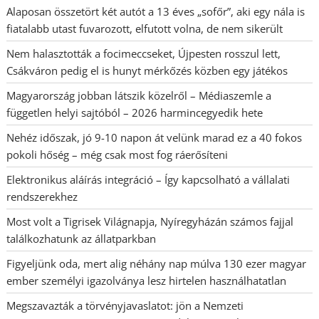
Alaposan összetört két autót a 13 éves „sofőr”, aki egy nála is
fiatalabb utast fuvarozott, elfutott volna, de nem sikerült
Nem halasztották a focimeccseket, Újpesten rosszul lett,
Csákváron pedig el is hunyt mérkőzés közben egy játékos
Magyarország jobban látszik közelről – Médiaszemle a
független helyi sajtóból – 2026 harmincegyedik hete
Nehéz időszak, jó 9-10 napon át velünk marad ez a 40 fokos
pokoli hőség – még csak most fog ráerősíteni
Elektronikus aláírás integráció – Így kapcsolható a vállalati
rendszerekhez
Most volt a Tigrisek Világnapja, Nyíregyházán számos fajjal
találkozhatunk az állatparkban
Figyeljünk oda, mert alig néhány nap múlva 130 ezer magyar
ember személyi igazolványa lesz hirtelen használhatatlan
Megszavazták a törvényjavaslatot: jön a Nemzeti