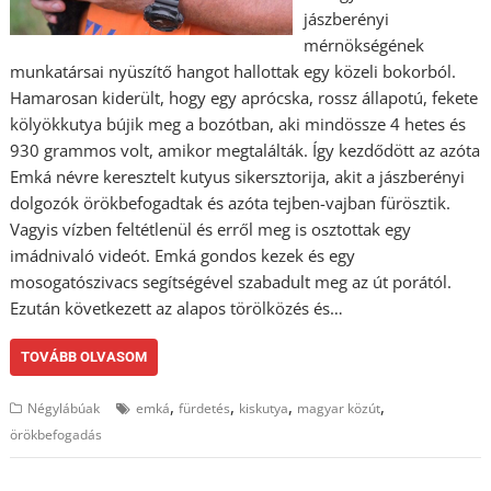
jászberényi
mérnökségének
munkatársai nyüszítő hangot hallottak egy közeli bokorból.
Hamarosan kiderült, hogy egy aprócska, rossz állapotú, fekete
kölyökkutya bújik meg a bozótban, aki mindössze 4 hetes és
930 grammos volt, amikor megtalálták. Így kezdődött az azóta
Emká névre keresztelt kutyus sikersztorija, akit a jászberényi
dolgozók örökbefogadtak és azóta tejben-vajban fürösztik.
Vagyis vízben feltétlenül és erről meg is osztottak egy
imádnivaló videót. Emká gondos kezek és egy
mosogatószivacs segítségével szabadult meg az út porától.
Ezután következett az alapos törölközés és…
TOVÁBB OLVASOM
,
,
,
,
Négylábúak
emká
fürdetés
kiskutya
magyar közút
örökbefogadás