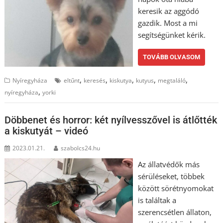
keresik az aggódó
gazdik. Most a mi
segítségünket kérik.
TOVÁBB OLVASOM
,
,
,
,
,
Nyíregyháza
eltűnt
keresés
kiskutya
kutyus
megtaláló
,
nyíregyháza
yorki
Döbbenet és horror: két nyílvesszővel is átlőtték
a kiskutyát – videó
2023.01.21.
szabolcs24.hu
Az állatvédők más
sérüléseket, többek
között sörétnyomokat
is találtak a
szerencsétlen állaton,