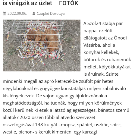
is virágzik az üzlet – FOTÓK
2022.09.06.
Czapkó Dorottya
A Szol24 stábja pár
nappal ezelőtt
ellátogatott az Ónodi
Vásárba, ahol a
konyhai kellékek,
bútorok és ruhaneműk
mellett kölyökkutyákat
is árulnak. Szinte
mindenki megáll az apró ketrecekbe zsúfolt pár hetes
négylábúaknál és gügyögve konstatálják milyen zabálnivaló
kis lények ezek. De vajon ugyanígy ájuldoznának a
meghatódottságtól, ha tudnák, hogy milyen körülmények
közül kerülnek ki ezek a látszólag egészséges, bánatos szemű
állatok? 2020 őszén több állatvédő szervezet
összefogásával 148 kutyát –mopsz, spániel, uszkár, spicc,
westie, bichon- sikerült kimenteni egy karcagi