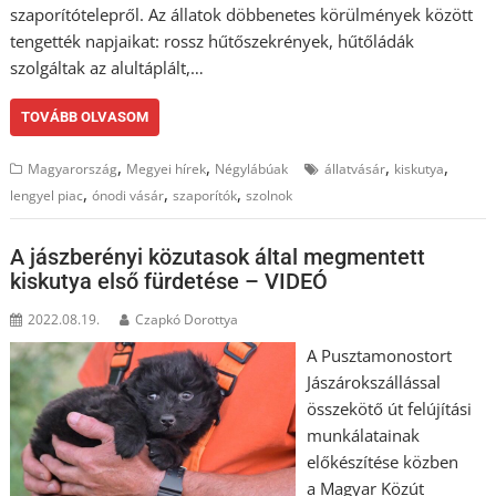
szaporítótelepről. Az állatok döbbenetes körülmények között
tengették napjaikat: rossz hűtőszekrények, hűtőládák
szolgáltak az alultáplált,…
TOVÁBB OLVASOM
,
,
,
,
Magyarország
Megyei hírek
Négylábúak
állatvásár
kiskutya
,
,
,
lengyel piac
ónodi vásár
szaporítók
szolnok
A jászberényi közutasok által megmentett
kiskutya első fürdetése – VIDEÓ
2022.08.19.
Czapkó Dorottya
A Pusztamonostort
Jászárokszállással
összekötő út felújítási
munkálatainak
előkészítése közben
a Magyar Közút