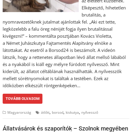
az életéért küzdenek.
Elképesztő, hihetetlen
brutalitás, a
nyomravezetőknek jutalmat ajánlottak fel. „Aki ezt tette,
legközelebb a falu öreg nénijét fogja ilyen brutalitással
kivégezni!” – kommentálta posztjában Kovács Violetta,
a Német Juhászkutya Fajtamentés Alapítvány elnöke a
látottakat. Az esetről a Borsod24 is beszámolt. A videón
látszik, hogy a rettenetes állapotban lévő állat mellső lábából
és a nyakából is kiáll egy mélyre fúródott nyílvessző. Mint
kiderült, az állatot céltáblának használhatták. A nyílvesszők
mellett sörétnyomokat is találtak a testében. Ezek az
időközben elkészült röntgenképeken…
TOVÁBB OLVASOM
,
,
,
Magyarország
átlőtt
borsod
kiskutya
nyílvessző
Állatvásárok és szaporítók – Szolnok megyében