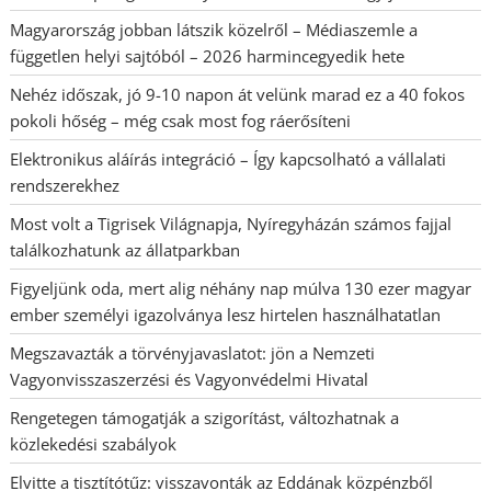
Magyarország jobban látszik közelről – Médiaszemle a
független helyi sajtóból – 2026 harmincegyedik hete
Nehéz időszak, jó 9-10 napon át velünk marad ez a 40 fokos
pokoli hőség – még csak most fog ráerősíteni
Elektronikus aláírás integráció – Így kapcsolható a vállalati
rendszerekhez
Most volt a Tigrisek Világnapja, Nyíregyházán számos fajjal
találkozhatunk az állatparkban
Figyeljünk oda, mert alig néhány nap múlva 130 ezer magyar
ember személyi igazolványa lesz hirtelen használhatatlan
Megszavazták a törvényjavaslatot: jön a Nemzeti
Vagyonvisszaszerzési és Vagyonvédelmi Hivatal
Rengetegen támogatják a szigorítást, változhatnak a
közlekedési szabályok
Elvitte a tisztítótűz: visszavonták az Eddának közpénzből