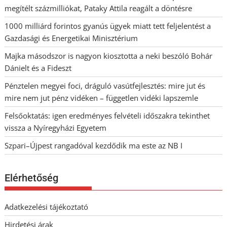
megítélt százmilliókat, Pataky Attila reagált a döntésre
1000 milliárd forintos gyanús ügyek miatt tett feljelentést a
Gazdasági és Energetikai Minisztérium
Majka másodszor is nagyon kiosztotta a neki beszóló Bohár
Dánielt és a Fideszt
Pénztelen megyei foci, dráguló vasútfejlesztés: mire jut és
mire nem jut pénz vidéken – független vidéki lapszemle
Felsőoktatás: igen eredményes felvételi időszakra tekinthet
vissza a Nyíregyházi Egyetem
Szpari–Újpest rangadóval kezdődik ma este az NB I
Elérhetőség
Adatkezelési tájékoztató
Hirdetési árak