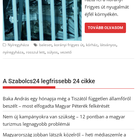
Frigyes út nyugalmát
éjfél környékén.
TOVÁBB OLVASOM
,
,
,
,
Nyíregyháza
baleset
korányi frigyes út
kórház
látványos
,
,
,
nyíregyháza
rosszul lett
súlyos
vezető
A Szabolcs24 legfrissebb 24 cikke
Baka András egy hónapja még a Tiszától független államfőről
beszélt – most elfogadta Magyar Péterék felkérését
Nem új kampányokra van szükség – 12 pontban a magyar
turizmus legnagyobb problémái
Magyarország jobban látszik közelről – heti médiaszemle a