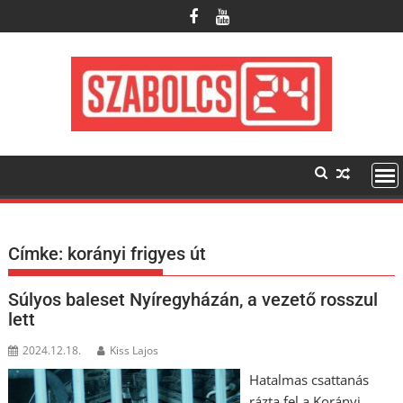
Skip
to
content
Címke:
korányi frigyes út
Súlyos baleset Nyíregyházán, a vezető rosszul
lett
2024.12.18.
Kiss Lajos
Hatalmas csattanás
rázta fel a Korányi