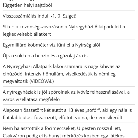
független helyi sajtóból
Visszaszámlálás indul: -1, 0, Sziget!
Siker: a közönségszavazáson a Nyíregyházi Állatpark lett a
legkedveltebb állatkert
Egymilliárd köbméter víz tűnt el a Nyírség alól
Újra csökken a benzin és a gázolaj ára is
A Nyíregyházi Állatpark lakói számára is nagy kihívás az
elhúzódó, intenzív hőhullám, viselkedésük is némileg
megváltozik (VIDEÓVAL)
A nyíregyháziak is jól spórolnak az ivóvíz felhasználásával, a
város vízellátása megfelelő
Alaposan összetört két autót a 13 éves „sofőr”, aki egy nála is
fiatalabb utast fuvarozott, elfutott volna, de nem sikerült
Nem halasztották a focimeccseket, Újpesten rosszul lett,
Csákváron pedig el is hunyt mérkőzés közben egy játékos