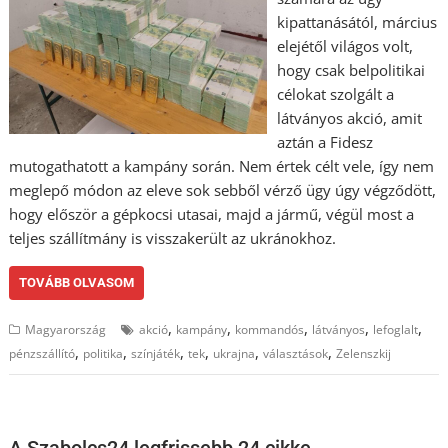
kipattanásától, március
elejétől világos volt,
hogy csak belpolitikai
célokat szolgált a
látványos akció, amit
aztán a Fidesz
mutogathatott a kampány során. Nem értek célt vele, így nem
meglepő módon az eleve sok sebből vérző ügy úgy végződött,
hogy először a gépkocsi utasai, majd a jármű, végül most a
teljes szállítmány is visszakerült az ukránokhoz.
TOVÁBB OLVASOM
,
,
,
,
,
Magyarország
akció
kampány
kommandós
látványos
lefoglalt
,
,
,
,
,
,
pénzszállító
politika
színjáték
tek
ukrajna
választások
Zelenszkij
A Szabolcs24 legfrissebb 24 cikke