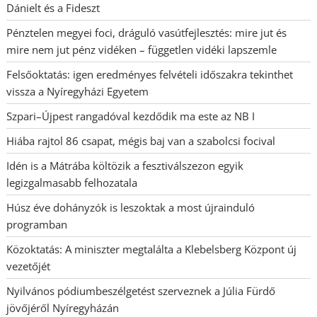
Dánielt és a Fideszt
Pénztelen megyei foci, dráguló vasútfejlesztés: mire jut és
mire nem jut pénz vidéken – független vidéki lapszemle
Felsőoktatás: igen eredményes felvételi időszakra tekinthet
vissza a Nyíregyházi Egyetem
Szpari–Újpest rangadóval kezdődik ma este az NB I
Hiába rajtol 86 csapat, mégis baj van a szabolcsi focival
Idén is a Mátrába költözik a fesztiválszezon egyik
legizgalmasabb felhozatala
Húsz éve dohányzók is leszoktak a most újrainduló
programban
Közoktatás: A miniszter megtalálta a Klebelsberg Központ új
vezetőjét
Nyilvános pódiumbeszélgetést szerveznek a Júlia Fürdő
jövőjéről Nyíregyházán