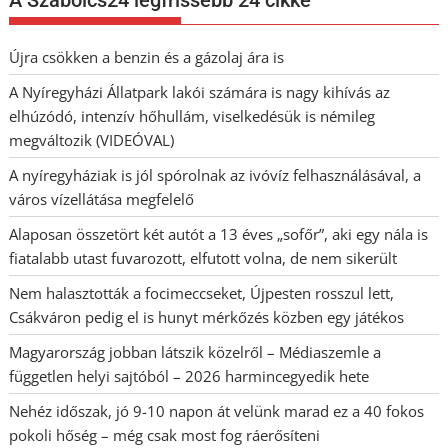
Újra csökken a benzin és a gázolaj ára is
A Nyíregyházi Állatpark lakói számára is nagy kihívás az
elhúzódó, intenzív hőhullám, viselkedésük is némileg
megváltozik (VIDEÓVAL)
A nyíregyháziak is jól spórolnak az ivóvíz felhasználásával, a
város vízellátása megfelelő
Alaposan összetört két autót a 13 éves „sofőr”, aki egy nála is
fiatalabb utast fuvarozott, elfutott volna, de nem sikerült
Nem halasztották a focimeccseket, Újpesten rosszul lett,
Csákváron pedig el is hunyt mérkőzés közben egy játékos
Magyarország jobban látszik közelről – Médiaszemle a
független helyi sajtóból – 2026 harmincegyedik hete
Nehéz időszak, jó 9-10 napon át velünk marad ez a 40 fokos
pokoli hőség – még csak most fog ráerősíteni