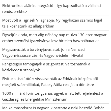
Elektronikus aláírás integráció – Így kapcsolható a vállalati
rendszerekhez
Most volt a Tigrisek Világnapja, Nyíregyházán számos fajjal
találkozhatunk az állatparkban
Figyeljünk oda, mert alig néhány nap múlva 130 ezer magyar
ember személyi igazolványa lesz hirtelen használhatatlan
Megszavazták a törvényjavaslatot: jön a Nemzeti
Vagyonvisszaszerzési és Vagyonvédelmi Hivatal
Rengetegen támogatják a szigorítást, változhatnak a
közlekedési szabályok
Elvitte a tisztítótűz: visszavonták az Eddának közpénzből
megítélt százmilliókat, Pataky Attila reagált a döntésre
1000 milliárd forintos gyanús ügyek miatt tett feljelentést a
Gazdasági és Energetikai Minisztérium
Majka másodszor is nagyon kiosztotta a neki beszóló Bohár