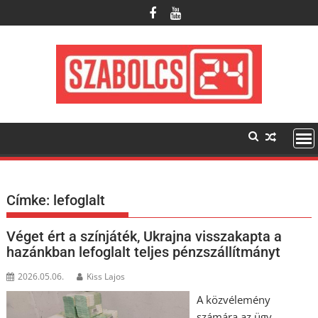
Skip
to
content
Címke:
lefoglalt
Véget ért a színjáték, Ukrajna visszakapta a
hazánkban lefoglalt teljes pénzszállítmányt
2026.05.06.
Kiss Lajos
A közvélemény
számára az ügy