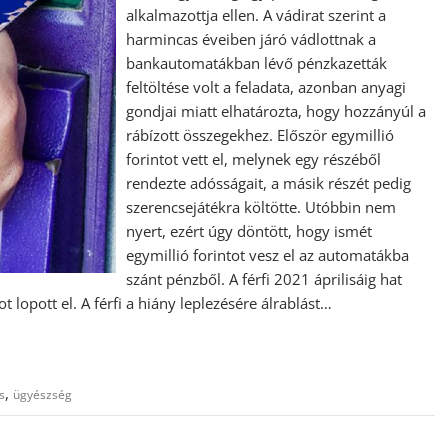
alkalmazottja ellen. A vádirat szerint a
harmincas éveiben járó vádlottnak a
bankautomatákban lévő pénzkazetták
feltöltése volt a feladata, azonban anyagi
gondjai miatt elhatározta, hogy hozzányúl a
rábízott összegekhez. Először egymillió
forintot vett el, melynek egy részéből
rendezte adósságait, a másik részét pedig
szerencsejátékra költötte. Utóbbin nem
nyert, ezért úgy döntött, hogy ismét
egymillió forintot vesz el az automatákba
szánt pénzből. A férfi 2021 áprilisáig hat
lopott el. A férfi a hiány leplezésére álrablást…
,
s
ügyészség