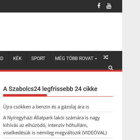
lhúzódó, intenzív hőhullám, viselkedésük is némileg megváltozik 
LD
KÉK
SPORT
MÉG TÖBB ROVAT
A Szabolcs24 legfrissebb 24 cikke
Újra csökken a benzin és a gázolaj ára is
A Nyíregyházi Állatpark lakói számára is nagy
kihívás az elhúzódó, intenzív hőhullám,
viselkedésük is némileg megváltozik (VIDEÓVAL)