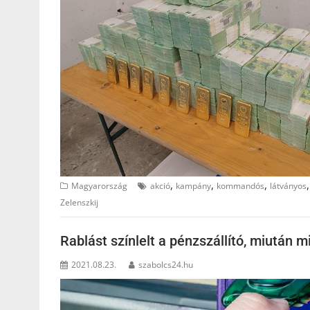
,
,
,
Magyarország
akció
kampány
kommandós
látványos
Zelenszkij
Rablást színlelt a pénzszállító, miután m
2021.08.23.
szabolcs24.hu