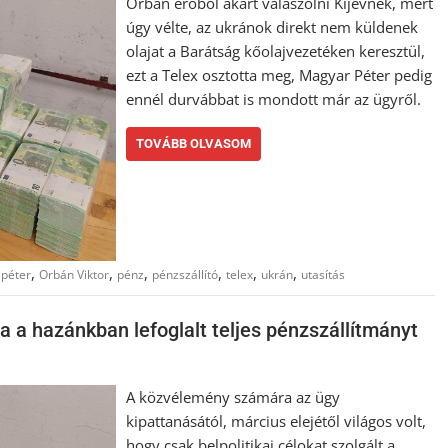
Orbán erőből akart válaszolni Kijevnek, mert
úgy vélte, az ukránok direkt nem küldenek
olajat a Barátság kőolajvezetéken keresztül,
ezt a Telex osztotta meg, Magyar Péter pedig
ennél durvábbat is mondott már az ügyről.
TOVÁBB OLVASOM
,
,
,
,
,
,
péter
Orbán Viktor
pénz
pénzszállító
telex
ukrán
utasítás
ta a hazánkban lefoglalt teljes pénzszállítmányt
A közvélemény számára az ügy
kipattanásától, március elejétől világos volt,
hogy csak belpolitikai célokat szolgált a