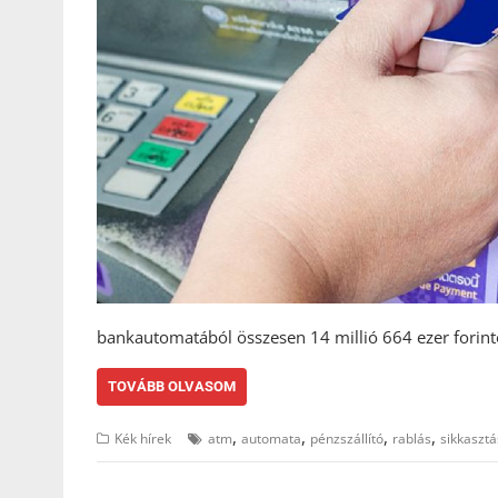
bankautomatából összesen 14 millió 664 ezer forintot 
TOVÁBB OLVASOM
,
,
,
,
Kék hírek
atm
automata
pénzszállító
rablás
sikkasztá