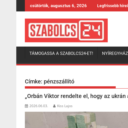
Skip
csütörtök, augusztus 6, 2026
Legfrissebb híre
to
content
TÁMOGASSA A SZABOLCS24-ET!
NYÍREGYHÁ
Címke:
pénzszállító
„Orbán Viktor rendelte el, hogy az ukrán 
2026.06.03.
Kiss Lajos