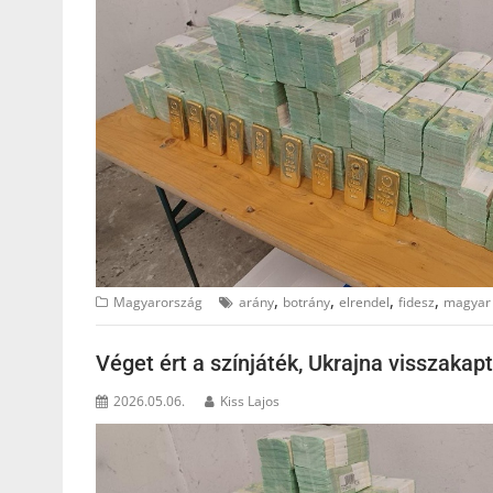
,
,
,
,
Magyarország
arány
botrány
elrendel
fidesz
magyar 
Véget ért a színjáték, Ukrajna visszakap
2026.05.06.
Kiss Lajos