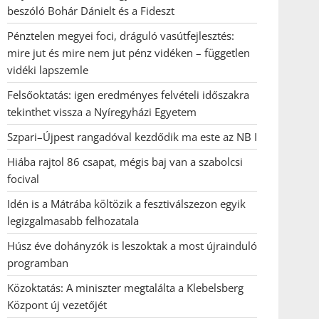
beszóló Bohár Dánielt és a Fideszt
Pénztelen megyei foci, dráguló vasútfejlesztés:
mire jut és mire nem jut pénz vidéken – független
vidéki lapszemle
Felsőoktatás: igen eredményes felvételi időszakra
tekinthet vissza a Nyíregyházi Egyetem
Szpari–Újpest rangadóval kezdődik ma este az NB I
Hiába rajtol 86 csapat, mégis baj van a szabolcsi
focival
Idén is a Mátrába költözik a fesztiválszezon egyik
legizgalmasabb felhozatala
Húsz éve dohányzók is leszoktak a most újrainduló
programban
Közoktatás: A miniszter megtalálta a Klebelsberg
Központ új vezetőjét