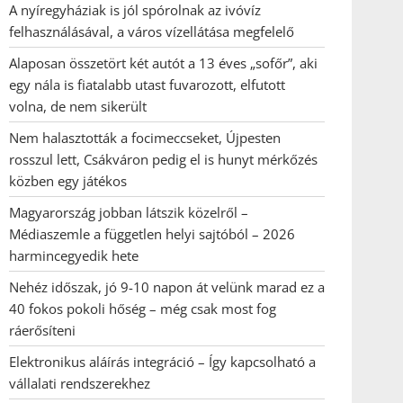
A nyíregyháziak is jól spórolnak az ivóvíz
felhasználásával, a város vízellátása megfelelő
Alaposan összetört két autót a 13 éves „sofőr”, aki
egy nála is fiatalabb utast fuvarozott, elfutott
volna, de nem sikerült
Nem halasztották a focimeccseket, Újpesten
rosszul lett, Csákváron pedig el is hunyt mérkőzés
közben egy játékos
Magyarország jobban látszik közelről –
Médiaszemle a független helyi sajtóból – 2026
harmincegyedik hete
Nehéz időszak, jó 9-10 napon át velünk marad ez a
40 fokos pokoli hőség – még csak most fog
ráerősíteni
Elektronikus aláírás integráció – Így kapcsolható a
vállalati rendszerekhez