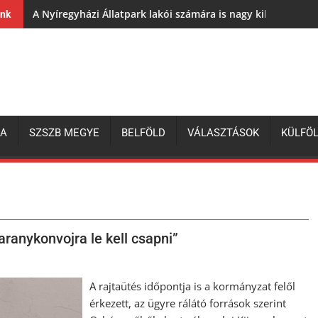
A Nyíregyházi Állatpark lakói számára is nagy kihívás az e
ink
ZA
SZSZB MEGYE
BELFÖLD
VÁLASZTÁSOK
KÜLFÖ
aranykonvojra le kell csapni”
A rajtaütés időpontja is a kormányzat felől
érkezett, az ügyre rálátó források szerint