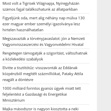
Most volt a Tigrisek Világnapja, Nyíregyházán
számos fajjal találkozhatunk az állatparkban
Figyeljünk oda, mert alig néhány nap múlva 130
ezer magyar ember személyi igazolványa lesz
hirtelen használhatatlan
Megszavazták a törvényjavaslatot: jön a Nemzeti
Vagyonvisszaszerzési és Vagyonvédelmi Hivatal
Rengetegen támogatják a szigorítást, változhatnak
a közlekedési szabályok
Elvitte a tisztítótűz: visszavonták az Eddának
közpénzből megítélt százmilliókat, Pataky Attila
reagált a döntésre
1000 milliárd forintos gyanús ügyek miatt tett
feljelentést a Gazdasági és Energetikai
Minisztérium
Majka másodszor is nagyon kiosztotta a neki