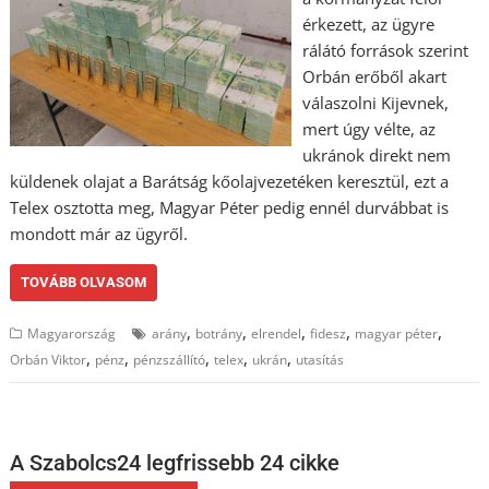
érkezett, az ügyre
rálátó források szerint
Orbán erőből akart
válaszolni Kijevnek,
mert úgy vélte, az
ukránok direkt nem
küldenek olajat a Barátság kőolajvezetéken keresztül, ezt a
Telex osztotta meg, Magyar Péter pedig ennél durvábbat is
mondott már az ügyről.
TOVÁBB OLVASOM
,
,
,
,
,
Magyarország
arány
botrány
elrendel
fidesz
magyar péter
,
,
,
,
,
Orbán Viktor
pénz
pénzszállító
telex
ukrán
utasítás
A Szabolcs24 legfrissebb 24 cikke