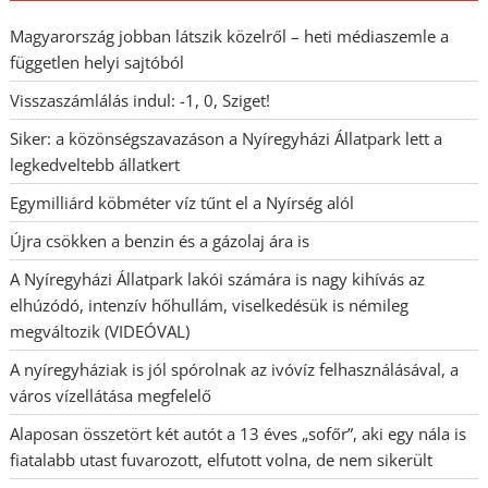
Magyarország jobban látszik közelről – heti médiaszemle a
független helyi sajtóból
Visszaszámlálás indul: -1, 0, Sziget!
Siker: a közönségszavazáson a Nyíregyházi Állatpark lett a
legkedveltebb állatkert
Egymilliárd köbméter víz tűnt el a Nyírség alól
Újra csökken a benzin és a gázolaj ára is
A Nyíregyházi Állatpark lakói számára is nagy kihívás az
elhúzódó, intenzív hőhullám, viselkedésük is némileg
megváltozik (VIDEÓVAL)
A nyíregyháziak is jól spórolnak az ivóvíz felhasználásával, a
város vízellátása megfelelő
Alaposan összetört két autót a 13 éves „sofőr”, aki egy nála is
fiatalabb utast fuvarozott, elfutott volna, de nem sikerült