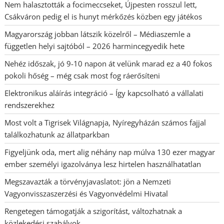
Nem halasztották a focimeccseket, Újpesten rosszul lett,
Csákváron pedig el is hunyt mérkőzés közben egy játékos
Magyarország jobban látszik közelről – Médiaszemle a
független helyi sajtóból – 2026 harmincegyedik hete
Nehéz időszak, jó 9-10 napon át velünk marad ez a 40 fokos
pokoli hőség – még csak most fog ráerősíteni
Elektronikus aláírás integráció – Így kapcsolható a vállalati
rendszerekhez
Most volt a Tigrisek Világnapja, Nyíregyházán számos fajjal
találkozhatunk az állatparkban
Figyeljünk oda, mert alig néhány nap múlva 130 ezer magyar
ember személyi igazolványa lesz hirtelen használhatatlan
Megszavazták a törvényjavaslatot: jön a Nemzeti
Vagyonvisszaszerzési és Vagyonvédelmi Hivatal
Rengetegen támogatják a szigorítást, változhatnak a
közlekedési szabályok