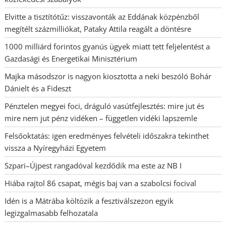
Elvitte a tisztítótűz: visszavonták az Eddának közpénzből
megítélt százmilliókat, Pataky Attila reagált a döntésre
1000 milliárd forintos gyanús ügyek miatt tett feljelentést a
Gazdasági és Energetikai Minisztérium
Majka másodszor is nagyon kiosztotta a neki beszóló Bohár
Dánielt és a Fideszt
Pénztelen megyei foci, dráguló vasútfejlesztés: mire jut és
mire nem jut pénz vidéken – független vidéki lapszemle
Felsőoktatás: igen eredményes felvételi időszakra tekinthet
vissza a Nyíregyházi Egyetem
Szpari–Újpest rangadóval kezdődik ma este az NB I
Hiába rajtol 86 csapat, mégis baj van a szabolcsi focival
Idén is a Mátrába költözik a fesztiválszezon egyik
legizgalmasabb felhozatala