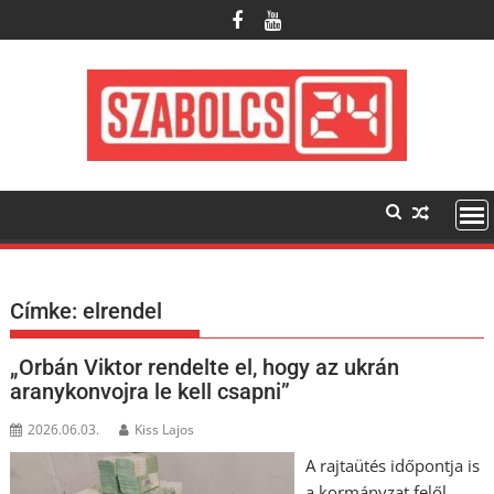
Skip
to
content
Címke:
elrendel
„Orbán Viktor rendelte el, hogy az ukrán
aranykonvojra le kell csapni”
2026.06.03.
Kiss Lajos
A rajtaütés időpontja is
a kormányzat felől