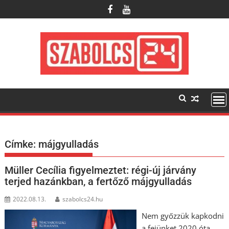
Skip
to
content
Címke:
májgyulladás
Müller Cecília figyelmeztet: régi-új járvány
terjed hazánkban, a fertőző májgyulladás
2022.08.13.
szabolcs24.hu
Nem győzzük kapkodni
a fejünket 2020 óta,