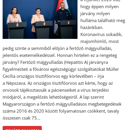
hogy éppen milyen
járvány milyen
hulláma található meg
hazánkban.
Koronavírus sokadik,
majomhimlő, most
pedig szinte a semmiből előjön a fertőző májgyulladás,
jelentős esetemelkedéssel. Honnan hirtelen ez a rengeteg
járvány? Fertőző májgyulladás (Hepatitis A) járványra
figyelmezteti a fővárosi egészségügyi szolgáltatókat Müller
Cecília országos tisztifőorvos egy körlevélben – írja
a Népszava. Az országos tisztifőorvos azt kérte, hogy az
orvosok tájékoztassák a pácienseiket a vírus terjedési
módjáról, a megelőzés lehetőségeiről. A lap szerint
Magyarországon a fertőző májgyulladásos megbetegedések
száma 2016 és 2020 között folyamatosan csökkent, tavaly
összesen csak 75…