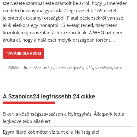
szervezete szombat este számolt be arról, hogy „ismeretlen
eredetű heveny májgyulladás” legkevesebb 169 esetét
jelentették tucatnyi országból. Fiatal páciensekről van szó,
akik életkora egy hónaptól 16 évesig terjed, tizenheten
közülük májtranszplantációra szorulnak. A WHO azt nem
árulta el, hogy a haláleset melyik országban történt.…
TOVÁBB OLVASOM
,
,
,
,
,
Külföld
európa
májgyulladás
terjedés
USA
veszélyes
vírus
A Szabolcs24 legfrissebb 24 cikke
Siker: a közönségszavazáson a Nyíregyházi Állatpark lett a
legkedveltebb állatkert
Egymilliárd köbméter víz tűnt el a Nyírség alól