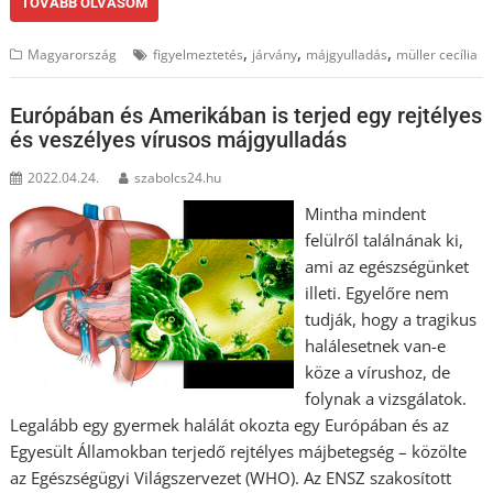
TOVÁBB OLVASOM
,
,
,
Magyarország
figyelmeztetés
járvány
májgyulladás
müller cecília
Európában és Amerikában is terjed egy rejtélyes
és veszélyes vírusos májgyulladás
2022.04.24.
szabolcs24.hu
Mintha mindent
felülről találnának ki,
ami az egészségünket
illeti. Egyelőre nem
tudják, hogy a tragikus
halálesetnek van-e
köze a vírushoz, de
folynak a vizsgálatok.
Legalább egy gyermek halálát okozta egy Európában és az
Egyesült Államokban terjedő rejtélyes májbetegség – közölte
az Egészségügyi Világszervezet (WHO). Az ENSZ szakosított