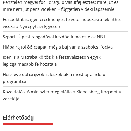
Pénztelen megyei foci, dráguló vasútfejlesztés: mire jut és
mire nem jut pénz vidéken – független vidéki lapszemle
Felsőoktatás: igen eredményes felvételi időszakra tekinthet
vissza a Nyíregyházi Egyetem
Szpari–Újpest rangadóval kezdődik ma este az NB I
Hiába rajtol 86 csapat, mégis baj van a szabolcsi focival
Idén is a Mátrába költözik a fesztiválszezon egyik
legizgalmasabb felhozatala
Húsz éve dohányzók is leszoktak a most újrainduló
programban
Közoktatás: A miniszter megtalálta a Klebelsberg Központ új
vezetőjét
Elérhetőség