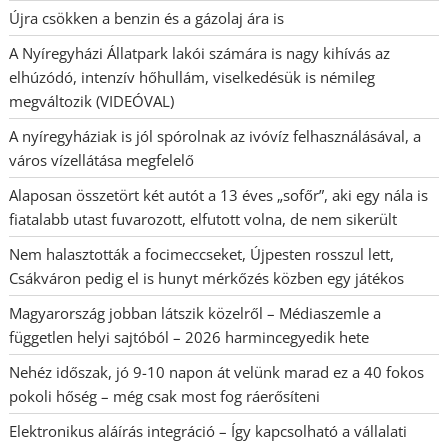
Újra csökken a benzin és a gázolaj ára is
A Nyíregyházi Állatpark lakói számára is nagy kihívás az
elhúzódó, intenzív hőhullám, viselkedésük is némileg
megváltozik (VIDEÓVAL)
A nyíregyháziak is jól spórolnak az ivóvíz felhasználásával, a
város vízellátása megfelelő
Alaposan összetört két autót a 13 éves „sofőr”, aki egy nála is
fiatalabb utast fuvarozott, elfutott volna, de nem sikerült
Nem halasztották a focimeccseket, Újpesten rosszul lett,
Csákváron pedig el is hunyt mérkőzés közben egy játékos
Magyarország jobban látszik közelről – Médiaszemle a
független helyi sajtóból – 2026 harmincegyedik hete
Nehéz időszak, jó 9-10 napon át velünk marad ez a 40 fokos
pokoli hőség – még csak most fog ráerősíteni
Elektronikus aláírás integráció – Így kapcsolható a vállalati