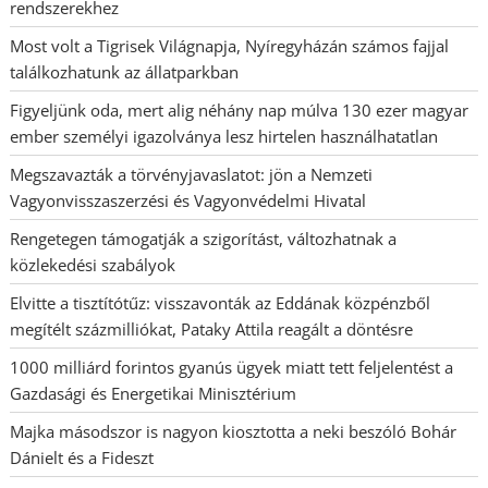
rendszerekhez
Most volt a Tigrisek Világnapja, Nyíregyházán számos fajjal
találkozhatunk az állatparkban
Figyeljünk oda, mert alig néhány nap múlva 130 ezer magyar
ember személyi igazolványa lesz hirtelen használhatatlan
Megszavazták a törvényjavaslatot: jön a Nemzeti
Vagyonvisszaszerzési és Vagyonvédelmi Hivatal
Rengetegen támogatják a szigorítást, változhatnak a
közlekedési szabályok
Elvitte a tisztítótűz: visszavonták az Eddának közpénzből
megítélt százmilliókat, Pataky Attila reagált a döntésre
1000 milliárd forintos gyanús ügyek miatt tett feljelentést a
Gazdasági és Energetikai Minisztérium
Majka másodszor is nagyon kiosztotta a neki beszóló Bohár
Dánielt és a Fideszt