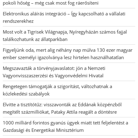
pokoli hőség – még csak most fog ráerősíteni
Elektronikus aláírás integráció – Így kapcsolható a vállalati
rendszerekhez
Most volt a Tigrisek Világnapja, Nyíregyházán számos fajjal
találkozhatunk az állatparkban
Figyeljünk oda, mert alig néhány nap múlva 130 ezer magyar
ember személyi igazolványa lesz hirtelen használhatatlan
Megszavazták a törvényjavaslatot: jön a Nemzeti
Vagyonvisszaszerzési és Vagyonvédelmi Hivatal
Rengetegen támogatják a szigorítást, változhatnak a
közlekedési szabályok
Elvitte a tisztítótűz: visszavonták az Eddának közpénzből
megítélt százmilliókat, Pataky Attila reagált a döntésre
1000 milliárd forintos gyanús ügyek miatt tett feljelentést a
Gazdasági és Energetikai Minisztérium