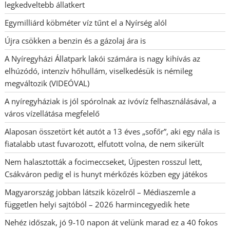
legkedveltebb állatkert
Egymilliárd köbméter víz tűnt el a Nyírség alól
Újra csökken a benzin és a gázolaj ára is
A Nyíregyházi Állatpark lakói számára is nagy kihívás az
elhúzódó, intenzív hőhullám, viselkedésük is némileg
megváltozik (VIDEÓVAL)
A nyíregyháziak is jól spórolnak az ivóvíz felhasználásával, a
város vízellátása megfelelő
Alaposan összetört két autót a 13 éves „sofőr”, aki egy nála is
fiatalabb utast fuvarozott, elfutott volna, de nem sikerült
Nem halasztották a focimeccseket, Újpesten rosszul lett,
Csákváron pedig el is hunyt mérkőzés közben egy játékos
Magyarország jobban látszik közelről – Médiaszemle a
független helyi sajtóból – 2026 harmincegyedik hete
Nehéz időszak, jó 9-10 napon át velünk marad ez a 40 fokos