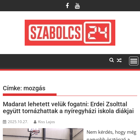
Skip
to
content
Címke:
mozgás
Madarat lehetett velük fogatni: Erdei Zsolttal
együtt tornázhattak a nyíregyházi iskola diákjai
2025.10.27.
Kiss Lajos
Nem kérdés, hogy még
nagyobb ösztönző a