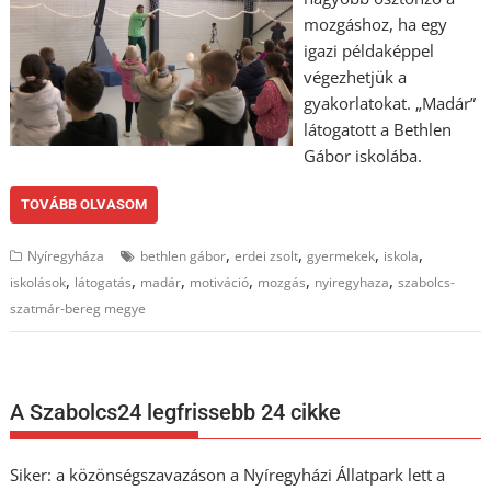
mozgáshoz, ha egy
igazi példaképpel
végezhetjük a
gyakorlatokat. „Madár”
látogatott a Bethlen
Gábor iskolába.
TOVÁBB OLVASOM
,
,
,
,
Nyíregyháza
bethlen gábor
erdei zsolt
gyermekek
iskola
,
,
,
,
,
,
iskolások
látogatás
madár
motiváció
mozgás
nyiregyhaza
szabolcs-
szatmár-bereg megye
A Szabolcs24 legfrissebb 24 cikke
Siker: a közönségszavazáson a Nyíregyházi Állatpark lett a