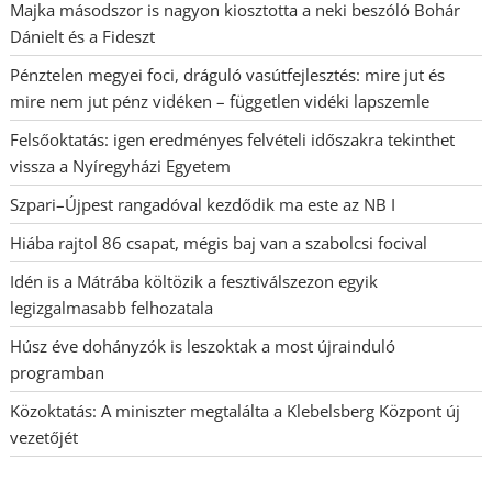
Majka másodszor is nagyon kiosztotta a neki beszóló Bohár
Dánielt és a Fideszt
Pénztelen megyei foci, dráguló vasútfejlesztés: mire jut és
mire nem jut pénz vidéken – független vidéki lapszemle
Felsőoktatás: igen eredményes felvételi időszakra tekinthet
vissza a Nyíregyházi Egyetem
Szpari–Újpest rangadóval kezdődik ma este az NB I
Hiába rajtol 86 csapat, mégis baj van a szabolcsi focival
Idén is a Mátrába költözik a fesztiválszezon egyik
legizgalmasabb felhozatala
Húsz éve dohányzók is leszoktak a most újrainduló
programban
Közoktatás: A miniszter megtalálta a Klebelsberg Központ új
vezetőjét