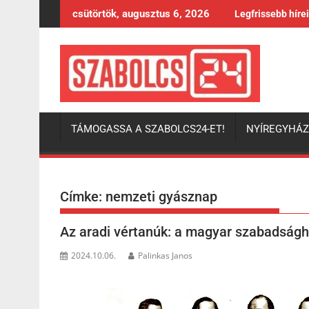
Skip
csütörtök, augusztus 6, 2026
Legfrissebb híre
to
content
TÁMOGASSA A SZABOLCS24-ET!
NYÍREGYHÁ
Címke:
nemzeti gyásznap
Az aradi vértanúk: a magyar szabadságha
2024.10.06.
Palinkas Janos