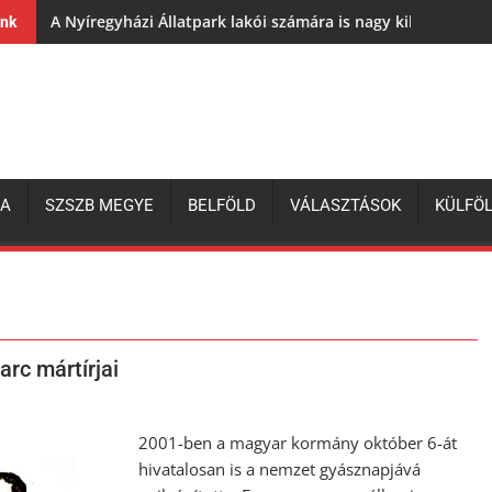
A Nyíregyházi Állatpark lakói számára is nagy kihívás az e
ink
ZA
SZSZB MEGYE
BELFÖLD
VÁLASZTÁSOK
KÜLFÖ
rc mártírjai
2001-ben a magyar kormány október 6-át
hivatalosan is a nemzet gyásznapjává