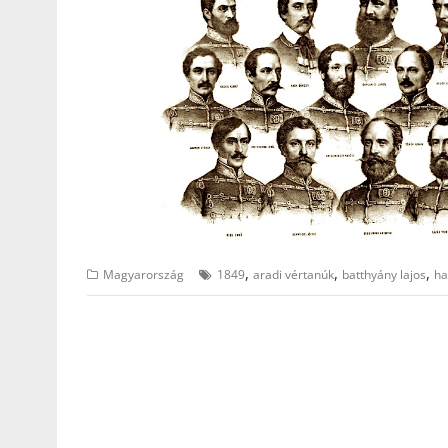
,
,
,
Magyarország
1849
aradi vértanúk
batthyány lajos
ha