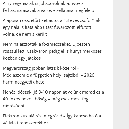
A nyíregyháziak is jól spórolnak az ivóvíz
felhasználásával, a város vízellátása megfelelő
Alaposan összetört két autót a 13 éves „sofőr”, aki
egy nála is fiatalabb utast fuvarozott, elfutott
volna, de nem sikerült
Nem halasztották a focimeccseket, Újpesten
rosszul lett, Csákváron pedig el is hunyt mérkőzés
közben egy játékos
Magyarország jobban látszik közelről –
Médiaszemle a független helyi sajtóból – 2026
harmincegyedik hete
Nehéz időszak, jó 9-10 napon át velünk marad ez a
40 fokos pokoli hőség – még csak most fog
ráerősíteni
Elektronikus aláírás integráció – Így kapcsolható a
vállalati rendszerekhez