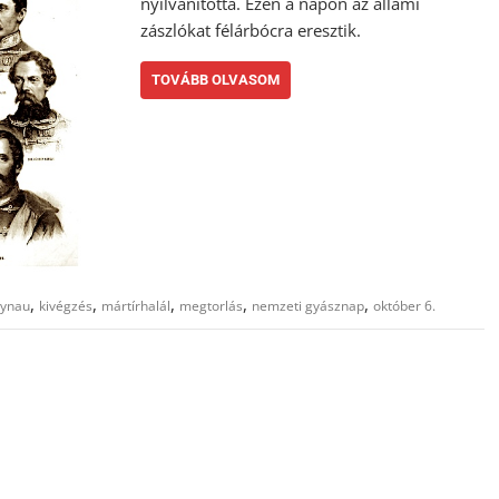
nyilvánította. Ezen a napon az állami
zászlókat félárbócra eresztik.
TOVÁBB OLVASOM
,
,
,
,
,
ynau
kivégzés
mártírhalál
megtorlás
nemzeti gyásznap
október 6.