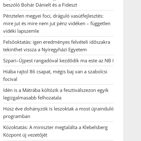
beszóló Bohár Dánielt és a Fideszt
Pénztelen megyei foci, dráguló vasútfejlesztés:
mire jut és mire nem jut pénz vidéken – független
vidéki lapszemle
Felsőoktatás: igen eredményes felvételi időszakra
tekinthet vissza a Nyíregyházi Egyetem
Szpari–Újpest rangadóval kezdődik ma este az NB I
Hiába rajtol 86 csapat, mégis baj van a szabolcsi
focival
Idén is a Mátrába költözik a fesztiválszezon egyik
legizgalmasabb felhozatala
Húsz éve dohányzók is leszoktak a most újrainduló
programban
Közoktatás: A miniszter megtalálta a Klebelsberg
Központ új vezetőjét