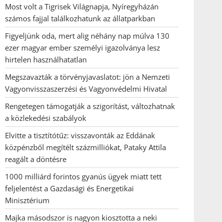
Most volt a Tigrisek Világnapja, Nyíregyházán
számos fajjal találkozhatunk az állatparkban
Figyeljünk oda, mert alig néhány nap múlva 130
ezer magyar ember személyi igazolványa lesz
hirtelen használhatatlan
Megszavazták a törvényjavaslatot: jön a Nemzeti
Vagyonvisszaszerzési és Vagyonvédelmi Hivatal
Rengetegen támogatják a szigorítást, változhatnak
a közlekedési szabályok
Elvitte a tisztítótűz: visszavonták az Eddának
közpénzből megítélt százmilliókat, Pataky Attila
reagált a döntésre
1000 milliárd forintos gyanús ügyek miatt tett
feljelentést a Gazdasági és Energetikai
Minisztérium
Majka másodszor is nagyon kiosztotta a neki