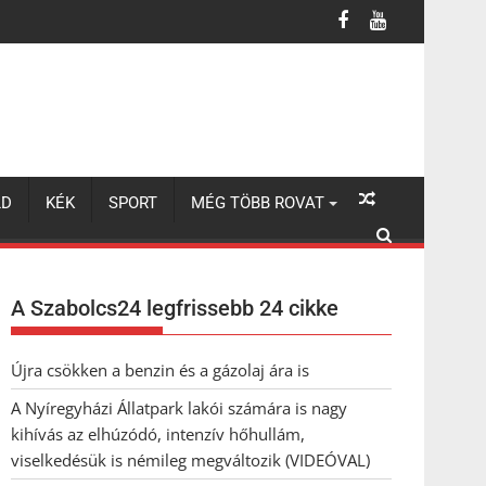
lhúzódó, intenzív hőhullám, viselkedésük is némileg megváltozik 
LD
KÉK
SPORT
MÉG TÖBB ROVAT
A Szabolcs24 legfrissebb 24 cikke
Újra csökken a benzin és a gázolaj ára is
A Nyíregyházi Állatpark lakói számára is nagy
kihívás az elhúzódó, intenzív hőhullám,
viselkedésük is némileg megváltozik (VIDEÓVAL)