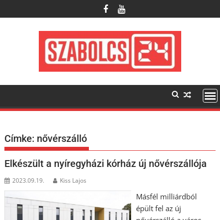
Skip
to
content
Címke:
nővérszálló
Elkészült a nyíregyházi kórház új nővérszállója
2023.09.19.
Kiss Lajos
Másfél milliárdból
épült fel az új