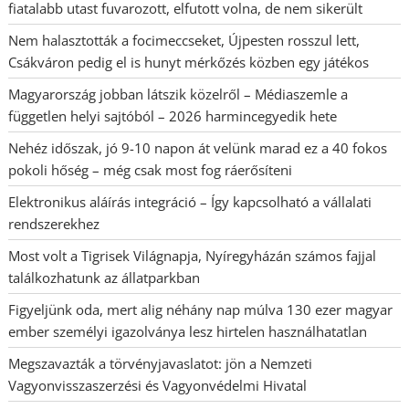
fiatalabb utast fuvarozott, elfutott volna, de nem sikerült
Nem halasztották a focimeccseket, Újpesten rosszul lett,
Csákváron pedig el is hunyt mérkőzés közben egy játékos
Magyarország jobban látszik közelről – Médiaszemle a
független helyi sajtóból – 2026 harmincegyedik hete
Nehéz időszak, jó 9-10 napon át velünk marad ez a 40 fokos
pokoli hőség – még csak most fog ráerősíteni
Elektronikus aláírás integráció – Így kapcsolható a vállalati
rendszerekhez
Most volt a Tigrisek Világnapja, Nyíregyházán számos fajjal
találkozhatunk az állatparkban
Figyeljünk oda, mert alig néhány nap múlva 130 ezer magyar
ember személyi igazolványa lesz hirtelen használhatatlan
Megszavazták a törvényjavaslatot: jön a Nemzeti
Vagyonvisszaszerzési és Vagyonvédelmi Hivatal