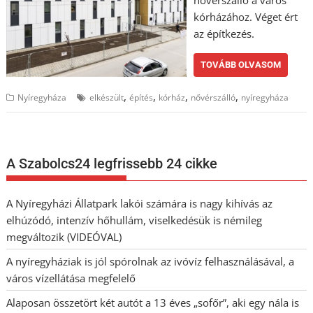
nővérszálló a város
kórházához. Véget ért
az építkezés.
TOVÁBB OLVASOM
,
,
,
,
Nyíregyháza
elkészült
építés
kórház
nővérszálló
nyíregyháza
A Szabolcs24 legfrissebb 24 cikke
A Nyíregyházi Állatpark lakói számára is nagy kihívás az
elhúzódó, intenzív hőhullám, viselkedésük is némileg
megváltozik (VIDEÓVAL)
A nyíregyháziak is jól spórolnak az ivóvíz felhasználásával, a
város vízellátása megfelelő
Alaposan összetört két autót a 13 éves „sofőr”, aki egy nála is