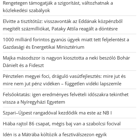
Rengetegen támogatják a szigorítást, változhatnak a
közlekedési szabályok
Elvitte a tisztítótűz: visszavonták az Eddának közpénzből
megítélt százmilliókat, Pataky Attila reagált a döntésre
1000 milliárd forintos gyanús ügyek miatt tett feljelentést a
Gazdasági és Energetikai Minisztérium
Majka másodszor is nagyon kiosztotta a neki beszóló Bohár
Dánielt és a Fideszt
Pénztelen megyei foci, dráguló vasútfejlesztés: mire jut és
mire nem jut pénz vidéken – független vidéki lapszemle
Felsőoktatás: igen eredményes felvételi időszakra tekinthet
vissza a Nyíregyházi Egyetem
Szpari–Újpest rangadóval kezdődik ma este az NB I
Hiába rajtol 86 csapat, mégis baj van a szabolcsi focival
Idén is a Mátrába költözik a fesztiválszezon egyik