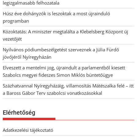
legizgalmasabb felhozatala
Húsz éve dohányzók is leszoktak a most újrainduló
programban
Közoktatás: A miniszter megtalálta a Klebelsberg Központ új
vezetőjét
Nyilvános pódiumbeszélgetést szerveznek a Júlia Fürdő
jövőjéről Nyíregyházán
Elveszett a mentelmi jog, újraindult a parlamentből kiesett
Szabolcs megyei fideszes Simon Miklós büntetőügye
Százhatvannal Nyíregyházáig, villamosítás Mátészalka felé – itt
a Baross Gábor Terv szabolcsi vonatkozásokkal
Elérhetőség
Adatkezelési tájékoztató