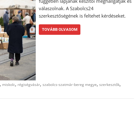
független lapjának készítői meghallgatják és
válaszolnak. A Szabolcs24
szerkesztőségének is feltehet kérdéseket.
TOVÁBB OLVASOM
,
,
,
,
,
miskolc
régiségvásár
szabolcs-szatmár-bereg megye
szerkesztők