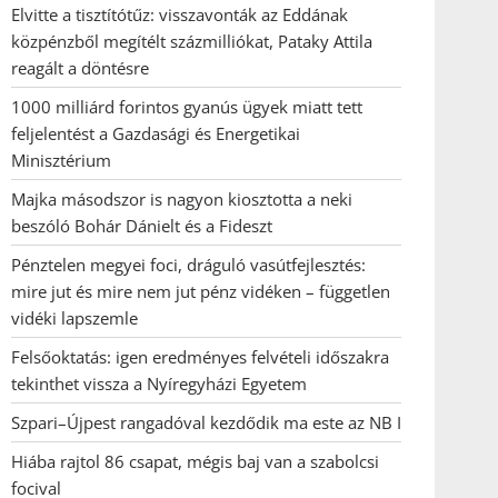
Elvitte a tisztítótűz: visszavonták az Eddának
közpénzből megítélt százmilliókat, Pataky Attila
reagált a döntésre
1000 milliárd forintos gyanús ügyek miatt tett
feljelentést a Gazdasági és Energetikai
Minisztérium
Majka másodszor is nagyon kiosztotta a neki
beszóló Bohár Dánielt és a Fideszt
Pénztelen megyei foci, dráguló vasútfejlesztés:
mire jut és mire nem jut pénz vidéken – független
vidéki lapszemle
Felsőoktatás: igen eredményes felvételi időszakra
tekinthet vissza a Nyíregyházi Egyetem
Szpari–Újpest rangadóval kezdődik ma este az NB I
Hiába rajtol 86 csapat, mégis baj van a szabolcsi
focival