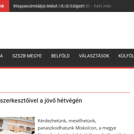
Visszaszámlálás indul: -1, 0, Sziget!
ink
ZA
SZSZB MEGYE
BELFÖLD
VÁLASZTÁSOK
KÜLFÖ
szerkesztőivel a jövő hétvégén
Kérdezhetünk, mesélhetünk,
panaszkodhatunk Miskolcon, a megye