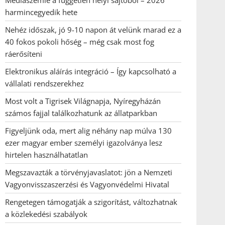
Médiaszemle a független helyi sajtóból – 2026
harmincegyedik hete
Nehéz időszak, jó 9-10 napon át velünk marad ez a
40 fokos pokoli hőség – még csak most fog
ráerősíteni
Elektronikus aláírás integráció – Így kapcsolható a
vállalati rendszerekhez
Most volt a Tigrisek Világnapja, Nyíregyházán
számos fajjal találkozhatunk az állatparkban
Figyeljünk oda, mert alig néhány nap múlva 130
ezer magyar ember személyi igazolványa lesz
hirtelen használhatatlan
Megszavazták a törvényjavaslatot: jön a Nemzeti
Vagyonvisszaszerzési és Vagyonvédelmi Hivatal
Rengetegen támogatják a szigorítást, változhatnak
a közlekedési szabályok