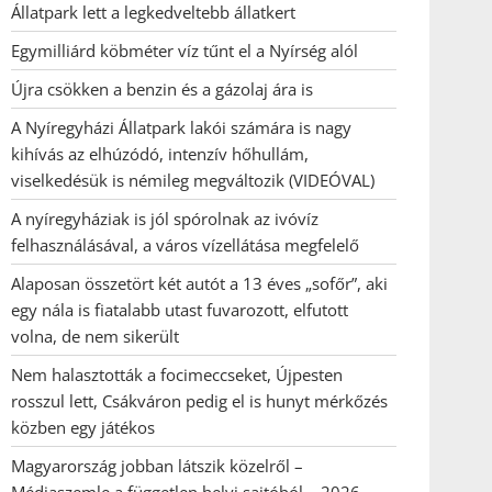
Állatpark lett a legkedveltebb állatkert
Egymilliárd köbméter víz tűnt el a Nyírség alól
Újra csökken a benzin és a gázolaj ára is
A Nyíregyházi Állatpark lakói számára is nagy
kihívás az elhúzódó, intenzív hőhullám,
viselkedésük is némileg megváltozik (VIDEÓVAL)
A nyíregyháziak is jól spórolnak az ivóvíz
felhasználásával, a város vízellátása megfelelő
Alaposan összetört két autót a 13 éves „sofőr”, aki
egy nála is fiatalabb utast fuvarozott, elfutott
volna, de nem sikerült
Nem halasztották a focimeccseket, Újpesten
rosszul lett, Csákváron pedig el is hunyt mérkőzés
közben egy játékos
Magyarország jobban látszik közelről –