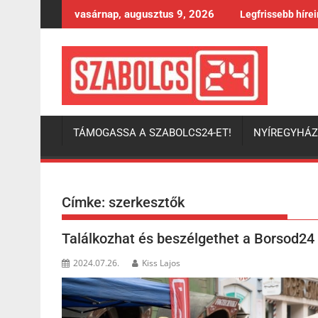
Skip
vasárnap, augusztus 9, 2026
Legfrissebb híre
to
content
TÁMOGASSA A SZABOLCS24-ET!
NYÍREGYHÁ
Címke:
szerkesztők
Találkozhat és beszélgethet a Borsod24 
2024.07.26.
Kiss Lajos