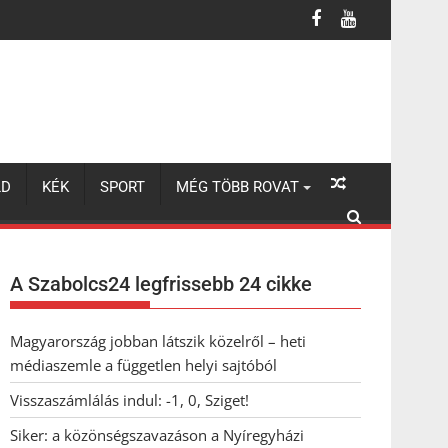
LD
KÉK
SPORT
MÉG TÖBB ROVAT
A Szabolcs24 legfrissebb 24 cikke
Magyarország jobban látszik közelről – heti
médiaszemle a független helyi sajtóból
Visszaszámlálás indul: -1, 0, Sziget!
Siker: a közönségszavazáson a Nyíregyházi