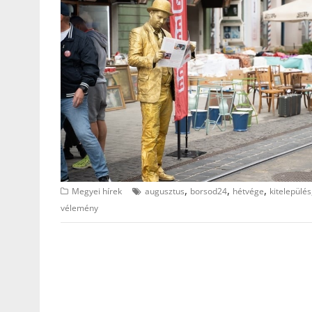
,
,
,
Megyei hírek
augusztus
borsod24
hétvége
kitelepülés
vélemény