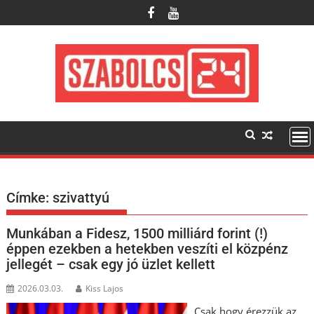
Skip
to
content
Címke:
szivattyú
Munkában a Fidesz, 1500 milliárd forint (!)
éppen ezekben a hetekben veszíti el közpénz
jellegét – csak egy jó üzlet kellett
2026.03.03.
Kiss Lajos
Csak hogy érezzük az