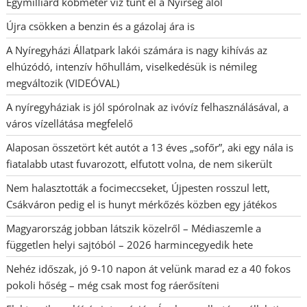
Egymilliárd köbméter víz tűnt el a Nyírség alól
Újra csökken a benzin és a gázolaj ára is
A Nyíregyházi Állatpark lakói számára is nagy kihívás az
elhúzódó, intenzív hőhullám, viselkedésük is némileg
megváltozik (VIDEÓVAL)
A nyíregyháziak is jól spórolnak az ivóvíz felhasználásával, a
város vízellátása megfelelő
Alaposan összetört két autót a 13 éves „sofőr”, aki egy nála is
fiatalabb utast fuvarozott, elfutott volna, de nem sikerült
Nem halasztották a focimeccseket, Újpesten rosszul lett,
Csákváron pedig el is hunyt mérkőzés közben egy játékos
Magyarország jobban látszik közelről – Médiaszemle a
független helyi sajtóból – 2026 harmincegyedik hete
Nehéz időszak, jó 9-10 napon át velünk marad ez a 40 fokos
pokoli hőség – még csak most fog ráerősíteni