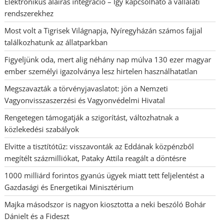
Elektronikus aláírás integráció – Így kapcsolható a vállalati
rendszerekhez
Most volt a Tigrisek Világnapja, Nyíregyházán számos fajjal
találkozhatunk az állatparkban
Figyeljünk oda, mert alig néhány nap múlva 130 ezer magyar
ember személyi igazolványa lesz hirtelen használhatatlan
Megszavazták a törvényjavaslatot: jön a Nemzeti
Vagyonvisszaszerzési és Vagyonvédelmi Hivatal
Rengetegen támogatják a szigorítást, változhatnak a
közlekedési szabályok
Elvitte a tisztítótűz: visszavonták az Eddának közpénzből
megítélt százmilliókat, Pataky Attila reagált a döntésre
1000 milliárd forintos gyanús ügyek miatt tett feljelentést a
Gazdasági és Energetikai Minisztérium
Majka másodszor is nagyon kiosztotta a neki beszóló Bohár
Dánielt és a Fideszt