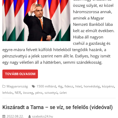
összeg súlyát, ez közel
háromszorosa annak,
aminek a Magyar
Nemzeti Bankból lába
kelt az elmúlt években.
Hiába áll nagyon
csehül a gazdaság és
egyre-másra felvett külföldi hitelekből tengődik hazánk, a
pénzszivattyú a jelek szerint nem állt le. Esélyes, hogy ismét
egy nagy véletlen áll a háttérben, semmi szándékosság.
TOVÁBB OLVASOM
,
,
,
,
,
,
Magyarország
1500 milliárd
4ig
fidesz
hitel
honvédség
közpénz
,
,
,
,
,
lehívás
NER
összeg
pénz
szivattyú
üzlet
Kiszáradt a Tarna – se víz, se felelős (videóval)
2022.08.22.
szabolcs24.hu