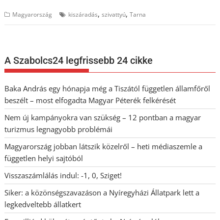
,
,
Magyarország
kiszáradás
szivattyú
Tarna
A Szabolcs24 legfrissebb 24 cikke
Baka András egy hónapja még a Tiszától független államfőről
beszélt – most elfogadta Magyar Péterék felkérését
Nem új kampányokra van szükség – 12 pontban a magyar
turizmus legnagyobb problémái
Magyarország jobban látszik közelről – heti médiaszemle a
független helyi sajtóból
Visszaszámlálás indul: -1, 0, Sziget!
Siker: a közönségszavazáson a Nyíregyházi Állatpark lett a
legkedveltebb állatkert