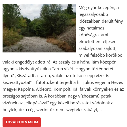
Még nyár közepén, a
legaszályosabb
időszakban derült fény
egy hatalmas
kópéságra, ami
elméletben teljesen
szabályosan zajlott,
mivel felsőbb körökből
valaki engedélyt adott rá. Az aszály és a hőhullám közepén
ugyanis kiszivattyúzták a Tarna vízét. Hogyan történhetett
ilyen? „Kiszáradt a Tarna, valaki az utolsó csepp vizet is
kiszivattyúzta!” – futótűzként terjedt a hír július végén a Heves
megyei Kápolna, Aldebrő, Kompolt, Kál falvak környékén és az
országos sajtóban is. A korábban nagy vízhozamú patak
vizének az „ellopásával” egy közeli borászatot vádolnak a
helyiek, de a cég szerint ők nem szegtek szabályt,…
TOVÁBB OLVASOM