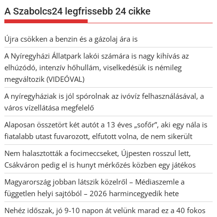
A Szabolcs24 legfrissebb 24 cikke
Újra csökken a benzin és a gázolaj ára is
A Nyíregyházi Állatpark lakói számára is nagy kihívás az
elhúzódó, intenzív hőhullám, viselkedésük is némileg
megváltozik (VIDEÓVAL)
A nyíregyháziak is jól spórolnak az ivóvíz felhasználásával, a
város vízellátása megfelelő
Alaposan összetört két autót a 13 éves „sofőr”, aki egy nála is
fiatalabb utast fuvarozott, elfutott volna, de nem sikerült
Nem halasztották a focimeccseket, Újpesten rosszul lett,
Csákváron pedig el is hunyt mérkőzés közben egy játékos
Magyarország jobban látszik közelről – Médiaszemle a
független helyi sajtóból – 2026 harmincegyedik hete
Nehéz időszak, jó 9-10 napon át velünk marad ez a 40 fokos