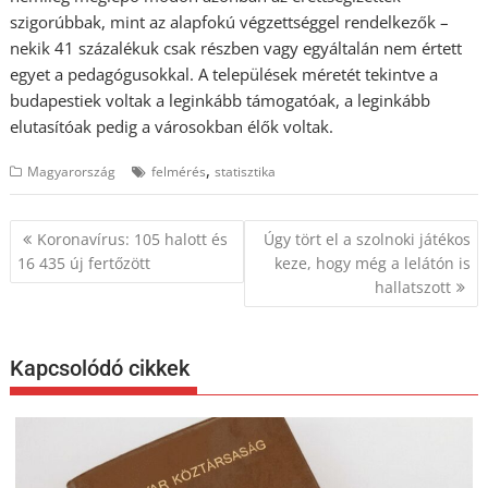
szigorúbbak, mint az alapfokú végzettséggel rendelkezők –
nekik 41 százalékuk csak részben vagy egyáltalán nem értett
egyet a pedagógusokkal. A települések méretét tekintve a
budapestiek voltak a leginkább támogatóak, a leginkább
elutasítóak pedig a városokban élők voltak.
,
Magyarország
felmérés
statisztika
Bejegyzés
Koronavírus: 105 halott és
Úgy tört el a szolnoki játékos
navigáció
16 435 új fertőzött
keze, hogy még a lelátón is
hallatszott
Kapcsolódó cikkek