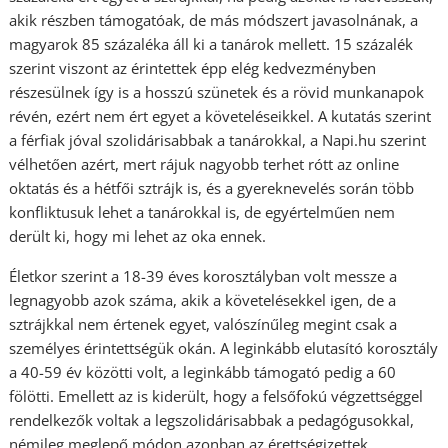
akik részben támogatóak, de más módszert javasolnának, a
magyarok 85 százaléka áll ki a tanárok mellett. 15 százalék
szerint viszont az érintettek épp elég kedvezményben
részesülnek így is a hosszú szünetek és a rövid munkanapok
révén, ezért nem ért egyet a követeléseikkel. A kutatás szerint
a férfiak jóval szolidárisabbak a tanárokkal, a Napi.hu szerint
vélhetően azért, mert rájuk nagyobb terhet rótt az online
oktatás és a hétfői sztrájk is, és a gyereknevelés során több
konfliktusuk lehet a tanárokkal is, de egyértelműen nem
derült ki, hogy mi lehet az oka ennek.
Életkor szerint a 18-39 éves korosztályban volt messze a
legnagyobb azok száma, akik a követelésekkel igen, de a
sztrájkkal nem értenek egyet, valószínűleg megint csak a
személyes érintettségük okán. A leginkább elutasító korosztály
a 40-59 év közötti volt, a leginkább támogató pedig a 60
fölötti. Emellett az is kiderült, hogy a felsőfokú végzettséggel
rendelkezők voltak a legszolidárisabbak a pedagógusokkal,
némileg meglepő módon azonban az érettségizettek