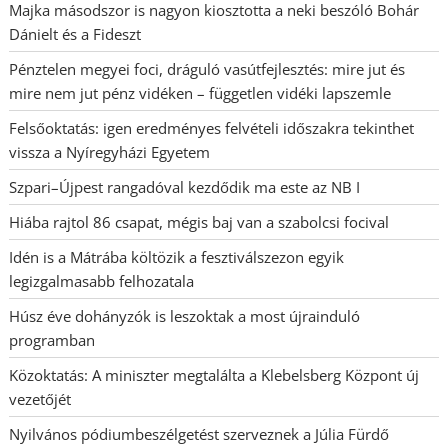
Majka másodszor is nagyon kiosztotta a neki beszóló Bohár
Dánielt és a Fideszt
Pénztelen megyei foci, dráguló vasútfejlesztés: mire jut és
mire nem jut pénz vidéken – független vidéki lapszemle
Felsőoktatás: igen eredményes felvételi időszakra tekinthet
vissza a Nyíregyházi Egyetem
Szpari–Újpest rangadóval kezdődik ma este az NB I
Hiába rajtol 86 csapat, mégis baj van a szabolcsi focival
Idén is a Mátrába költözik a fesztiválszezon egyik
legizgalmasabb felhozatala
Húsz éve dohányzók is leszoktak a most újrainduló
programban
Közoktatás: A miniszter megtalálta a Klebelsberg Központ új
vezetőjét
Nyilvános pódiumbeszélgetést szerveznek a Júlia Fürdő