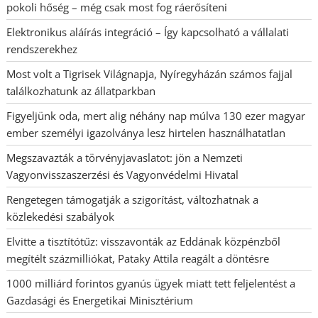
pokoli hőség – még csak most fog ráerősíteni
Elektronikus aláírás integráció – Így kapcsolható a vállalati
rendszerekhez
Most volt a Tigrisek Világnapja, Nyíregyházán számos fajjal
találkozhatunk az állatparkban
Figyeljünk oda, mert alig néhány nap múlva 130 ezer magyar
ember személyi igazolványa lesz hirtelen használhatatlan
Megszavazták a törvényjavaslatot: jön a Nemzeti
Vagyonvisszaszerzési és Vagyonvédelmi Hivatal
Rengetegen támogatják a szigorítást, változhatnak a
közlekedési szabályok
Elvitte a tisztítótűz: visszavonták az Eddának közpénzből
megítélt százmilliókat, Pataky Attila reagált a döntésre
1000 milliárd forintos gyanús ügyek miatt tett feljelentést a
Gazdasági és Energetikai Minisztérium