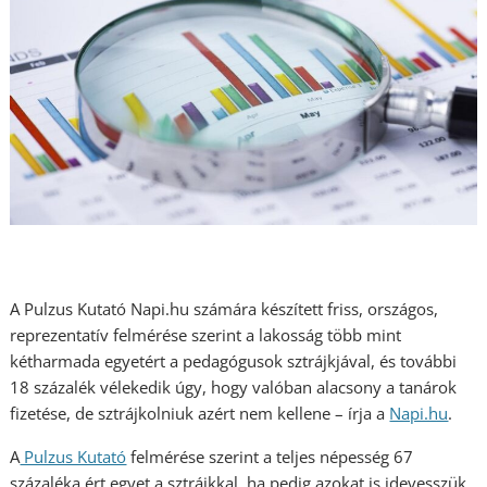
A Pulzus Kutató Napi.hu számára készített friss, országos,
reprezentatív felmérése szerint a lakosság több mint
kétharmada egyetért a pedagógusok sztrájkjával, és további
18 százalék vélekedik úgy, hogy valóban alacsony a tanárok
fizetése, de sztrájkolniuk azért nem kellene – írja a
Napi.hu
.
A
Pulzus Kutató
felmérése szerint a teljes népesség 67
százaléka ért egyet a sztrájkkal, ha pedig azokat is idevesszük,