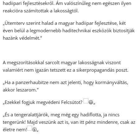
hadiipari fejlesztésekről. Ám valószínűleg nem egészen ilyen
reakcióra számítottak a lakosságtól.
„Ütemterv szerint halad a magyar hadiipar fejlesztése, két
éven belül a legmodernebb haditechnikai eszközök biztosítják
hazánk védelmét.”
A megszorításokkal sarcolt magyar lakosságnak viszont
valamiért nem igazán tetszett ez a sikerpropagandás poszt.
„Ha a panzerhaubitze nem azt jelenti, hogy kormányváltás,
akkor leszarom.”
„Ezekkel fogjuk megvédeni Felcsútot?
„
„És a tengeralattjàrók, meg még egy hadiflotta, ja nincs
tengerünk! Majd veszünk azt is, van itt pénz mindenre, csak az
életre nem!
„