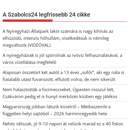
A Szabolcs24 legfrissebb 24 cikke
A Nyíregyházi Állatpark lakói számára is nagy kihívás az
elhúzódó, intenzív hőhullám, viselkedésük is némileg
megváltozik (VIDEÓVAL)
A nyíregyháziak is jól spórolnak az ivóvíz felhasználásával, a
város vízellátása megfelelő
Alaposan összetört két autót a 13 éves „sofőr”, aki egy nála is
fiatalabb utast fuvarozott, elfutott volna, de nem sikerült
Nem halasztották a focimeccseket, Újpesten rosszul lett,
Csákváron pedig el is hunyt mérkőzés közben egy játékos
Magyarország jobban látszik közelről – Médiaszemle a
független helyi sajtóból – 2026 harmincegyedik hete
Nehéz időszak, jó 9-10 napon át velünk marad ez a 40 fokos