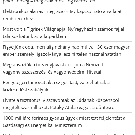
pokoli hőség – még csak most fog ráerősíteni
Elektronikus aláírás integráció – Így kapcsolható a vállalati
rendszerekhez
Most volt a Tigrisek Világnapja, Nyíregyházán számos fajjal
találkozhatunk az állatparkban
Figyeljünk oda, mert alig néhány nap múlva 130 ezer magyar
ember személyi igazolványa lesz hirtelen használhatatlan
Megszavazták a törvényjavaslatot: jön a Nemzeti
Vagyonvisszaszerzési és Vagyonvédelmi Hivatal
Rengetegen támogatják a szigorítást, változhatnak a
közlekedési szabályok
Elvitte a tisztítótűz: visszavonták az Eddának közpénzből
megítélt százmilliókat, Pataky Attila reagált a döntésre
1000 milliárd forintos gyanús ügyek miatt tett feljelentést a
Gazdasági és Energetikai Minisztérium