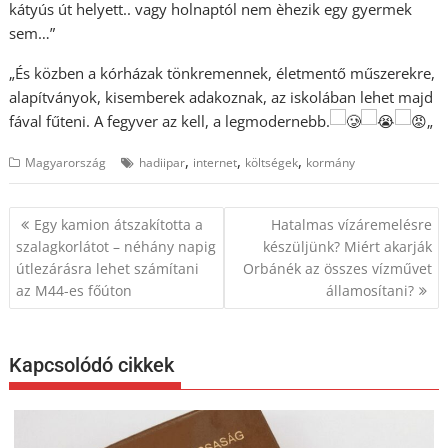
kátyús út helyett.. vagy holnaptól nem èhezik egy gyermek
sem…”
„És közben a kórházak tönkremennek, életmentő műszerekre,
alapítványok, kisemberek adakoznak, az iskolában lehet majd
fával fűteni. A fegyver az kell, a legmodernebb.
„
,
,
,
Magyarország
hadiipar
internet
költségek
kormány
Bejegyzés
Egy kamion átszakította a
Hatalmas vízáremelésre
navigáció
szalagkorlátot – néhány napig
készüljünk? Miért akarják
útlezárásra lehet számítani
Orbánék az összes vízművet
az M44-es főúton
államosítani?
Kapcsolódó cikkek