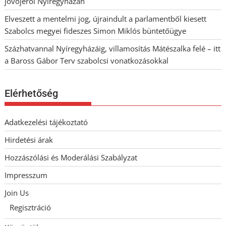
jövőjéről Nyíregyházán
Elveszett a mentelmi jog, újraindult a parlamentből kiesett
Szabolcs megyei fideszes Simon Miklós büntetőügye
Százhatvannal Nyíregyházáig, villamosítás Mátészalka felé – itt
a Baross Gábor Terv szabolcsi vonatkozásokkal
Elérhetőség
Adatkezelési tájékoztató
Hirdetési árak
Hozzászólási és Moderálási Szabályzat
Impresszum
Join Us
Regisztráció