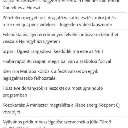
Majka másodszor is nagyon kiosztotta a neki beszóló Bohár
Dánielt és a Fideszt
Pénztelen megyei foci, dráguló vasútfejlesztés: mire jut és
mire nem jut pénz vidéken – független vidéki lapszemle
Felsőoktatás: igen eredményes felvételi időszakra tekinthet
vissza a Nyíregyházi Egyetem
Szpari–Újpest rangadóval kezdődik ma este az NB I
Hiába rajtol 86 csapat, mégis baj van a szabolcsi focival
Idén is a Mátrába költözik a fesztiválszezon egyik
legizgalmasabb felhozatala
Húsz éve dohányzók is leszoktak a most újrainduló
programban
Közoktatás: A miniszter megtalálta a Klebelsberg Központ új
vezetőjét
Nyilvános pódiumbeszélgetést szerveznek a Júlia Fürdő