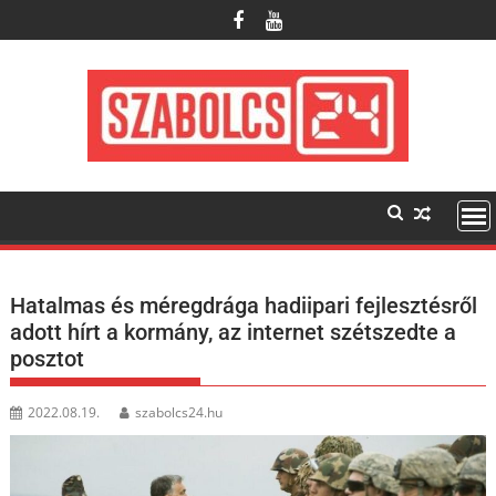
Skip
to
content
Hatalmas és méregdrága hadiipari fejlesztésről
adott hírt a kormány, az internet szétszedte a
posztot
2022.08.19.
szabolcs24.hu