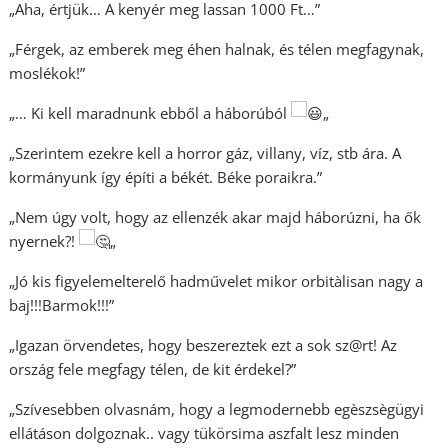
„Aha, értjük… A kenyér meg lassan 1000 Ft…”
„Férgek, az emberek meg éhen halnak, és télen megfagynak,
moslékok!”
„… Ki kell maradnunk ebből a háborúból
„
„Szerintem ezekre kell a horror gáz, villany, víz, stb ára. A
kormányunk így építi a békét. Béke poraikra.”
„Nem úgy volt, hogy az ellenzék akar majd háborúzni, ha ők
nyernek?!
„
„Jó kis figyelemelterelő hadművelet mikor orbitàlisan nagy a
baj!!!Barmok!!!”
„Igazan örvendetes, hogy beszereztek ezt a sok sz@rt! Az
ország fele megfagy télen, de kit érdekel?”
„Szívesebben olvasnám, hogy a legmodernebb egèszsègügyi
ellátáson dolgoznak.. vagy tükörsima aszfalt lesz minden