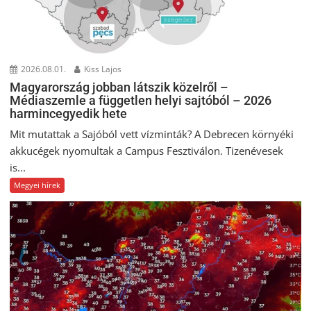
2026.08.01.
Kiss Lajos
Magyarország jobban látszik közelről –
Médiaszemle a független helyi sajtóból – 2026
harmincegyedik hete
Mit mutattak a Sajóból vett vízminták? A Debrecen környéki
akkucégek nyomultak a Campus Fesztiválon. Tizenévesek
is...
Megyei hírek