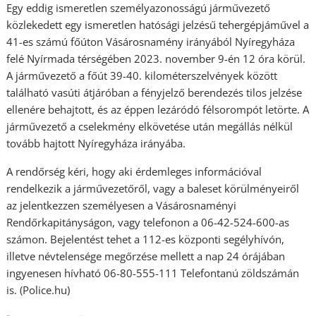
Egy eddig ismeretlen személyazonosságú járművezető
közlekedett egy ismeretlen hatósági jelzésű tehergépjáművel a
41-es számú főúton Vásárosnamény irányából Nyíregyháza
felé Nyírmada térségében 2023. november 9-én 12 óra körül.
A járművezető a főút 39-40. kilométerszelvények között
található vasúti átjáróban a fényjelző berendezés tilos jelzése
ellenére behajtott, és az éppen lezáródó félsorompót letörte. A
járművezető a cselekmény elkövetése után megállás nélkül
tovább hajtott Nyíregyháza irányába.
A rendőrség kéri, hogy aki érdemleges információval
rendelkezik a járművezetőről, vagy a baleset körülményeiről
az jelentkezzen személyesen a Vásárosnaményi
Rendőrkapitányságon, vagy telefonon a 06-42-524-600-as
számon. Bejelentést tehet a 112-es központi segélyhívón,
illetve névtelensége megőrzése mellett a nap 24 órájában
ingyenesen hívható 06-80-555-111 Telefontanú zöldszámán
is. (Police.hu)