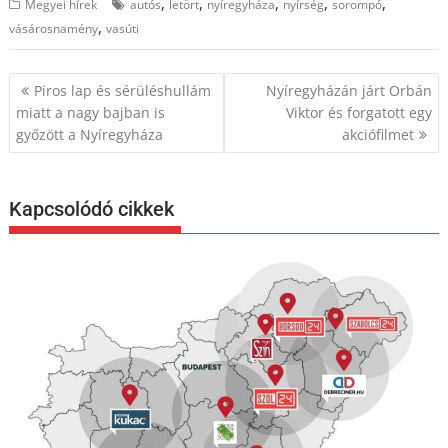
,
,
,
,
,
Megyei hírek
autós
letört
nyíregyháza
nyírség
sorompó
,
vásárosnamény
vasúti
Bejegyzés
Piros lap és sérüléshullám
Nyíregyházán járt Orbán
navigáció
miatt a nagy bajban is
Viktor és forgatott egy
győzött a Nyíregyháza
akciófilmet
Kapcsolódó cikkek