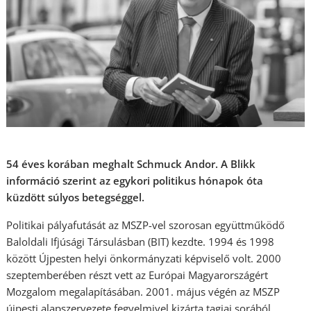
54 éves korában meghalt Schmuck Andor. A Blikk
információ szerint az egykori politikus hónapok óta
küzdött súlyos betegséggel.
Politikai pályafutását az MSZP-vel szorosan együttműködő
Baloldali Ifjúsági Társulásban (BIT) kezdte. 1994 és 1998
között Újpesten helyi önkormányzati képviselő volt. 2000
szeptemberében részt vett az Európai Magyarországért
Mozgalom megalapításában. 2001. május végén az MSZP
újpesti alapszervezete fegyelmivel kizárta tagjai sorából.