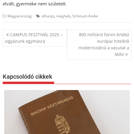
elvált, gyermeke nem született.
,
,
Magyarország
elhunyt
meghalt
Schmuck Andor
Bejegyzés
CAMPUS FESZTIVÁL 2025 –
800 milliárd forint értékű
navigáció
vigyázunk egymásra
európai hitelből
modernizálná a vasutat a
MÁV
Kapcsolódó cikkek