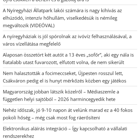
A Nyíregyházi Állatpark lakói számára is nagy kihívás az
elhúzódó, intenzív hőhullám, viselkedésük is némileg
megváltozik (VIDEÓVAL)
A nyíregyháziak is jól spórolnak az ivóvíz felhasználásával, a
város vízellátása megfelelő
Alaposan összetört két autót a 13 éves „sofőr”, aki egy nála is
fiatalabb utast fuvarozott, elfutott volna, de nem sikerült
Nem halasztották a focimeccseket, Újpesten rosszul lett,
Csákváron pedig el is hunyt mérkőzés közben egy játékos
Magyarország jobban látszik közelről – Médiaszemle a
független helyi sajtóból – 2026 harmincegyedik hete
Nehéz időszak, jó 9-10 napon át velünk marad ez a 40 fokos
pokoli hőség – még csak most fog ráerősíteni
Elektronikus aláírás integráció – Így kapcsolható a vállalati
rendszerekhez