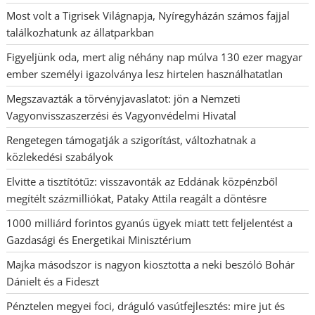
Most volt a Tigrisek Világnapja, Nyíregyházán számos fajjal
találkozhatunk az állatparkban
Figyeljünk oda, mert alig néhány nap múlva 130 ezer magyar
ember személyi igazolványa lesz hirtelen használhatatlan
Megszavazták a törvényjavaslatot: jön a Nemzeti
Vagyonvisszaszerzési és Vagyonvédelmi Hivatal
Rengetegen támogatják a szigorítást, változhatnak a
közlekedési szabályok
Elvitte a tisztítótűz: visszavonták az Eddának közpénzből
megítélt százmilliókat, Pataky Attila reagált a döntésre
1000 milliárd forintos gyanús ügyek miatt tett feljelentést a
Gazdasági és Energetikai Minisztérium
Majka másodszor is nagyon kiosztotta a neki beszóló Bohár
Dánielt és a Fideszt
Pénztelen megyei foci, dráguló vasútfejlesztés: mire jut és