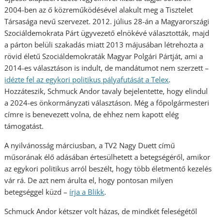
2004-ben az ő közreműködésével alakult meg a Tisztelet
Társasága nevű szervezet. 2012. július 28-án a Magyarországi
Szociáldemokrata Párt ügyvezető elnökévé választották, majd
a párton belüli szakadás miatt 2013 májusában létrehozta a
rövid életű Szociáldemokraták Magyar Polgári Pártját, ami a
2014-es választáson is indult, de mandátumot nem szerzett –
idézte fel az egykori politikus pályafutását a Telex
.
Hozzáteszik, Schmuck Andor tavaly bejelentette, hogy elindul
a 2024-es önkormányzati választáson. Még a főpolgármesteri
címre is benevezett volna, de ehhez nem kapott elég
támogatást.
A nyilvánosság márciusban, a TV2 Nagy Duett című
műsorának élő adásában értesülhetett a betegségéről, amikor
az egykori politikus arról beszélt, hogy több életmentő kezelés
vár rá. De azt nem árulta el, hogy pontosan milyen
betegséggel küzd –
írja a Blikk
.
Schmuck Andor kétszer volt házas, de mindkét feleségétől