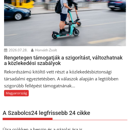
2026.07.28.
Horváth Zsolt
Rengetegen támogatják a szigorítást, változhatnak
a közlekedési szabályok
Rekordszámú kitöltő vett részt a közlekedésbiztonsági
társadalmi egyeztetésben. A válaszok alapján a legtöbben
szigorúbb fellépést támogatnának...
Magyarország
A Szabolcs24 legfrissebb 24 cikke
Újra csökken a benzin és a gázolaj ára is