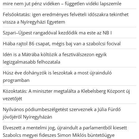
mire nem jut pénz vidéken – független vidéki lapszemle
Felsőoktatás: igen eredményes felvételi időszakra tekinthet
vissza a Nyíregyházi Egyetem
Szpari–Újpest rangadóval kezdődik ma este az NB I
Hiába rajtol 86 csapat, mégis baj van a szabolcsi focival
Idén is a Mátrába költözik a fesztiválszezon egyik
legizgalmasabb felhozatala
Húsz éve dohányzók is leszoktak a most újrainduló
programban
Közoktatás: A miniszter megtalálta a Klebelsberg Központ új
vezetőjét
Nyilvános pódiumbeszélgetést szerveznek a Júlia Fürdő
jövőjéről Nyíregyházán
Elveszett a mentelmi jog, újraindult a parlamentből kiesett
Szabolcs megyei fideszes Simon Miklós büntetőügye