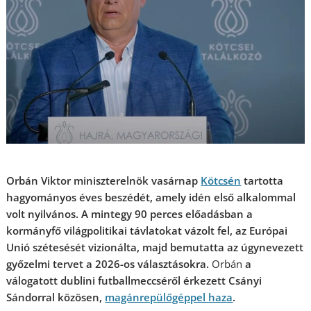
Orbán Viktor miniszterelnök vasárnap
Kötcsén
tartotta
hagyományos éves beszédét, amely idén első alkalommal
volt nyilvános. A mintegy 90 perces előadásban a
kormányfő világpolitikai távlatokat vázolt fel, az Európai
Unió szétesését vizionálta, majd bemutatta az úgynevezett
győzelmi tervet a 2026-os választásokra.
Orbán
a
válogatott dublini futballmeccséről érkezett Csányi
Sándorral közösen,
magánrepülőgéppel haza
.