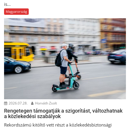
is...
Magyarország
2026.07.28.
Horváth Zsolt
Rengetegen támogatják a szigorítást, változhatnak
a közlekedési szabályok
Rekordszámú kitöltő vett részt a közlekedésbiztonsági