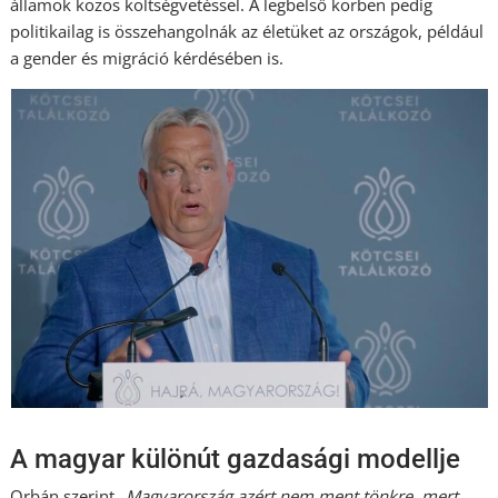
államok közös költségvetéssel. A legbelső körben pedig
politikailag is összehangolnák az életüket az országok, például
a gender és migráció kérdésében is.
A magyar különút gazdasági modellje
Orbán szerint
„Magyarország azért nem ment tönkre, mert