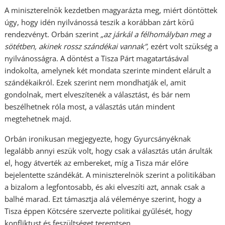
A miniszterelnök kezdetben magyarázta meg, miért döntöttek
úgy, hogy idén nyilvánossá teszik a korábban zárt körű
rendezvényt. Orbán szerint
„az járkál a félhomályban meg a
sötétben, akinek rossz szándékai vannak”,
ezért volt szükség a
nyilvánosságra. A döntést a Tisza Párt magatartásával
indokolta, amelynek két mondata szerinte mindent elárult a
szándékaikról. Ezek szerint nem mondhatják el, amit
gondolnak, mert elveszítenék a választást, és bár nem
beszélhetnek róla most, a választás után mindent
megtehetnek majd.
Orbán ironikusan megjegyezte, hogy Gyurcsányéknak
legalább annyi eszük volt, hogy csak a választás után árulták
el, hogy átverték az embereket, míg a Tisza már előre
bejelentette szándékát. A miniszterelnök szerint a politikában
a bizalom a legfontosabb, és aki elveszíti azt, annak csak a
balhé marad. Ezt támasztja alá véleménye szerint, hogy a
Tisza éppen Kötcsére szervezte politikai gyűlését, hogy
konfliktust és feszültséget teremtsen.