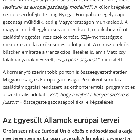
leváltunk az európai gazdasági modellről”
. A különbségeket
részletesen kifejtette: míg Nyugat-Európában segélyalapú
gazdaság működik, addig Magyarországon munkaalapú. A
magyar modell egykulcsos adórendszert, munkához kötött
családtámogatást, rezsicsökkentést, SZJA-mentességet a
nőknek és nullás örökösödési adót jelent. A miniszterelnök
büszkén említette a tranzakciós illetéket is, amit Matolcsy
találmányának nevezett, és
„a pénz áfájának”
minősített.
A kormányfő szerint több ponton is összeegyeztethetetlen
Magyarország és Európa gazdasága. Példaként sorolta a
családtámogatási rendszert, az otthonteremtési programot és
a szektorális adókat.
„Kell, hogy a vajból a kenyér szélére is
jusson”
– összegezte gazdaságpolitikai elképzeléseit.
Az Egyesült Államok európai tervei
Orbán szerint az Európai Unió közös eladósodással akarja
megteremteni az Európai Egyesült Államokat,
ugyanazt a