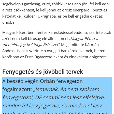
segélyalapú gazdaság, euró, többkulcsos adó jön, fel kell adni
a rezsicsökkentést, le kell jönni az orosz energiáról, pénzt és
katonát kell küldeni Ukrajnába, és be kell engedni őket az
unióba.
Magyar Pétert bennfentes kereskedéssel vádolta, szerinte csak
azért nem kell bíróság elé állnia, mert
„Magyar Pétert a
mentelmi jogával fogja Brüsszel”.
Megemlítette Kármán
Andrást is, akit szerinte a nyugati bankárok fizetnek, hiszen
korábban az Erste ügyvezetőjeként és elnökeként dolgozott.
Fenyegetés és jövőbeli tervek
A beszéd végén Orbán fenyegetőn
fogalmazott:
„Ismernek, én nem szoktam
fenyegetőzni, DE semmi nem lesz elfelejtve,
minden fel lesz jegyezve, és minden el lesz
rendezve”
– mondta jelentőségteljesen, majd