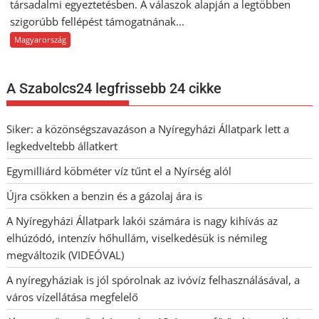
társadalmi egyeztetésben. A válaszok alapján a legtöbben
szigorúbb fellépést támogatnának...
Magyarország
A Szabolcs24 legfrissebb 24 cikke
Siker: a közönségszavazáson a Nyíregyházi Állatpark lett a
legkedveltebb állatkert
Egymilliárd köbméter víz tűnt el a Nyírség alól
Újra csökken a benzin és a gázolaj ára is
A Nyíregyházi Állatpark lakói számára is nagy kihívás az
elhúzódó, intenzív hőhullám, viselkedésük is némileg
megváltozik (VIDEÓVAL)
A nyíregyháziak is jól spórolnak az ivóvíz felhasználásával, a
város vízellátása megfelelő