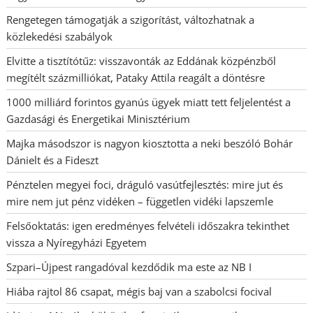
Rengetegen támogatják a szigorítást, változhatnak a
közlekedési szabályok
Elvitte a tisztítótűz: visszavonták az Eddának közpénzből
megítélt százmilliókat, Pataky Attila reagált a döntésre
1000 milliárd forintos gyanús ügyek miatt tett feljelentést a
Gazdasági és Energetikai Minisztérium
Majka másodszor is nagyon kiosztotta a neki beszóló Bohár
Dánielt és a Fideszt
Pénztelen megyei foci, dráguló vasútfejlesztés: mire jut és
mire nem jut pénz vidéken – független vidéki lapszemle
Felsőoktatás: igen eredményes felvételi időszakra tekinthet
vissza a Nyíregyházi Egyetem
Szpari–Újpest rangadóval kezdődik ma este az NB I
Hiába rajtol 86 csapat, mégis baj van a szabolcsi focival