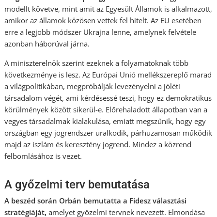
modellt követve, mint amit az Egyesült Államok is alkalmazott,
amikor az államok közösen vettek fel hitelt. Az EU esetében
erre a legjobb módszer Ukrajna lenne, amelynek felvétele
azonban háborúval járna.
A miniszterelnök szerint ezeknek a folyamatoknak több
következménye is lesz. Az Európai Unió mellékszereplő marad
a világpolitikában, megpróbálják levezényelni a jóléti
társadalom végét, ami kérdésessé teszi, hogy ez demokratikus
körülmények között sikerül-e. Előrehaladott állapotban van a
vegyes társadalmak kialakulása, emiatt megszűnik, hogy egy
országban egy jogrendszer uralkodik, párhuzamosan működik
majd az iszlám és keresztény jogrend. Mindez a közrend
felbomlásához is vezet.
A győzelmi terv bemutatása
A beszéd során Orbán bemutatta a Fidesz választási
stratégiáját,
amelyet győzelmi tervnek nevezett. Elmondása