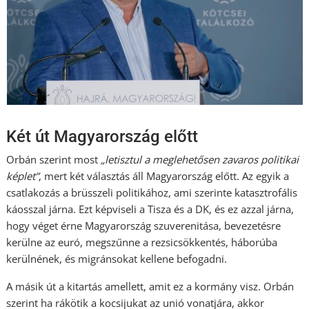
Két út Magyarország előtt
Orbán szerint most
„letisztul a meglehetősen zavaros politikai
képlet”
, mert két választás áll Magyarország előtt. Az egyik a
csatlakozás a brüsszeli politikához, ami szerinte katasztrofális
káosszal járna. Ezt képviseli a Tisza és a DK, és ez azzal járna,
hogy véget érne Magyarország szuverenitása, bevezetésre
kerülne az euró, megszűnne a rezsicsökkentés, háborúba
kerülnének, és migránsokat kellene befogadni.
A másik út a kitartás amellett, amit ez a kormány visz. Orbán
szerint ha rákötik a kocsijukat az unió vonatjára, akkor