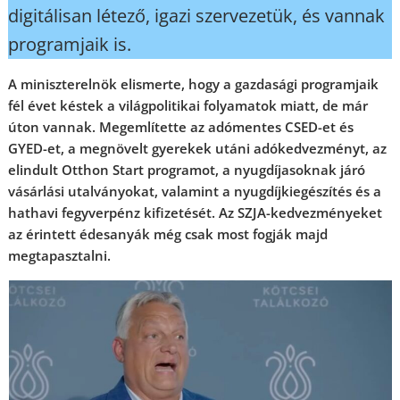
digitálisan létező, igazi szervezetük, és vannak
programjaik is.
A miniszterelnök elismerte, hogy a gazdasági programjaik
fél évet késtek a világpolitikai folyamatok miatt, de már
úton vannak. Megemlítette az adómentes CSED-et és
GYED-et, a megnövelt gyerekek utáni adókedvezményt, az
elindult Otthon Start programot, a nyugdíjasoknak járó
vásárlási utalványokat, valamint a nyugdíjkiegészítés és a
hathavi fegyverpénz kifizetését. Az SZJA-kedvezményeket
az érintett édesanyák még csak most fogják majd
megtapasztalni.