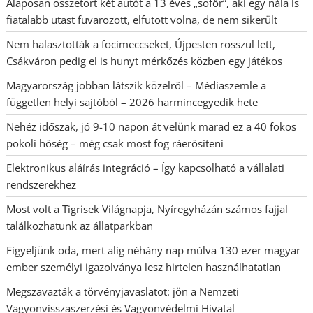
Alaposan összetört két autót a 13 éves „sofőr”, aki egy nála is
fiatalabb utast fuvarozott, elfutott volna, de nem sikerült
Nem halasztották a focimeccseket, Újpesten rosszul lett,
Csákváron pedig el is hunyt mérkőzés közben egy játékos
Magyarország jobban látszik közelről – Médiaszemle a
független helyi sajtóból – 2026 harmincegyedik hete
Nehéz időszak, jó 9-10 napon át velünk marad ez a 40 fokos
pokoli hőség – még csak most fog ráerősíteni
Elektronikus aláírás integráció – Így kapcsolható a vállalati
rendszerekhez
Most volt a Tigrisek Világnapja, Nyíregyházán számos fajjal
találkozhatunk az állatparkban
Figyeljünk oda, mert alig néhány nap múlva 130 ezer magyar
ember személyi igazolványa lesz hirtelen használhatatlan
Megszavazták a törvényjavaslatot: jön a Nemzeti
Vagyonvisszaszerzési és Vagyonvédelmi Hivatal