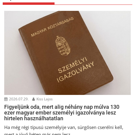
2026.07.29.
Kiss Lajos
Figyeljünk oda, mert alig néhány nap múlva 130
ezer magyar ember személyi igazolványa lesz
hirtelen használhatatlan
Ha még régi típusú személyije van, sürgősen cserélni kell,
mert a jövő héten már nem lesz...