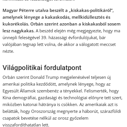
Magyar Péterre utalva beszélt a „kiskakas-politikáról”,
amelynek lényege a kakaskodás, mellkidüllesztés és
kukorékolás. Orbán szerint azonban a kiskakasból sosem
lesz nagykakas.
A beszéd elején még megjegyezte, hogy ma
ünnepli feleségével 39. házassági évfordulójukat, bár
valójában tegnap lett volna, de akkor a válogatott meccset
nézte.
Világpolitikai fordulatpont
Orbán szerint Donald Trump megjelenésével teljesen új
amerikai politika kezdődött, amelynek lényege, hogy az
Egyesült Államok szembenéz a tényekkel. Felismerték, hogy
Kína demográfiai, gazdasági és technológiai előnyre tett szert,
miközben katonai hátránya is csökken. Az amerikaiak azt is
belátták, hogy Oroszország megnyerte a háborút, szárazföldi
csapatok bevetése nélkül az orosz győzelem
visszafordíthatatlan lett.