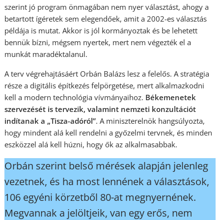
szerint jó program önmagában nem nyer választást, ahogy a
betartott ígéretek sem elegendőek, amit a 2002-es választás
példája is mutat. Akkor is jól kormányoztak és be lehetett
bennük bízni, mégsem nyertek, mert nem végezték el a
munkát maradéktalanul.
A terv végrehajtásáért Orbán Balázs lesz a felelős. A stratégia
része a digitális építkezés felpörgetése, mert alkalmazkodni
kell a modern technológia vívmányaihoz.
Békemenetek
szervezését is tervezik, valamint nemzeti konzultációt
indítanak a „Tisza-adóról”
. A miniszterelnök hangsúlyozta,
hogy mindent alá kell rendelni a győzelmi tervnek, és minden
eszközzel alá kell húzni, hogy ők az alkalmasabbak.
Orbán szerint belső mérések alapján jelenleg
vezetnek, és ha most lennének a választások,
106 egyéni körzetből 80-at megnyernének.
Megvannak a jelöltjeik, van egy erős, nem