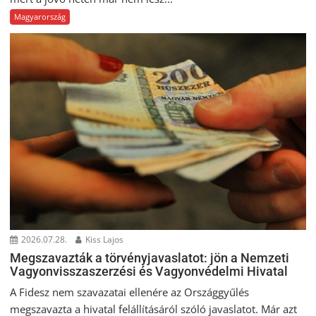
Magyarország
2026.07.28.
Kiss Lajos
Megszavazták a törvényjavaslatot: jön a Nemzeti
Vagyonvisszaszerzési és Vagyonvédelmi Hivatal
A Fidesz nem szavazatai ellenére az Országgyűlés
megszavazta a hivatal felállításáról szóló javaslatot. Már azt