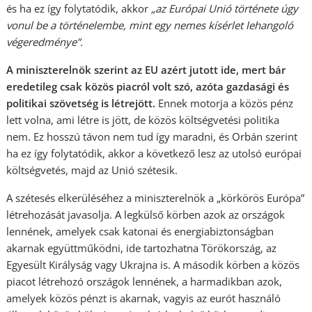
és ha ez így folytatódik, akkor
„az Európai Unió története úgy
vonul be a történelembe, mint egy nemes kísérlet lehangoló
végeredménye”.
A miniszterelnök szerint az EU azért jutott ide, mert bár
eredetileg csak közös piacról volt szó, azóta gazdasági és
politikai szövetség is létrejött.
Ennek motorja a közös pénz
lett volna, ami létre is jött, de közös költségvetési politika
nem. Ez hosszú távon nem tud így maradni, és Orbán szerint
ha ez így folytatódik, akkor a következő lesz az utolsó európai
költségvetés, majd az Unió szétesik.
A szétesés elkerüléséhez a miniszterelnök a „körkörös Európa”
létrehozását javasolja. A legkülső körben azok az országok
lennének, amelyek csak katonai és energiabiztonságban
akarnak együttműködni, ide tartozhatna Törökország, az
Egyesült Királyság vagy Ukrajna is. A második körben a közös
piacot létrehozó országok lennének, a harmadikban azok,
amelyek közös pénzt is akarnak, vagyis az eurót használó