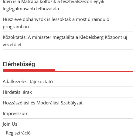
Idén is a Mátrába költözik a fesztiválszezon egyik
legizgalmasabb felhozatala
Húsz éve dohányzók is leszoktak a most újrainduló
programban
Közoktatás: A miniszter megtalálta a Klebelsberg Központ új
vezetőjét
Elérhetőség
Adatkezelési tájékoztató
Hirdetési árak
Hozzászólási és Moderálási Szabályzat
Impresszum
Join Us
Regisztráció