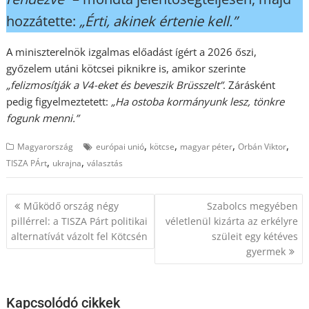
hozzátette:
„Érti, akinek értenie kell.”
A miniszterelnök izgalmas előadást ígért a 2026 őszi,
győzelem utáni kötcsei piknikre is, amikor szerinte
„felizmosítják a V4-eket és beveszik Brüsszelt”
. Zárásként
pedig figyelmeztetett:
„Ha ostoba kormányunk lesz, tönkre
fogunk menni.”
,
,
,
,
Magyarország
európai unió
kötcse
magyar péter
Orbán Viktor
,
,
TISZA PÁrt
ukrajna
választás
Bejegyzés
Működő ország négy
Szabolcs megyében
navigáció
pillérrel: a TISZA Párt politikai
véletlenül kizárta az erkélyre
alternatívát vázolt fel Kötcsén
szüleit egy kétéves
gyermek
Kapcsolódó cikkek