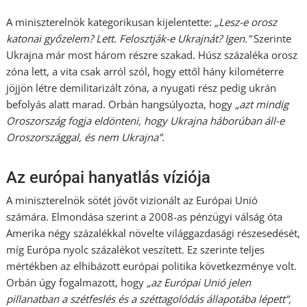
A miniszterelnök kategorikusan kijelentette:
„Lesz-e orosz
katonai győzelem? Lett. Felosztják-e Ukrajnát? Igen.”
Szerinte
Ukrajna már most három részre szakad. Húsz százaléka orosz
zóna lett, a vita csak arról szól, hogy ettől hány kilométerre
jöjjön létre demilitarizált zóna, a nyugati rész pedig ukrán
befolyás alatt marad. Orbán hangsúlyozta, hogy
„azt mindig
Oroszország fogja eldönteni, hogy Ukrajna háborúban áll-e
Oroszországgal, és nem Ukrajna”.
Az európai hanyatlás víziója
A miniszterelnök sötét jövőt vizionált az Európai Unió
számára. Elmondása szerint a 2008-as pénzügyi válság óta
Amerika négy százalékkal növelte világgazdasági részesedését,
míg Európa nyolc százalékot veszített. Ez szerinte teljes
mértékben az elhibázott európai politika következménye volt.
Orbán úgy fogalmazott, hogy
„az Európai Unió jelen
pillanatban a szétfeslés és a széttagolódás állapotába lépett”,