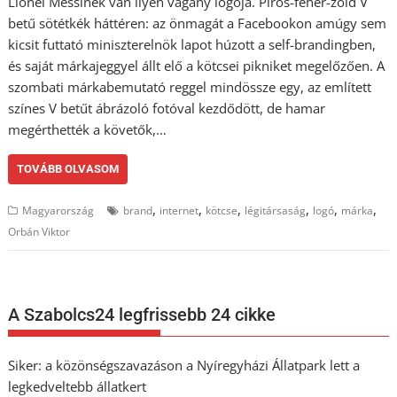
Lionel Messinek van ilyen vagány logója. Piros-fehér-zöld V
betű sötétkék háttéren: az önmagát a Facebookon amúgy sem
kicsit futtató miniszterelnök lapot húzott a self-brandingben,
és saját márkajeggyel állt elő a kötcsei pikniket megelőzően. A
szombati márkabemutató reggel mindössze egy, az említett
színes V betűt ábrázoló fotóval kezdődött, de hamar
megérthették a követők,…
TOVÁBB OLVASOM
,
,
,
,
,
,
Magyarország
brand
internet
kötcse
légitársaság
logó
márka
Orbán Viktor
A Szabolcs24 legfrissebb 24 cikke
Siker: a közönségszavazáson a Nyíregyházi Állatpark lett a
legkedveltebb állatkert