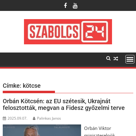
Skip
to
content
Címke:
kötcse
Orbán Kötcsén: az EU szétesik, Ukrajnát
felosztották, megvan a Fidesz győzelmi terve
2025.09.07.
Palinkas Janos
Orbán Viktor
miniszterelnök