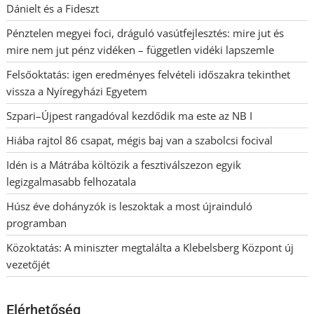
Dánielt és a Fideszt
Pénztelen megyei foci, dráguló vasútfejlesztés: mire jut és
mire nem jut pénz vidéken – független vidéki lapszemle
Felsőoktatás: igen eredményes felvételi időszakra tekinthet
vissza a Nyíregyházi Egyetem
Szpari–Újpest rangadóval kezdődik ma este az NB I
Hiába rajtol 86 csapat, mégis baj van a szabolcsi focival
Idén is a Mátrába költözik a fesztiválszezon egyik
legizgalmasabb felhozatala
Húsz éve dohányzók is leszoktak a most újrainduló
programban
Közoktatás: A miniszter megtalálta a Klebelsberg Központ új
vezetőjét
Elérhetőség