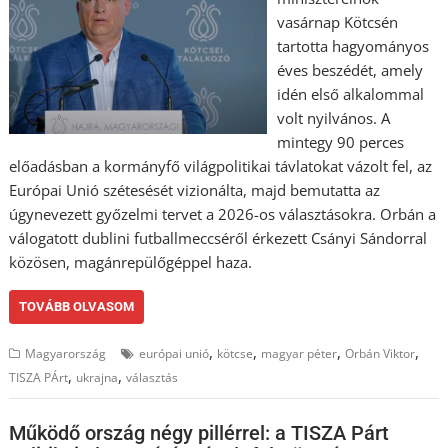
vasárnap Kötcsén
tartotta hagyományos
éves beszédét, amely
idén első alkalommal
volt nyilvános. A
mintegy 90 perces
előadásban a kormányfő világpolitikai távlatokat vázolt fel, az
Európai Unió szétesését vizionálta, majd bemutatta az
úgynevezett győzelmi tervet a 2026-os választásokra. Orbán a
válogatott dublini futballmeccséről érkezett Csányi Sándorral
közösen, magánrepülőgéppel haza.
TOVÁBB OLVASOM
,
,
,
,
Magyarország
európai unió
kötcse
magyar péter
Orbán Viktor
,
,
TISZA PÁrt
ukrajna
választás
Működő ország négy pillérrel: a TISZA Párt