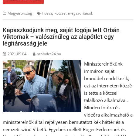
,
,
Magyarország
fidesz
kötcse
megszorítások
Kapaszkodjunk meg, saját logója lett Orbán
Viktornak – valószínűleg az alapötlet egy
légitársaság jele
2021.09.04.
szabolcs24.hu
Miniszterelnökünk
immáron saját
branddel rendelkezik,
ezt az interneten közzé
is tette a kötcsei
találkozó alkalmával.
Minden fotóra és
videóra alkalmazható a
miniszterelnök által rejtélyesen bemutatott kék háttér és a
nemzeti színű V betű. Egyebek mellett Roger Federernek és