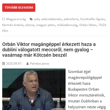
TOVÁBB OLVASOM
,
,
,
,
Magyarország
adó
adócsökkentés
adóreform
Forsthoffer Ágnes
,
,
,
,
,
Kármán András
kötcse
magyar péter
működőország
Orbán Viktor
TISZA
PÁrt
Orbán Viktor magángéppel érkezett haza a
dublini válogatott meccsről, nem gyalog –
vasárnap már Kötcsén beszél
2025.09.07.
Palinkas Janos
Szombat éjjel
magánrepülőgéppel
érkezett haza
Budapestre Orbán
Viktor miniszterelnök,
miután Dublinban a
helyszínen nézte végig