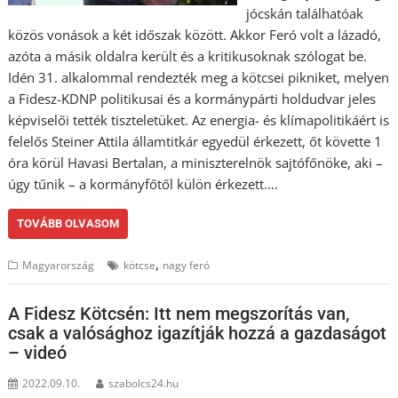
jócskán találhatóak
közös vonások a két időszak között. Akkor Feró volt a lázadó,
azóta a másik oldalra került és a kritikusoknak szólogat be.
Idén 31. alkalommal rendezték meg a kötcsei pikniket, melyen
a Fidesz-KDNP politikusai és a kormánypárti holdudvar jeles
képviselői tették tiszteletüket. Az energia- és klímapolitikáért is
felelős Steiner Attila államtitkár egyedül érkezett, őt követte 1
óra körül Havasi Bertalan, a miniszterelnök sajtófőnöke, aki –
úgy tűnik – a kormányfőtől külön érkezett.…
TOVÁBB OLVASOM
,
Magyarország
kötcse
nagy feró
A Fidesz Kötcsén: Itt nem megszorítás van,
csak a valósághoz igazítják hozzá a gazdaságot
– videó
2022.09.10.
szabolcs24.hu