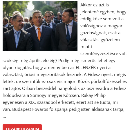
Akkor ez azt is
jelentené egyben, hogy
eddig köze sem volt a
valósághoz a magyar
gazdaságnak, csak a
választási győzelem
miatti
szemfényvesztésre volt
szükség még április elejéig? Pedig még ismerős lehet egy
olyan riogatás, hogy amennyiben az ELLENZÉK nyeri a
választást, óriási megszorítások lesznek. A Fidesz nyert, mégis
lettek, de szerintük ez csak vis major. Közös pörköltfőzéssel és
zárt ajtós Orbán-beszéddel hangolódik az őszi évadra a Fidesz
holdudvara a Somogy megyei Kötcsén. Rákay Philip
egyenesen a XIX. századból érkezett, ezért azt se tudta, mi
van. Budapest Főváros főispánja pedig isten áldásának tartja,
…
TOVÁBB OLVASOM