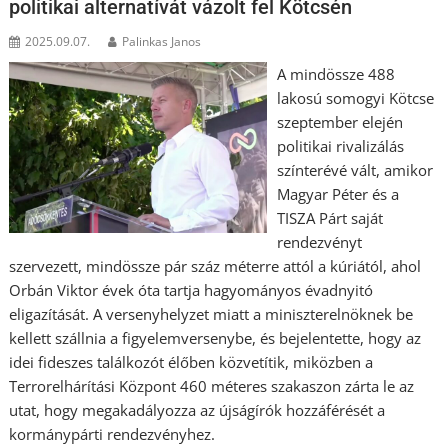
politikai alternatívát vázolt fel Kötcsén
2025.09.07.
Palinkas Janos
A mindössze 488
lakosú somogyi Kötcse
szeptember elején
politikai rivalizálás
színterévé vált, amikor
Magyar Péter és a
TISZA Párt saját
rendezvényt
szervezett, mindössze pár száz méterre attól a kúriától, ahol
Orbán Viktor évek óta tartja hagyományos évadnyitó
eligazítását. A versenyhelyzet miatt a miniszterelnöknek be
kellett szállnia a figyelemversenybe, és bejelentette, hogy az
idei fideszes találkozót élőben közvetítik, miközben a
Terrorelhárítási Központ 460 méteres szakaszon zárta le az
utat, hogy megakadályozza az újságírók hozzáférését a
kormánypárti rendezvényhez.