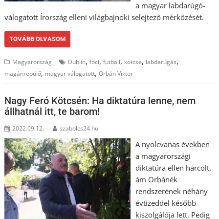
a magyar labdarúgó-
válogatott Írország elleni világbajnoki selejtező mérkőzését.
TOVÁBB OLVASOM
,
,
,
,
,
Magyarország
Dublin
foci
futball
kötcse
labdarúgás
,
,
magánrepülő
magyar válogatott
Orbán Viktor
Nagy Feró Kötcsén: Ha diktatúra lenne, nem
állhatnál itt, te barom!
2022.09.12.
szabolcs24.hu
A nyolcvanas években
a magyarországi
diktatúra ellen harcolt,
ám Orbánék
rendszerének néhány
évtizeddel később
kiszolgálója lett. Pedig