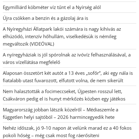
Egymilliárd köbméter víz tűnt el a Nyírség alól
Újra csökken a benzin és a gázolaj ára is
A Nyíregyházi Állatpark lakói számára is nagy kihívás az
elhúzódó, intenzív hőhullám, viselkedésük is némileg
megváltozik (VIDEÓVAL)
A nyíregyháziak is jól spórolnak az ivóvíz felhasználásával, a
város vízellátása megfelelő
Alaposan összetört két autót a 13 éves „sofőr”, aki egy nála is
fiatalabb utast fuvarozott, elfutott volna, de nem sikerült
Nem halasztották a focimeccseket, Újpesten rosszul lett,
Csákváron pedig el is hunyt mérkőzés közben egy játékos
Magyarország jobban látszik közelről – Médiaszemle a
független helyi sajtóból – 2026 harmincegyedik hete
Nehéz időszak, jó 9-10 napon át velünk marad ez a 40 fokos
pokoli hőség – még csak most fog ráerősíteni