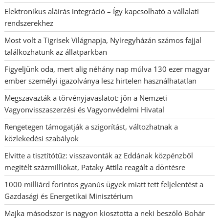
Elektronikus aláírás integráció – Így kapcsolható a vállalati
rendszerekhez
Most volt a Tigrisek Világnapja, Nyíregyházán számos fajjal
találkozhatunk az állatparkban
Figyeljünk oda, mert alig néhány nap múlva 130 ezer magyar
ember személyi igazolványa lesz hirtelen használhatatlan
Megszavazták a törvényjavaslatot: jön a Nemzeti
Vagyonvisszaszerzési és Vagyonvédelmi Hivatal
Rengetegen támogatják a szigorítást, változhatnak a
közlekedési szabályok
Elvitte a tisztítótűz: visszavonták az Eddának közpénzből
megítélt százmilliókat, Pataky Attila reagált a döntésre
1000 milliárd forintos gyanús ügyek miatt tett feljelentést a
Gazdasági és Energetikai Minisztérium
Majka másodszor is nagyon kiosztotta a neki beszóló Bohár