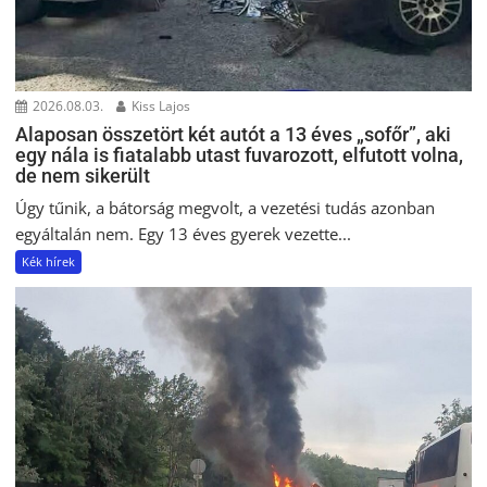
2026.08.03.
Kiss Lajos
Alaposan összetört két autót a 13 éves „sofőr”, aki
egy nála is fiatalabb utast fuvarozott, elfutott volna,
de nem sikerült
Úgy tűnik, a bátorság megvolt, a vezetési tudás azonban
egyáltalán nem. Egy 13 éves gyerek vezette...
Kék hírek