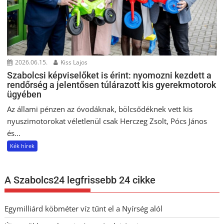
2026.06.15.
Kiss Lajos
Szabolcsi képviselőket is érint: nyomozni kezdett a
rendőrség a jelentősen túlárazott kis gyerekmotorok
ügyében
Az állami pénzen az óvodáknak, bölcsődéknek vett kis
nyuszimotorokat véletlenül csak Herczeg Zsolt, Pócs János
és...
Kék hírek
A Szabolcs24 legfrissebb 24 cikke
Egymilliárd köbméter víz tűnt el a Nyírség alól