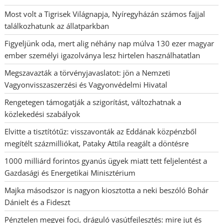
Most volt a Tigrisek Világnapja, Nyíregyházán számos fajjal
találkozhatunk az állatparkban
Figyeljünk oda, mert alig néhány nap múlva 130 ezer magyar
ember személyi igazolványa lesz hirtelen használhatatlan
Megszavazták a törvényjavaslatot: jön a Nemzeti
Vagyonvisszaszerzési és Vagyonvédelmi Hivatal
Rengetegen támogatják a szigorítást, változhatnak a
közlekedési szabályok
Elvitte a tisztítótűz: visszavonták az Eddának közpénzből
megítélt százmilliókat, Pataky Attila reagált a döntésre
1000 milliárd forintos gyanús ügyek miatt tett feljelentést a
Gazdasági és Energetikai Minisztérium
Majka másodszor is nagyon kiosztotta a neki beszóló Bohár
Dánielt és a Fideszt
Pénztelen megyei foci, dráguló vasútfejlesztés: mire jut és