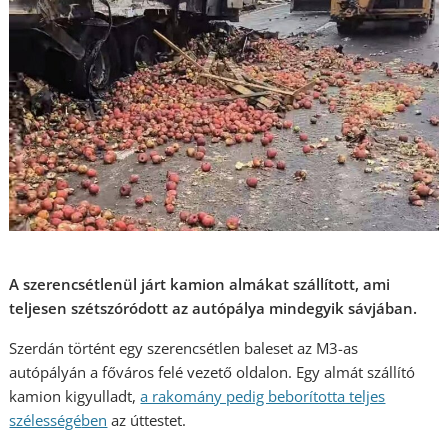
A szerencsétlenül járt kamion almákat szállított, ami
teljesen szétszóródott az autópálya mindegyik sávjában.
Szerdán történt egy szerencsétlen baleset az M3-as
autópályán a főváros felé vezető oldalon. Egy almát szállító
kamion kigyulladt,
a rakomány pedig beborította teljes
szélességé
ben
az úttestet.