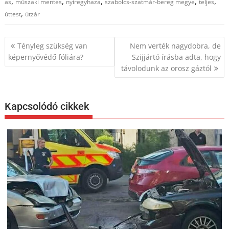
,
,
,
,
,
as
műszaki mentés
nyiregyhaza
szabolcs-szatmár-bereg megye
teljes
,
úttest
útzár
Bejegyzés
Tényleg szükség van
Nem verték nagydobra, de
navigáció
képernyővédő fóliára?
Szijjártó írásba adta, hogy
távolodunk az orosz gáztól
Kapcsolódó cikkek