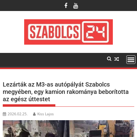
Skip
to
content
Lezárták az M3-as autópályát Szabolcs
megyében, egy kamion rakománya beborította
az egész úttestet
2026.02.25.
Kiss Lajos