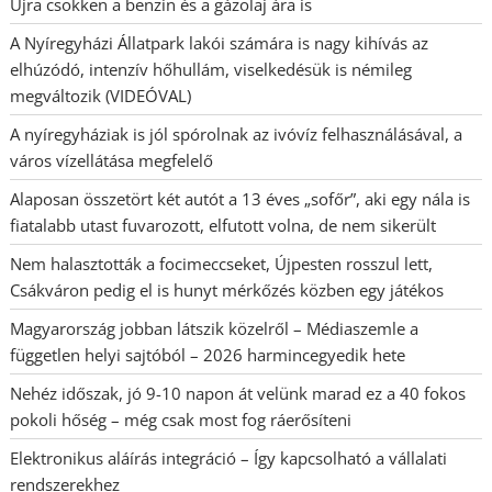
Újra csökken a benzin és a gázolaj ára is
A Nyíregyházi Állatpark lakói számára is nagy kihívás az
elhúzódó, intenzív hőhullám, viselkedésük is némileg
megváltozik (VIDEÓVAL)
A nyíregyháziak is jól spórolnak az ivóvíz felhasználásával, a
város vízellátása megfelelő
Alaposan összetört két autót a 13 éves „sofőr”, aki egy nála is
fiatalabb utast fuvarozott, elfutott volna, de nem sikerült
Nem halasztották a focimeccseket, Újpesten rosszul lett,
Csákváron pedig el is hunyt mérkőzés közben egy játékos
Magyarország jobban látszik közelről – Médiaszemle a
független helyi sajtóból – 2026 harmincegyedik hete
Nehéz időszak, jó 9-10 napon át velünk marad ez a 40 fokos
pokoli hőség – még csak most fog ráerősíteni
Elektronikus aláírás integráció – Így kapcsolható a vállalati
rendszerekhez