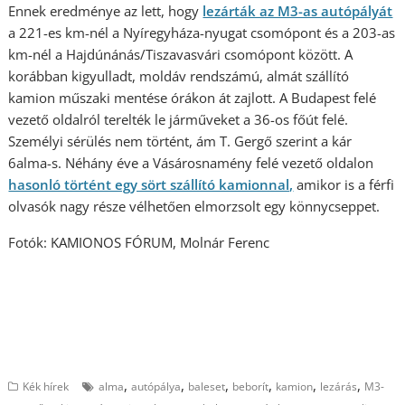
Ennek eredménye az lett, hogy
lezárták az M3-as autópályát
a 221-es km-nél a Nyíregyháza-nyugat csomópont és a 203-as
km-nél a Hajdúnánás/Tiszavasvári csomópont között. A
korábban kigyulladt, moldáv rendszámú, almát szállító
kamion műszaki mentése órákon át zajlott. A Budapest felé
vezető oldalról terelték le járműveket a 36-os főút felé.
Személyi sérülés nem történt, ám T. Gergő szerint a kár
6alma-s. Néhány éve a Vásárosnamény felé vezető oldalon
hasonló történt egy sört szállító kamionnal,
amikor is a férfi
olvasók nagy része vélhetően elmorzsolt egy könnycseppet.
Fotók: KAMIONOS FÓRUM, Molnár Ferenc
,
,
,
,
,
,
Kék hírek
alma
autópálya
baleset
beborít
kamion
lezárás
M3-