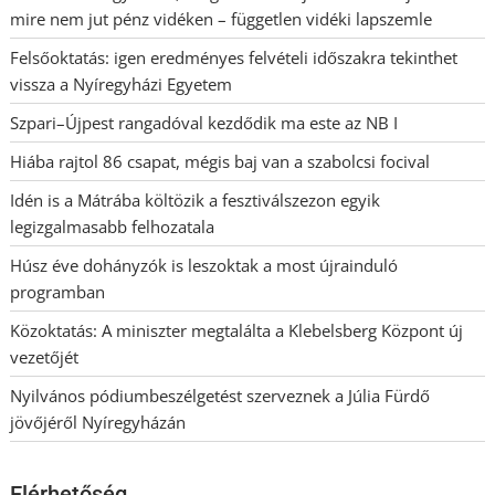
mire nem jut pénz vidéken – független vidéki lapszemle
Felsőoktatás: igen eredményes felvételi időszakra tekinthet
vissza a Nyíregyházi Egyetem
Szpari–Újpest rangadóval kezdődik ma este az NB I
Hiába rajtol 86 csapat, mégis baj van a szabolcsi focival
Idén is a Mátrába költözik a fesztiválszezon egyik
legizgalmasabb felhozatala
Húsz éve dohányzók is leszoktak a most újrainduló
programban
Közoktatás: A miniszter megtalálta a Klebelsberg Központ új
vezetőjét
Nyilvános pódiumbeszélgetést szerveznek a Júlia Fürdő
jövőjéről Nyíregyházán
Elérhetőség