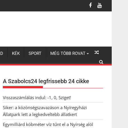
legkedveltebb állatkert
LD
KÉK
SPORT
MÉG TÖBB ROVAT
A Szabolcs24 legfrissebb 24 cikke
Visszaszámlálás indul: -1, 0, Sziget!
Siker: a közönségszavazáson a Nyíregyházi
Állatpark lett a legkedveltebb állatkert
Egymilliárd köbméter víz tűnt el a Nyírség alól