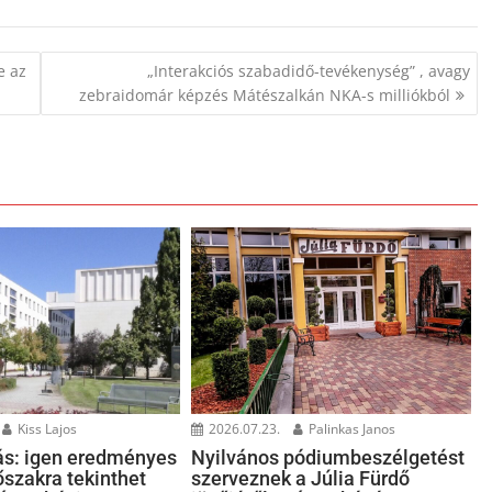
e az
„Interakciós szabadidő-tevékenység” , avagy
zebraidomár képzés Mátészalkán NKA-s milliókból
Kiss Lajos
2026.07.23.
Palinkas Janos
ás: igen eredményes
Nyilvános pódiumbeszélgetést
dőszakra tekinthet
szerveznek a Júlia Fürdő