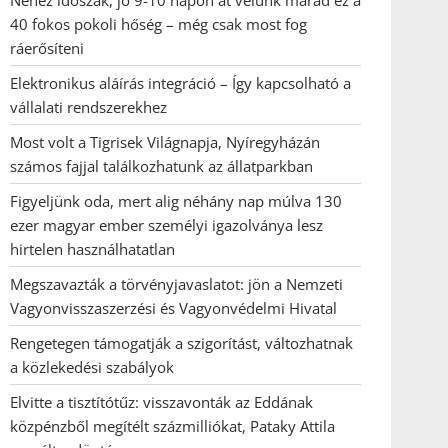
Nehéz időszak, jó 9-10 napon át velünk marad ez a
40 fokos pokoli hőség – még csak most fog
ráerősíteni
Elektronikus aláírás integráció – Így kapcsolható a
vállalati rendszerekhez
Most volt a Tigrisek Világnapja, Nyíregyházán
számos fajjal találkozhatunk az állatparkban
Figyeljünk oda, mert alig néhány nap múlva 130
ezer magyar ember személyi igazolványa lesz
hirtelen használhatatlan
Megszavazták a törvényjavaslatot: jön a Nemzeti
Vagyonvisszaszerzési és Vagyonvédelmi Hivatal
Rengetegen támogatják a szigorítást, változhatnak
a közlekedési szabályok
Elvitte a tisztítótűz: visszavonták az Eddának
közpénzből megítélt százmilliókat, Pataky Attila