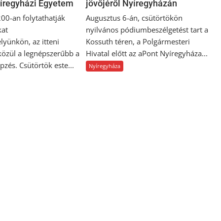
yíregyházi Egyetem
jövőjéről Nyíregyházán
00-an folytathatják
Augusztus 6-án, csütörtökön
kat
nyilvános pódiumbeszélgetést tart a
yünkön, az itteni
Kossuth téren, a Polgármesteri
közül a legnépszerűbb a
Hivatal előtt az aPont Nyíregyháza...
zés. Csütörtök este...
Nyíregyháza