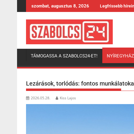
Skip
szombat, augusztus 8, 2026
Legfrissebb hírei
to
content
TÁMOGASSA A SZABOLCS24-ET!
NYÍREGYHÁ
Lezárások, torlódás: fontos munkálatoka
2026.05.28.
Kiss Lajos