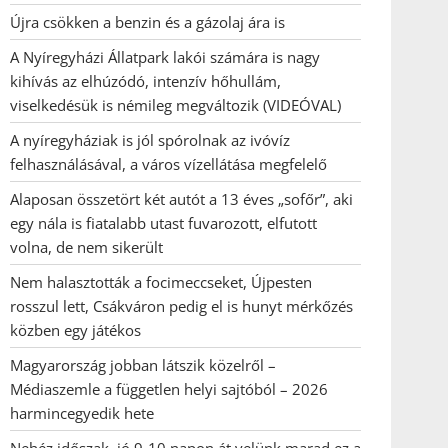
Újra csökken a benzin és a gázolaj ára is
A Nyíregyházi Állatpark lakói számára is nagy
kihívás az elhúzódó, intenzív hőhullám,
viselkedésük is némileg megváltozik (VIDEÓVAL)
A nyíregyháziak is jól spórolnak az ivóvíz
felhasználásával, a város vízellátása megfelelő
Alaposan összetört két autót a 13 éves „sofőr”, aki
egy nála is fiatalabb utast fuvarozott, elfutott
volna, de nem sikerült
Nem halasztották a focimeccseket, Újpesten
rosszul lett, Csákváron pedig el is hunyt mérkőzés
közben egy játékos
Magyarország jobban látszik közelről –
Médiaszemle a független helyi sajtóból – 2026
harmincegyedik hete