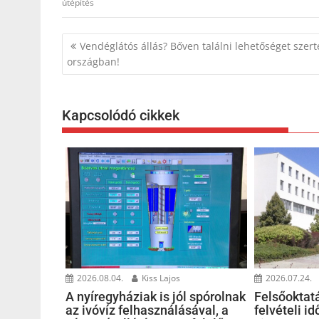
útépítés
Bejegyzés
Vendéglátós állás? Bőven találni lehetőséget szert
navigáció
országban!
Kapcsolódó cikkek
2026.08.04.
Kiss Lajos
2026.07.24.
A nyíregyháziak is jól spórolnak
Felsőoktat
az ivóvíz felhasználásával, a
felvételi i