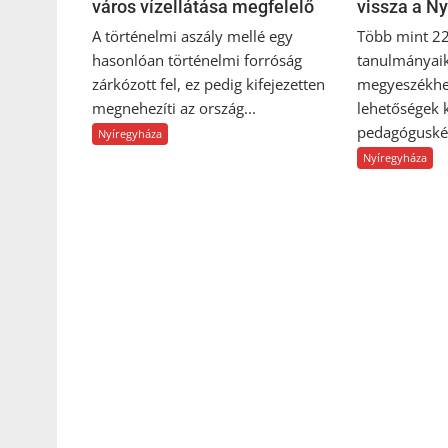
város vízellátása megfelelő
vissza a N
A történelmi aszály mellé egy
Több mint 22
hasonlóan történelmi forróság
tanulmányai
zárkózott fel, ez pedig kifejezetten
megyeszékhel
megnehezíti az ország...
lehetőségek 
pedagóguskép
Nyíregyháza
Nyíregyháza