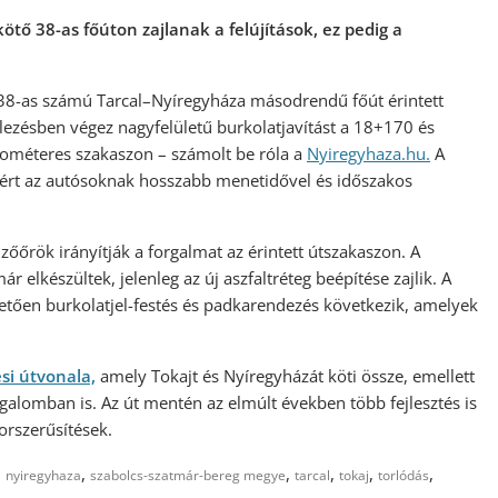
tő 38-as főúton zajlanak a felújítások, ez pedig a
38-as számú Tarcal–Nyíregyháza másodrendű főút érintett
elezésben végez nagyfelületű burkolatjavítást a 18+170 és
lométeres szakaszon – számolt be róla a
Nyiregyhaz
a.hu.
A
ezért az autósoknak hosszabb menetidővel és időszakos
jelzőőrök irányítják a forgalmat az érintett útszakaszon. A
 elkészültek, jelenleg az új aszfaltréteg beépítése zajlik. A
etően burkolatjel-festés és padkarendezés következik, amelyek
si útvonala,
amely Tokajt és Nyíregyházát köti össze, emellett
forgalomban is. Az út mentén az elmúlt években több fejlesztés is
orszerűsítések.
,
,
,
,
,
,
nyiregyhaza
szabolcs-szatmár-bereg megye
tarcal
tokaj
torlódás