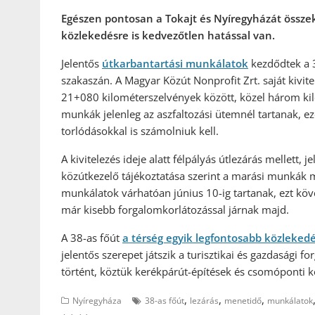
Egészen pontosan a Tokajt és Nyíregyházát összekö
közlekedésre is kedvezőtlen hatással van.
Jelentős
útkarbantartási munkálatok
kezdődtek a 
szakaszán. A Magyar Közút Nonprofit Zrt. saját kivit
21+080 kilométerszelvények között, közel három ki
munkák jelenleg az aszfaltozási ütemnél tartanak, 
torlódásokkal is számolniuk kell.
A kivitelezés ideje alatt félpályás útlezárás mellett, 
közútkezelő tájékoztatása szerint a marási munkák már
munkálatok várhatóan június 10-ig tartanak, ezt köv
már kisebb forgalomkorlátozással járnak majd.
A 38-as főút
a térség egyik legfontosabb közlekedé
jelentős szerepet játszik a turisztikai és gazdasági 
történt, köztük kerékpárút-építések és csomóponti k
,
,
,
Nyíregyháza
38-as főút
lezárás
menetidő
munkálatok