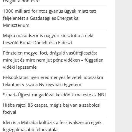
reagált a döntésre
1000 milliárd forintos gyanús ügyek miatt tett
feljelentést a Gazdasági és Energetikai
Minisztérium
Majka másodszor is nagyon kiosztotta a neki
beszóló Bohár Dánielt és a Fideszt
Pénztelen megyei foci, dráguló vasútfejlesztés:
mire jut és mire nem jut pénz vidéken – független
vidéki lapszemle
Felsőoktatás: igen eredményes felvételi időszakra
tekinthet vissza a Nyíregyházi Egyetem
Szpari–Újpest rangadóval kezdődik ma este az NB I
Hiába rajtol 86 csapat, mégis baj van a szabolcsi
focival
Idén is a Mátrába költözik a fesztiválszezon egyik
legizgalmasabb felhozatala