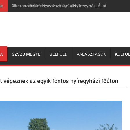
Siker: a közönségszavazáson a Nyíregyházi Állatpark lett a 
nk
ZA
SZSZB MEGYE
BELFÖLD
VÁLASZTÁSOK
KÜLFÖ
t végeznek az egyik fontos nyíregyházi főúton