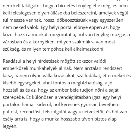
nem kell találgatni, hogy a hirdetés tényleg él-e még, és nem
kell feleslegesen olyan állásokba beleszeretni, amelyek végül
túl messze vannak, rossz időbeosztásúak vagy egyszerűen
nem neked valók. Egy helyi portál előnye éppen az, hogy
közel hozza a munkát: megmutatja, hol van tényleg mozgás a
városban és a környéken, milyen szakmákra van most
szükség, és milyen tempóhoz kell alkalmazkodni.
Ráadásul a helyi hirdetések mögött sokszor valódi,
emberközeli munkahelyek állnak. Nem arctalan rendszert
látsz, hanem olyan vállalkozásokat, szállodákat, éttermeket és
kisebb egységeket, ahol fontos a megbízhatóság, a jó
hozzáállás és az, hogy az ember bele tudjon nőni a saját
szerepébe. Ez különösen a vendéglátásban igaz: egy helyi
portálon hamar kiderül, hol keresnek gyorsan bevethető
pultost, recepcióst, felszolgálót vagy üzletvezetőt, és hol van
esély arra is, hogy a munka hosszabb távon biztos alap
legyen.