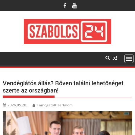
Skip
to
content
Vendéglátós állás? Bőven találni lehetőséget
szerte az országban!
2026.05.28.
Támogatott Tartalom