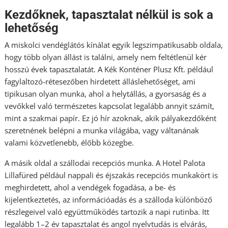
Kezdőknek, tapasztalat nélkül is sok a
lehetőség
A miskolci vendéglátós kínálat egyik legszimpatikusabb oldala,
hogy több olyan állást is találni, amely nem feltétlenül kér
hosszú évek tapasztalatát. A Kék Konténer Plusz Kft. például
fagylaltozó-rétesezőben hirdetett álláslehetőséget, ami
tipikusan olyan munka, ahol a helytállás, a gyorsaság és a
vevőkkel való természetes kapcsolat legalább annyit számít,
mint a szakmai papír. Ez jó hír azoknak, akik pályakezdőként
szeretnének belépni a munka világába, vagy váltanának
valami közvetlenebb, élőbb közegbe.
A másik oldal a szállodai recepciós munka. A Hotel Palota
Lillafüred például nappali és éjszakás recepciós munkakört is
meghirdetett, ahol a vendégek fogadása, a be- és
kijelentkeztetés, az információadás és a szálloda különböző
részlegeivel való együttműködés tartozik a napi rutinba. Itt
legalább 1–2 év tapasztalat és angol nyelvtudás is elvárás,