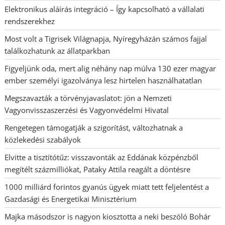
Elektronikus aláírás integráció – Így kapcsolható a vállalati
rendszerekhez
Most volt a Tigrisek Világnapja, Nyíregyházán számos fajjal
találkozhatunk az állatparkban
Figyeljünk oda, mert alig néhány nap múlva 130 ezer magyar
ember személyi igazolványa lesz hirtelen használhatatlan
Megszavazták a törvényjavaslatot: jön a Nemzeti
Vagyonvisszaszerzési és Vagyonvédelmi Hivatal
Rengetegen támogatják a szigorítást, változhatnak a
közlekedési szabályok
Elvitte a tisztítótűz: visszavonták az Eddának közpénzből
megítélt százmilliókat, Pataky Attila reagált a döntésre
1000 milliárd forintos gyanús ügyek miatt tett feljelentést a
Gazdasági és Energetikai Minisztérium
Majka másodszor is nagyon kiosztotta a neki beszóló Bohár