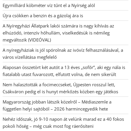
Egymilliárd köbméter víz tűnt el a Nyírség alól
Újra csökken a benzin és a gázolaj ára is
A Nyíregyházi Állatpark lakói számára is nagy kihívás az
elhúzódó, intenzív hőhullám, viselkedésük is némileg
megváltozik (VIDEÓVAL)
A nyíregyháziak is jól spórolnak az ivóvíz felhasználásával, a
város vízellátása megfelelő
Alaposan összetört két autót a 13 éves „sofőr”, aki egy nála is
fiatalabb utast fuvarozott, elfutott volna, de nem sikerült
Nem halasztották a focimeccseket, Újpesten rosszul lett,
Csákváron pedig el is hunyt mérkőzés közben egy játékos
Magyarország jobban látszik közelről – Médiaszemle a
független helyi sajtóból – 2026 harmincegyedik hete
Nehéz időszak, jó 9-10 napon át velünk marad ez a 40 fokos
pokoli hőség – még csak most fog ráerősíteni