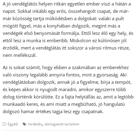
A jó vendéglátós helyen ritkán egyetlen ember viszi a hátán a
napot. Sokkal inkább egy erős, összehangolt csapat, de már-
már közösség tartja működésben a dolgokat: valaki a pult
mögött figyel, más a konyhában dolgozik, megint más a
vendégek első benyomását formálja. Ettől lesz élő egy hely, és
ettől lesz a munka is emberibb. Miskolcon ez különösen jól
érződik, mert a vendéglátás itt sokszor a városi ritmus része,
nem mellékszál.
Az is sokat számít, hogy ebben a szakmában az emberekhez
való viszony legalább annyira fontos, mint a gyorsaság. Aki
vendéglátásban dolgozik, annak jó a figyelme, bírja a tempót,
és képes akkor is nyugodt maradni, amikor egyszerre több
dolog történik körülötte. Ez a fajta helytállás az, amit a legtöbb
munkaadó keres, és ami miatt a megbízható, jó hangulatú
dolgozó hamar értékes tagja lesz egy csapatnak.
,
Egyéb
hirdetés
támogatott tartalom