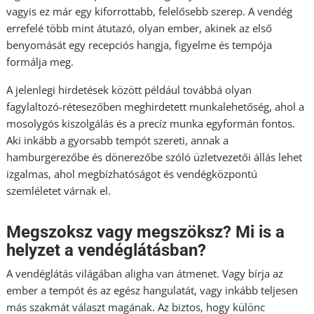
vagyis ez már egy kiforrottabb, felelősebb szerep. A vendég
errefelé több mint átutazó, olyan ember, akinek az első
benyomását egy recepciós hangja, figyelme és tempója
formálja meg.
A jelenlegi hirdetések között például továbbá olyan
fagylaltozó-rétesezőben meghirdetett munkalehetőség, ahol a
mosolygós kiszolgálás és a precíz munka egyformán fontos.
Aki inkább a gyorsabb tempót szereti, annak a
hamburgerezőbe és dönerezőbe szóló üzletvezetői állás lehet
izgalmas, ahol megbízhatóságot és vendégközpontú
szemléletet várnak el.
Megszoksz vagy megszöksz? Mi is a
helyzet a vendéglátásban?
A vendéglátás világában aligha van átmenet. Vagy bírja az
ember a tempót és az egész hangulatát, vagy inkább teljesen
más szakmát választ magának. Az biztos, hogy különc