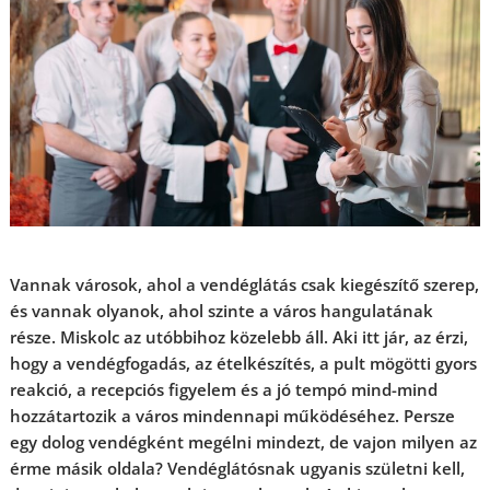
Vannak városok, ahol a vendéglátás csak kiegészítő szerep,
és vannak olyanok, ahol szinte a város hangulatának
része. Miskolc az utóbbihoz közelebb áll. Aki itt jár, az érzi,
hogy a vendégfogadás, az ételkészítés, a pult mögötti gyors
reakció, a recepciós figyelem és a jó tempó mind-mind
hozzátartozik a város mindennapi működéséhez. Persze
egy dolog vendégként megélni mindezt, de vajon milyen az
érme másik oldala? Vendéglátósnak ugyanis születni kell,