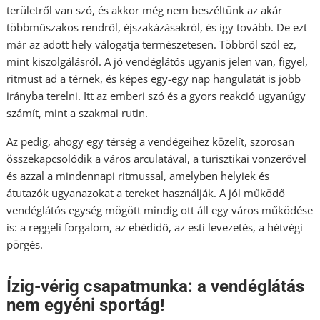
területről van szó, és akkor még nem beszéltünk az akár
többműszakos rendről, éjszakázásakról, és így tovább. De ezt
már az adott hely válogatja természetesen. Többről szól ez,
mint kiszolgálásról. A jó vendéglátós ugyanis jelen van, figyel,
ritmust ad a térnek, és képes egy-egy nap hangulatát is jobb
irányba terelni. Itt az emberi szó és a gyors reakció ugyanúgy
számít, mint a szakmai rutin.
Az pedig, ahogy egy térség a vendégeihez közelít, szorosan
összekapcsolódik a város arculatával, a turisztikai vonzerővel
és azzal a mindennapi ritmussal, amelyben helyiek és
átutazók ugyanazokat a tereket használják. A jól működő
vendéglátós egység mögött mindig ott áll egy város működése
is: a reggeli forgalom, az ebédidő, az esti levezetés, a hétvégi
pörgés.
Ízig-vérig csapatmunka: a vendéglátás
nem egyéni sportág!