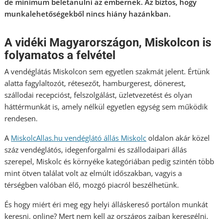
de minimum beletanulni az embernek. Az biztos, hogy
munkalehetőségekből nincs hiány hazánkban.
A vidéki Magyarországon, Miskolcon is
folyamatos a felvétel
A vendéglátás Miskolcon sem egyetlen szakmát jelent. Értünk
alatta fagylaltozót, rétesezőt, hamburgerest, dönerest,
szállodai recepcióst, felszolgálást, üzletvezetést és olyan
háttérmunkát is, amely nélkül egyetlen egység sem működik
rendesen.
A
MiskolcAllas.hu vendéglátó állás Miskolc
oldalon akár közel
száz vendéglátós, idegenforgalmi és szállodaipari állás
szerepel, Miskolc és környéke kategóriában pedig szintén több
mint ötven találat volt az elmúlt időszakban, vagyis a
térségben valóban élő, mozgó piacról beszélhetünk.
És hogy miért éri meg egy helyi álláskereső portálon munkát
keresni, online? Mert nem kell az országos zajban keresgélni,