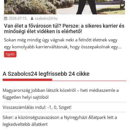
2026.07.15.
szabolcs24.hu
Van élet a fővároson túl? Persze: a sikeres karrier és
minőségi élet vidéken is elérhető!
Sokan még mindig úgy vágnak neki a felnőtt életnek vagy
egy komolyabb karrierváltásnak, hogy összepakolnak egy...
Egyéb
A Szabolcs24 legfrissebb 24 cikke
Magyarország jobban látszik közelről – heti médiaszemle a
független helyi sajtóból
Visszaszámlálás indul: -1, 0, Sziget!
Siker: a közönségszavazáson a Nyíregyházi Állatpark lett a
legkedveltebb állatkert