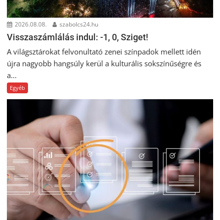
2026.08.08.
szabolcs24.hu
Visszaszámlálás indul: -1, 0, Sziget!
A világsztárokat felvonultató zenei színpadok mellett idén
újra nagyobb hangsúly kerül a kulturális sokszínűségre és
a...
Egyéb