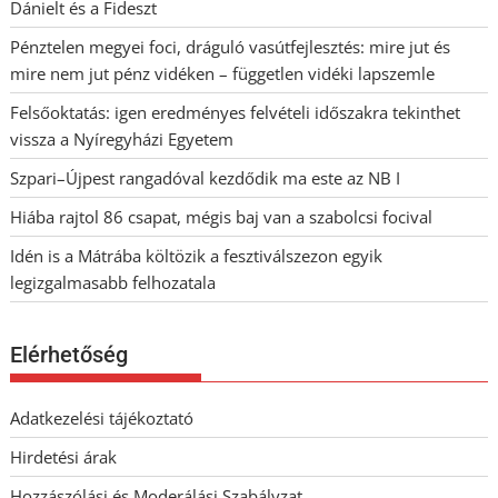
Dánielt és a Fideszt
Pénztelen megyei foci, dráguló vasútfejlesztés: mire jut és
mire nem jut pénz vidéken – független vidéki lapszemle
Felsőoktatás: igen eredményes felvételi időszakra tekinthet
vissza a Nyíregyházi Egyetem
Szpari–Újpest rangadóval kezdődik ma este az NB I
Hiába rajtol 86 csapat, mégis baj van a szabolcsi focival
Idén is a Mátrába költözik a fesztiválszezon egyik
legizgalmasabb felhozatala
Elérhetőség
Adatkezelési tájékoztató
Hirdetési árak
Hozzászólási és Moderálási Szabályzat