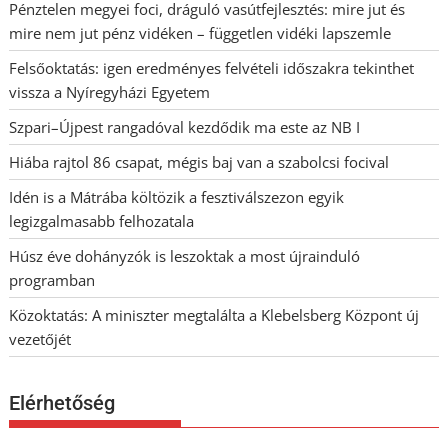
Pénztelen megyei foci, dráguló vasútfejlesztés: mire jut és
mire nem jut pénz vidéken – független vidéki lapszemle
Felsőoktatás: igen eredményes felvételi időszakra tekinthet
vissza a Nyíregyházi Egyetem
Szpari–Újpest rangadóval kezdődik ma este az NB I
Hiába rajtol 86 csapat, mégis baj van a szabolcsi focival
Idén is a Mátrába költözik a fesztiválszezon egyik
legizgalmasabb felhozatala
Húsz éve dohányzók is leszoktak a most újrainduló
programban
Közoktatás: A miniszter megtalálta a Klebelsberg Központ új
vezetőjét
Elérhetőség