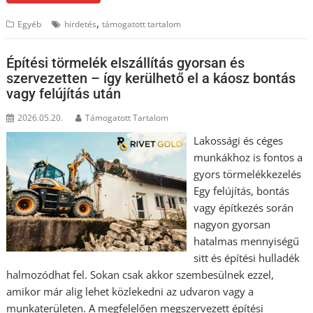
,
Egyéb
hirdetés
támogatott tartalom
Építési törmelék elszállítás gyorsan és
szervezetten – így kerülhető el a káosz bontás
vagy felújítás után
2026.05.20.
Támogatott Tartalom
Lakossági és céges
munkákhoz is fontos a
gyors törmelékkezelés
Egy felújítás, bontás
vagy építkezés során
nagyon gyorsan
hatalmas mennyiségű
sitt és építési hulladék
halmozódhat fel. Sokan csak akkor szembesülnek ezzel,
amikor már alig lehet közlekedni az udvaron vagy a
munkaterületen. A megfelelően megszervezett építési