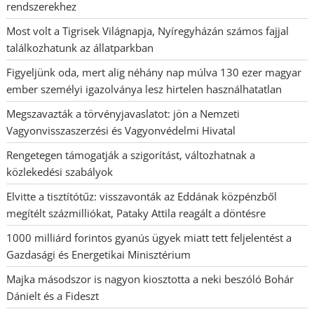
rendszerekhez
Most volt a Tigrisek Világnapja, Nyíregyházán számos fajjal
találkozhatunk az állatparkban
Figyeljünk oda, mert alig néhány nap múlva 130 ezer magyar
ember személyi igazolványa lesz hirtelen használhatatlan
Megszavazták a törvényjavaslatot: jön a Nemzeti
Vagyonvisszaszerzési és Vagyonvédelmi Hivatal
Rengetegen támogatják a szigorítást, változhatnak a
közlekedési szabályok
Elvitte a tisztítótűz: visszavonták az Eddának közpénzből
megítélt százmilliókat, Pataky Attila reagált a döntésre
1000 milliárd forintos gyanús ügyek miatt tett feljelentést a
Gazdasági és Energetikai Minisztérium
Majka másodszor is nagyon kiosztotta a neki beszóló Bohár
Dánielt és a Fideszt