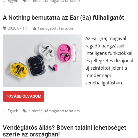
,
Egyéb
hirdetés
támogatott tartalom
A Nothing bemutatta az Ear (3a) fülhallgatót
2026.07.14.
Támogatott Tartalom
Az Ear (3a) magával
ragadó hangzással,
intelligens funkciókkal
és jellegzetes dizájnnal
új színfoltot jelent a
mindennapi
zenehallgatásban.
TOVÁBB OLVASOM
,
Egyéb
hirdetés
támogatott tartalom
Vendéglátós állás? Bőven találni lehetőséget
szerte az országban!