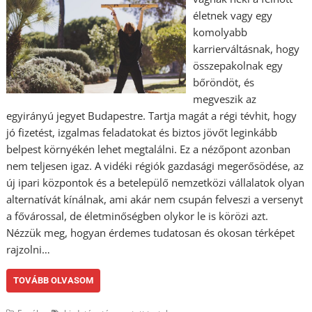
életnek vagy egy
komolyabb
karrierváltásnak, hogy
összepakolnak egy
bőröndöt, és
megveszik az
egyirányú jegyet Budapestre. Tartja magát a régi tévhit, hogy
jó fizetést, izgalmas feladatokat és biztos jövőt leginkább
belpest környékén lehet megtalálni. Ez a nézőpont azonban
nem teljesen igaz. A vidéki régiók gazdasági megerősödése, az
új ipari központok és a betelepülő nemzetközi vállalatok olyan
alternatívát kínálnak, ami akár nem csupán felveszi a versenyt
a fővárossal, de életminőségben olykor le is körözi azt.
Nézzük meg, hogyan érdemes tudatosan és okosan térképet
rajzolni…
TOVÁBB OLVASOM