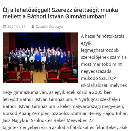
Élj a lehetőséggel! Szerezz érettségit munka
mellett a Báthori István Gimnáziumban!
2024.06.17.
Czapkó Dorottya
A hazai felnőttoktatás
egyik
legmeghatározóbb
szereplőjének számít a
most már több mint
negyedszázada
működő SZILTOP
iskolahálózat, melynek
négy gimnáziuma van, az egyik ezek közül a 2005-ben
létrejött Báthori István Gimnázium. A Nyírlugosi székhelyű
Báthori István Gimnázium 5 kelet-magyarországi megyében,
Borsod-Abaúj-Zemplén, Szabolcs-Szatmár-Bereg, Hajdú-Bihar,
Jász-Nagykun-Szolnok és Békés Megyében 22
tagintézményében várja azokat a fiatalokat és felnőtteket, akik