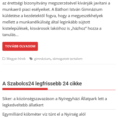
az érettségi bizonyítvány megszerzésével kívánják javítani a
munkaerő piaci esélyeiket. A Báthori István Gimnázium
küldetése a kezdetektől fogva, hogy a megyeszékhelyek
mellett a munkanélküliség által leginkább sújtott
kistelepülések, kisvárosok lakóihoz is „házhoz” hozza a
tanulás…
TOVÁBB OLVASOM
,
Megyei hírek
gimnázium
támogatott tartalom
A Szabolcs24 legfrissebb 24 cikke
Siker: a közönségszavazáson a Nyíregyházi Állatpark lett a
legkedveltebb állatkert
Egymilliárd köbméter víz tűnt el a Nyírség alól