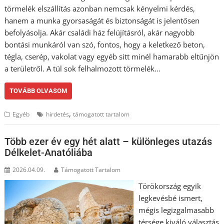
törmelék elszállítás azonban nemcsak kényelmi kérdés,
hanem a munka gyorsaságát és biztonságát is jelentősen
befolyásolja. Akár családi ház felújításról, akár nagyobb
bontási munkáról van szó, fontos, hogy a keletkező beton,
tégla, cserép, vakolat vagy egyéb sitt minél hamarabb eltűnjön
a területről. A túl sok felhalmozott törmelék…
TOVÁBB OLVASOM
,
Egyéb
hirdetés
támogatott tartalom
Több ezer év egy hét alatt – különleges utazás
Délkelet-Anatóliába
2026.04.09.
Támogatott Tartalom
Törökország egyik
legkevésbé ismert,
mégis legizgalmasabb
térsége kiváló választás