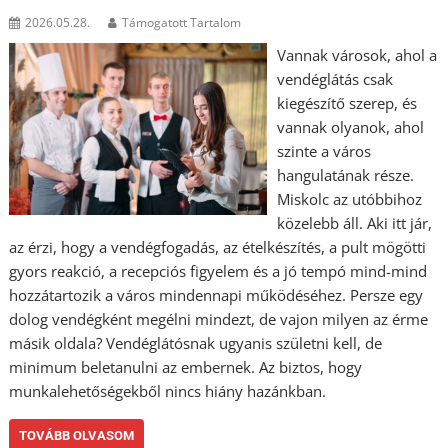
2026.05.28.
Támogatott Tartalom
Vannak városok, ahol a
vendéglátás csak
kiegészítő szerep, és
vannak olyanok, ahol
szinte a város
hangulatának része.
Miskolc az utóbbihoz
közelebb áll. Aki itt jár,
az érzi, hogy a vendégfogadás, az ételkészítés, a pult mögötti
gyors reakció, a recepciós figyelem és a jó tempó mind-mind
hozzátartozik a város mindennapi működéséhez. Persze egy
dolog vendégként megélni mindezt, de vajon milyen az érme
másik oldala? Vendéglátósnak ugyanis születni kell, de
minimum beletanulni az embernek. Az biztos, hogy
munkalehetőségekből nincs hiány hazánkban.
TOVÁBB OLVASOM