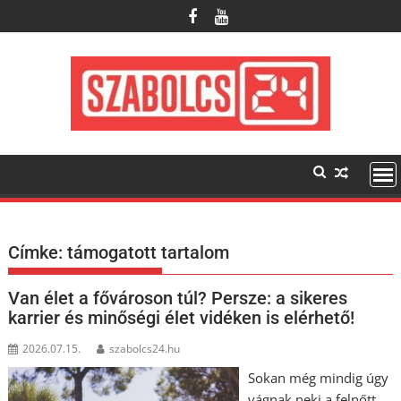
Skip
to
content
Címke:
támogatott tartalom
Van élet a fővároson túl? Persze: a sikeres
karrier és minőségi élet vidéken is elérhető!
2026.07.15.
szabolcs24.hu
Sokan még mindig úgy
vágnak neki a felnőtt