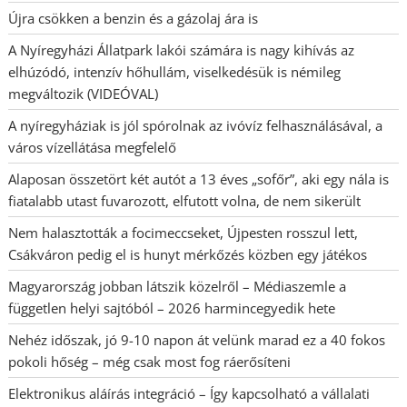
Újra csökken a benzin és a gázolaj ára is
A Nyíregyházi Állatpark lakói számára is nagy kihívás az
elhúzódó, intenzív hőhullám, viselkedésük is némileg
megváltozik (VIDEÓVAL)
A nyíregyháziak is jól spórolnak az ivóvíz felhasználásával, a
város vízellátása megfelelő
Alaposan összetört két autót a 13 éves „sofőr”, aki egy nála is
fiatalabb utast fuvarozott, elfutott volna, de nem sikerült
Nem halasztották a focimeccseket, Újpesten rosszul lett,
Csákváron pedig el is hunyt mérkőzés közben egy játékos
Magyarország jobban látszik közelről – Médiaszemle a
független helyi sajtóból – 2026 harmincegyedik hete
Nehéz időszak, jó 9-10 napon át velünk marad ez a 40 fokos
pokoli hőség – még csak most fog ráerősíteni
Elektronikus aláírás integráció – Így kapcsolható a vállalati