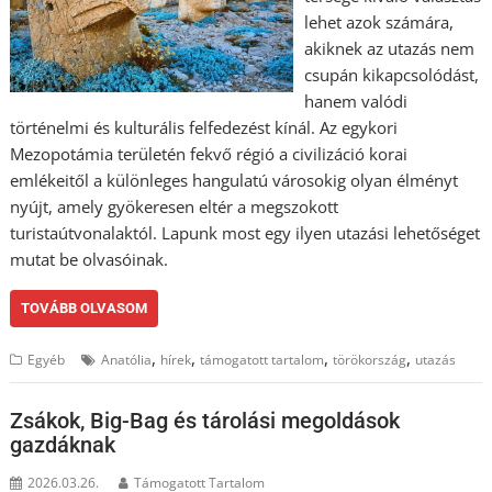
lehet azok számára,
akiknek az utazás nem
csupán kikapcsolódást,
hanem valódi
történelmi és kulturális felfedezést kínál. Az egykori
Mezopotámia területén fekvő régió a civilizáció korai
emlékeitől a különleges hangulatú városokig olyan élményt
nyújt, amely gyökeresen eltér a megszokott
turistaútvonalaktól. Lapunk most egy ilyen utazási lehetőséget
mutat be olvasóinak.
TOVÁBB OLVASOM
,
,
,
,
Egyéb
Anatólia
hírek
támogatott tartalom
törökország
utazás
Zsákok, Big-Bag és tárolási megoldások
gazdáknak
2026.03.26.
Támogatott Tartalom