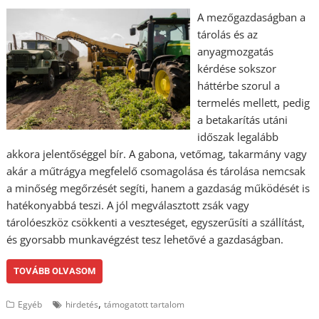
A mezőgazdaságban a
tárolás és az
anyagmozgatás
kérdése sokszor
háttérbe szorul a
termelés mellett, pedig
a betakarítás utáni
időszak legalább
akkora jelentőséggel bír. A gabona, vetőmag, takarmány vagy
akár a műtrágya megfelelő csomagolása és tárolása nemcsak
a minőség megőrzését segíti, hanem a gazdaság működését is
hatékonyabbá teszi. A jól megválasztott zsák vagy
tárolóeszköz csökkenti a veszteséget, egyszerűsíti a szállítást,
és gyorsabb munkavégzést tesz lehetővé a gazdaságban.
TOVÁBB OLVASOM
,
Egyéb
hirdetés
támogatott tartalom