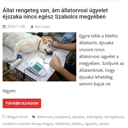
Állat rengeteg van, ám állatorvosi ügyelet
éjszaka nincs egész Szabolcs megyében
2024.11.08.
Kiss Lajos
Egyre több a felelős
állattartó, éjszaka
viszont nincs
állatorvosi ügyelet a
megyében. Szóljunk az
állatainknak, hogy
éjszaka lehetőleg
semmi bajuk ne
legyen.
TOVÁBB OLVASOM
,
,
,
,
,
Megyei hírek
állatorvos
budapest
éjszaka
költségek
nyiregyhaza
,
,
,
,
szabolcs-szatmár-bereg megye
többórás
túlélés
ügyelet
utazás