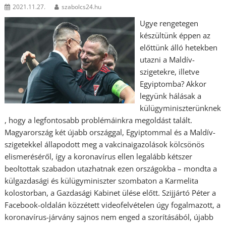
2021.11.27.
szabolcs24.hu
Ugye rengetegen
készültünk éppen az
előttünk álló hetekben
utazni a Maldív-
szigetekre, illetve
Egyiptomba? Akkor
legyünk hálásak a
külügyminiszterünknek
, hogy a legfontosabb problémáinkra megoldást talált.
Magyarország két újabb országgal, Egyiptommal és a Maldív-
szigetekkel állapodott meg a vakcinaigazolások kölcsönös
elismeréséről, így a koronavírus ellen legalább kétszer
beoltottak szabadon utazhatnak ezen országokba – mondta a
külgazdasági és külügyminiszter szombaton a Karmelita
kolostorban, a Gazdasági Kabinet ülése előtt. Szijjártó Péter a
Facebook-oldalán közzétett videofelvételen úgy fogalmazott, a
koronavírus-járvány sajnos nem enged a szorításából, újabb