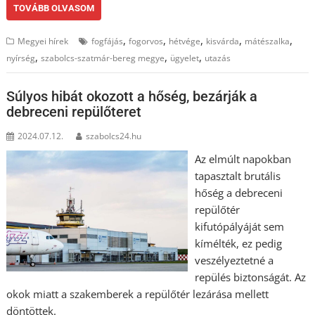
TOVÁBB OLVASOM
,
,
,
,
,
Megyei hírek
fogfájás
fogorvos
hétvége
kisvárda
mátészalka
,
,
,
nyírség
szabolcs-szatmár-bereg megye
ügyelet
utazás
Súlyos hibát okozott a hőség, bezárják a
debreceni repülőteret
2024.07.12.
szabolcs24.hu
Az elmúlt napokban
tapasztalt brutális
hőség a debreceni
repülőtér
kifutópályáját sem
kímélték, ez pedig
veszélyeztetné a
repülés biztonságát. Az
okok miatt a szakemberek a repülőtér lezárása mellett
döntöttek.