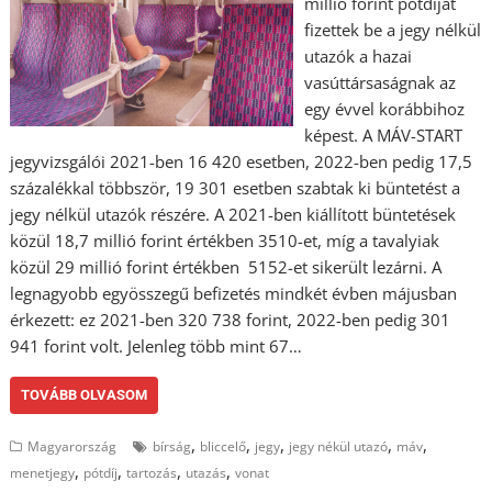
millió forint pótdíjat
fizettek be a jegy nélkül
utazók a hazai
vasúttársaságnak az
egy évvel korábbihoz
képest. A MÁV-START
jegyvizsgálói 2021-ben 16 420 esetben, 2022-ben pedig 17,5
százalékkal többször, 19 301 esetben szabtak ki büntetést a
jegy nélkül utazók részére. A 2021-ben kiállított büntetések
közül 18,7 millió forint értékben 3510-et, míg a tavalyiak
közül 29 millió forint értékben 5152-et sikerült lezárni. A
legnagyobb egyösszegű befizetés mindkét évben májusban
érkezett: ez 2021-ben 320 738 forint, 2022-ben pedig 301
941 forint volt. Jelenleg több mint 67…
TOVÁBB OLVASOM
,
,
,
,
,
Magyarország
bírság
bliccelő
jegy
jegy nékül utazó
máv
,
,
,
,
menetjegy
pótdíj
tartozás
utazás
vonat