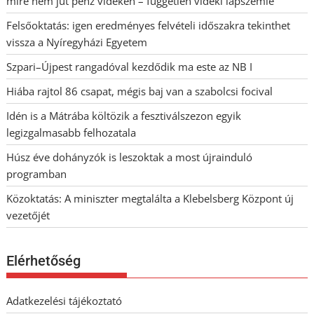
mire nem jut pénz vidéken – független vidéki lapszemle
Felsőoktatás: igen eredményes felvételi időszakra tekinthet
vissza a Nyíregyházi Egyetem
Szpari–Újpest rangadóval kezdődik ma este az NB I
Hiába rajtol 86 csapat, mégis baj van a szabolcsi focival
Idén is a Mátrába költözik a fesztiválszezon egyik
legizgalmasabb felhozatala
Húsz éve dohányzók is leszoktak a most újrainduló
programban
Közoktatás: A miniszter megtalálta a Klebelsberg Központ új
vezetőjét
Elérhetőség
Adatkezelési tájékoztató