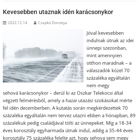
Kevesebben utaznak idén karácsonykor
2022.12.14.
Czapkó Dorottya
Jóval kevesebben
indulnak útnak az idei
ünnepi szezonban,
mint amennyien
otthon maradnak – a
válaszadók közel 70
százaléka egyáltalán
nem megy
sehová karácsonykor – derül ki az Oszkar Telekocsi által
végzett felmérésből, amely a hazai utazási szokásokat mérte
fel idén decemberben. A kutatás során megkérdezettek 70
százaléka egyáltalán nem tervez utazni ebben a hónapban, 89
százalékuk pedig családjával tölti az ünnepeket. Míg a 18-34
éves korosztály egyharmada útnak indul, addig a 35-44 éves
korosztály 75 százaléka felelte azt, hogy sehova sem megy