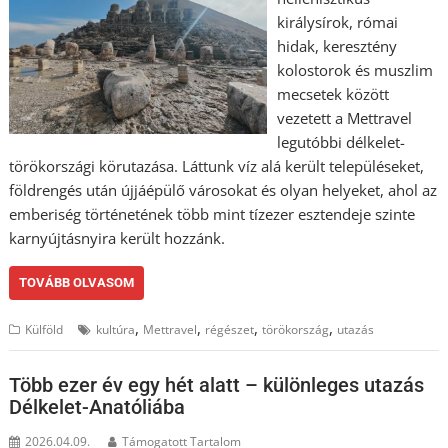
királysírok, római
hidak, keresztény
kolostorok és muszlim
mecsetek között
vezetett a Mettravel
legutóbbi délkelet-
törökországi körutazása. Láttunk víz alá került településeket,
földrengés után újjáépülő városokat és olyan helyeket, ahol az
emberiség történetének több mint tízezer esztendeje szinte
karnyújtásnyira került hozzánk.
TOVÁBB OLVASOM
,
,
,
,
Külföld
kultúra
Mettravel
régészet
törökország
utazás
Több ezer év egy hét alatt – különleges utazás
Délkelet-Anatóliába
2026.04.09.
Támogatott Tartalom