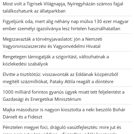
Most volt a Tigrisek Világnapja, Nyíregyházán számos fajjal
találkozhatunk az állatparkban
Figyeljünk oda, mert alig néhány nap múlva 130 ezer magyar
ember személyi igazolványa lesz hirtelen használhatatlan
Megszavazták a törvényjavaslatot: jön a Nemzeti
Vagyonvisszaszerzési és Vagyonvédelmi Hivatal
Rengetegen támogatják a szigorítást, változhatnak a
közlekedési szabályok
Elvitte a tisztítótűz: visszavonták az Eddának közpénzből
megítélt százmilliókat, Pataky Attila reagált a döntésre
1000 milliárd forintos gyanús ügyek miatt tett feljelentést a
Gazdasági és Energetikai Minisztérium
Majka másodszor is nagyon kiosztotta a neki beszóló Bohár
Dánielt és a Fideszt
Pénztelen megyei foci, dráguló vasútfejlesztés: mire jut és