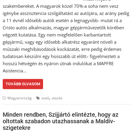
szakembereket. A magyarok közel 70%-a soha nem vesz
igénybe asszisztencia szolgáltatást az autójára, az arány pedig
a 11 évnél idősebb autók esetén a legnagyobb- mutat rá a
Cristo autós alkalmazás, magyar gépjárművezetők körében
végzett kutatása. Egy nem megfelelően karbantartott
gépjármű, vagy egy idősebb alkatrész egyaránt növeli a
műszaki meghibásodások kockázatát, erre pedig érdemes
tudatosan készülni egy hosszabb út előtt– figyelmezteti a
hosszú hétvégén és nyáron útnak indulókat a MAPFRE
Asistencia…
TOVÁBB OLVASOM
,
Magyarország
autó
utazás
Minden rendben, Szijjártó elintézte, hogy az
oltottak szabadon utazhassanak a Maldív-
szigetekre