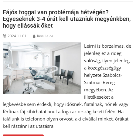
Fájós foggal van problémája hétvégén?
Egyeseknek 3-4 órát kell utazniuk megyénkben,
hogy ellássák őket
2024.11.01.
Kiss Lajos
Leírni is borzalmas, de
jelenleg ez a rideg
valóság, ilyen jelenleg
a közegészségügy
helyzete Szabolcs-
Szatmár-Bereg
megyében. Az
illetékeseket a
legkevésbé sem érdekli, hogy idősnek, fiatalnak, nőnek vagy
férfinak fáj kibirhatatlanul a foga az ország keleti felén. Ha
találunk is telefonon olyan orvost, aki elvállal minket, órákat
kell rászánni az utazásra.