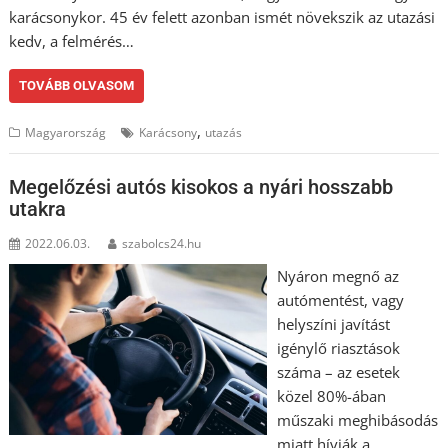
karácsonykor. 45 év felett azonban ismét növekszik az utazási
kedv, a felmérés…
TOVÁBB OLVASOM
,
Magyarország
Karácsony
utazás
Megelőzési autós kisokos a nyári hosszabb
utakra
2022.06.03.
szabolcs24.hu
Nyáron megnő az
autómentést, vagy
helyszíni javítást
igénylő riasztások
száma – az esetek
közel 80%-ában
műszaki meghibásodás
miatt hívják a