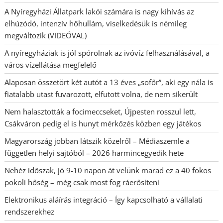
A Nyíregyházi Állatpark lakói számára is nagy kihívás az
elhúzódó, intenzív hőhullám, viselkedésük is némileg
megváltozik (VIDEÓVAL)
A nyíregyháziak is jól spórolnak az ivóvíz felhasználásával, a
város vízellátása megfelelő
Alaposan összetört két autót a 13 éves „sofőr”, aki egy nála is
fiatalabb utast fuvarozott, elfutott volna, de nem sikerült
Nem halasztották a focimeccseket, Újpesten rosszul lett,
Csákváron pedig el is hunyt mérkőzés közben egy játékos
Magyarország jobban látszik közelről – Médiaszemle a
független helyi sajtóból – 2026 harmincegyedik hete
Nehéz időszak, jó 9-10 napon át velünk marad ez a 40 fokos
pokoli hőség – még csak most fog ráerősíteni
Elektronikus aláírás integráció – Így kapcsolható a vállalati
rendszerekhez