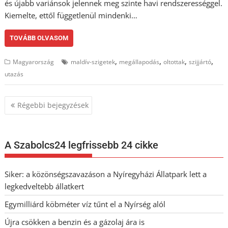
és újabb variánsok jelennek meg szinte havi rendszerességgel.
Kiemelte, ettől függetlenül mindenki…
TOVÁBB OLVASOM
,
,
,
,
Magyarország
maldív-szigetek
megállapodás
oltottak
szijjártó
utazás
Bejegyzés
Régebbi bejegyzések
navigáció
A Szabolcs24 legfrissebb 24 cikke
Siker: a közönségszavazáson a Nyíregyházi Állatpark lett a
legkedveltebb állatkert
Egymilliárd köbméter víz tűnt el a Nyírség alól
Újra csökken a benzin és a gázolaj ára is