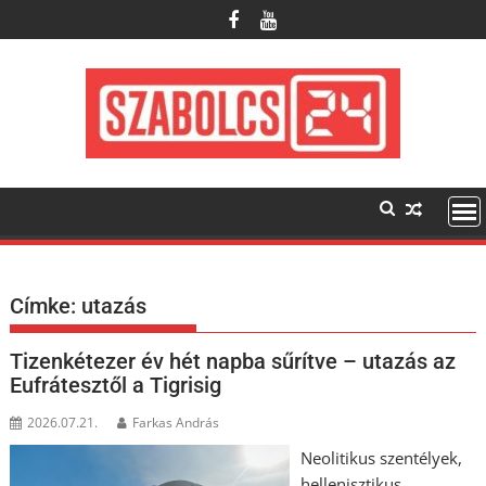
Skip
to
content
Címke:
utazás
Tizenkétezer év hét napba sűrítve – utazás az
Eufrátesztől a Tigrisig
2026.07.21.
Farkas András
Neolitikus szentélyek,
hellenisztikus