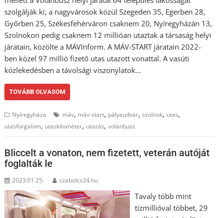
szolgálják ki, a nagyvárosok közül Szegeden 35, Egerben 28,
Győrben 25, Székesfehérváron csaknem 20, Nyíregyházán 13,
Szolnokon pedig csaknem 12 millióan utaztak a társaság helyi
járatain, közölte a MÁVInform. A MÁV-START járatain 2022-
ben közel 97 millió fizető utas utazott vonattal. A vasúti
közlekedésben a távolsági viszonylatok…
TOVÁBB OLVASOM
,
,
,
,
,
Nyíregyháza
máv
máv-start
pályaudvar
szolnok
utas
,
,
,
utasforgalom
utaskilométer
utazás
volánbusz
Bliccelt a vonaton, nem fizetett, veterán autóját
foglalták le
2023.01.25.
szabolcs24.hu
Tavaly több mint
tízmillióval többet, 29