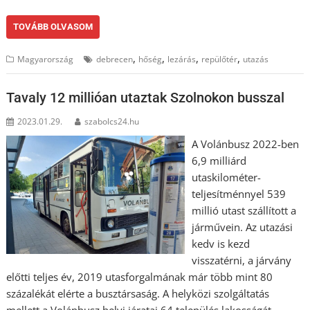
TOVÁBB OLVASOM
,
,
,
,
Magyarország
debrecen
hőség
lezárás
repülőtér
utazás
Tavaly 12 millióan utaztak Szolnokon busszal
2023.01.29.
szabolcs24.hu
A Volánbusz 2022-ben
6,9 milliárd
utaskilométer-
teljesítménnyel 539
millió utast szállított a
járművein. Az utazási
kedv is kezd
visszatérni, a járvány
előtti teljes év, 2019 utasforgalmának már több mint 80
százalékát elérte a busztársaság. A helyközi szolgáltatás
mellett a Volánbusz helyi járatai 64 település lakosságát