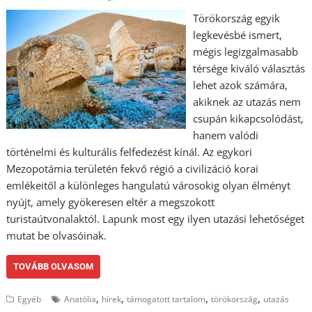
Törökország egyik
legkevésbé ismert,
mégis legizgalmasabb
térsége kiváló választás
lehet azok számára,
akiknek az utazás nem
csupán kikapcsolódást,
hanem valódi
történelmi és kulturális felfedezést kínál. Az egykori
Mezopotámia területén fekvő régió a civilizáció korai
emlékeitől a különleges hangulatú városokig olyan élményt
nyújt, amely gyökeresen eltér a megszokott
turistaútvonalaktól. Lapunk most egy ilyen utazási lehetőséget
mutat be olvasóinak.
TOVÁBB OLVASOM
,
,
,
,
Egyéb
Anatólia
hírek
támogatott tartalom
törökország
utazás