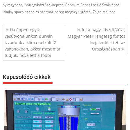
,
nyiregyhaza
Nyíregyházi Szakképzési Centrum Bencs László Szakképző
,
,
,
,
Iskola
sport
szabolcs-szatmár-bereg megye
ujjtörés
Zsiga Melinda
Bejegyzés
Ha éppen egyik
Indul a nagy „tisztítótűz”,
navigáció
vasútvonalunkon durván
Magyar Péter rengeteg fontos
izzadunk a klíma nélküli IC-
bejelentést tett az
vagonokban, akkor most már
Országházban
tudjuk, hova lett a többi
Kapcsolódó cikkek