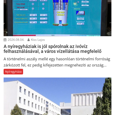
2026.08.04.
Kiss Lajos
A nyíregyháziak is jól spórolnak az ivóvíz
felhasználásával, a város vízellátása megfelelő
A történelmi aszály mellé egy hasonlóan történelmi forróság
zárkózott fel, ez pedig kifejezetten megnehezíti az ország...
Nyíregyháza