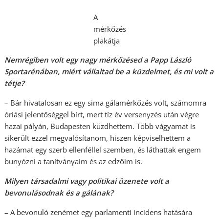
A
mérkőzés
plakátja
Nemrégiben volt egy nagy mérkőzésed a Papp László
Sportarénában, miért vállaltad be a küzdelmet, és mi volt a
tétje?
– Bár hivatalosan ez egy sima gálamérkőzés volt, számomra
óriási jelentőséggel bírt, mert tíz év versenyzés után végre
hazai pályán, Budapesten küzdhettem. Több vágyamat is
sikerült ezzel megvalósítanom, hiszen képviselhettem a
hazámat egy szerb ellenféllel szemben, és láthattak engem
bunyózni a tanítványaim és az edzőim is.
Milyen társadalmi vagy politikai üzenete volt a
bevonulásodnak és a gálának?
– A bevonuló zenémet egy parlamenti incidens hatására