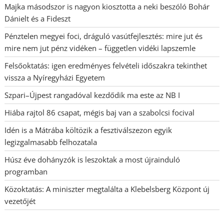
Majka másodszor is nagyon kiosztotta a neki beszóló Bohár
Dánielt és a Fideszt
Pénztelen megyei foci, dráguló vasútfejlesztés: mire jut és
mire nem jut pénz vidéken – független vidéki lapszemle
Felsőoktatás: igen eredményes felvételi időszakra tekinthet
vissza a Nyíregyházi Egyetem
Szpari–Újpest rangadóval kezdődik ma este az NB I
Hiába rajtol 86 csapat, mégis baj van a szabolcsi focival
Idén is a Mátrába költözik a fesztiválszezon egyik
legizgalmasabb felhozatala
Húsz éve dohányzók is leszoktak a most újrainduló
programban
Közoktatás: A miniszter megtalálta a Klebelsberg Központ új
vezetőjét