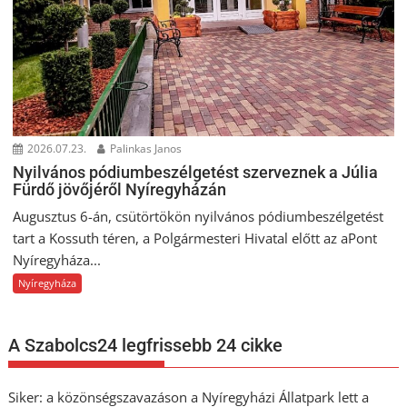
2026.07.23.
Palinkas Janos
Nyilvános pódiumbeszélgetést szerveznek a Júlia
Fürdő jövőjéről Nyíregyházán
Augusztus 6-án, csütörtökön nyilvános pódiumbeszélgetést
tart a Kossuth téren, a Polgármesteri Hivatal előtt az aPont
Nyíregyháza...
Nyíregyháza
A Szabolcs24 legfrissebb 24 cikke
Siker: a közönségszavazáson a Nyíregyházi Állatpark lett a