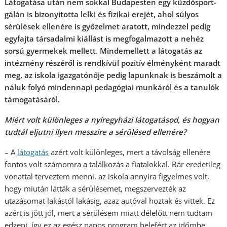
Látogatása után nem sokkal Budapesten egy küzdősport-
gálán is bizonyította lelki és fizikai erejét, ahol súlyos
sérülések ellenére is győzelmet aratott, mindezzel pedig
egyfajta társadalmi kiállást is megfogalmazott a nehéz
sorsú gyermekek mellett. Mindemellett a látogatás az
intézmény részéről is rendkívül pozitív élményként maradt
meg, az iskola igazgatónője pedig lapunknak is beszámolt a
náluk folyó mindennapi pedagógiai munkáról és a tanulók
támogatásáról.
Miért volt különleges a nyíregyházi látogatásod, és hogyan
tudtál eljutni ilyen messzire a sérülésed ellenére?
– A
látogatás
azért volt különleges, mert a távolság ellenére
fontos volt számomra a találkozás a fiatalokkal. Bár eredetileg
vonattal terveztem menni, az iskola annyira figyelmes volt,
hogy miután látták a sérülésemet, megszervezték az
utazásomat lakástól lakásig, azaz autóval hoztak és vittek. Ez
azért is jött jól, mert a sérülésem miatt délelőtt nem tudtam
edzeni, így ez az egész napos program belefért az időmbe.