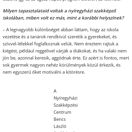
Milyen tapasztalataid voltak a nyíregyházi szakképző
iskolában, miben volt ez más, mint a korábbi helyszínek?
– A legnagyobb különbséget abban láttam, hogy az iskola
vezetése és a tanárok rendkívül szeretik a gyerekeket, és
szívvel-lélekkel foglalkoznak velük. Nem éreztem rajtuk a
kiégést, például reggelivel várják a diákokat, és ha valaki nem
jön be, azonnal keresik, aggódnak érte. Ez azért is fontos, mert
sok gyermek nagyon nehéz körülmények közül érkezik, és
nem egyszerű őket motiválni a kitörésre.
A
Nyíregyházi
Szakképzési
Centrum
Bencs
László