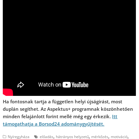
Ha fontosnak tartja a független helyi újságírást, most
duplán segíthet. Az Aspektus+ programnak köszönhetően
minden felajánlott forint mellé még egy érkezik.
Itt
támogathatja a Borsod24 adománygyűjtését.
,
,
,
,
Nyíregyháza
előadás
hátrányos helyzetű
mérkőzés
motiváció