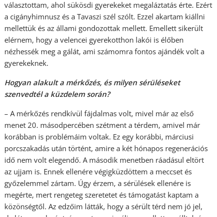
választottam, ahol sükösdi gyerekeket megaláztatás érte. Ezért
a cigányhimnusz és a Tavaszi szél szólt. Ezzel akartam kiállni
mellettük és az állami gondozottak mellett. Emellett sikerült
elérnem, hogy a velencei gyerekotthon lakói is élőben
nézhessék meg a gálát, ami számomra fontos ajándék volt a
gyerekeknek.
Hogyan alakult a mérkőzés, és milyen sérüléseket
szenvedtél a küzdelem során?
– A mérkőzés rendkívül fájdalmas volt, mivel már az első
menet 20. másodpercében szétment a térdem, amivel már
korábban is problémáim voltak. Ez egy korábbi, márciusi
porcszakadás után történt, amire a két hónapos regenerációs
idő nem volt elegendő. A második menetben ráadásul eltört
az ujjam is. Ennek ellenére végigküzdöttem a meccset és
győzelemmel zártam. Úgy érzem, a sérülések ellenére is
megérte, mert rengeteg szeretetet és támogatást kaptam a
közönségtől. Az edzőim látták, hogy a sérült térd nem jó jel,