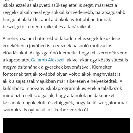
iskola ezzel az alapvető szükséglettel is segít, másrészt a
reggelik alkalmával egy sokkal közvetlenebb, barátságosabb
hangulat alakul ki, ahol a diákok nyitottabban tudnak
beszélgetni a mentoraikkal és a tanáraikkal.
A nehéz családi hátterekből fakadó nehézségek leküzdése
érdekében
a jövőben is terveznek hasonló motivációs
előadásokat. Az igazgatónő kiemelte, hogy fel szeretnék venni
a kapcsolatot
Galamb Alexszel
, akivel akár egy közös sütést is
megvalósítanának a gyerekek bevonásával. Kiemelten
fontosnak tartják továbbá olyan volt diákok meghívását is,
akik a saját szakmájukban már sikeresen elhelyezkedtek. A
különböző innovatív iskolaprogramok és ezek a találkozók
mind azt a célt szolgálják, hogy a tanulók példaképeket
lássanak maguk előtt, és elhiggyék, hogy kellő szorgalommal
számukra is nyitva áll a sikerhez vezető út.