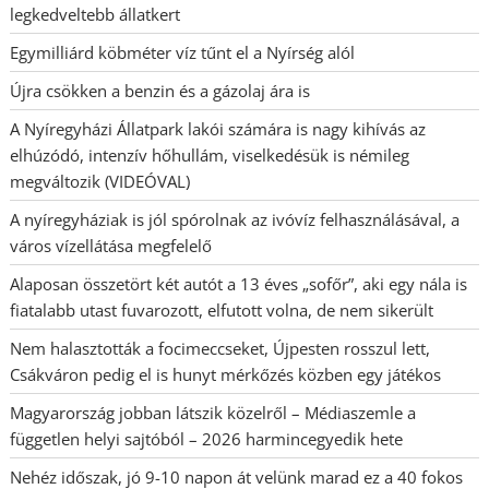
legkedveltebb állatkert
Egymilliárd köbméter víz tűnt el a Nyírség alól
Újra csökken a benzin és a gázolaj ára is
A Nyíregyházi Állatpark lakói számára is nagy kihívás az
elhúzódó, intenzív hőhullám, viselkedésük is némileg
megváltozik (VIDEÓVAL)
A nyíregyháziak is jól spórolnak az ivóvíz felhasználásával, a
város vízellátása megfelelő
Alaposan összetört két autót a 13 éves „sofőr”, aki egy nála is
fiatalabb utast fuvarozott, elfutott volna, de nem sikerült
Nem halasztották a focimeccseket, Újpesten rosszul lett,
Csákváron pedig el is hunyt mérkőzés közben egy játékos
Magyarország jobban látszik közelről – Médiaszemle a
független helyi sajtóból – 2026 harmincegyedik hete
Nehéz időszak, jó 9-10 napon át velünk marad ez a 40 fokos