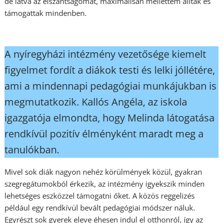
de látva az elszántságomat, maximálisan mellettem álltak és
támogattak mindenben.
A nyíregyházi intézmény vezetősége kiemelt
figyelmet fordít a diákok testi és lelki jóllétére,
ami a mindennapi pedagógiai munkájukban is
megmutatkozik. Kallós Angéla, az iskola
igazgatója elmondta, hogy Melinda látogatása
rendkívül pozitív élményként maradt meg a
tanulókban.
Mivel sok diák nagyon nehéz körülmények közül, gyakran
szegregátumokból érkezik, az intézmény igyekszik minden
lehetséges eszközzel támogatni őket. A közös reggelizés
például egy rendkívül bevált pedagógiai módszer náluk.
Egyrészt sok gyerek eleve éhesen indul el otthonról, így az