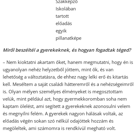
Szakképző
Iskolában
tartott
előadás
egyik
pillanatképe
Miről beszéltél a gyerekeknek, és hogyan fogadtak téged?
– Nem kioktatni akartam őket, hanem megmutatni, hogy én is
ugyanolyan nehéz helyzetből jöttem, mint ők, és van
lehetőség a változtatásra, de ehhez nagy lelki erő és kitartás
kell. Meséltem a saját családi hátteremről és a nehézségeimről
is. Olyan mélyen személyes élményeket is megosztottam
velük, mint például azt, hogy gyermekkoromban soha nem
kaptam ölelést, ami segített a gyerekeknek azonosulni velem
és megnyílni felém. A gyerekek nagyon hálásak voltak, az
előadás végén sokan szó nélkül odajöttek hozzám és
megöleltek, ami számomra is rendkívül megható volt.