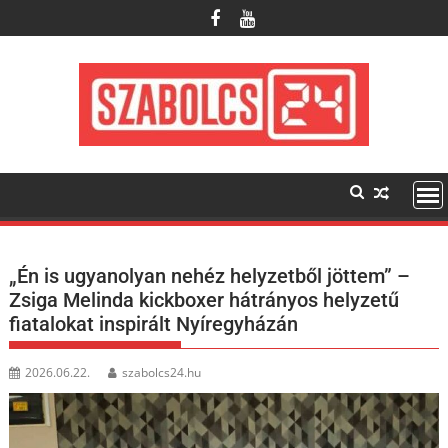
Skip
to
content
„Én is ugyanolyan nehéz helyzetből jöttem” –
Zsiga Melinda kickboxer hátrányos helyzetű
fiatalokat inspirált Nyíregyházán
2026.06.22.
szabolcs24.hu