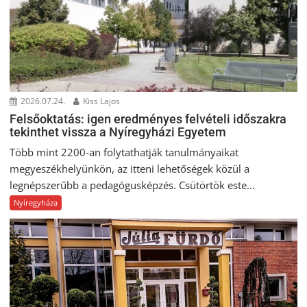
2026.07.24.
Kiss Lajos
Felsőoktatás: igen eredményes felvételi időszakra
tekinthet vissza a Nyíregyházi Egyetem
Több mint 2200-an folytathatják tanulmányaikat
megyeszékhelyünkön, az itteni lehetőségek közül a
legnépszerűbb a pedagógusképzés. Csütörtök este...
Nyíregyháza