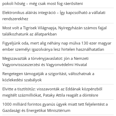
pokoli hőség – még csak most fog ráerősíteni
Elektronikus aláírás integráció – Így kapcsolható a vállalati
rendszerekhez
Most volt a Tigrisek Világnapja, Nyíregyházán számos fajjal
találkozhatunk az állatparkban
Figyeljünk oda, mert alig néhány nap múlva 130 ezer magyar
ember személyi igazolványa lesz hirtelen használhatatlan
Megszavazták a törvényjavaslatot: jön a Nemzeti
Vagyonvisszaszerzési és Vagyonvédelmi Hivatal
Rengetegen támogatják a szigorítást, változhatnak a
közlekedési szabályok
Elvitte a tisztítótűz: visszavonták az Eddának közpénzből
megítélt százmilliókat, Pataky Attila reagált a döntésre
1000 milliárd forintos gyanús ügyek miatt tett feljelentést a
Gazdasági és Energetikai Minisztérium