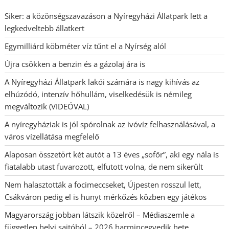
Siker: a közönségszavazáson a Nyíregyházi Állatpark lett a
legkedveltebb állatkert
Egymilliárd köbméter víz tűnt el a Nyírség alól
Újra csökken a benzin és a gázolaj ára is
A Nyíregyházi Állatpark lakói számára is nagy kihívás az
elhúzódó, intenzív hőhullám, viselkedésük is némileg
megváltozik (VIDEÓVAL)
A nyíregyháziak is jól spórolnak az ivóvíz felhasználásával, a
város vízellátása megfelelő
Alaposan összetört két autót a 13 éves „sofőr”, aki egy nála is
fiatalabb utast fuvarozott, elfutott volna, de nem sikerült
Nem halasztották a focimeccseket, Újpesten rosszul lett,
Csákváron pedig el is hunyt mérkőzés közben egy játékos
Magyarország jobban látszik közelről – Médiaszemle a
független helyi sajtóból – 2026 harmincegyedik hete