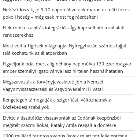
Nehéz időszak, jó 9-10 napon át velünk marad ez a 40 fokos
pokoli hőség – még csak most fog ráerősíteni
Elektronikus aláírás integráció – Így kapcsolható a vállalati
rendszerekhez
Most volt a Tigrisek Világnapja, Nyíregyházán számos fajjal
találkozhatunk az állatparkban
Figyeljünk oda, mert alig néhány nap múlva 130 ezer magyar
ember személyi igazolványa lesz hirtelen használhatatlan
Megszavazták a törvényjavaslatot: jön a Nemzeti
Vagyonvisszaszerzési és Vagyonvédelmi Hivatal
Rengetegen támogatják a szigorítást, változhatnak a
közlekedési szabályok
Elvitte a tisztítótűz: visszavonták az Eddának közpénzből
megítélt százmilliókat, Pataky Attila reagált a döntésre
1000 milliárd forintos gyanús ügyek miatt tett feljelentést a