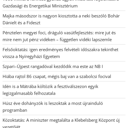
Gazdasági és Energetikai Minisztérium
Majka másodszor is nagyon kiosztotta a neki beszóló Bohár
Dánielt és a Fideszt
Pénztelen megyei foci, dráguló vasútfejlesztés: mire jut és
mire nem jut pénz vidéken – független vidéki lapszemle
Felsőoktatás: igen eredményes felvételi időszakra tekinthet
vissza a Nyíregyházi Egyetem
Szpari–Újpest rangadóval kezdődik ma este az NB I
Hiába rajtol 86 csapat, mégis baj van a szabolcsi focival
Idén is a Mátrába költözik a fesztiválszezon egyik
legizgalmasabb felhozatala
Húsz éve dohányzók is leszoktak a most újrainduló
programban
Közoktatás: A miniszter megtalálta a Klebelsberg Központ új
vezetőjét