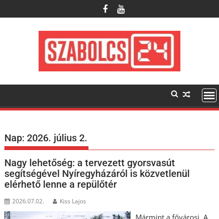
Skip
to
content
Nap:
2026. július 2.
Nagy lehetőség: a tervezett gyorsvasút
segítségével Nyíregyházáról is közvetlenül
elérhető lenne a repülőtér
2026.07.02.
Kiss Lajos
Mármint a fővárosi. A