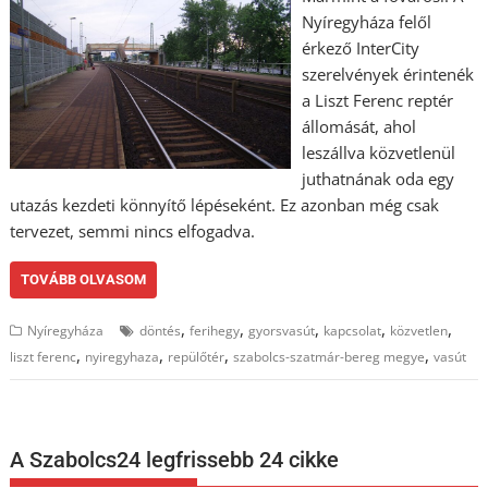
Nyíregyháza felől
érkező InterCity
szerelvények érintenék
a Liszt Ferenc reptér
állomását, ahol
leszállva közvetlenül
juthatnának oda egy
utazás kezdeti könnyítő lépéseként. Ez azonban még csak
tervezet, semmi nincs elfogadva.
TOVÁBB OLVASOM
,
,
,
,
,
Nyíregyháza
döntés
ferihegy
gyorsvasút
kapcsolat
közvetlen
,
,
,
,
liszt ferenc
nyiregyhaza
repülőtér
szabolcs-szatmár-bereg megye
vasút
A Szabolcs24 legfrissebb 24 cikke