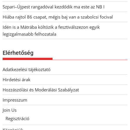
Szpari–Újpest rangadóval kezdődik ma este az NB I
Hiába rajtol 86 csapat, mégis baj van a szabolcsi focival
Idén is a Mátrába költözik a fesztiválszezon egyik
legizgalmasabb felhozatala
Elérhetőség
Adatkezelési tájékoztató
Hirdetési árak
Hozzászólási és Moderálási Szabályzat
Impresszum
Join Us
Regisztráció
Köszönjük