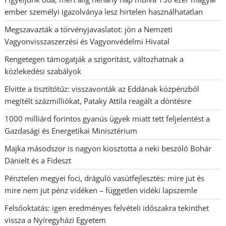
ember személyi igazolványa lesz hirtelen használhatatlan
Megszavazták a törvényjavaslatot: jön a Nemzeti
Vagyonvisszaszerzési és Vagyonvédelmi Hivatal
Rengetegen támogatják a szigorítást, változhatnak a
közlekedési szabályok
Elvitte a tisztítótűz: visszavonták az Eddának közpénzből
megítélt százmilliókat, Pataky Attila reagált a döntésre
1000 milliárd forintos gyanús ügyek miatt tett feljelentést a
Gazdasági és Energetikai Minisztérium
Majka másodszor is nagyon kiosztotta a neki beszóló Bohár
Dánielt és a Fideszt
Pénztelen megyei foci, dráguló vasútfejlesztés: mire jut és
mire nem jut pénz vidéken – független vidéki lapszemle
Felsőoktatás: igen eredményes felvételi időszakra tekinthet
vissza a Nyíregyházi Egyetem