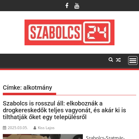
Skip
to
content
Címke:
alkotmány
Szabolcs is rosszul áll: elkoboznák a
drogkereskedők teljes vagyonát, és akár ki is
tilthatják őket egy településről
2025.03.05.
Kiss Lajos
Szabolcs-Szatmár-