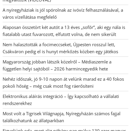
A nyíregyháziak is jól spórolnak az ivóvíz felhasználásával, a
város vízellátása megfelelő
Alaposan összetört két autót a 13 éves „sofőr”, aki egy nála is
fiatalabb utast fuvarozott, elfutott volna, de nem sikerült
Nem halasztották a focimeccseket, Újpesten rosszul lett,
Csákváron pedig el is hunyt mérkőzés közben egy játékos
Magyarország jobban látszik közelről – Médiaszemle a
független helyi sajtóból – 2026 harmincegyedik hete
Nehéz időszak, jó 9-10 napon át velünk marad ez a 40 fokos
pokoli hőség – még csak most fog ráerősíteni
Elektronikus aláírás integráció – Így kapcsolható a vállalati
rendszerekhez
Most volt a Tigrisek Világnapja, Nyíregyházán számos fajjal
találkozhatunk az állatparkban
Figyeljünk oda, mert alig néhány nap múlva 130 ezer magyar