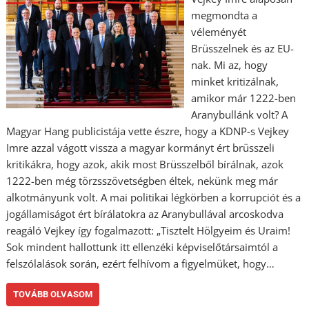
megmondta a
véleményét
Brüsszelnek és az EU-
nak. Mi az, hogy
minket kritizálnak,
amikor már 1222-ben
Aranybullánk volt? A
Magyar Hang publicistája vette észre, hogy a KDNP-s Vejkey
Imre azzal vágott vissza a magyar kormányt ért brüsszeli
kritikákra, hogy azok, akik most Brüsszelből bírálnak, azok
1222-ben még törzsszövetségben éltek, nekünk meg már
alkotmányunk volt. A mai politikai légkörben a korrupciót és a
jogállamiságot ért bírálatokra az Aranybullával arcoskodva
reagáló Vejkey így fogalmazott: „Tisztelt Hölgyeim és Uraim!
Sok mindent hallottunk itt ellenzéki képviselőtársaimtól a
felszólalások során, ezért felhívom a figyelmüket, hogy…
TOVÁBB OLVASOM