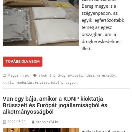
Bereg megye is a
szégyenpadon, az
egyik legfertőzöttebb
térség az egész
országban, ami a
drogkereskedelmet
illeti.
TOVÁBB OLVASOM
,
,
,
,
,
Megyei hírek
alkotmány
drog
elkobzás
fidesz
kereskedők
,
,
,
,
kitiltás
módosítás
tervezet
törvény
vagyon
Van egy bája, amikor a KDNP kioktatja
Brüsszelt és Európát jogállamiságból és
alkotmányosságból
2022.05.23.
szabolcs24.hu
Vejkey Imre alaposan