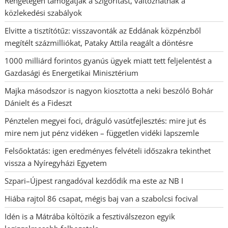
Rengetegen támogatják a szigorítást, változhatnak a
közlekedési szabályok
Elvitte a tisztítótűz: visszavonták az Eddának közpénzből
megítélt százmilliókat, Pataky Attila reagált a döntésre
1000 milliárd forintos gyanús ügyek miatt tett feljelentést a
Gazdasági és Energetikai Minisztérium
Majka másodszor is nagyon kiosztotta a neki beszóló Bohár
Dánielt és a Fideszt
Pénztelen megyei foci, dráguló vasútfejlesztés: mire jut és
mire nem jut pénz vidéken – független vidéki lapszemle
Felsőoktatás: igen eredményes felvételi időszakra tekinthet
vissza a Nyíregyházi Egyetem
Szpari–Újpest rangadóval kezdődik ma este az NB I
Hiába rajtol 86 csapat, mégis baj van a szabolcsi focival
Idén is a Mátrába költözik a fesztiválszezon egyik