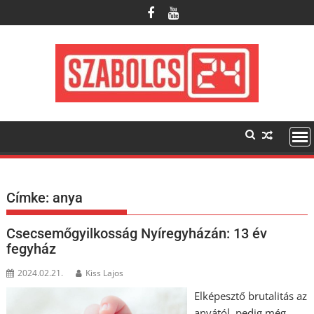
Skip
to
content
Címke:
anya
Csecsemőgyilkosság Nyíregyházán: 13 év
fegyház
2024.02.21.
Kiss Lajos
Elképesztő brutalitás az
anyától, pedig még