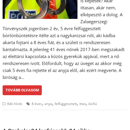
is képesek? Akár
ittasan, akár nem,
elképesztő a dolog. A
Zalaegerszegi
Törvényszék jogerősen 2 év, 5 évre felfüggesztett
börtönbüntetésre ítélte azt a nagykanizsai nőt, aki kádba
akarta fojtani a 8 éves fiát, és a szüleit is rendszeresen
bántalmazta. A jelenleg 41 éves nőnek 2017-ben megszakadt
az élettársi kapcsolata a közös gyerekük apjával, mert a nő
rendszeresen ivott. Előfordult, hogy az üveget az akkor még
csak 5 éves fia rejtette el az anyja elől, aki ezért megverte. A
bíróság a…
TOVÁBB OLVASOM
,
,
,
,
Kék hírek
8 éves
anya
felfüggesztett
ittas
kisfiú