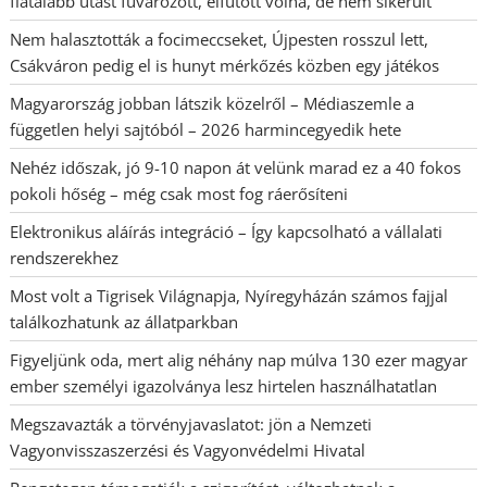
fiatalabb utast fuvarozott, elfutott volna, de nem sikerült
Nem halasztották a focimeccseket, Újpesten rosszul lett,
Csákváron pedig el is hunyt mérkőzés közben egy játékos
Magyarország jobban látszik közelről – Médiaszemle a
független helyi sajtóból – 2026 harmincegyedik hete
Nehéz időszak, jó 9-10 napon át velünk marad ez a 40 fokos
pokoli hőség – még csak most fog ráerősíteni
Elektronikus aláírás integráció – Így kapcsolható a vállalati
rendszerekhez
Most volt a Tigrisek Világnapja, Nyíregyházán számos fajjal
találkozhatunk az állatparkban
Figyeljünk oda, mert alig néhány nap múlva 130 ezer magyar
ember személyi igazolványa lesz hirtelen használhatatlan
Megszavazták a törvényjavaslatot: jön a Nemzeti
Vagyonvisszaszerzési és Vagyonvédelmi Hivatal