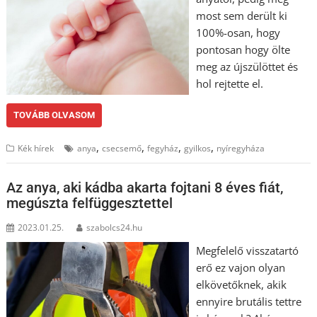
most sem derült ki
100%-osan, hogy
pontosan hogy ölte
meg az újszülöttet és
hol rejtette el.
TOVÁBB OLVASOM
,
,
,
,
Kék hírek
anya
csecsemő
fegyház
gyilkos
nyíregyháza
Az anya, aki kádba akarta fojtani 8 éves fiát,
megúszta felfüggesztettel
2023.01.25.
szabolcs24.hu
Megfelelő visszatartó
erő ez vajon olyan
elkövetőknek, akik
ennyire brutális tettre