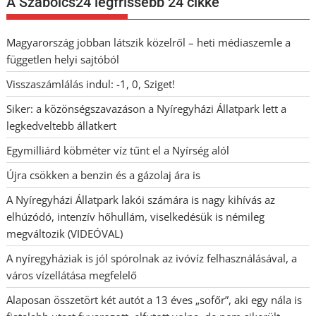
A Szabolcs24 legfrissebb 24 cikke
Magyarország jobban látszik közelről – heti médiaszemle a
független helyi sajtóból
Visszaszámlálás indul: -1, 0, Sziget!
Siker: a közönségszavazáson a Nyíregyházi Állatpark lett a
legkedveltebb állatkert
Egymilliárd köbméter víz tűnt el a Nyírség alól
Újra csökken a benzin és a gázolaj ára is
A Nyíregyházi Állatpark lakói számára is nagy kihívás az
elhúzódó, intenzív hőhullám, viselkedésük is némileg
megváltozik (VIDEÓVAL)
A nyíregyháziak is jól spórolnak az ivóvíz felhasználásával, a
város vízellátása megfelelő
Alaposan összetört két autót a 13 éves „sofőr”, aki egy nála is