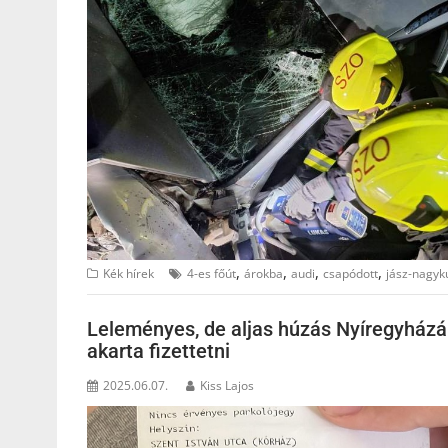
,
,
,
,
Kék hírek
4-es főút
árokba
audi
csapódott
jász-nagyk
Leleményes, de aljas húzás Nyíregyházán
akarta fizettetni
2025.06.07.
Kiss Lajos