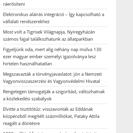
ráerősíteni
Elektronikus aláírás integráció – Így kapcsolható a
vállalati rendszerekhez
Most volt a Tigrisek Világnapja, Nyíregyházán
számos fajjal találkozhatunk az állatparkban
Figyeljünk oda, mert alig néhány nap múlva 130
ezer magyar ember személyi igazolványa lesz
hirtelen használhatatlan
Megszavazták a törvényjavaslatot: jön a Nemzeti
Vagyonvisszaszerzési és Vagyonvédelmi Hivatal
Rengetegen támogatják a szigorítást, változhatnak
a közlekedési szabályok
Elvitte a tisztítótűz: visszavonták az Eddának
közpénzből megítélt százmilliókat, Pataky Attila
reagált a döntésre