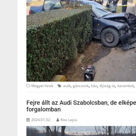
,
,
,
,
,
Megyei hírek
audi
gázcsonk
ház
ifjúság út
karambol
Fejre állt az Audi Szabolcsban, de elképe
forgalomban
2024.01.02.
Kiss Lajos