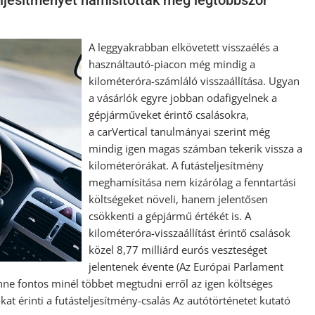
eljesítményét hamísították meg legtöbbször
A leggyakrabban elkövetett visszaélés a
használtautó-piacon még mindig a
kilométeróra-számláló visszaállítása. Ugyan
a vásárlók egyre jobban odafigyelnek a
gépjárműveket érintő csalásokra,
a carVertical tanulmányai szerint még
mindig igen magas számban tekerik vissza a
kilométerórákat. A futásteljesítmény
meghamísítása nem kizárólag a fenntartási
költségeket növeli, hanem jelentősen
csökkenti a gépjármű értékét is. A
kilométeróra-visszaállítást érintő csalások
közel 8,77 milliárd eurós veszteséget
jelentenek évente (Az Európai Parlament
enne fontos minél többet megtudni erről az igen költséges
 érinti a futásteljesítmény-csalás Az autótörténetet kutató