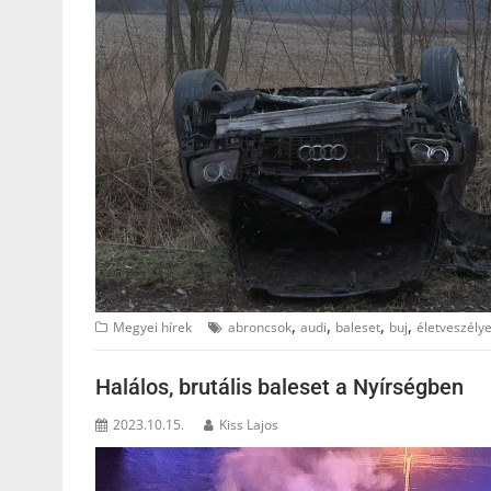
,
,
,
,
Megyei hírek
abroncsok
audi
baleset
buj
életveszély
Halálos, brutális baleset a Nyírségben
2023.10.15.
Kiss Lajos