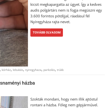
kicsit megkapargatta az ügyet. Így a kedves
audis polgártárs nem is fogja megúszni egy
3.600 forintos pótdíjjal, ráadásul fél
Nyíregyháza rajta nevet.
TOVÁBB OLVASOM
,
,
,
,
,
kórház
lebukás
nyiregyhaza
parkolás
trükk
rosnaményi házba
Szokták mondani, hogy nem illik ajtóstul
rontani a házba. Főleg nem gépjárművel.