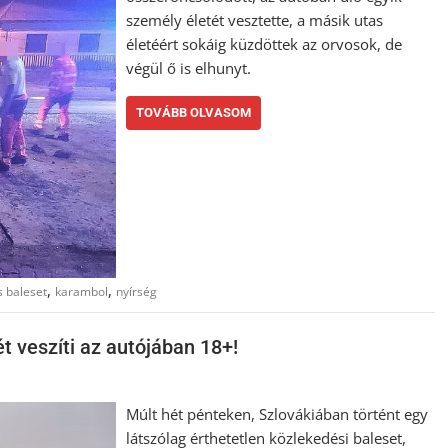
személy életét vesztette, a másik utas
életéért sokáig küzdöttek az orvosok, de
végül ő is elhunyt.
TOVÁBB OLVASOM
,
,
s baleset
karambol
nyírség
t veszíti az autójában 18+!
Múlt hét pénteken, Szlovákiában történt egy
látszólag érthetetlen közlekedési baleset,