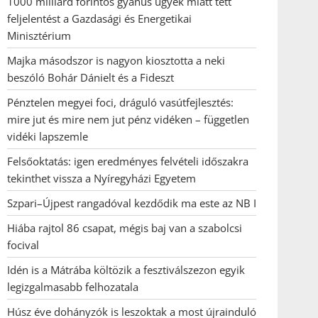
1000 milliárd forintos gyanús ügyek miatt tett
feljelentést a Gazdasági és Energetikai
Minisztérium
Majka másodszor is nagyon kiosztotta a neki
beszóló Bohár Dánielt és a Fideszt
Pénztelen megyei foci, dráguló vasútfejlesztés:
mire jut és mire nem jut pénz vidéken – független
vidéki lapszemle
Felsőoktatás: igen eredményes felvételi időszakra
tekinthet vissza a Nyíregyházi Egyetem
Szpari–Újpest rangadóval kezdődik ma este az NB I
Hiába rajtol 86 csapat, mégis baj van a szabolcsi
focival
Idén is a Mátrába költözik a fesztiválszezon egyik
legizgalmasabb felhozatala
Húsz éve dohányzók is leszoktak a most újrainduló