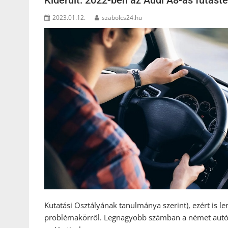
Kiderült: 2022-ben az Audi A8-as futást
2023.01.12.
szabolcs24.hu
Kutatási Osztályának tanulmánya szerint), ezért is l
problémakörről. Legnagyobb számban a német autókat