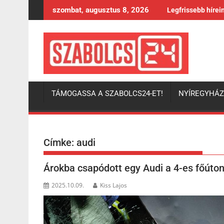
Skip
szombat, augusztus 8, 2026
Legfrissebb hírei
to
content
TÁMOGASSA A SZABOLCS24-ET!
NYÍREGYHÁ
Címke:
audi
Árokba csapódott egy Audi a 4-es főúton
2025.10.09.
Kiss Lajos