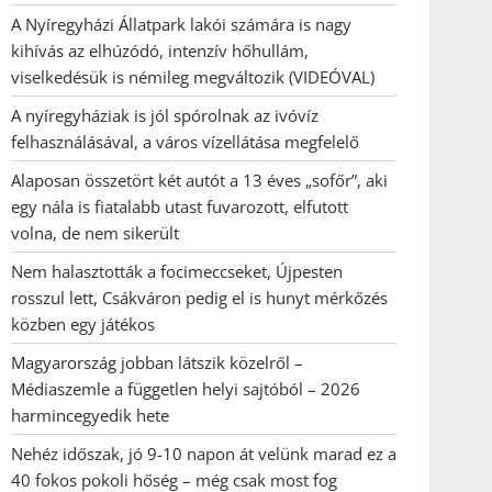
A Nyíregyházi Állatpark lakói számára is nagy
kihívás az elhúzódó, intenzív hőhullám,
viselkedésük is némileg megváltozik (VIDEÓVAL)
A nyíregyháziak is jól spórolnak az ivóvíz
felhasználásával, a város vízellátása megfelelő
Alaposan összetört két autót a 13 éves „sofőr”, aki
egy nála is fiatalabb utast fuvarozott, elfutott
volna, de nem sikerült
Nem halasztották a focimeccseket, Újpesten
rosszul lett, Csákváron pedig el is hunyt mérkőzés
közben egy játékos
Magyarország jobban látszik közelről –
Médiaszemle a független helyi sajtóból – 2026
harmincegyedik hete
Nehéz időszak, jó 9-10 napon át velünk marad ez a
40 fokos pokoli hőség – még csak most fog