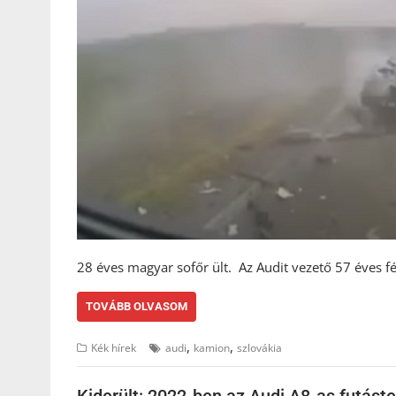
28 éves magyar sofőr ült. Az Audit vezető 57 éves fé
TOVÁBB OLVASOM
,
,
Kék hírek
audi
kamion
szlovákia