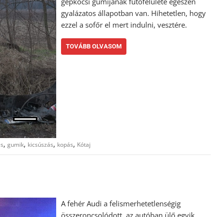
gépkocsi gumijának futófelülete egészen
gyalázatos állapotban van. Hihetetlen, hogy
ezzel a sofőr el mert indulni, vesztére.
TOVÁBB OLVASOM
,
,
,
,
es
gumik
kicsúszás
kopás
Kótaj
A fehér Audi a felismerhetetlenségig
összeroncsolódott, az autóban ülő egyik