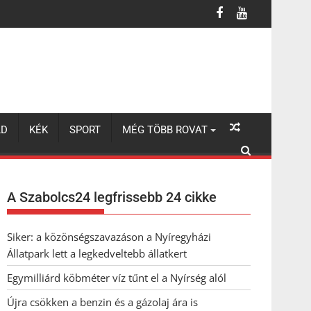
LD
KÉK
SPORT
MÉG TÖBB ROVAT
A Szabolcs24 legfrissebb 24 cikke
Siker: a közönségszavazáson a Nyíregyházi
Állatpark lett a legkedveltebb állatkert
Egymilliárd köbméter víz tűnt el a Nyírség alól
Újra csökken a benzin és a gázolaj ára is