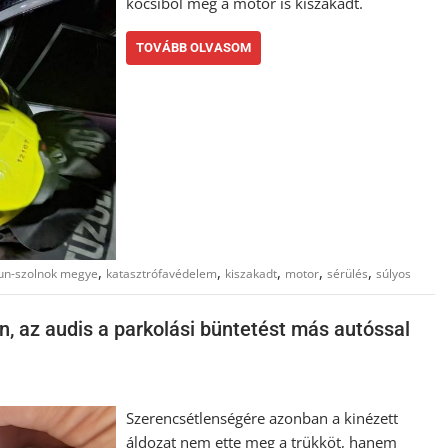
kocsiból még a motor is kiszakadt.
TOVÁBB OLVASOM
,
,
,
,
,
un-szolnok megye
katasztrófavédelem
kiszakadt
motor
sérülés
súlyos
, az audis a parkolási büntetést más autóssal
Szerencsétlenségére azonban a kinézett
áldozat nem ette meg a trükköt, hanem