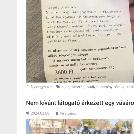
,
,
,
,
,
Nyíregyháza
aljas
átverés
audi
büntetés
cédula
cetli
Nem kívánt látogató érkezett egy vásá
2024.02.08.
Kiss Lajos