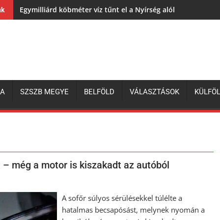
Egymilliárd köbméter víz tűnt el a Nyírség alól
nk
ZA
SZSZB MEGYE
BELFÖLD
VÁLASZTÁSOK
KÜLFÖ
 – még a motor is kiszakadt az autóból
A sofőr súlyos sérülésekkel túlélte a
hatalmas becsapósást, melynek nyomán a