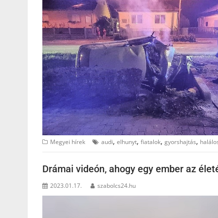
,
,
,
,
Megyei hírek
audi
elhunyt
fiatalok
gyorshajtás
halálo
Drámai videón, ahogy egy ember az életé
2023.01.17.
szabolcs24.hu