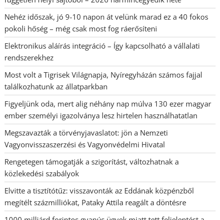
Nehéz időszak, jó 9-10 napon át velünk marad ez a 40 fokos
pokoli hőség – még csak most fog ráerősíteni
Elektronikus aláírás integráció – Így kapcsolható a vállalati
rendszerekhez
Most volt a Tigrisek Világnapja, Nyíregyházán számos fajjal
találkozhatunk az állatparkban
Figyeljünk oda, mert alig néhány nap múlva 130 ezer magyar
ember személyi igazolványa lesz hirtelen használhatatlan
Megszavazták a törvényjavaslatot: jön a Nemzeti
Vagyonvisszaszerzési és Vagyonvédelmi Hivatal
Rengetegen támogatják a szigorítást, változhatnak a
közlekedési szabályok
Elvitte a tisztítótűz: visszavonták az Eddának közpénzből
megítélt százmilliókat, Pataky Attila reagált a döntésre
1000 milliárd forintos gyanús ügyek miatt tett feljelentést a