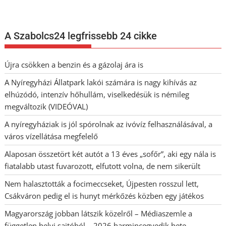
A Szabolcs24 legfrissebb 24 cikke
Újra csökken a benzin és a gázolaj ára is
A Nyíregyházi Állatpark lakói számára is nagy kihívás az
elhúzódó, intenzív hőhullám, viselkedésük is némileg
megváltozik (VIDEÓVAL)
A nyíregyháziak is jól spórolnak az ivóvíz felhasználásával, a
város vízellátása megfelelő
Alaposan összetört két autót a 13 éves „sofőr”, aki egy nála is
fiatalabb utast fuvarozott, elfutott volna, de nem sikerült
Nem halasztották a focimeccseket, Újpesten rosszul lett,
Csákváron pedig el is hunyt mérkőzés közben egy játékos
Magyarország jobban látszik közelről – Médiaszemle a
független helyi sajtóból – 2026 harmincegyedik hete