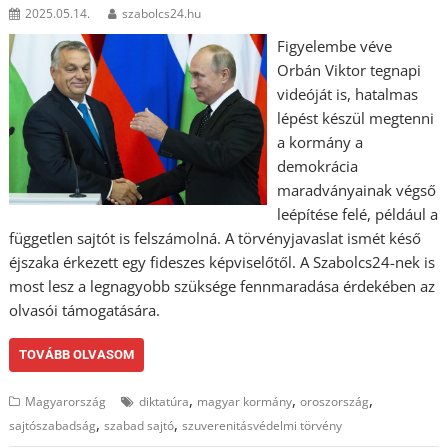
2025.05.14.
szabolcs24.hu
Figyelembe véve
Orbán Viktor tegnapi
videóját is, hatalmas
lépést készül megtenni
a kormány a
demokrácia
maradványainak végső
leépítése felé, például a
független sajtót is felszámolná. A törvényjavaslat ismét késő
éjszaka érkezett egy fideszes képviselőtől. A Szabolcs24-nek is
most lesz a legnagyobb szüksége fennmaradása érdekében az
olvasói támogatására.
TOVÁBB OLVASOM
,
,
,
Magyarország
diktatúra
magyar kormány
oroszország
,
,
sajtószabadság
szabad sajtó
szuverenitásvédelmi törvény