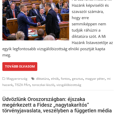
Hazánk képviselői és
szavazói számára,
hogy erre
semmiképpen nem
tudják ráhúzni a
diktatúra szót. A Mi
Hazánk listavezetője az
egyik legfontosabb vizsgálóbizottság elnöki posztját kapta
meg.
TOVÁBB OLVASOM
,
,
,
,
,
Magyarország
diktatúra
elnök
fontos
gesztus
magyar péter
mi
,
,
,
hazank
TISZA PÁrt
toroczkai lászló
vizsgálóbizottság
Üdvözlünk Oroszországban: éjszaka
megérkezett a Fidesz „nagytakarítós”
törvényjavaslata, veszélyben a független média