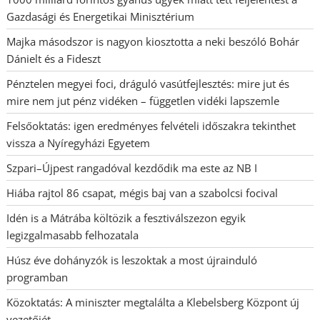
Gazdasági és Energetikai Minisztérium
Majka másodszor is nagyon kiosztotta a neki beszóló Bohár
Dánielt és a Fideszt
Pénztelen megyei foci, dráguló vasútfejlesztés: mire jut és
mire nem jut pénz vidéken – független vidéki lapszemle
Felsőoktatás: igen eredményes felvételi időszakra tekinthet
vissza a Nyíregyházi Egyetem
Szpari–Újpest rangadóval kezdődik ma este az NB I
Hiába rajtol 86 csapat, mégis baj van a szabolcsi focival
Idén is a Mátrába költözik a fesztiválszezon egyik
legizgalmasabb felhozatala
Húsz éve dohányzók is leszoktak a most újrainduló
programban
Közoktatás: A miniszter megtalálta a Klebelsberg Központ új
vezetőjét