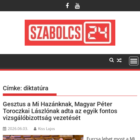
Skip
to
content
Címke:
diktatúra
Gesztus a Mi Hazánknak, Magyar Péter
Toroczkai Lászlónak adta az egyik fontos
vizsgálóbizottság vezetését
2026.06.03.
Kiss Lajos
Furcsa lehet most a Mi