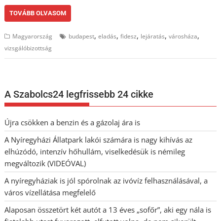
TOVÁBB OLVASOM
,
,
,
,
,
Magyarország
budapest
eladás
fidesz
lejáratás
városháza
vizsgálóbizottság
A Szabolcs24 legfrissebb 24 cikke
Újra csökken a benzin és a gázolaj ára is
A Nyíregyházi Állatpark lakói számára is nagy kihívás az
elhúzódó, intenzív hőhullám, viselkedésük is némileg
megváltozik (VIDEÓVAL)
A nyíregyháziak is jól spórolnak az ivóvíz felhasználásával, a
város vízellátása megfelelő
Alaposan összetört két autót a 13 éves „sofőr”, aki egy nála is