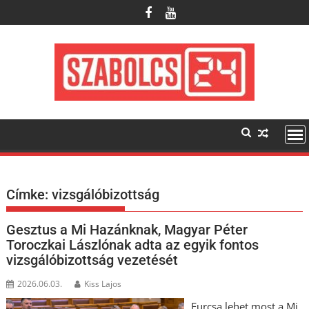
Skip
to
content
Címke:
vizsgálóbizottság
Gesztus a Mi Hazánknak, Magyar Péter
Toroczkai Lászlónak adta az egyik fontos
vizsgálóbizottság vezetését
2026.06.03.
Kiss Lajos
Furcsa lehet most a Mi