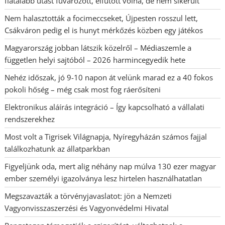
fiatalabb utast fuvarozott, elfutott volna, de nem sikerült
Nem halasztották a focimeccseket, Újpesten rosszul lett,
Csákváron pedig el is hunyt mérkőzés közben egy játékos
Magyarország jobban látszik közelről – Médiaszemle a
független helyi sajtóból – 2026 harmincegyedik hete
Nehéz időszak, jó 9-10 napon át velünk marad ez a 40 fokos
pokoli hőség – még csak most fog ráerősíteni
Elektronikus aláírás integráció – Így kapcsolható a vállalati
rendszerekhez
Most volt a Tigrisek Világnapja, Nyíregyházán számos fajjal
találkozhatunk az állatparkban
Figyeljünk oda, mert alig néhány nap múlva 130 ezer magyar
ember személyi igazolványa lesz hirtelen használhatatlan
Megszavazták a törvényjavaslatot: jön a Nemzeti
Vagyonvisszaszerzési és Vagyonvédelmi Hivatal