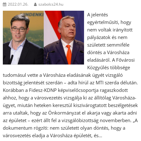
2022.01.26.
szabolcs24.hu
A jelentés
egyértelműsíti, hogy
nem voltak irányított
pályázatok és nem
született semmiféle
döntés a Városháza
eladásáról. A Fővárosi
Közgyűlés többsége
tudomásul vette a Városháza eladásának ügyét vizsgáló
bizottság jelentését szerdán – adta hírül az MTI szerda délután.
Korábban a Fidesz-KDNP képviselőcsoportja ragaszkodott
ahhoz, hogy a városvezetés vizsgálja ki az állítólag Városháza-
ügyet, miután heteken keresztül kiszivárogtatott beszélgetések
arra utaltak, hogy az Önkormányzat el akarja vagy akarta adni
az épületet – ezért állt fel a vizsgálóbizottság novemberben. „A
dokumentum rögzíti: nem született olyan döntés, hogy a
városvezetés eladja a Városháza épületét, és…