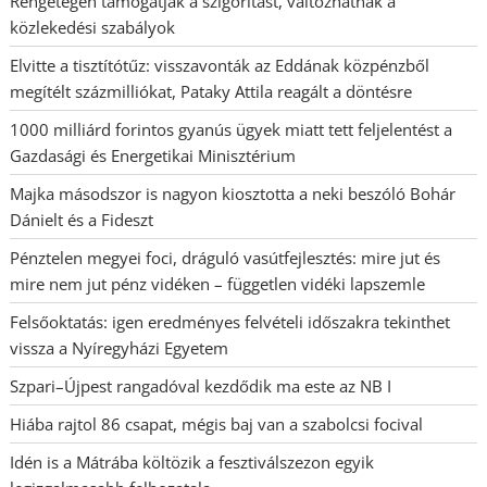
Rengetegen támogatják a szigorítást, változhatnak a
közlekedési szabályok
Elvitte a tisztítótűz: visszavonták az Eddának közpénzből
megítélt százmilliókat, Pataky Attila reagált a döntésre
1000 milliárd forintos gyanús ügyek miatt tett feljelentést a
Gazdasági és Energetikai Minisztérium
Majka másodszor is nagyon kiosztotta a neki beszóló Bohár
Dánielt és a Fideszt
Pénztelen megyei foci, dráguló vasútfejlesztés: mire jut és
mire nem jut pénz vidéken – független vidéki lapszemle
Felsőoktatás: igen eredményes felvételi időszakra tekinthet
vissza a Nyíregyházi Egyetem
Szpari–Újpest rangadóval kezdődik ma este az NB I
Hiába rajtol 86 csapat, mégis baj van a szabolcsi focival
Idén is a Mátrába költözik a fesztiválszezon egyik