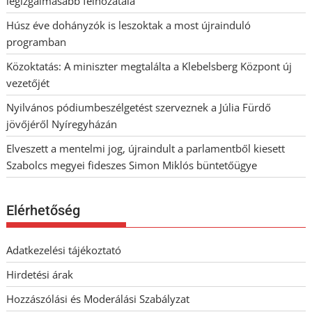
legizgalmasabb felhozatala
Húsz éve dohányzók is leszoktak a most újrainduló
programban
Közoktatás: A miniszter megtalálta a Klebelsberg Központ új
vezetőjét
Nyilvános pódiumbeszélgetést szerveznek a Júlia Fürdő
jövőjéről Nyíregyházán
Elveszett a mentelmi jog, újraindult a parlamentből kiesett
Szabolcs megyei fideszes Simon Miklós büntetőügye
Elérhetőség
Adatkezelési tájékoztató
Hirdetési árak
Hozzászólási és Moderálási Szabályzat