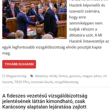
Hazánk képviselői és
szavazói számára,
hogy erre
semmiképpen nem
tudják ráhúzni a
diktatúra szót. A Mi
Hazánk listavezetője az
egyik legfontosabb vizsgálóbizottság elnöki posztját kapta
meg.
TOVÁBB OLVASOM
,
,
,
,
,
Magyarország
diktatúra
elnök
fontos
gesztus
magyar péter
mi
,
,
,
hazank
TISZA PÁrt
toroczkai lászló
vizsgálóbizottság
A fideszes vezetésű vizsgálóbizottság
jelentésének láttán kimondható, csak
Karácsony alaptalan lejáratása zajlott