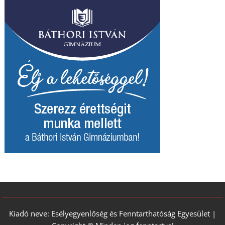
Kiadó neve: Esélyegyenlőség és Fenntarthatóság Egyesület |