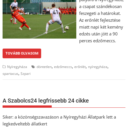
a csapat szándékosan
feszegeti a határokat.
Az erőnlét fejlesztése
miatt napi két kemény
edzés után jött a 90
perces edzőmeccs.
TOVÁBB OLVASOM
,
,
,
,
Nyíregyháza
döntetlen
edzőmeccs
erőnlét
nyíregyháza
,
spartacus
Szpari
A Szabolcs24 legfrissebb 24 cikke
Siker: a közönségszavazáson a Nyíregyházi Állatpark lett a
legkedveltebb állatkert