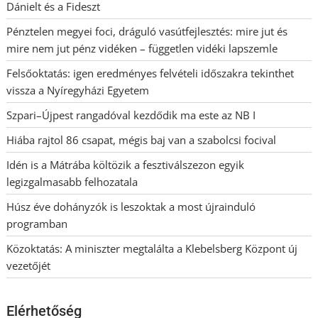
Dánielt és a Fideszt
Pénztelen megyei foci, dráguló vasútfejlesztés: mire jut és
mire nem jut pénz vidéken – független vidéki lapszemle
Felsőoktatás: igen eredményes felvételi időszakra tekinthet
vissza a Nyíregyházi Egyetem
Szpari–Újpest rangadóval kezdődik ma este az NB I
Hiába rajtol 86 csapat, mégis baj van a szabolcsi focival
Idén is a Mátrába költözik a fesztiválszezon egyik
legizgalmasabb felhozatala
Húsz éve dohányzók is leszoktak a most újrainduló
programban
Közoktatás: A miniszter megtalálta a Klebelsberg Központ új
vezetőjét
Elérhetőség