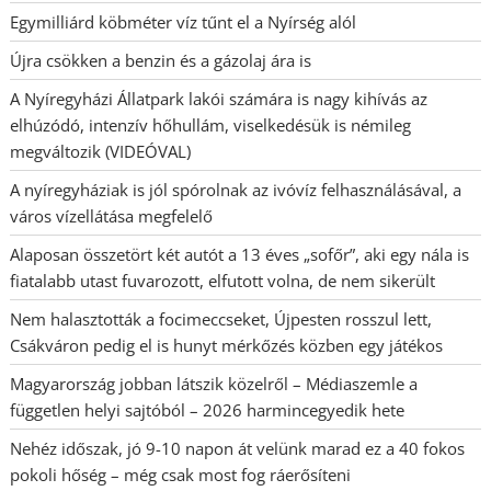
Egymilliárd köbméter víz tűnt el a Nyírség alól
Újra csökken a benzin és a gázolaj ára is
A Nyíregyházi Állatpark lakói számára is nagy kihívás az
elhúzódó, intenzív hőhullám, viselkedésük is némileg
megváltozik (VIDEÓVAL)
A nyíregyháziak is jól spórolnak az ivóvíz felhasználásával, a
város vízellátása megfelelő
Alaposan összetört két autót a 13 éves „sofőr”, aki egy nála is
fiatalabb utast fuvarozott, elfutott volna, de nem sikerült
Nem halasztották a focimeccseket, Újpesten rosszul lett,
Csákváron pedig el is hunyt mérkőzés közben egy játékos
Magyarország jobban látszik közelről – Médiaszemle a
független helyi sajtóból – 2026 harmincegyedik hete
Nehéz időszak, jó 9-10 napon át velünk marad ez a 40 fokos
pokoli hőség – még csak most fog ráerősíteni