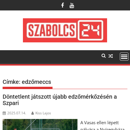
Skip
to
content
Címke:
edzőmeccs
Döntetlent játszott újabb edzőmérkőzésén a
Szpari
2025.07.14.
Kiss Lajos
A Vasas ellen lépett
pályára a Nyíregyháza,