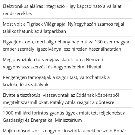
Elektronikus aláírás integráció – Így kapcsolható a vállalati
rendszerekhez
Most volt a Tigrisek Világnapja, Nyíregyházán számos fajjal
találkozhatunk az állatparkban
Figyeljünk oda, mert alig néhány nap múlva 130 ezer magyar
ember személyi igazolványa lesz hirtelen használhatatlan
Megszavazták a törvényjavaslatot: jön a Nemzeti
Vagyonvisszaszerzési és Vagyonvédelmi Hivatal
Rengetegen támogatják a szigorítást, változhatnak a
közlekedési szabályok
Elvitte a tisztítótűz: visszavonták az Eddának közpénzből
megítélt százmilliókat, Pataky Attila reagált a döntésre
1000 milliárd forintos gyanús ügyek miatt tett feljelentést a
Gazdasági és Energetikai Minisztérium
Majka másodszor is nagyon kiosztotta a neki beszóló Bohár